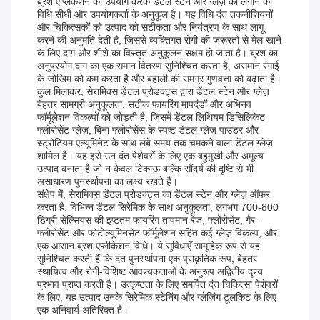
ब्रश एप्लिकेशन का उपयोग करके डेंटल स्टेन और ग्लेज़ को लगाने की
विधि सीधी और उपयोगकर्ता के अनुकूल है। यह विधि दंत तकनीशियनों
और चिकित्सकों को उत्पाद को सटीकता और नियंत्रण के साथ लागू
करने की अनुमति देती है, जिससे व्यक्तिगत रोगी की जरूरतों से मेल खाने
के लिए दाग और शीशे का विस्तृत अनुकूलन सक्षम हो जाता है। ब्रश का
अनुप्रयोग दाग का एक समान वितरण सुनिश्चित करता है, असमान रंगाई
के जोखिम को कम करता है और बहाली की समग्र गुणवत्ता को बढ़ाता है।
कुल मिलाकर, सेरामिक्स डेंटल प्रोडक्ट्स द्वारा डेंटल स्टेन और ग्लेज़
बेहतर सामग्री अनुकूलता, सटीक फायरिंग मापदंडों और अभिनव
फॉर्मूलेशन विकल्पों को जोड़ती है, जिसमें डेंटल लिथियम डिसिलिकेट
फ्लोरोसेंट ग्लेज़, बिना फ्लोरोसेंस के स्पष्ट डेंटल ग्लेज़ पाउडर और
स्ट्रोंटियम एल्यूमिनेट के साथ लंबे समय तक चमकने वाला डेंटल ग्लेज़
शामिल है। यह इसे उन दंत पेशेवरों के लिए एक बहुमुखी और अमूल्य
उत्पाद बनाता है जो न केवल टिकाऊ बल्कि सौंदर्य की दृष्टि से भी
असाधारण पुनर्स्थापना का लक्ष्य रखते हैं।
संक्षेप में, सेरामिक्स डेंटल प्रोडक्ट्स का डेंटल स्टेन और ग्लेज़ ऑफर
करता है: विभिन्न डेंटल सिरेमिक के साथ अनुकूलता, लगभग 700-800
डिग्री सेल्सियस की इष्टतम फायरिंग तापमान रेंज, फ्लोरोसेंट, गैर-
फ्लोरोसेंट और फोटोल्यूमिनसेंट फॉर्मूलेशन सहित कई ग्लेज़ विकल्प, और
एक आसान ब्रश एप्लीकेशन विधि। ये सुविधाएँ सामूहिक रूप से यह
सुनिश्चित करती हैं कि दंत पुनर्स्थापना एक प्राकृतिक रूप, बेहतर
स्थायित्व और रोगी-विशिष्ट आवश्यकताओं के अनुरूप अद्वितीय दृश्य
प्रभाव प्राप्त करती है। उत्कृष्टता के लिए समर्पित दंत चिकित्सा पेशेवरों
के लिए, यह उत्पाद उनके सिरेमिक स्टेनिंग और ग्लेज़िंग टूलकिट के लिए
एक अनिवार्य अतिरिक्त है।