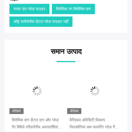
स्पष्ट दंत ग्लेज़ पाउडर
सिरेमिक रंग सिरेमिक दाग
कोई फ्लोरोसेंस डेंटल ग्लेज़ पाउडर नहीं
समान उत्पाद
वीडियो
वीडियो
वीड
सिरेमिक दाग डेंटल दाग और ग्लेज़
वैरिएबल ओपेसिटी विकल्प
ठंड
टी
गैर विषैले परिवर्तनीय अपारदर्शिता
जिरकोनिया कम फायरिंग ग्लेज़ गैर
दाग