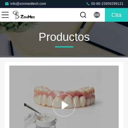
info@zonmedtech.com
00-86-15959299121
Cita
Productos