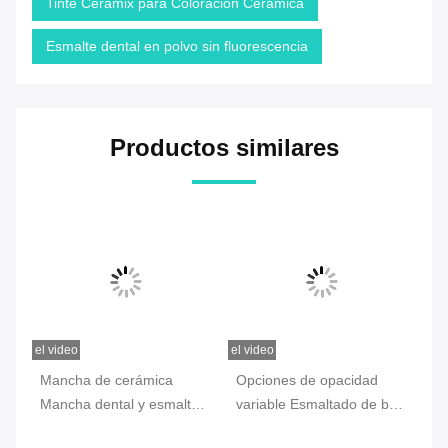
Tinte Ceramix para Coloración Cerámica
Esmalte dental en polvo sin fluorescencia
Productos similares
el video
el video
el v
Mancha de cerámica
Opciones de opacidad
Co
e
Mancha dental y esmalte
variable Esmaltado de baja
fr
No tóxico Opciones de
intensidad de zirconio no
ce