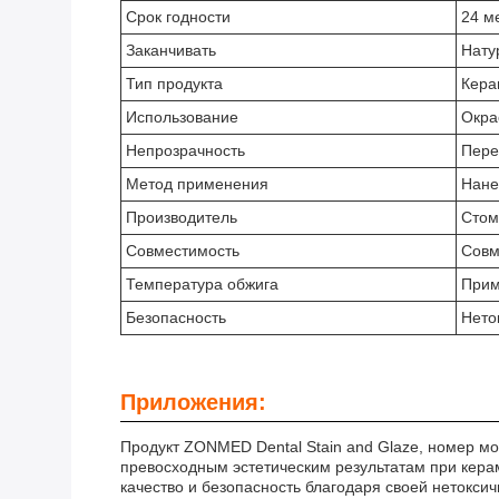
Срок годности
24 м
Заканчивать
Нату
Тип продукта
Кера
Использование
Окра
Непрозрачность
Пере
Метод применения
Нане
Производитель
Стом
Совместимость
Совм
Температура обжига
Прим
Безопасность
Нето
Приложения:
Продукт ZONMED Dental Stain and Glaze, номер м
превосходным эстетическим результатам при кера
качество и безопасность благодаря своей нетокси