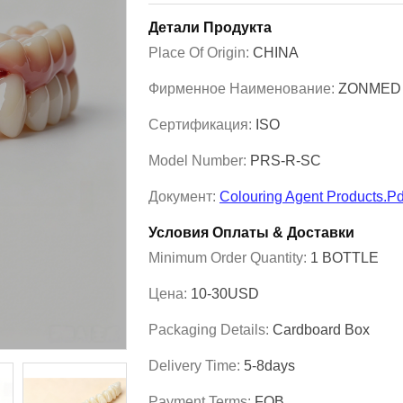
Детали Продукта
Place Of Origin:
CHINA
Фирменное Наименование:
ZONMED
Сертификация:
ISO
Model Number:
PRS-R-SC
Документ:
Colouring Agent Products.pd
Условия Оплаты & Доставки
Minimum Order Quantity:
1 BOTTLE
Цена:
10-30USD
Packaging Details:
Cardboard Box
Delivery Time:
5-8days
Payment Terms:
FOB