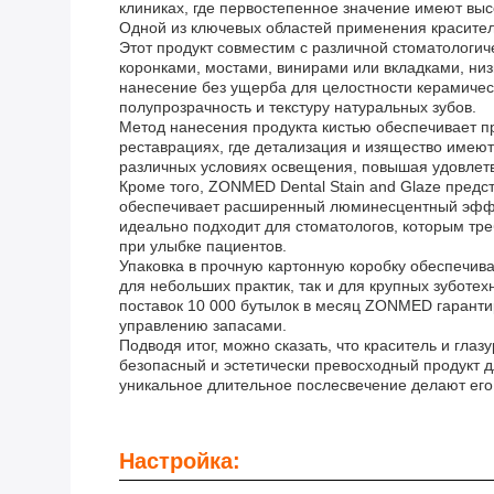
клиниках, где первостепенное значение имеют выс
Одной из ключевых областей применения красителе
Этот продукт совместим с различной стоматологич
коронками, мостами, винирами или вкладками, ни
нанесение без ущерба для целостности керамическ
полупрозрачность и текстуру натуральных зубов.
Метод нанесения продукта кистью обеспечивает пр
реставрациях, где детализация и изящество имею
различных условиях освещения, повышая удовлетв
Кроме того, ZONMED Dental Stain and Glaze пред
обеспечивает расширенный люминесцентный эффек
идеально подходит для стоматологов, которым тре
при улыбке пациентов.
Упаковка в прочную картонную коробку обеспечива
для небольших практик, так и для крупных зубот
поставок 10 000 бутылок в месяц ZONMED гаранти
управлению запасами.
Подводя итог, можно сказать, что краситель и гл
безопасный и эстетически превосходный продукт д
уникальное длительное послесвечение делают его
Настройка: