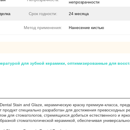
непрозрачности
тделка
Срок годности:
24 месяца
Метод применения:
Нанесение кистью
ературой для зубной керамики, оптимизированные для восст
 Dental Stain and Glaze, керамическую краску премиум-класса, пр
от продукт специально разработан для достижения превосходных р
ом для стоматологов, стремящихся добиться естественного и ярког
образной стоматологической керамикой, обеспечивая универсально