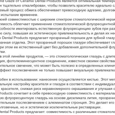
nd Glaze от Ceramix Dental Products является оптимальная темпер
н тщательно откалиброван, чтобы позволить красителю идеально 
емый процесс обжига обеспечивает превосходную адгезию, долгове
 испытание временем.
своей совместимостью с широким спектром стоматологической кера
тимость облегчает применение стоматологической флуоресцентной 
особности имитировать естественную флуоресценцию зубов при ра
ю силу, повышая их эстетическую привлекательность и делая их н
 Dental Products предлагает прозрачный порошок для зубной глаз
рачная отделка. Этот прозрачный порошок глазури обеспечивает г
и этом ее естественный цвет без добавления дополнительной флу
лки.
в этой линейке продуктов, — это стоматологическая глазурь с дл
ция, фотолюминесцентное соединение, известное своими свойства
тельное свечение, что может быть полезно в определенных клинич
эффект послесвечения не только повышает визуальную привлекате
удобен в использовании: нанесение осуществляется кистью. Этот м
тальную настройку красителя и глазури в соответствии с индивид
красителя, снижая риск неравномерного окрашивания и улучшая о
al Products сочетает в себе превосходную совместимость с матери
ую флуоресцентную глазурь на основе дисиликата лития, прозрачн
ительным послесвечением с алюминатом стронция. Это делает ег
олговечные, но и эстетически исключительные реставрации.
x Dental Products предлагает: совместимость с различными стомат