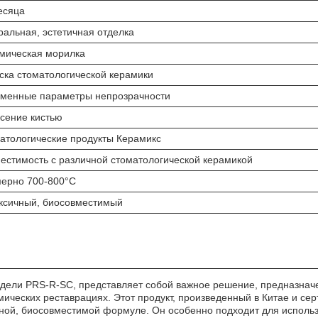
есяца
ральная, эстетичная отделка
мическая морилка
ска стоматологической керамики
менные параметры непрозрачности
сение кистью
атологические продукты Керамикс
естимость с различной стоматологической керамикой
ерно 700-800°С
ксичный, биосовместимый
одели PRS-R-SC, представляет собой важное решение, предназнач
мических реставрациях. Этот продукт, произведенный в Китае и с
чной, биосовместимой формуле. Он особенно подходит для использ