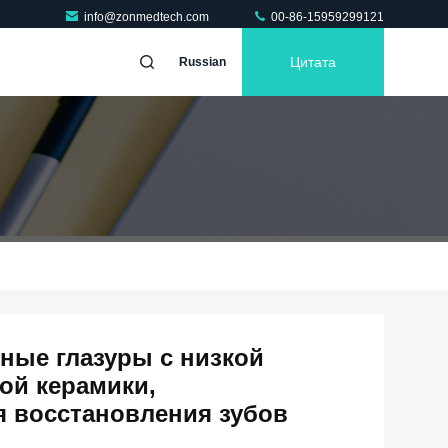
info@zonmedtech.com
00-86-15959299121
Цитата
Russian
ные глазуры с низкой
ой керамики,
 восстановления зубов