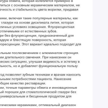
атура обжига, которая колеблется примерно в
слиться с основным керамическим материалом, не
чность и стабильность цвета морилки, придавая
мики, включая такие популярные материалы, как
глазури на основе дисиликата лития, которая
зличных условиях освещения. Флуоресцентная
еотличимыми от естественных зубов.
ури без флуоресценции, предназначенный для
ладкую и блестящую поверхность, которая
оресценции. Этот вариант идеально подходит для
ительным послесвечением с алюминатом стронция.
ми длительного свечения. При нанесении он
еских ситуациях, улучшая видимость и эстетику в
льность, но и добавляет функциональную пользу
етод позволяет зубным техникам и врачам наносить
уальными потребностями пациента. Нанесение
бщее качество реставрации.
алами, точные параметры обжига и инновационные
ый порошок для стоматологической глазури без
о универсальным и бесценным продуктом для
ологическими керамиками, оптимальный диапазон