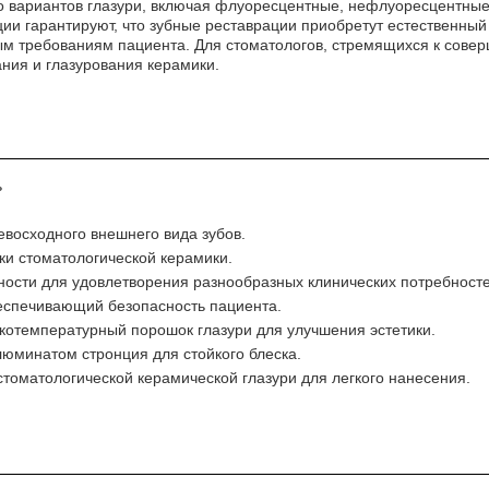
о вариантов глазури, включая флуоресцентные, нефлуоресцентные
ции гарантируют, что зубные реставрации приобретут естественны
м требованиям пациента. Для стоматологов, стремящихся к совер
ния и глазурования керамики.
ь
евосходного внешнего вида зубов.
ки стоматологической керамики.
ости для удовлетворения разнообразных клинических потребносте
еспечивающий безопасность пациента.
отемпературный порошок глазури для улучшения эстетики.
люминатом стронция для стойкого блеска.
томатологической керамической глазури для легкого нанесения.