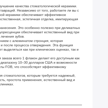
лучшение качества стоматологической керамики.
тавраций. Независимо от того, работаете ли вы с
ской керамики обеспечивает эффективное
 естественная, эстетичная отделка, имитирующая
нанесения. Это особенно полезно при деликатных
уоресценции обеспечивает естественный вид при
лечения зубов.
чением с алюминатом стронция, которая
и после процесса отверждения. Эта функция
 выделяться как при клинических оценках, так и
заказа всего 1 флакон делает его доступным как
у диапазону 10–30 долларов США и возможности
аты FOB, что способствует эффективному
для стоматологов, которым требуется надежный,
сть, простота применения, естественный вид и
линиках.