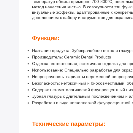
температур обжига примерно 700-800°C, нескольк
метод нанесения кистью. В совокупности эти функ
визуальные эффекты, адаптированные к конкретны
дополнением к набору инструментов для окрашива
Функции:
Название продукта: Зубоврачебное пятно и глазур
Производитель: Ceramix Dental Products
Отделка: естественная, эстетичная отделка для пр
Использование: Специально разработан для окрас
Непрозрачность: варианты переменной непрозрачн
Безопасность: нетоксичный и биосовместимый, об
Содержит стоматологический флуоресцентный низк
Зубная глазурь с длительным послесвечением и а
Разработан в виде низкоплавкой флуоресцентной с
Технические параметры: