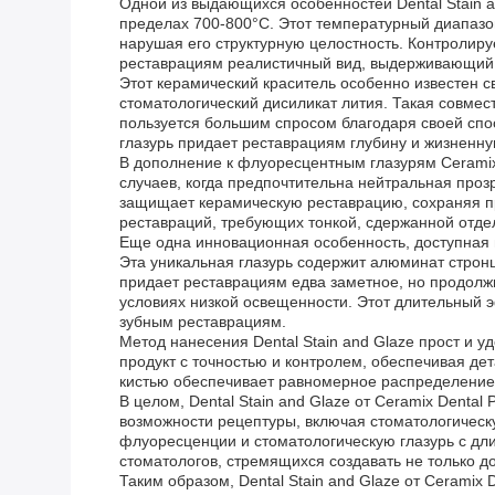
Одной из выдающихся особенностей Dental Stain a
пределах 700-800°C. Этот температурный диапазо
нарушая его структурную целостность. Контролиру
реставрациям реалистичный вид, выдерживающий
Этот керамический краситель особенно известен 
стоматологический дисиликат лития. Такая совмес
пользуется большим спросом благодаря своей сп
глазурь придает реставрациям глубину и жизненну
В дополнение к флуоресцентным глазурям Ceramix
случаев, когда предпочтительна нейтральная проз
защищает керамическую реставрацию, сохраняя пр
реставраций, требующих тонкой, сдержанной отде
Еще одна инновационная особенность, доступная 
Эта уникальная глазурь содержит алюминат строн
придает реставрациям едва заметное, но продолжи
условиях низкой освещенности. Этот длительный 
зубным реставрациям.
Метод нанесения Dental Stain and Glaze прост и 
продукт с точностью и контролем, обеспечивая де
кистью обеспечивает равномерное распределение 
В целом, Dental Stain and Glaze от Ceramix Dent
возможности рецептуры, включая стоматологическ
флуоресценции и стоматологическую глазурь с дл
стоматологов, стремящихся создавать не только д
Таким образом, Dental Stain and Glaze от Cerami