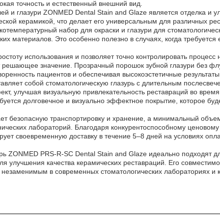
окая точность и естественный внешний вид.
й и глазури ZONMED Dental Stain and Glaze является отделка и у
еской керамикой, что делает его универсальным для различных рес
зкотемпературный набор для окраски и глазури для стоматологиче
их материалов. Это особенно полезно в случаях, когда требуется
остоту использования и позволяет точно контролировать процесс 
т решающее значение. Прозрачный порошок зубной глазури без фл
оренность пациентов и обеспечивая высокоэстетичные результаты 
ставляет собой стоматологическую глазурь с длительным послесве
т, улучшая визуальную привлекательность реставраций во время 
буется долговечное и визуально эффектное покрытие, которое будет
ет безопасную транспортировку и хранение, а минимальный объем 
ехнических лабораторий. Благодаря конкурентоспособному ценовом
рует своевременную доставку в течение 5–8 дней на условиях опл
азурь ZONMED PRS-R-SC Dental Stain and Glaze идеально подходят 
ля улучшения качества керамических реставраций. Его совместимо
 незаменимым в современных стоматологических лабораториях и к