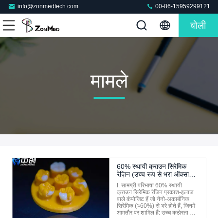
info@zonmedtech.com
00-86-15959299121
बोली
मामले
60% स्थायी क्राउन सिरेमिक
रेज़िन (उच्च रूप से भरा ऑक्साइड
सिरेमिक कंपोजिट रेज़िन) परिचय
I. सामग्री परिभाषा 60% स्थायी
क्राउन सिरेमिक रेजिन प्रकाश-इलाज
वाले कंपोजिट हैं जो नैनो-अकार्बनिक
सिरेमिक (≈60%) से भरे होते हैं, जिनमें
आमतौर पर शामिल हैं: उच्च कठोरता वाले