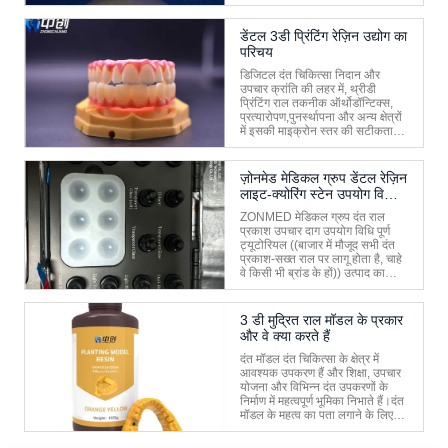
सिरेमिक माइक्रोपाउडर (जैसे
ज़िरकोनिया/सिलिका/नैनो-सिरेमिक), एक
टिकाऊ प्रकाश-इलाज वाला राल
डेंटल 3डी प्रिंटिंग रेज़िन उद्योग का
मैट्रिक्स, और एक उच्च अपवर्तक
परिचय
सूचकां...
डिजिटल दंत चिकित्सा निदान और
उपचार क्रांति की लहर में, थ्रीडी
प्रिंटिंग राल तकनीक ऑर्थोडॉन्टिक्स,
प्रत्यारोपण,पुनर्स्थापना और अन्य क्षेत्रों
में इसकी माइक्रोन स्तर की सटीकता के
कारण, जैव संगतता और तेजी से
प्रोटोटाइप बनाने की क्षमता।इस लेख में
दंत चिकित्सा 3 डी प्रिंटिंग राल की
ज़ोनमेड मेडिकल ग्रुप डेंटल रेज़िन
प्रक्रिया विशेषताओं और ...
लाइट-क्योरिंग स्टेन उपयोग विधि
पूर्ण ट्यूटोरियल
ZONMED मेडिकल ग्रुप दंत राल
प्रकाश उपचार दाग उपयोग विधि पूर्ण
ट्यूटोरियल ((बाजार में मौजूद सभी दंत
प्रकाश-सख्त राल पर लागू होता है, चाहे
वे किसी भी ब्रांड के हों)) उत्पाद का
परिचय सीसीटीसी मेडिकल ग्रुप लाइट
क्यूरिंग स्टीन एक रंग प्रणाली है जिसे
विशेष रूप से दंत अस्थायी बहाली के लिए
3 डी मुद्रित राल मॉडल के प्रकार
डिज़ाइन किया गया ...
और वे क्या करते हैं
दंत मॉडल दंत चिकित्सा के क्षेत्र में
आवश्यक उपकरण हैं और शिक्षा, उपचार
योजना और विभिन्न दंत उपकरणों के
निर्माण में महत्वपूर्ण भूमिका निभाते हैं।दंत
मॉडल के महत्व का पता लगाने के लिए
हमारे साथ शामिल हों, उनके प्रकार, और
मौखिक स्वास्थ्य देखभाल में उनकी