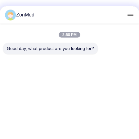
महत्वपूर्ण भूमिका। दांतों के मॉडल का
अर्थ दंत मॉड...
ZonMed
1
2:58 PM
Good day, what product are you looking for?
Zhongchuang Medical Group Co., Ltd,
info@zonmedtech.com
00-86-15959299121
B10 RM 2703 NEW TREND
CENTRE704PRINCE EDWA
RD ROAD ईस्ट SANPO KON
G KL HK