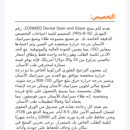
التخصيص:
نقدم لكم منتج ZONMED Dental Stain and Glaze، رقم
الموديل PRS-R-SC، المصمم لتلبية احتياجات التخصيص
الدقيقة الخاصة بك. تم تصنيع مجموعة طلاء وصبغ سيراميك
الأسنان بدرجة حرارة منخفضة في الصين وتم اعتمادها
بمعايير ISO، مما يضمن الجودة العالية والموثوقية. مع الحد
الأدنى لكمية الطلب وهو زجاجة واحدة فقط ونطاق أسعار
تنافسي يتراوح بين 10 و30 دولارًا أمريكيًا، فإنه يوفر قيمة
ممتازة لمحترفي طب الأسنان.
إن معجون التزجيج الفلوري الزركونيا الخاص بنا ذو درجة
حرارة منخفضة يتوافق مع العديد من سيراميك الأسنان
ويتميز بدرجة حرارة حرق تبلغ حوالي 700-800 درجة مئوية.
المنتج مثالي لتلوين سيراميك الأسنان ويمكن مزجه لإنشاء
ظلال مخصصة، مما يسمح بالحصول على نتائج فريدة
وشخصية. إنه طلاء سيراميك للأسنان بدون فوسفور، مما
يجعله آمنًا وفعالًا لتطبيقات طب الأسنان.
يتم تعبئة كل زجاجة بعناية في صندوق من الورق المقوى
لضمان التسليم الآمن خلال 5-8 أيام. شروط الدفع هي FOB،
ونحن نحافظ على قدرة توريد تصل إلى 10000 زجاجة شهريًا
لتلبية الطلب الخاص بك باستمرار. يرجى تخزين المنتج في
مكان بارد وجاف للحفاظ على جودته وأدائه.