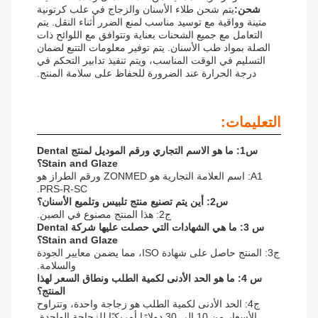
شحن:
يتم شحن طلاء الأسنان والزجاج في علب كرتونية
متينة وواقية مع توسيد مناسب لمنع الضرر أثناء النقل. يتم
التعامل مع جميع الشحنات بعناية وتتوافق مع اللوائح ذات
الصلة بمواد طب الأسنان. يتم توفير معلومات التتبع لضمان
التسليم في الوقت المناسب، ويتم تنفيذ تدابير التحكم في
درجة الحرارة عند الضرورة للحفاظ على سلامة المنتج.
التعليمات:
س1: ما هو الاسم التجاري ورقم الموديل لمنتج Dental
Stain and Glaze؟
A1: اسم العلامة التجارية هو ZONMED ورقم الطراز هو
PRS-R-SC.
س2: أين يتم تصنيع منتج تلبيس وتلميع الأسنان؟
ج2: هذا المنتج مصنوع في الصين.
س 3: ما هي الشهادات التي حصلت عليها شركة Dental
Stain and Glaze؟
ج3: المنتج حاصل على شهادة ISO، مما يضمن معايير الجودة
والسلامة.
س 4: ما هو الحد الأدنى لكمية الطلب ونطاق السعر لهذا
المنتج؟
ج4: الحد الأدنى لكمية الطلب هو زجاجة واحدة، وتتراوح
الأسعار من 10 إلى 30 دولارًا أمريكيًا للزجاجة الواحدة.