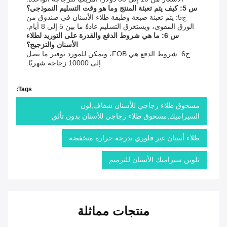
س 5: كيف يتم تعبئة المنتج وما هو وقت التسليم النموذجي؟
ج5: يتم تعبئة صبغة وطبقة طلاء الأسنان في صندوق من
الورق المقوى، ويستغرق التسليم عادةً ما بين 5 إلى 8 أيام.
س 6: ما هي شروط الدفع والقدرة على التوريد لطلاء
الأسنان والتزجيج؟
ج6: شروط الدفع هي FOB، ويمكن للمورد توفير ما يصل
إلى 10000 زجاجة شهريًا.
Tags:
مسحوق طلاء زجاجي للأسنان شفاف,لون
السيراميك,مسحوق طلاء زجاجي للأسنان بدون تألق
طلاء أسنان غير فلوري بدرجة حرارة منخفضة
تلوين سيراميك الأسنان للترميم
منتجات مماثلة