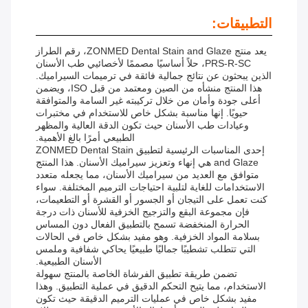
التطبيقات:
يعد منتج ZONMED Dental Stain and Glaze، رقم الطراز
PRS-R-SC، حلاً أساسيًا مصممًا لأخصائيي طب الأسنان
الذين يبحثون عن نتائج جمالية فائقة في ترميمات السيراميك.
هذا المنتج منشأه من الصين ومعتمد من قبل ISO، ويضمن
أعلى جودة وأمان من خلال تركيبته غير السامة والمتوافقة
حيويًا. إنها مناسبة بشكل خاص للاستخدام في مختبرات
وعيادات طب الأسنان حيث تكون الدقة العالية والمظهر
الطبيعي أمرًا بالغ الأهمية.
إحدى المناسبات الرئيسية لتطبيق ZONMED Dental Stain
and Glaze هي إنهاء وتعزيز سيراميك الأسنان. هذا المنتج
متوافق مع العديد من سيراميك الأسنان، مما يجعله متعدد
الاستخدامات للغاية لتلبية احتياجات الترميم المختلفة. سواء
كنت تعمل على التيجان أو الجسور أو القشرة أو التطعيمات،
فإن مجموعة البقع والتزجيج الخزفية للأسنان ذات درجة
الحرارة المنخفضة تسمح بالتطبيق الفعال دون المساس
بسلامة المواد الخزفية. وهو مفيد بشكل خاص في الحالات
التي تتطلب تشطيبًا جماليًا طبيعيًا يحاكي شفافية وملمس
الأسنان الطبيعية.
تضمن طريقة تطبيق الفرشاة الخاصة بالمنتج سهولة
الاستخدام، مما يتيح التحكم الدقيق في عملية التطبيق. وهذا
مفيد بشكل خاص في عمليات الترميم الدقيقة حيث تكون