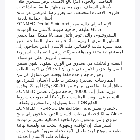
التفاصيل والجودة أمرًا بالغ الأهمية. يوفر مسحوق طلاء
الأسنان الشفاف بدون مضان مظهرًا طبيعيًا سلسًا تحت
ظروف الإضاءة المختلفة، مما يعزز رضا المرضى عن نتائج
أسنان جمالية للغاية.
بالإضافة إلى ذلك، يتميز ZONMED Dental Stain and
Glaze بطبقة زجاجية طويلة للأسنان مع ألومينات
السترونتيوم، والتي توفر تأثيرًا مضيءًا ممتدًا، مما يحسن
المظهر البصري للترميمات أثناء وبعد عملية المعالجة. تعتبر
هذه الميزة مثالية لأخصائيي طب الأسنان الذين يحتاجون إلى
لمسة نهائية متينة ومذهلة بصريًا تبرز في التقييمات السريرية
وتبتسم المريض على حدٍ سواء.
التعبئة والتغليف في صندوق من الورق المقوى القوي يضمن
النقل والتخزين الآمن، في حين أن الحد الأدنى لكمية الطلب
وهو زجاجة واحدة فقط يجعلها في متناول كل من
الممارسات الصغيرة ومختبرات طب الأسنان الكبيرة. مع
نطاق أسعار تنافسي يتراوح بين 10-30 دولارًا أمريكيًا وقدرة
توريد تصل إلى 10000 زجاجة شهريًا، تضمن ZONMED
التسليم في الوقت المناسب خلال 5-8 أيام بموجب شروط
الدفع FOB، مما يسهل إدارة المخزون بكفاءة.
باختصار، يعتبر ZONMED PRS-R-SC Dental Stain and
Glaze مثاليًا لأخصائيي طب الأسنان الذين يحتاجون إلى منتج
موثوق وآمن ومتفوق من الناحية الجمالية لتعزيز ترميمات
السيراميك. إن توافقه وسهولة استخدامه ولمسة نهائية
طبيعية وتوهج فريد طويل الأمد يجعله ضروريًا في مختبرات
وعيادات طب الأسنان الحديثة.