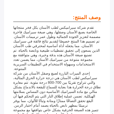
وصف المنتج:
تقدم شركة سيراميكس لطب الأسنان بكل فخر منتجاتها
الخاصة بصبغ الأسنان وصقلها، وهي صبغة سيراميك فاخرة
مصممة لتعزيز الجودة الجمالية وطول عمر ترميمات الأسنان.
تم تصميم هذا المنتج خصيصًا لتقديم نتائج فائقة في سيراميك
الأسنان، مما يجعله أداة أساسية لمحترفي طب الأسنان
الذين يسعون إلى تحقيق تشطيبات طبيعية ونابضة بالحياة. تم
تصنيع صبغة الأسنان هذه بدقة وخبرة، وهي متوافقة مع
مجموعة متنوعة من سيراميك الأسنان، مما يضمن تعدد
الاستخدامات وسهولة الاستخدام في التطبيقات السريرية
المتنوعة.
إحدى الميزات البارزة لصبغ وصقل الأسنان من شركة
سيراميكس لطب الأسنان هي درجة حرارة الحرق المثالية،
والتي تتراوح تقريبًا بين 700-800 درجة مئوية. تتم معايرة
نطاق درجة الحرارة هذا بعناية للسماح للبقعة بالاندماج بشكل
مثالي مع مادة السيراميك الأساسية دون المساس بسلامتها
الهيكلية. تضمن عملية إطلاق النار التي يتم التحكم فيها أن
البقع تحقق التصاقًا ممتازًا ومتانة وثباتًا للألوان، مما يوفر
ترميمًا بمظهر نابض بالحياة يصمد أمام اختبار الزمن.
تتميز هذه الصبغة الخزفية بشكل خاص بتوافقها مع مجموعة