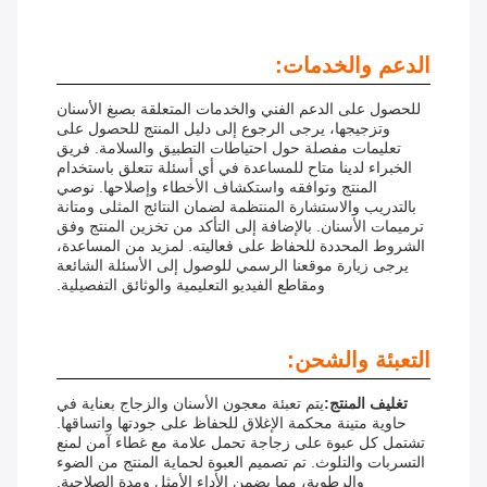
الدعم والخدمات:
للحصول على الدعم الفني والخدمات المتعلقة بصبغ الأسنان
وتزجيجها، يرجى الرجوع إلى دليل المنتج للحصول على
تعليمات مفصلة حول احتياطات التطبيق والسلامة. فريق
الخبراء لدينا متاح للمساعدة في أي أسئلة تتعلق باستخدام
المنتج وتوافقه واستكشاف الأخطاء وإصلاحها. نوصي
بالتدريب والاستشارة المنتظمة لضمان النتائج المثلى ومتانة
ترميمات الأسنان. بالإضافة إلى التأكد من تخزين المنتج وفق
الشروط المحددة للحفاظ على فعاليته. لمزيد من المساعدة،
يرجى زيارة موقعنا الرسمي للوصول إلى الأسئلة الشائعة
ومقاطع الفيديو التعليمية والوثائق التفصيلية.
التعبئة والشحن:
تغليف المنتج:
يتم تعبئة معجون الأسنان والزجاج بعناية في
حاوية متينة محكمة الإغلاق للحفاظ على جودتها واتساقها.
تشتمل كل عبوة على زجاجة تحمل علامة مع غطاء آمن لمنع
التسربات والتلوث. تم تصميم العبوة لحماية المنتج من الضوء
والرطوبة، مما يضمن الأداء الأمثل ومدة الصلاحية.