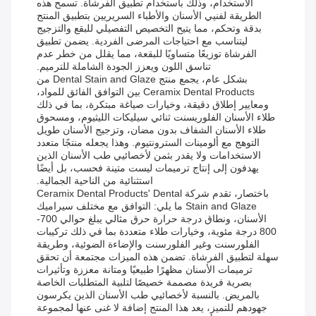
الاستخدام، وذلك باستخدام تطبيق الفرشاة. تسمح هذه
الطريقة لفنيي الأسنان والأطباء السريريين بتطبيق المنتج
بدقة وتحكم، مما يتيح التخصيص التفصيلي للبقع والتزجيج
ليتناسب مع احتياجات المرضى الفردية. يضمن تطبيق
الفرشاة توزيعًا متساويًا للبقعة، مما يقلل من خطر عدم
تناسق اللون ويعزز الجودة الشاملة للترميم.
بشكل عام، يجمع منتج Dental Stain and Glaze من
Ceramix Dental Products بين التوافق الفائق للمواد،
ومعايير إطلاق دقيقة، وخيارات صياغة مبتكرة، بما في ذلك
طلاء الأسنان الفلوريسنت ثنائي سيليكات الليثيوم، ومسحوق
طلاء الأسنان الشفاف بدون مضان، وتزجيج الأسنان طويل
التوهج مع ألومينات السترونتيوم. وهذا يجعله منتجًا متعدد
الاستخدامات ولا يقدر بثمن لأخصائيي طب الأسنان الذين
يهدفون إلى إنتاج ترميمات ليست متينة فحسب، بل أيضًا
استثنائية من الناحية الجمالية.
باختصار، تقدم شركة Ceramix Dental Products' Dental
Stain and Glaze ما يلي: التوافق مع مختلف سيراميك
الأسنان، ونطاق درجة حرارة حرق مثالي يبلغ حوالي 700-
800 درجة مئوية، وخيارات طلاء متعددة بما في ذلك تركيبات
الفلورسنت وغير الفلورسنت والإضاءة الضوئية، وطريقة
سهلة لتطبيق الفرشاة. تضمن هذه الميزات مجتمعة أن تحقق
ترميمات الأسنان مظهرًا طبيعيًا ومتانة معززة وتأثيرات
بصرية فريدة مصممة خصيصًا لتلبية المتطلبات الخاصة
بالمريض. بالنسبة لأخصائيي طب الأسنان الذين يكرسون
جهودهم للتميز، يعد هذا المنتج إضافة لا غنى عنها لمجموعة