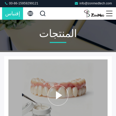
00-86-15959299121
info@zonmedtech.com
إقتباس
المنتجات