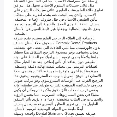
واسعة من سيراميك الأسنان، بما في ذلك المواد الشائعة
مثل ثنائي سيليكات الليثيوم للأسنان. يسهل هذا التوافق
تطبيق طلاء الفلورسنت الفلوري ثنائي سيليكات الليثيوم على
الأسنان، والذي يتم البحث عنه بشدة لقدرته على محاكاة
التألق الطبيعي للأسنان في ظل ظروف الإضاءة المختلفة.
يضيف الطلاء الفلوري العمق والحيوية إلى الترميمات، مما
يعزز جاذبيتها الجمالية ويجعلها غير قابلة للتمييز عن الأسنان
الطبيعية.
بالإضافة إلى الطلاء الزجاجي الفلوريسنت، تقدم شركة
Ceramix Dental Products مسحوق طلاء أسنان شفاف
بدون فلورسنت، مما يلبي الحالات التي يفضل فيها تشطيب
محايد وشفاف. يوفر مسحوق التزجيج الشفاف هذا سطحًا
أملسًا ولامعًا يحمي ترميم السيراميك مع الحفاظ على لونه
الطبيعي دون إضافة أي تألق إضافي. يعد هذا الخيار مثاليًا
لعمليات الترميم التي تتطلب لمسة نهائية دقيقة وبسيطة.
ميزة مبتكرة أخرى متوفرة ضمن خط الإنتاج هذا هي طلاء
الأسنان ذو التوهج الطويل بألومينات السترونتيوم. يحتوي هذا
التزجيج الفريد على ألومينات السترونتيوم، وهو مركب ضوئي
معروف بخصائصه المتوهجة لفترات طويلة. عند تطبيقه، فإنه
يضفي ترميمات ذات تألق دقيق ولكن دائم يمكن أن يكون
مفيدًا في بعض السيناريوهات السريرية، مما يحسن الرؤية
والجماليات في البيئات منخفضة الإضاءة. لا يؤدي تأثير الشفق
الطويل هذا إلى تعزيز المظهر البصري فحسب، بل يضيف
أيضًا طبقة من الفوائد الوظيفية لترميم الأسنان.
طريقة تطبيق Dental Stain and Glaze واضحة وسهلة