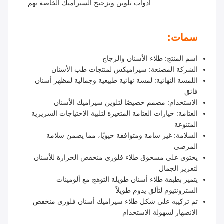
أدوات تلوين وتزجيج السيراميك الخاصة بهم.
سمات:
اسم المنتج: طلاء الأسنان والزجاج
الشركة المصنعة: سيراميكس لمنتجات طب الأسنان
اللمسة النهائية: لمسة نهائية طبيعية وجمالية لمظهر أسنان
فائق
الاستخدام: مصمم خصيصًا لتلوين سيراميك الأسنان
العتامة: خيارات العتامة المتغيرة لتلبية الاحتياجات السريرية
المتنوعة
السلامة: غير سامة ومتوافقة حيويًا، مما يضمن سلامة
المرضى
يحتوي على مسحوق طلاء فلوري منخفض الحرارة للأسنان
لتعزيز الجمال
يتميز بطبقة طلاء أسنان طويلة التوهج مع ألومينات
السترونتيوم لتألق يدوم طويلاً
تم تركيبه على شكل طلاء سيراميك أسنان فلوري منخفض
الانصهار لسهولة الاستخدام