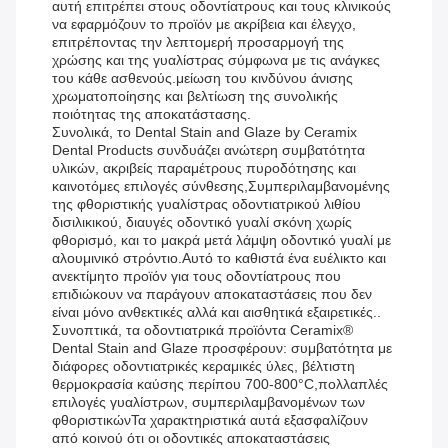
αυτή επιτρέπει στους οδοντίατρους και τους κλινικούς
να εφαρμόζουν το προϊόν με ακρίβεια και έλεγχο,
επιτρέποντας την λεπτομερή προσαρμογή της
χρώσης και της γυαλίστρας σύμφωνα με τις ανάγκες
του κάθε ασθενούς.μείωση του κινδύνου άνισης
χρωματοποίησης και βελτίωση της συνολικής
ποιότητας της αποκατάστασης.
Συνολικά, το Dental Stain and Glaze by Ceramix
Dental Products συνδυάζει ανώτερη συμβατότητα
υλικών, ακριβείς παραμέτρους πυροδότησης και
καινοτόμες επιλογές σύνθεσης,Συμπεριλαμβανομένης
της φθοριστικής γυαλίστρας οδοντιατρικού λιθίου
δισιλικικού, διαυγές οδοντικό γυαλί σκόνη χωρίς
φθορισμό, και το μακρά μετά λάμψη οδοντικό γυαλί με
αλουμινικό στρόντιο.Αυτό το καθιστά ένα ευέλικτο και
ανεκτίμητο προϊόν για τους οδοντίατρους που
επιδιώκουν να παράγουν αποκαταστάσεις που δεν
είναι μόνο ανθεκτικές αλλά και αισθητικά εξαιρετικές..
Συνοπτικά, τα οδοντιατρικά προϊόντα Ceramix®
Dental Stain and Glaze προσφέρουν: συμβατότητα με
διάφορες οδοντιατρικές κεραμικές ύλες, βέλτιστη
θερμοκρασία καύσης περίπου 700-800°C,πολλαπλές
επιλογές γυαλίστρων, συμπεριλαμβανομένων των
φθοριστικώνΤα χαρακτηριστικά αυτά εξασφαλίζουν
από κοινού ότι οι οδοντικές αποκαταστάσεις