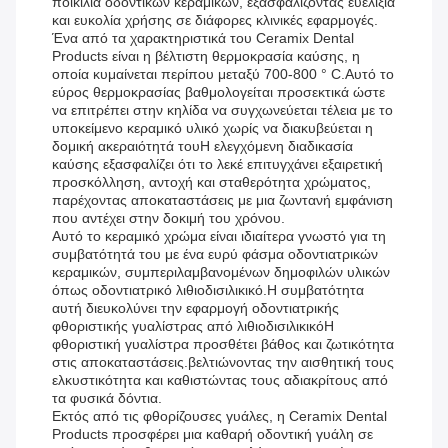
ποικιλία οδοντικών κεραμικών, εξασφαλίζοντας ευελιξία
και ευκολία χρήσης σε διάφορες κλινικές εφαρμογές.
Ένα από τα χαρακτηριστικά του Ceramix Dental
Products είναι η βέλτιστη θερμοκρασία καύσης, η
οποία κυμαίνεται περίπου μεταξύ 700-800 ° C.Αυτό το
εύρος θερμοκρασίας βαθμολογείται προσεκτικά ώστε
να επιτρέπει στην κηλίδα να συγχωνεύεται τέλεια με το
υποκείμενο κεραμικό υλικό χωρίς να διακυβεύεται η
δομική ακεραιότητά τουΗ ελεγχόμενη διαδικασία
καύσης εξασφαλίζει ότι το λεκέ επιτυγχάνει εξαιρετική
προσκόλληση, αντοχή και σταθερότητα χρώματος,
παρέχοντας αποκαταστάσεις με μια ζωντανή εμφάνιση
που αντέχει στην δοκιμή του χρόνου.
Αυτό το κεραμικό χρώμα είναι ιδιαίτερα γνωστό για τη
συμβατότητά του με ένα ευρύ φάσμα οδοντιατρικών
κεραμικών, συμπεριλαμβανομένων δημοφιλών υλικών
όπως οδοντιατρικό λιθιοδισιλικικό.Η συμβατότητα
αυτή διευκολύνει την εφαρμογή οδοντιατρικής
φθοριστικής γυαλίστρας από λιθιοδισιλικικόΗ
φθοριστική γυαλίστρα προσθέτει βάθος και ζωτικότητα
στις αποκαταστάσεις.βελτιώνοντας την αισθητική τους
ελκυστικότητα και καθιστώντας τους αδιακρίτους από
τα φυσικά δόντια.
Εκτός από τις φθορίζουσες γυάλες, η Ceramix Dental
Products προσφέρει μια καθαρή οδοντική γυάλη σε