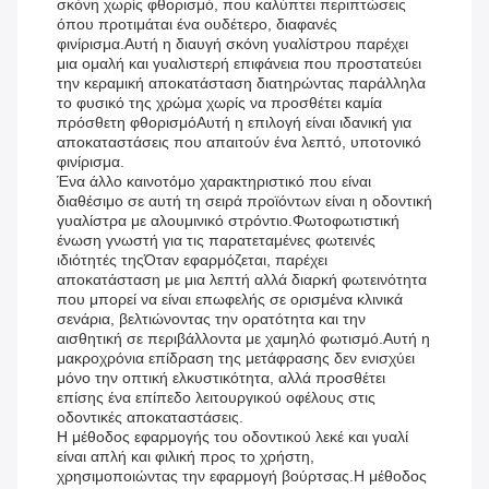
σκόνη χωρίς φθορισμό, που καλύπτει περιπτώσεις
όπου προτιμάται ένα ουδέτερο, διαφανές
φινίρισμα.Αυτή η διαυγή σκόνη γυαλίστρου παρέχει
μια ομαλή και γυαλιστερή επιφάνεια που προστατεύει
την κεραμική αποκατάσταση διατηρώντας παράλληλα
το φυσικό της χρώμα χωρίς να προσθέτει καμία
πρόσθετη φθορισμόΑυτή η επιλογή είναι ιδανική για
αποκαταστάσεις που απαιτούν ένα λεπτό, υποτονικό
φινίρισμα.
Ένα άλλο καινοτόμο χαρακτηριστικό που είναι
διαθέσιμο σε αυτή τη σειρά προϊόντων είναι η οδοντική
γυαλίστρα με αλουμινικό στρόντιο.Φωτοφωτιστική
ένωση γνωστή για τις παρατεταμένες φωτεινές
ιδιότητές τηςΌταν εφαρμόζεται, παρέχει
αποκατάσταση με μια λεπτή αλλά διαρκή φωτεινότητα
που μπορεί να είναι επωφελής σε ορισμένα κλινικά
σενάρια, βελτιώνοντας την ορατότητα και την
αισθητική σε περιβάλλοντα με χαμηλό φωτισμό.Αυτή η
μακροχρόνια επίδραση της μετάφρασης δεν ενισχύει
μόνο την οπτική ελκυστικότητα, αλλά προσθέτει
επίσης ένα επίπεδο λειτουργικού οφέλους στις
οδοντικές αποκαταστάσεις.
Η μέθοδος εφαρμογής του οδοντικού λεκέ και γυαλί
είναι απλή και φιλική προς το χρήστη,
χρησιμοποιώντας την εφαρμογή βούρτσας.Η μέθοδος