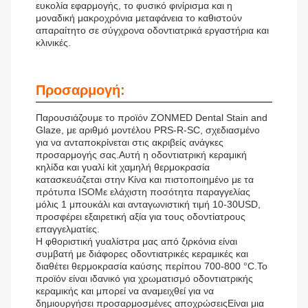
ευκολία εφαρμογής, το φυσικό φινίρισμα και η
μοναδική μακροχρόνια μεταφάνεια το καθιστούν
απαραίτητο σε σύγχρονα οδοντιατρικά εργαστήρια και
κλινικές.
Προσαρμογή:
Παρουσιάζουμε το προϊόν ZONMED Dental Stain and
Glaze, με αριθμό μοντέλου PRS-R-SC, σχεδιασμένο
για να ανταποκρίνεται στις ακριβείς ανάγκες
προσαρμογής σας.Αυτή η οδοντιατρική κεραμική
κηλίδα και γυαλί kit χαμηλή θερμοκρασία
κατασκευάζεται στην Κίνα και πιστοποιημένο με τα
πρότυπα ISOΜε ελάχιστη ποσότητα παραγγελίας
μόλις 1 μπουκάλι και ανταγωνιστική τιμή 10-30USD,
προσφέρει εξαιρετική αξία για τους οδοντίατρους
επαγγελματίες.
Η φθοριστική γυαλίστρα μας από ζιρκόνια είναι
συμβατή με διάφορες οδοντιατρικές κεραμικές και
διαθέτει θερμοκρασία καύσης περίπου 700-800 °C.Το
προϊόν είναι ιδανικό για χρωματισμό οδοντιατρικής
κεραμικής και μπορεί να αναμειχθεί για να
δημιουργήσει προσαρμοσμένες αποχρώσειςΕίναι μια