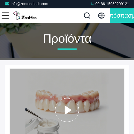
info@zonmedtech.com
00-86-15959299121
Απόσπασ
Προϊόντα