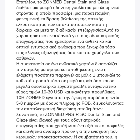
Επιπλέον, το ZONMED Dental Stain and Glaze
διαθέτει μια μακρά οδοντική γυαλίστρα με αλουμινικό
στρόντιο, η οποία προσφέρει μια παρατεταμένη
φαινομενική επίδραση,βελτίωση της οπτικής
ελκυστικότητας των αποκαταστάσεων κατά τη
διάρκεια και μετά τη διαδικασία επεξεργασίαςΑυτό το
χαρακτηριστικό είναι ιδανικό για τους οδοντιατρικούς
επαγγελματίες που χρειάζονται ένα ανθεκτικό και
οπτικά εντυπωσιακό φινίρισμα που ξεχωρίζει τόσο
στις κλινικές αξιολογήσεις όσο και στα χαμόγελα των
ασθενών.
Η συσκευασία σε ένα ανθεκτικό χαρτόνι διασφαλίζει
την ασφαλή μεταφορά και αποθήκευση, ενώ η
ελάχιστη ποσότητα παραγγελίας μόλις 1 μπουκάλι το
καθιστά προσιτό τόσο σε μικρά ιατρεία όσο και σε
μεγάλα οδοντιατρικά εργαστήρια.Με ανταγωνιστικό
εύρος τιμών 10-30 USD και ικανότητα προμήθειας
10Η ZONMED εγγυάται την έγκαιρη παράδοση εντός
5-8 ημερών με όρους πληρωμής FOB, διευκολύνοντας
την αποτελεσματική διαχείριση αποθεμάτων.
Συνοπτικά, το ZONMED PRS-R-SC Dental Stain and
Glaze είναι ιδανικό για τους οδοντιατρικούς
επαγγελματίες που χρειάζονται ένα αξιόπιστο, ασφαλές
και αισθητικά ανώτερο προϊόν για την ενίσχυση των
κεραμικών αποκαταστάσεων.Η συμβατότητά του, η