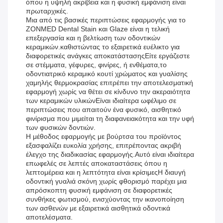
όπου η υψηλή ακρίβεια και η φυσική εμφάνιση είναι
πρωταρχικές.
Μια από τις βασικές περιπτώσεις εφαρμογής για το
ZONMED Dental Stain και Glaze είναι η τελική
επεξεργασία και η βελτίωση των οδοντικών
κεραμικών.καθιστώντας το εξαιρετικά ευέλικτο για
διαφορετικές ανάγκες αποκατάστασηςΕίτε εργάζεστε
σε στέμματα, γέφυρες, φινίρες, ή ενθέματα,το
οδοντιατρικό κεραμικό κουτί χρώματος και γυαλίσης
χαμηλής θερμοκρασίας επιτρέπει την αποτελεσματική
εφαρμογή χωρίς να θέτει σε κίνδυνο την ακεραιότητα
των κεραμικών υλικώνΕίναι ιδιαίτερα ωφέλιμο σε
περιπτώσεις που απαιτούν ένα φυσικό, αισθητικό
φινίρισμα που μιμείται τη διαφανειακότητα και την υφή
των φυσικών δοντιών.
Η μέθοδος εφαρμογής με βούρτσα του προϊόντος
εξασφαλίζει ευκολία χρήσης, επιτρέποντας ακριβή
έλεγχο της διαδικασίας εφαρμογής.Αυτό είναι ιδιαίτερα
επωφελές σε λεπτές αποκαταστάσεις όπου η
λεπτομέρεια και η λεπτότητα είναι κρίσιμεςΗ διαυγή
οδοντική γυαλιά σκόνη χωρίς φθορισμό παρέχει μια
απρόσκοπτη φυσική εμφάνιση σε διαφορετικές
συνθήκες φωτισμού, ενισχύοντας την ικανοποίηση
των ασθενών με εξαιρετικά αισθητικά οδοντικά
αποτελέσματα.