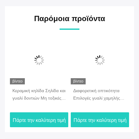
Παρόμοια προϊόντα
βίντεο
βίντεο
βίν
Κεραμική κηλίδα Σηλίδα και
Διαφορετική οπτικότητα
Απ
γυαλί δοντιών Μη τοξικές
Επιλογές γυαλί χαμηλής
μέ
επιλογές μεταβλητής
καύσης από ζιρκόνιο μη
Δο
οπτικότητας σχεδιασμένες
φθοριστικό συμβατό με
γυ
ιμή
Πάρτε την καλύτερη τιμή
Πάρτε την καλύτερη τιμή
Πά
για ακριβή χρωματισμό
διάφορα οδοντιατρικά
επ
οδοντικών προσθετικών
κεραμικά που
ακ
εξασφαλίζουν φινίρισμα και
χρ