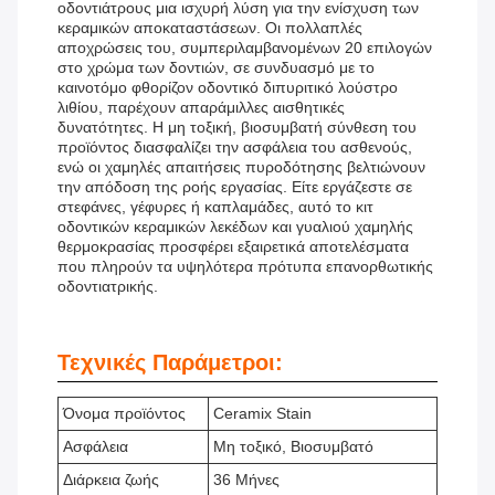
οδοντιάτρους μια ισχυρή λύση για την ενίσχυση των
κεραμικών αποκαταστάσεων. Οι πολλαπλές
αποχρώσεις του, συμπεριλαμβανομένων 20 επιλογών
στο χρώμα των δοντιών, σε συνδυασμό με το
καινοτόμο φθορίζον οδοντικό διπυριτικό λούστρο
λιθίου, παρέχουν απαράμιλλες αισθητικές
δυνατότητες. Η μη τοξική, βιοσυμβατή σύνθεση του
προϊόντος διασφαλίζει την ασφάλεια του ασθενούς,
ενώ οι χαμηλές απαιτήσεις πυροδότησης βελτιώνουν
την απόδοση της ροής εργασίας. Είτε εργάζεστε σε
στεφάνες, γέφυρες ή καπλαμάδες, αυτό το κιτ
οδοντικών κεραμικών λεκέδων και γυαλιού χαμηλής
θερμοκρασίας προσφέρει εξαιρετικά αποτελέσματα
που πληρούν τα υψηλότερα πρότυπα επανορθωτικής
οδοντιατρικής.
Τεχνικές Παράμετροι:
Όνομα προϊόντος
Ceramix Stain
Ασφάλεια
Μη τοξικό, Βιοσυμβατό
Διάρκεια ζωής
36 Μήνες