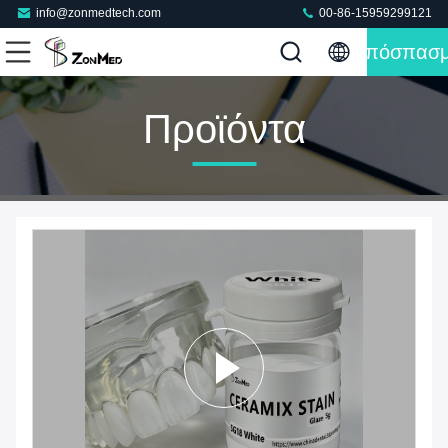
info@zonmedtech.com
00-86-15959299121
Απόσπασ
Προϊόντα