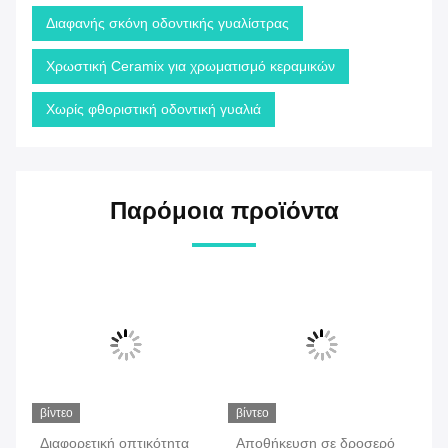
Διαφανής σκόνη οδοντικής γυαλίστρας
Χρωστική Ceramix για χρωματισμό κεραμικών
Χωρίς φθοριστική οδοντική γυαλιά
Παρόμοια προϊόντα
βίντεο
βίντεο
βίν
και
Διαφορετική οπτικότητα
Αποθήκευση σε δροσερό
36