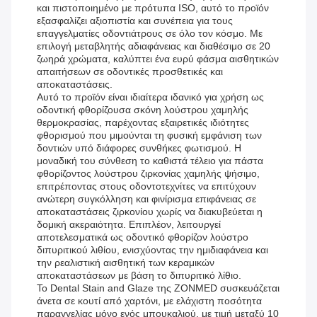
και πιστοποιημένο με πρότυπα ISO, αυτό το προϊόν
εξασφαλίζει αξιοπιστία και συνέπεια για τους
επαγγελματίες οδοντιάτρους σε όλο τον κόσμο. Με
επιλογή μεταβλητής αδιαφάνειας και διαθέσιμο σε 20
ζωηρά χρώματα, καλύπτει ένα ευρύ φάσμα αισθητικών
απαιτήσεων σε οδοντικές προσθετικές και
αποκαταστάσεις.
Αυτό το προϊόν είναι ιδιαίτερα ιδανικό για χρήση ως
οδοντική φθορίζουσα σκόνη λούστρου χαμηλής
θερμοκρασίας, παρέχοντας εξαιρετικές ιδιότητες
φθορισμού που μιμούνται τη φυσική εμφάνιση των
δοντιών υπό διάφορες συνθήκες φωτισμού. Η
μοναδική του σύνθεση το καθιστά τέλειο για πάστα
φθορίζοντος λούστρου ζιρκονίας χαμηλής ψήσιμο,
επιτρέποντας στους οδοντοτεχνίτες να επιτύχουν
ανώτερη συγκόλληση και φινίρισμα επιφάνειας σε
αποκαταστάσεις ζιρκονίου χωρίς να διακυβεύεται η
δομική ακεραιότητα. Επιπλέον, λειτουργεί
αποτελεσματικά ως οδοντικό φθορίζον λούστρο
διπυριτικού λιθίου, ενισχύοντας την ημιδιαφάνεια και
την ρεαλιστική αισθητική των κεραμικών
αποκαταστάσεων με βάση το διπυριτικό λίθιο.
Το Dental Stain and Glaze της ZONMED συσκευάζεται
άνετα σε κουτί από χαρτόνι, με ελάχιστη ποσότητα
παραγγελίας μόνο ενός μπουκαλιού, με τιμή μεταξύ 10