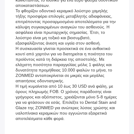
καθιστώντας το ιδανικό για ένα ευρύ φάσμα οδοντικών
αποκαταστάσεων.
Το φθορίζον οδοντικό κεραμικό λούστρο χαμηλής
τήξης προσφέρει επιλογές μεταβλητής αδιαφάνειας,
επιτρέποντας προσαρμοσμένα αποτελέσματα για την
κάλυψη συγκεκριμένων αναγκών του ασθενούς. Η
ασφάλεια είναι πρωταρχικής σημασίας. Έτσι, το
λούστρο είναι μη τοξικό και βιοσυμβατό,
εξασφαλίζοντας άνεση και υγεία στον ασθενή.
Η συσκευασία γίνεται προσεκτικά σε ένα ανθεκτικό
κουτί από χαρτόνι για να διατηρείται η ποιότητα του
προϊόντος κατά τη διάρκεια της αποστολής. Με
ελάχιστη ποσότητα παραγγελίας μόλις 1 φιάλης και
δυνατότητα προμήθειας 10.000 φιαλών το μήνα, το
ZONMED ανταποκρίνεται σε μικρές και μεγάλες
απαιτήσεις οδοντιατρικής.
Η τιμή κυμαίνεται από 10 έως 30 USD ανά φιάλη, με
όρους πληρωμής FOB. Ο χρόνος παράδοσης είναι
γρήγορος και αξιόπιστος, χρειάζονται μόνο 5-8 ημέρες
για να φτάσουν σε εσάς. Επιλέξτε το Dental Stain and
Glaze της ZONMED για ανώτερες λύσεις χρώσης και
υαλοπίνακα κεραμικών που εγγυώνται εξαιρετικά
αποτελέσματα κάθε φορά.