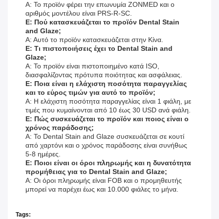
Α: Το προϊόν φέρει την επωνυμία ZONMED και ο
αριθμός μοντέλου είναι PRS-R-SC.
Ε: Πού κατασκευάζεται το προϊόν Dental Stain
and Glaze;
Α: Αυτό το προϊόν κατασκευάζεται στην Κίνα.
Ε: Τι πιστοποιήσεις έχει το Dental Stain and
Glaze;
Α: Το προϊόν είναι πιστοποιημένο κατά ISO,
διασφαλίζοντας πρότυπα ποιότητας και ασφάλειας.
Ε: Ποια είναι η ελάχιστη ποσότητα παραγγελίας
και το εύρος τιμών για αυτό το προϊόν;
Α: Η ελάχιστη ποσότητα παραγγελίας είναι 1 φιάλη, με
τιμές που κυμαίνονται από 10 έως 30 USD ανά φιάλη.
Ε: Πώς συσκευάζεται το προϊόν και ποιος είναι ο
χρόνος παράδοσης;
Α: Το Dental Stain and Glaze συσκευάζεται σε κουτί
από χαρτόνι και ο χρόνος παράδοσης είναι συνήθως
5-8 ημέρες.
Ε: Ποιοι είναι οι όροι πληρωμής και η δυνατότητα
προμήθειας για το Dental Stain and Glaze;
Α: Οι όροι πληρωμής είναι FOB και ο προμηθευτής
μπορεί να παρέχει έως και 10.000 φιάλες το μήνα.
Tags: