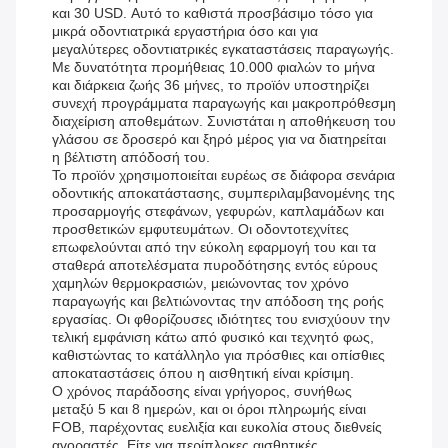
και 30 USD. Αυτό το καθιστά προσβάσιμο τόσο για
μικρά οδοντιατρικά εργαστήρια όσο και για
μεγαλύτερες οδοντιατρικές εγκαταστάσεις παραγωγής.
Με δυνατότητα προμήθειας 10.000 φιαλών το μήνα
και διάρκεια ζωής 36 μήνες, το προϊόν υποστηρίζει
συνεχή προγράμματα παραγωγής και μακροπρόθεσμη
διαχείριση αποθεμάτων. Συνιστάται η αποθήκευση του
γλάσου σε δροσερό και ξηρό μέρος για να διατηρείται
η βέλτιστη απόδοσή του.
Το προϊόν χρησιμοποιείται ευρέως σε διάφορα σενάρια
οδοντικής αποκατάστασης, συμπεριλαμβανομένης της
προσαρμογής στεφάνων, γεφυρών, καπλαμάδων και
προσθετικών εμφυτευμάτων. Οι οδοντοτεχνίτες
επωφελούνται από την εύκολη εφαρμογή του και τα
σταθερά αποτελέσματα πυροδότησης εντός εύρους
χαμηλών θερμοκρασιών, μειώνοντας τον χρόνο
παραγωγής και βελτιώνοντας την απόδοση της ροής
εργασίας. Οι φθορίζουσες ιδιότητες του ενισχύουν την
τελική εμφάνιση κάτω από φυσικό και τεχνητό φως,
καθιστώντας το κατάλληλο για πρόσθιες και οπίσθιες
αποκαταστάσεις όπου η αισθητική είναι κρίσιμη.
Ο χρόνος παράδοσης είναι γρήγορος, συνήθως
μεταξύ 5 και 8 ημερών, και οι όροι πληρωμής είναι
FOB, παρέχοντας ευελιξία και ευκολία στους διεθνείς
αγοραστές. Είτε για περίπλοκες αισθητικές