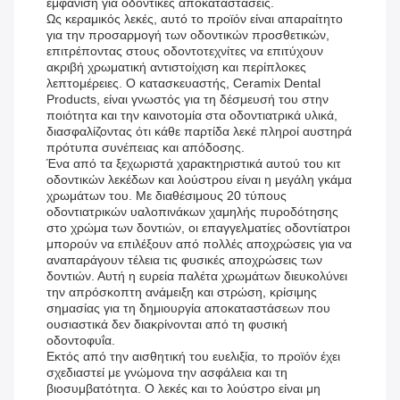
εμφάνιση για οδοντικές αποκαταστάσεις.
Ως κεραμικός λεκές, αυτό το προϊόν είναι απαραίτητο
για την προσαρμογή των οδοντικών προσθετικών,
επιτρέποντας στους οδοντοτεχνίτες να επιτύχουν
ακριβή χρωματική αντιστοίχιση και περίπλοκες
λεπτομέρειες. Ο κατασκευαστής, Ceramix Dental
Products, είναι γνωστός για τη δέσμευσή του στην
ποιότητα και την καινοτομία στα οδοντιατρικά υλικά,
διασφαλίζοντας ότι κάθε παρτίδα λεκέ πληροί αυστηρά
πρότυπα συνέπειας και απόδοσης.
Ένα από τα ξεχωριστά χαρακτηριστικά αυτού του κιτ
οδοντικών λεκέδων και λούστρου είναι η μεγάλη γκάμα
χρωμάτων του. Με διαθέσιμους 20 τύπους
οδοντιατρικών υαλοπινάκων χαμηλής πυροδότησης
στο χρώμα των δοντιών, οι επαγγελματίες οδοντίατροι
μπορούν να επιλέξουν από πολλές αποχρώσεις για να
αναπαράγουν τέλεια τις φυσικές αποχρώσεις των
δοντιών. Αυτή η ευρεία παλέτα χρωμάτων διευκολύνει
την απρόσκοπτη ανάμειξη και στρώση, κρίσιμης
σημασίας για τη δημιουργία αποκαταστάσεων που
ουσιαστικά δεν διακρίνονται από τη φυσική
οδοντοφυΐα.
Εκτός από την αισθητική του ευελιξία, το προϊόν έχει
σχεδιαστεί με γνώμονα την ασφάλεια και τη
βιοσυμβατότητα. Ο λεκές και το λούστρο είναι μη