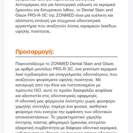
λεπτομέρειες είτε για λειτουργική υάλωση σε κεραμικά
ζιρκονίου και διπυριτικού λιθίου, το Dental Stain and
Glaze PRS-R-SC της ZONMED είναι μια ευέλικτη και
αξιόπιστη επιλογή για σύγχρονα οδοντιατρικά
εργαστήρια που αναζητούν λύσεις κεραμικών λεκέδων
υψηλής ποιότητας.
Προσαρμογή:
Παρουσιάζουμε το ZONMED Dental Stain and Glaze,
με αριθμό μοντέλου PRS-R-SC, ένα premium κεραμικό
λεκέ σχεδιασμένο για επαγγελματίες οδοντιάτρους που
αναζητούν φινιρίσματα υψηλής ποιότητας. Με
καταγωγή από την Κίνα και πιστοποιημένο με
πρότυπα ISO, αυτό το προϊόν διασφαλίζει ασφάλεια
και αξιοπιστία στις οδοντιατρικές εφαρμογές.
Η οδοντική μας φόρμουλα λούστρου χωρίς φώσφορο
χαμηλής σύντηξης παρέχει ένα φυσικό, αισθητικό
φινίρισμα που ενισχύει την εμφάνιση των οδοντικών
αποκαταστάσεων. Το χαρακτηριστικό χαμηλής
όπτησης πάστας φθορισμού ζιρκονίας επιτρέπει
εξαιρετική συμβατότητα με διάφορα οδοντικά κεραμικά,