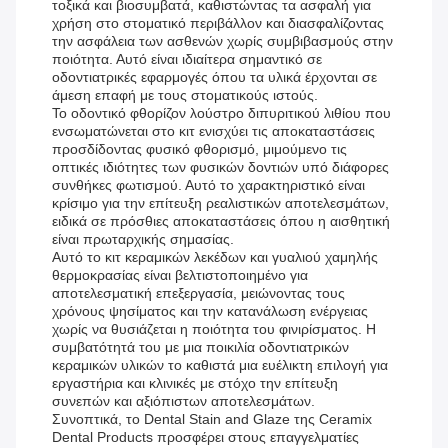
τοξικά και βιοσυμβατά, καθιστώντας τα ασφαλή για
χρήση στο στοματικό περιβάλλον και διασφαλίζοντας
την ασφάλεια των ασθενών χωρίς συμβιβασμούς στην
ποιότητα. Αυτό είναι ιδιαίτερα σημαντικό σε
οδοντιατρικές εφαρμογές όπου τα υλικά έρχονται σε
άμεση επαφή με τους στοματικούς ιστούς.
Το οδοντικό φθορίζον λούστρο διπυριτικού λιθίου που
ενσωματώνεται στο κιτ ενισχύει τις αποκαταστάσεις
προσδίδοντας φυσικό φθορισμό, μιμούμενο τις
οπτικές ιδιότητες των φυσικών δοντιών υπό διάφορες
συνθήκες φωτισμού. Αυτό το χαρακτηριστικό είναι
κρίσιμο για την επίτευξη ρεαλιστικών αποτελεσμάτων,
ειδικά σε πρόσθιες αποκαταστάσεις όπου η αισθητική
είναι πρωταρχικής σημασίας.
Αυτό το κιτ κεραμικών λεκέδων και γυαλιού χαμηλής
θερμοκρασίας είναι βελτιστοποιημένο για
αποτελεσματική επεξεργασία, μειώνοντας τους
χρόνους ψησίματος και την κατανάλωση ενέργειας
χωρίς να θυσιάζεται η ποιότητα του φινιρίσματος. Η
συμβατότητά του με μια ποικιλία οδοντιατρικών
κεραμικών υλικών το καθιστά μια ευέλικτη επιλογή για
εργαστήρια και κλινικές με στόχο την επίτευξη
συνεπών και αξιόπιστων αποτελεσμάτων.
Συνοπτικά, το Dental Stain and Glaze της Ceramix
Dental Products προσφέρει στους επαγγελματίες