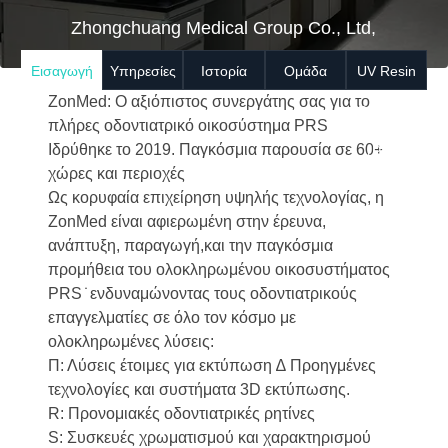
Zhongchuang Medical Group Co., Ltd,
Εισαγωγή
Υπηρεσίες
Ιστορία
Ομάδα
UV Resin
ZonMed: Ο αξιόπιστος συνεργάτης σας για το
Products
πλήρες οδοντιατρικό οικοσύστημα PRS
Ιδρύθηκε το 2019. Παγκόσμια παρουσία σε 60+
(PDF)
χώρες και περιοχές
Ως κορυφαία επιχείρηση υψηλής τεχνολογίας, η
ZonMed είναι αφιερωμένη στην έρευνα,
ανάπτυξη, παραγωγή,και την παγκόσμια
προμήθεια του ολοκληρωμένου οικοσυστήματος
PRS ̇ ενδυναμώνοντας τους οδοντιατρικούς
επαγγελματίες σε όλο τον κόσμο με
ολοκληρωμένες λύσεις:
Π: Λύσεις έτοιμες για εκτύπωση ∆ Προηγμένες
τεχνολογίες και συστήματα 3D εκτύπωσης.
R: Προνομιακές οδοντιατρικές ρητίνες
S: Συσκευές χρωματισμού και χαρακτηρισμού