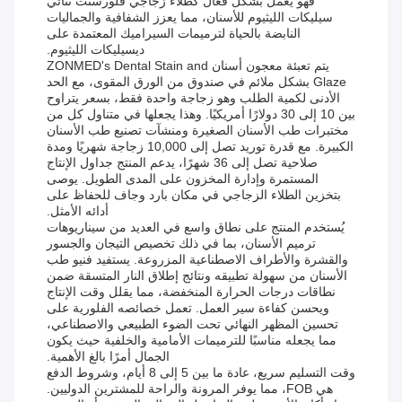
فهو يعمل بشكل فعال كطلاء زجاجي فلورسنت ثنائي
سيليكات الليثيوم للأسنان، مما يعزز الشفافية والجماليات
النابضة بالحياة لترميمات السيراميك المعتمدة على
ديسيليكات الليثيوم.
يتم تعبئة معجون أسنان ZONMED's Dental Stain and
Glaze بشكل ملائم في صندوق من الورق المقوى، مع الحد
الأدنى لكمية الطلب وهو زجاجة واحدة فقط، بسعر يتراوح
بين 10 إلى 30 دولارًا أمريكيًا. وهذا يجعلها في متناول كل من
مختبرات طب الأسنان الصغيرة ومنشآت تصنيع طب الأسنان
الكبيرة. مع قدرة توريد تصل إلى 10,000 زجاجة شهريًا ومدة
صلاحية تصل إلى 36 شهرًا، يدعم المنتج جداول الإنتاج
المستمرة وإدارة المخزون على المدى الطويل. يوصى
بتخزين الطلاء الزجاجي في مكان بارد وجاف للحفاظ على
أدائه الأمثل.
يُستخدم المنتج على نطاق واسع في العديد من سيناريوهات
ترميم الأسنان، بما في ذلك تخصيص التيجان والجسور
والقشرة والأطراف الاصطناعية المزروعة. يستفيد فنيو طب
الأسنان من سهولة تطبيقه ونتائج إطلاق النار المتسقة ضمن
نطاقات درجات الحرارة المنخفضة، مما يقلل وقت الإنتاج
ويحسن كفاءة سير العمل. تعمل خصائصه الفلورية على
تحسين المظهر النهائي تحت الضوء الطبيعي والاصطناعي،
مما يجعله مناسبًا للترميمات الأمامية والخلفية حيث يكون
الجمال أمرًا بالغ الأهمية.
وقت التسليم سريع، عادة ما بين 5 إلى 8 أيام، وشروط الدفع
هي FOB، مما يوفر المرونة والراحة للمشترين الدوليين.