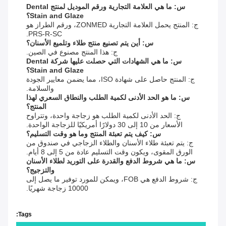
س: ما هي العلامة التجارية ورقم الموديل لمنتج Dental
Stain and Glaze؟
ج: المنتج يحمل العلامة التجارية ZONMED، ورقم الطراز هو
PRS-R-SC.
س: أين يتم تصنيع منتج طلاء وتلميع الأسنان؟
ج: هذا المنتج مصنوع في الصين.
س: ما هي الشهادات التي حصلت عليها شركة Dental
Stain and Glaze؟
ج: المنتج حاصل على شهادة ISO، مما يضمن معايير الجودة
والسلامة.
س: ما هو الحد الأدنى لكمية الطلب والنطاق السعري لهذا
المنتج؟
ج: الحد الأدنى لكمية الطلب هو زجاجة واحدة، وتتراوح
الأسعار من 10 إلى 30 دولارًا أمريكيًا للزجاجة الواحدة.
س: كيف يتم تعبئة المنتج وما هو وقت التسليم؟
ج: يتم تعبئة طلاء الأسنان والطلاء الزجاجي في صندوق من
الورق المقوى، ويكون وقت التسليم عادة من 5 إلى 8 أيام.
س: ما هي شروط الدفع والقدرة على التوريد لطلاء الأسنان
والتزجيج؟
ج: شروط الدفع هي FOB، ويمكن للمورد توفير ما يصل إلى
10000 زجاجة شهريًا.
Tags: