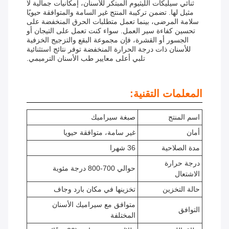
ثنائي سيليكات الليثيوم المبتكر للأسنان، إمكانيات جمالية لا
مثيل لها. تضمن تركيبة المنتج غير السامة والمتوافقة حيويًا
سلامة المرضى، بينما تعمل متطلبات الحرق المنخفضة على
تحسين كفاءة سير العمل. سواء كنت تعمل على التيجان أو
الجسور أو القشرة، فإن مجموعة البقع والتزجيج الخزفية
للأسنان ذات درجة الحرارة المنخفضة توفر نتائج استثنائية
تلبي أعلى معايير طب الأسنان الترميمي.
المعلمات التقنية:
اسم المنتج
صبغة سيراميك
أمان
غير سامة، متوافقة حيويا
مدة الصلاحية
36 شهرا
درجة حرارة
حوالي 700-800 درجة مئوية
الاشتعال
حالة التخزين
تخزينها في مكان بارد وجاف
متوافق مع سيراميك الأسنان
التوافق
المختلفة