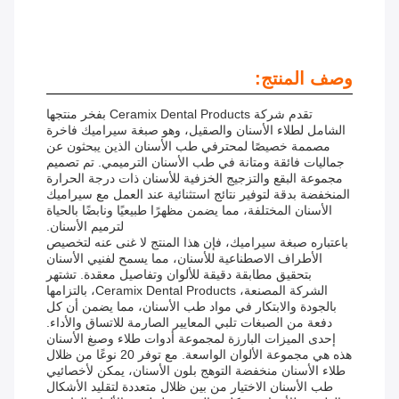
وصف المنتج:
تقدم شركة Ceramix Dental Products بفخر منتجها
الشامل لطلاء الأسنان والصقيل، وهو صبغة سيراميك فاخرة
مصممة خصيصًا لمحترفي طب الأسنان الذين يبحثون عن
جماليات فائقة ومتانة في طب الأسنان الترميمي. تم تصميم
مجموعة البقع والتزجيج الخزفية للأسنان ذات درجة الحرارة
المنخفضة بدقة لتوفير نتائج استثنائية عند العمل مع سيراميك
الأسنان المختلفة، مما يضمن مظهرًا طبيعيًا ونابضًا بالحياة
لترميم الأسنان.
باعتباره صبغة سيراميك، فإن هذا المنتج لا غنى عنه لتخصيص
الأطراف الاصطناعية للأسنان، مما يسمح لفنيي الأسنان
بتحقيق مطابقة دقيقة للألوان وتفاصيل معقدة. تشتهر
الشركة المصنعة، Ceramix Dental Products، بالتزامها
بالجودة والابتكار في مواد طب الأسنان، مما يضمن أن كل
دفعة من الصبغات تلبي المعايير الصارمة للاتساق والأداء.
إحدى الميزات البارزة لمجموعة أدوات طلاء وصبغ الأسنان
هذه هي مجموعة الألوان الواسعة. مع توفر 20 نوعًا من ظلال
طلاء الأسنان منخفضة التوهج بلون الأسنان، يمكن لأخصائيي
طب الأسنان الاختيار من بين ظلال متعددة لتقليد الأشكال