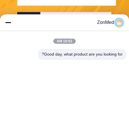
ارسل
ZonMed
10:02 AM
Good day, what product are you looking for?
Zhongchuang Medical Group Co., Ltd,
info@zonmedtech.com
00-86-15959299121
B10 RM 2703 NEW TREND
CENTRE704PRINCE EDWA
RD ROAD شرق سانبو كونغ K
L HK