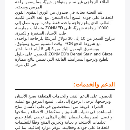
الطلاء الزجاجي غير سام ومتوافق حيويًا، مما يضمن راحة
المريض وصحته.
تتم التعبئة بعناية في صندوق من الورق المقوى القوي
للحفاظ على جودة المنتج أثناء الشحن. مع الحد الأدنى لكمية
الطلب الذي يبلغ زجاجة واحدة فقط وقدرة توريد تصل إلى
10000 زجاجة شهريًا، تلبي ZONMED متطلبات ممارسة
طب الأسنان الصغيرة والكبيرة.
يتراوح السعر من 10 إلى 30 دولارًا أمريكيًا للزجاجة الواحدة،
مع شروط الدفع FOB. وقت التسليم سريع وموثوق،
ويستغرق الوصول إليك من 5 إلى 8 أيام فقط. اختر
ZONMED's Dental Stain and Glaze للحصول على حلول
تلطيخ وتزجيج السيراميك الفائقة التي تضمن نتائج ممتازة
في كل مرة.
الدعم والخدمات:
للحصول على الدعم الفني والخدمات المتعلقة بصبغ الأسنان
وتزجيجها، يرجى الرجوع إلى دليل المنتج المرفق مع عملية
الشراء. فريقنا من المتخصصين في طب الأسنان متاح
للمساعدة في تقنيات التطبيق واستكشاف الأخطاء وإصلاحها
وأفضل الممارسات لضمان النتائج المثلى. نوصي باتباع جميع
تعليمات الاستخدام بعناية وتخزين المنتج وفقًا للتعليمات
للحفاظ على جودته وفعاليته. تتوفر موارد إضافية، بما في