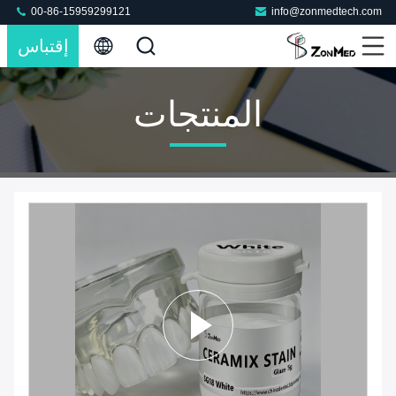
00-86-15959299121
info@zonmedtech.com
إقتباس
المنتجات