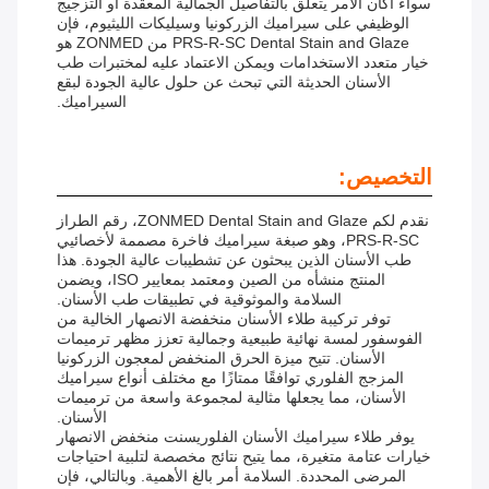
سواء أكان الأمر يتعلق بالتفاصيل الجمالية المعقدة أو التزجيج
الوظيفي على سيراميك الزركونيا وسيليكات الليثيوم، فإن
PRS-R-SC Dental Stain and Glaze من ZONMED هو
خيار متعدد الاستخدامات ويمكن الاعتماد عليه لمختبرات طب
الأسنان الحديثة التي تبحث عن حلول عالية الجودة لبقع
السيراميك.
التخصيص:
نقدم لكم ZONMED Dental Stain and Glaze، رقم الطراز
PRS-R-SC، وهو صبغة سيراميك فاخرة مصممة لأخصائيي
طب الأسنان الذين يبحثون عن تشطيبات عالية الجودة. هذا
المنتج منشأه من الصين ومعتمد بمعايير ISO، ويضمن
السلامة والموثوقية في تطبيقات طب الأسنان.
توفر تركيبة طلاء الأسنان منخفضة الانصهار الخالية من
الفوسفور لمسة نهائية طبيعية وجمالية تعزز مظهر ترميمات
الأسنان. تتيح ميزة الحرق المنخفض لمعجون الزركونيا
المزجج الفلوري توافقًا ممتازًا مع مختلف أنواع سيراميك
الأسنان، مما يجعلها مثالية لمجموعة واسعة من ترميمات
الأسنان.
يوفر طلاء سيراميك الأسنان الفلوريسنت منخفض الانصهار
خيارات عتامة متغيرة، مما يتيح نتائج مخصصة لتلبية احتياجات
المرضى المحددة. السلامة أمر بالغ الأهمية. وبالتالي، فإن