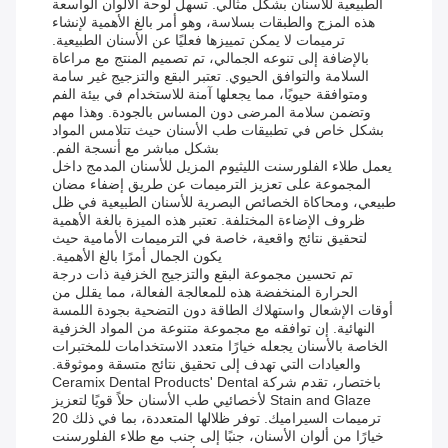
الطبيعية للأسنان بشكل مثالي. تسهل لوحة الألوان الواسعة
هذه المزج والطبقات بسلاسة، وهو أمر بالغ الأهمية لإنشاء
ترميمات لا يمكن تمييزها فعليًا عن الأسنان الطبيعية.
بالإضافة إلى تنوعه الجمالي، تم تصميم المنتج مع مراعاة
السلامة والتوافق الحيوي. تعتبر البقع والتزجيج غير سامة
ومتوافقة حيويًا، مما يجعلها آمنة للاستخدام في بيئة الفم
وتضمن سلامة المرضى دون المساس بالجودة. وهذا مهم
بشكل خاص في تطبيقات طب الأسنان حيث تتلامس المواد
بشكل مباشر مع أنسجة الفم.
يعمل طلاء الفلورسنت الليثيوم المزيل للأسنان المدمج داخل
المجموعة على تعزيز الترميمات عن طريق إضفاء مضان
طبيعي، ومحاكاة الخصائص البصرية للأسنان الطبيعية في ظل
ظروف الإضاءة المختلفة. تعتبر هذه الميزة بالغة الأهمية
لتحقيق نتائج واقعية، خاصة في الترميمات الأمامية حيث
يكون الجمال أمرًا بالغ الأهمية.
تم تحسين مجموعة البقع والتزجيج الخزفية ذات درجة
الحرارة المنخفضة هذه للمعالجة الفعالة، مما يقلل من
أوقات الإشعال واستهلاك الطاقة دون التضحية بجودة اللمسة
النهائية. إن توافقه مع مجموعة متنوعة من المواد الخزفية
الخاصة بالأسنان يجعله خيارًا متعدد الاستخدامات للمختبرات
والعيادات التي تهدف إلى تحقيق نتائج متسقة وموثوقة.
باختصار، تقدم شركة Ceramix Dental Products' Dental
Stain and Glaze لأخصائيي طب الأسنان حلاً قويًا لتعزيز
ترميمات السيراميك. توفر ظلالها المتعددة، بما في ذلك 20
خيارًا من ألوان الأسنان، جنبًا إلى جنب مع طلاء الفلورسنت