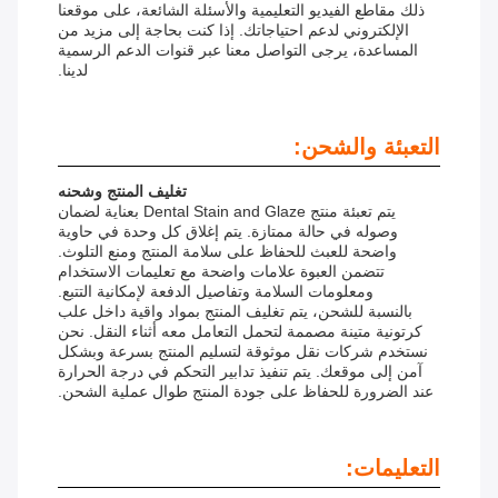
ذلك مقاطع الفيديو التعليمية والأسئلة الشائعة، على موقعنا
الإلكتروني لدعم احتياجاتك. إذا كنت بحاجة إلى مزيد من
المساعدة، يرجى التواصل معنا عبر قنوات الدعم الرسمية
لدينا.
التعبئة والشحن:
تغليف المنتج وشحنه
يتم تعبئة منتج Dental Stain and Glaze بعناية لضمان
وصوله في حالة ممتازة. يتم إغلاق كل وحدة في حاوية
واضحة للعبث للحفاظ على سلامة المنتج ومنع التلوث.
تتضمن العبوة علامات واضحة مع تعليمات الاستخدام
ومعلومات السلامة وتفاصيل الدفعة لإمكانية التتبع.
بالنسبة للشحن، يتم تغليف المنتج بمواد واقية داخل علب
كرتونية متينة مصممة لتحمل التعامل معه أثناء النقل. نحن
نستخدم شركات نقل موثوقة لتسليم المنتج بسرعة وبشكل
آمن إلى موقعك. يتم تنفيذ تدابير التحكم في درجة الحرارة
عند الضرورة للحفاظ على جودة المنتج طوال عملية الشحن.
التعليمات: