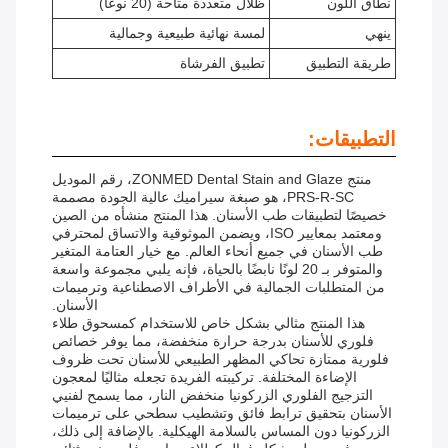
نطاق اللون
ظلال متعددة متاحة (20 نوعًا)
ينهي
لمسة نهائية طبيعية وجمالية
طريقة التطبيق
تطبيق الفرشاة
التطبيقات:
منتج ZONMED Dental Stain and Glaze، رقم الموديل
PRS-R-SC، هو صبغة سيراميك عالية الجودة مصممة
خصيصًا لتطبيقات طب الأسنان. هذا المنتج منشأه من الصين
ومعتمد بمعايير ISO، ويضمن الموثوقية والاتساق لمحترفي
طب الأسنان في جميع أنحاء العالم. مع خيار العتامة المتغير
والمتوفر بـ 20 لونًا نابضًا بالحياة، فإنه يلبي مجموعة واسعة
من المتطلبات الجمالية في الأطراف الاصطناعية وترميمات
الأسنان.
هذا المنتج مثالي بشكل خاص للاستخدام كمسحوق طلاء
فلوري للأسنان بدرجة حرارة منخفضة، مما يوفر خصائص
فلورية ممتازة تحاكي المظهر الطبيعي للأسنان تحت ظروف
الإضاءة المختلفة. تركيبته الفريدة تجعله مثاليًا لمعجون
التزجيج الفلوري الزركونيا منخفض النار، مما يسمح لفنيي
الأسنان بتحقيق ترابط فائق وتشطيب سطحي على ترميمات
الزركونيا دون المساس بالسلامة الهيكلية. بالإضافة إلى ذلك،