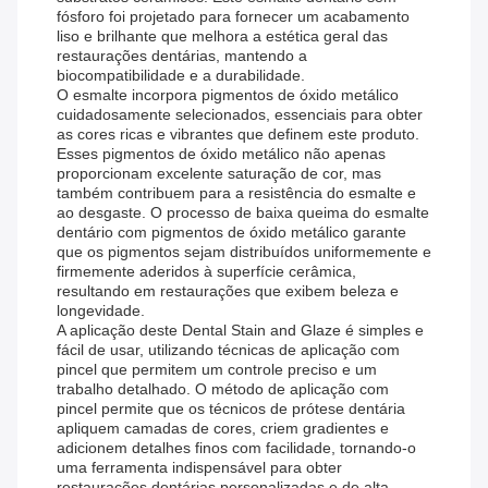
fósforo foi projetado para fornecer um acabamento
liso e brilhante que melhora a estética geral das
restaurações dentárias, mantendo a
biocompatibilidade e a durabilidade.
O esmalte incorpora pigmentos de óxido metálico
cuidadosamente selecionados, essenciais para obter
as cores ricas e vibrantes que definem este produto.
Esses pigmentos de óxido metálico não apenas
proporcionam excelente saturação de cor, mas
também contribuem para a resistência do esmalte e
ao desgaste. O processo de baixa queima do esmalte
dentário com pigmentos de óxido metálico garante
que os pigmentos sejam distribuídos uniformemente e
firmemente aderidos à superfície cerâmica,
resultando em restaurações que exibem beleza e
longevidade.
A aplicação deste Dental Stain and Glaze é simples e
fácil de usar, utilizando técnicas de aplicação com
pincel que permitem um controle preciso e um
trabalho detalhado. O método de aplicação com
pincel permite que os técnicos de prótese dentária
apliquem camadas de cores, criem gradientes e
adicionem detalhes finos com facilidade, tornando-o
uma ferramenta indispensável para obter
restaurações dentárias personalizadas e de alta