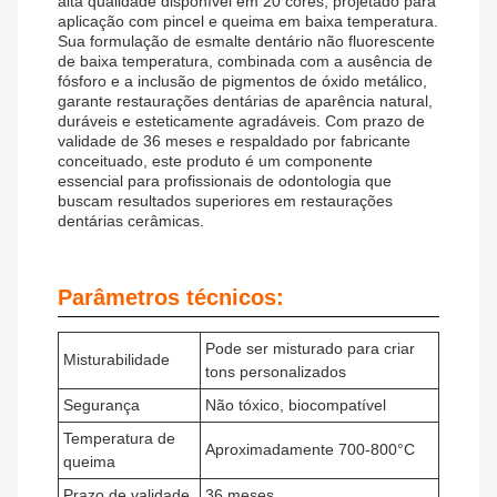
alta qualidade disponível em 20 cores, projetado para
aplicação com pincel e queima em baixa temperatura.
Sua formulação de esmalte dentário não fluorescente
de baixa temperatura, combinada com a ausência de
fósforo e a inclusão de pigmentos de óxido metálico,
garante restaurações dentárias de aparência natural,
duráveis ​​e esteticamente agradáveis. Com prazo de
validade de 36 meses e respaldado por fabricante
conceituado, este produto é um componente
essencial para profissionais de odontologia que
buscam resultados superiores em restaurações
dentárias cerâmicas.
Parâmetros técnicos:
Pode ser misturado para criar
Misturabilidade
tons personalizados
Segurança
Não tóxico, biocompatível
Temperatura de
Aproximadamente 700-800°C
queima
Prazo de validade
36 meses