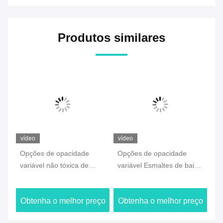
Produtos similares
vídeo
vídeo
ví
Opções de opacidade
Opções de opacidade
Ar
variável não tóxica de
variável Esmaltes de baixo
fr
e
mancha cerâmica e
fogo de zircônio não
ce
esmalte dentário
fluorescentes compatíveis
es
ço
Obtenha o melhor preço
Obtenha o melhor preço
O
projetadas para coloração
com várias cerâmicas
op
ie
protética dentária precisa
dentárias, garantindo
co