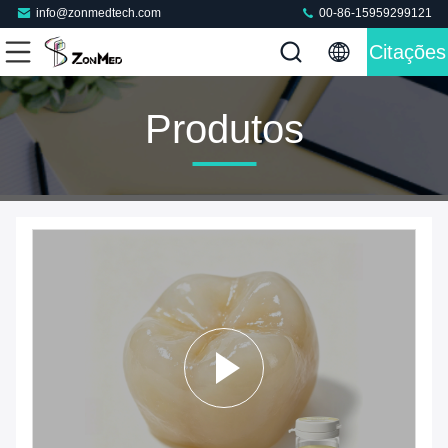
info@zonmedtech.com
00-86-15959299121
Citações
Produtos