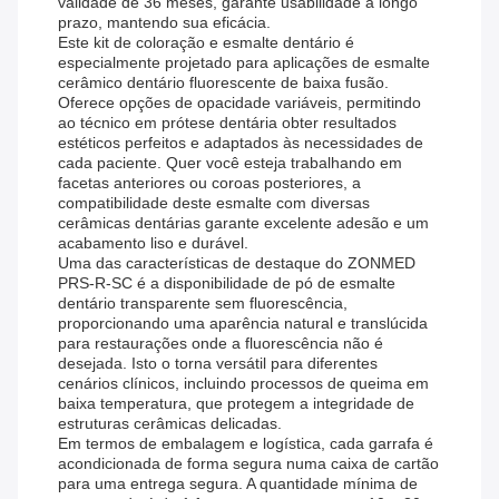
validade de 36 meses, garante usabilidade a longo
prazo, mantendo sua eficácia.
Este kit de coloração e esmalte dentário é
especialmente projetado para aplicações de esmalte
cerâmico dentário fluorescente de baixa fusão.
Oferece opções de opacidade variáveis, permitindo
ao técnico em prótese dentária obter resultados
estéticos perfeitos e adaptados às necessidades de
cada paciente. Quer você esteja trabalhando em
facetas anteriores ou coroas posteriores, a
compatibilidade deste esmalte com diversas
cerâmicas dentárias garante excelente adesão e um
acabamento liso e durável.
Uma das características de destaque do ZONMED
PRS-R-SC é a disponibilidade de pó de esmalte
dentário transparente sem fluorescência,
proporcionando uma aparência natural e translúcida
para restaurações onde a fluorescência não é
desejada. Isto o torna versátil para diferentes
cenários clínicos, incluindo processos de queima em
baixa temperatura, que protegem a integridade de
estruturas cerâmicas delicadas.
Em termos de embalagem e logística, cada garrafa é
acondicionada de forma segura numa caixa de cartão
para uma entrega segura. A quantidade mínima de