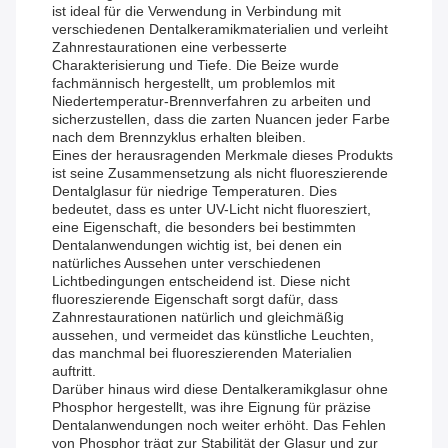
ist ideal für die Verwendung in Verbindung mit
verschiedenen Dentalkeramikmaterialien und verleiht
Zahnrestaurationen eine verbesserte
Charakterisierung und Tiefe. Die Beize wurde
fachmännisch hergestellt, um problemlos mit
Niedertemperatur-Brennverfahren zu arbeiten und
sicherzustellen, dass die zarten Nuancen jeder Farbe
nach dem Brennzyklus erhalten bleiben.
Eines der herausragenden Merkmale dieses Produkts
ist seine Zusammensetzung als nicht fluoreszierende
Dentalglasur für niedrige Temperaturen. Dies
bedeutet, dass es unter UV-Licht nicht fluoresziert,
eine Eigenschaft, die besonders bei bestimmten
Dentalanwendungen wichtig ist, bei denen ein
natürliches Aussehen unter verschiedenen
Lichtbedingungen entscheidend ist. Diese nicht
fluoreszierende Eigenschaft sorgt dafür, dass
Zahnrestaurationen natürlich und gleichmäßig
aussehen, und vermeidet das künstliche Leuchten,
das manchmal bei fluoreszierenden Materialien
auftritt.
Darüber hinaus wird diese Dentalkeramikglasur ohne
Phosphor hergestellt, was ihre Eignung für präzise
Dentalanwendungen noch weiter erhöht. Das Fehlen
von Phosphor trägt zur Stabilität der Glasur und zur