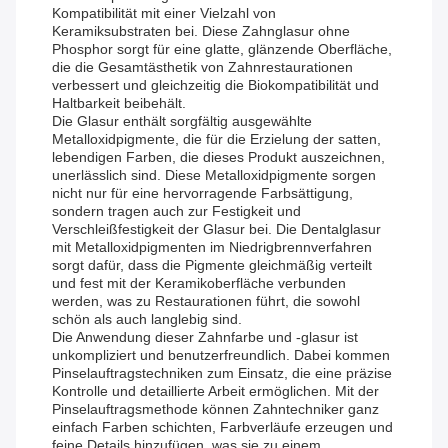
Kompatibilität mit einer Vielzahl von
Keramiksubstraten bei. Diese Zahnglasur ohne
Phosphor sorgt für eine glatte, glänzende Oberfläche,
die die Gesamtästhetik von Zahnrestaurationen
verbessert und gleichzeitig die Biokompatibilität und
Haltbarkeit beibehält.
Die Glasur enthält sorgfältig ausgewählte
Metalloxidpigmente, die für die Erzielung der satten,
lebendigen Farben, die dieses Produkt auszeichnen,
unerlässlich sind. Diese Metalloxidpigmente sorgen
nicht nur für eine hervorragende Farbsättigung,
sondern tragen auch zur Festigkeit und
Verschleißfestigkeit der Glasur bei. Die Dentalglasur
mit Metalloxidpigmenten im Niedrigbrennverfahren
sorgt dafür, dass die Pigmente gleichmäßig verteilt
und fest mit der Keramikoberfläche verbunden
werden, was zu Restaurationen führt, die sowohl
schön als auch langlebig sind.
Die Anwendung dieser Zahnfarbe und -glasur ist
unkompliziert und benutzerfreundlich. Dabei kommen
Pinselauftragstechniken zum Einsatz, die eine präzise
Kontrolle und detaillierte Arbeit ermöglichen. Mit der
Pinselauftragsmethode können Zahntechniker ganz
einfach Farben schichten, Farbverläufe erzeugen und
feine Details hinzufügen, was sie zu einem