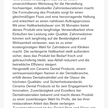
unverzichtbaren Werkzeug für die Herstellung
hochwertiger, individueller Zahnrestaurationen macht.
Die Formulierung des Produkts sorgt für einen
gleichmäßigen Fluss und eine hervorragende Haftung
und erleichtert so einen nahtlosen Auftragsprozess.
Mit einer Haltbarkeitsdauer von 36 Monaten bietet
dieses Produkt eine langfristige Verwendbarkeit ohne
Einbußen bei Leistung oder Qualität. Zahnmediziner
können sich langfristig auf die Beständigkeit und
Wirksamkeit verlassen, was es zu einer
kostengünstigen Wahl für Zahnlabore und Kliniken
macht. Die verlängerte Haltbarkeit stellt außerdem
sicher, dass das Produkt bei Bedarf frisch und
gebrauchsfertig bleibt, was Abfall reduziert und die
betriebliche Effizienz steigert.
Hergestellt von Ceramix Dental Products, einem
vertrauenswürdigen Namen in der Dentalbranche,
erfüllt dieses Dentalmalmittel und die Glasur die
höchsten Qualitäts- und Sicherheitsstandards.
Ceramix Dental Products ist für sein Engagement für
Innovation, Zuverlässigkeit und Exzellenz bei
Dentalmaterialien bekannt und macht dieses Produkt
zu einer zuverlässigen Wahl für Profis, die bei ihrer
restaurativen Arbeit das Beste verlangen.
Zusammenfassend ist das Dental Stain and Glaze von