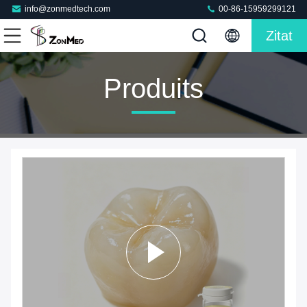
info@zonmedtech.com
00-86-15959299121
Zitat
Produits