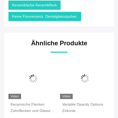
Keramikfarbe Keramikfleck
Keine Fluoreszenz. Dentalglasurpulver.
Ähnliche Produkte
Video
Video
Vi
Keramische Flecken
Variable Opacity Options
Au
Zahnflecken und Glasur
Zirkonie
kü
Nicht toxisch Variable
Niedrigbrennglasur nicht
Za