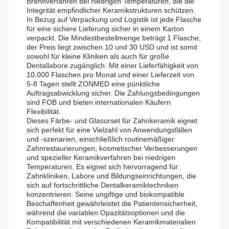
Brennverfahren bei niedrigen Temperaturen, die die
Integrität empfindlicher Keramikstrukturen schützen.
In Bezug auf Verpackung und Logistik ist jede Flasche
für eine sichere Lieferung sicher in einem Karton
verpackt. Die Mindestbestellmenge beträgt 1 Flasche,
der Preis liegt zwischen 10 und 30 USD und ist somit
sowohl für kleine Kliniken als auch für große
Dentallabore zugänglich. Mit einer Lieferfähigkeit von
10.000 Flaschen pro Monat und einer Lieferzeit von
5-8 Tagen stellt ZONMED eine pünktliche
Auftragsabwicklung sicher. Die Zahlungsbedingungen
sind FOB und bieten internationalen Käufern
Flexibilität.
Dieses Färbe- und Glasurset für Zahnkeramik eignet
sich perfekt für eine Vielzahl von Anwendungsfällen
und -szenarien, einschließlich routinemäßiger
Zahnrestaurierungen, kosmetischer Verbesserungen
und spezieller Keramikverfahren bei niedrigen
Temperaturen. Es eignet sich hervorragend für
Zahnkliniken, Labore und Bildungseinrichtungen, die
sich auf fortschrittliche Dentalkeramiktechniken
konzentrieren. Seine ungiftige und biokompatible
Beschaffenheit gewährleistet die Patientensicherheit,
während die variablen Opazitätsoptionen und die
Kompatibilität mit verschiedenen Keramikmaterialien