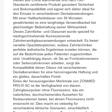
Dieses aus China stammende und nach ISO-
Standards zertifizierte Produkt garantiert Sicherheit
und Biokompatibilität und eignet sich daher ideal für
den Einsatz in verschiedenen Dentalanwendungen.
Mit einer Haltbarkeitsdauer von 36 Monaten
gewährleistet es eine langfristige Verwendbarkeit bei
gleichzeitiger Beibehaltung seiner Wirksamkeit.
Dieses Zahnfärbe- und Glasurset wurde speziell für
niedrigschmelzende fluoreszierende
Zahnkeramikglasuranwendungen entwickelt. Es bietet
variable Opazitätsoptionen, sodass Zahntechniker
perfekte ästhetische Ergebnisse erzielen können, die
auf die Bedürfnisse jedes Patienten zugeschnitten
sind. Unabhängig davon, ob Sie an Frontzahnveneers
oder Seitenzahnkronen arbeiten, sorgt die
Kompatibilität dieser Glasur mit verschiedenen
Dentalkeramiken für eine hervorragende Haftung und
ein glattes, dauerhaftes Finish.
Eines der herausragenden Merkmale von ZONMED
PRS-R-SC ist die Verfügbarkeit von klarem
Zahnglasurpulver ohne Fluoreszenz, das ein
natürliches, durchscheinendes Aussehen für
Restaurationen bietet, bei denen Fluoreszenz nicht
erwünscht ist. Dies macht es vielseitig für
verschiedene klinische Szenarien, einschließlich