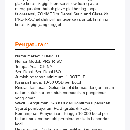
glaze keramik gigi fluoresensi low fusing atau
menggunakan bubuk glaze gigi bening tanpa
fluoresensi, ZONMED ′s Dental Stain and Glaze kit
PRS-R-SC adalah pilihan tepercaya untuk finishing
keramik gigi yang unggul.
Pengaturan:
Nama merek: ZONMED
Nomor Model: PRS-R-SC
Tempat Asal: CHINA
Sertifikasi: Sertifikasi ISO
Jumlah pesanan minimum: 1 BOTTLE
Kisaran harga: 10-30 USD per botol
Rincian kemasan: Setiap botol dikemas dengan aman
dalam kotak karton untuk memastikan pengiriman
yang aman.
Waktu Pengiriman: 5-8 hari dari konfirmasi pesanan.
Syarat pembayaran: FOB (gratis di kapal)
Kemampuan Penyediaan: Hingga 10.000 botol per
bulan untuk memenuhi permintaan skala besar dan
kecil.
Umur simpan: 36 bulan, memastikan kegunaan