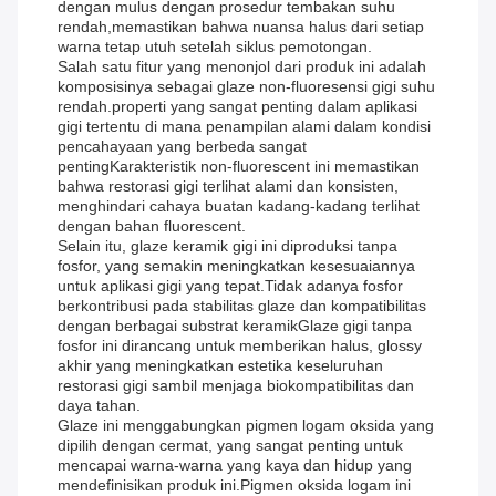
dengan mulus dengan prosedur tembakan suhu
rendah,memastikan bahwa nuansa halus dari setiap
warna tetap utuh setelah siklus pemotongan.
Salah satu fitur yang menonjol dari produk ini adalah
komposisinya sebagai glaze non-fluoresensi gigi suhu
rendah.properti yang sangat penting dalam aplikasi
gigi tertentu di mana penampilan alami dalam kondisi
pencahayaan yang berbeda sangat
pentingKarakteristik non-fluorescent ini memastikan
bahwa restorasi gigi terlihat alami dan konsisten,
menghindari cahaya buatan kadang-kadang terlihat
dengan bahan fluorescent.
Selain itu, glaze keramik gigi ini diproduksi tanpa
fosfor, yang semakin meningkatkan kesesuaiannya
untuk aplikasi gigi yang tepat.Tidak adanya fosfor
berkontribusi pada stabilitas glaze dan kompatibilitas
dengan berbagai substrat keramikGlaze gigi tanpa
fosfor ini dirancang untuk memberikan halus, glossy
akhir yang meningkatkan estetika keseluruhan
restorasi gigi sambil menjaga biokompatibilitas dan
daya tahan.
Glaze ini menggabungkan pigmen logam oksida yang
dipilih dengan cermat, yang sangat penting untuk
mencapai warna-warna yang kaya dan hidup yang
mendefinisikan produk ini.Pigmen oksida logam ini