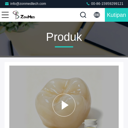
info@zonmedtech.com
00-86-15959299121
Kutipan
Produk