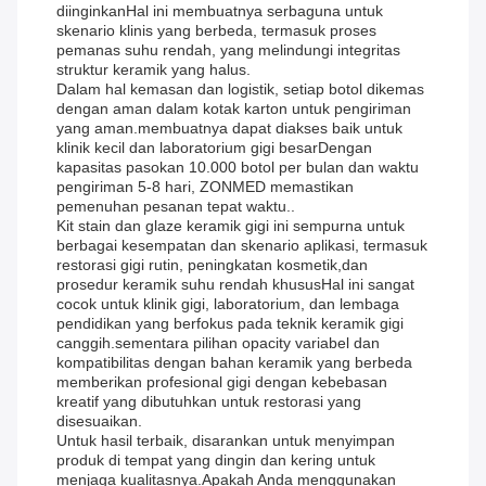
diinginkanHal ini membuatnya serbaguna untuk
skenario klinis yang berbeda, termasuk proses
pemanas suhu rendah, yang melindungi integritas
struktur keramik yang halus.
Dalam hal kemasan dan logistik, setiap botol dikemas
dengan aman dalam kotak karton untuk pengiriman
yang aman.membuatnya dapat diakses baik untuk
klinik kecil dan laboratorium gigi besarDengan
kapasitas pasokan 10.000 botol per bulan dan waktu
pengiriman 5-8 hari, ZONMED memastikan
pemenuhan pesanan tepat waktu..
Kit stain dan glaze keramik gigi ini sempurna untuk
berbagai kesempatan dan skenario aplikasi, termasuk
restorasi gigi rutin, peningkatan kosmetik,dan
prosedur keramik suhu rendah khususHal ini sangat
cocok untuk klinik gigi, laboratorium, dan lembaga
pendidikan yang berfokus pada teknik keramik gigi
canggih.sementara pilihan opacity variabel dan
kompatibilitas dengan bahan keramik yang berbeda
memberikan profesional gigi dengan kebebasan
kreatif yang dibutuhkan untuk restorasi yang
disesuaikan.
Untuk hasil terbaik, disarankan untuk menyimpan
produk di tempat yang dingin dan kering untuk
menjaga kualitasnya.Apakah Anda menggunakan