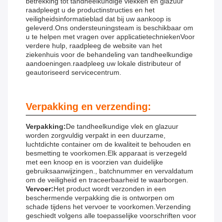
betrekking tot tandheelkundige vlekken en glazuur
raadpleegt u de productinstructies en het
veiligheidsinformatieblad dat bij uw aankoop is
geleverd.Ons ondersteuningsteam is beschikbaar om
u te helpen met vragen over applicatietechniekenVoor
verdere hulp, raadpleeg de website van het
ziekenhuis voor de behandeling van tandheelkundige
aandoeningen.raadpleeg uw lokale distributeur of
geautoriseerd servicecentrum.
Verpakking en verzending:
Verpakking:
De tandheelkundige vlek en glazuur
worden zorgvuldig verpakt in een duurzame,
luchtdichte container om de kwaliteit te behouden en
besmetting te voorkomen.Elk apparaat is verzegeld
met een knoop en is voorzien van duidelijke
gebruiksaanwijzingen., batchnummer en vervaldatum
om de veiligheid en traceerbaarheid te waarborgen.
Vervoer:
Het product wordt verzonden in een
beschermende verpakking die is ontworpen om
schade tijdens het vervoer te voorkomen.Verzending
geschiedt volgens alle toepasselijke voorschriften voor