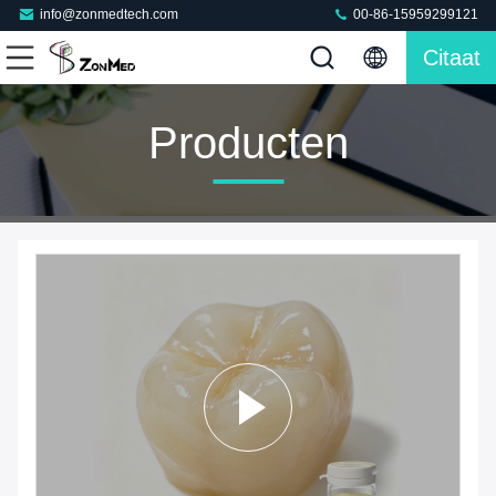
info@zonmedtech.com
00-86-15959299121
Citaat
Producten