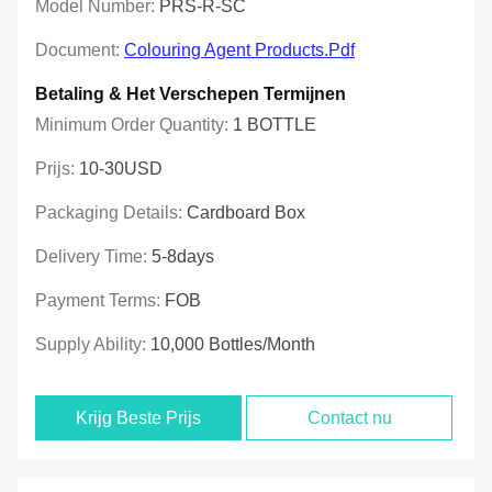
Model Number:
PRS-R-SC
Document:
Colouring Agent Products.pdf
Betaling & Het Verschepen Termijnen
Minimum Order Quantity:
1 BOTTLE
Prijs:
10-30USD
Packaging Details:
Cardboard Box
Delivery Time:
5-8days
Payment Terms:
FOB
Supply Ability:
10,000 Bottles/month
Krijg Beste Prijs
Contact nu