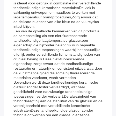
is ideaal voor gebruik in combinatie met verschillende
tandheelkundige keramische materialenDe vlek is
vakkundig ontworpen om naadloos te werken met
lage temperatuur brandprocedures,Zorg ervoor dat
de delicate nuances van elke kleur na de vuurcyclus
intact blijven.
Een van de opvallende kenmerken van dit product is
de samenstelling als een niet-fluorescerende
tandheelkundige laagtemperatuurglazuur.een
eigenschap die bijzonder belangrijk is in bepaalde
tandheelkundige toepassingen waarbij het natuurlijke
uiterlijk onder verschillende lichtomstandigheden van
cruciaal belang is.Deze niet-fluorescerende
eigenschap zorgt ervoor dat de tandheelkundige
restauratie er natuurlijk en consistent uitziet, waardoor
de kunstmatige gloed die soms bij fluorescerende
materialen voorkomt, wordt vermeden.
Bovendien wordt deze tandheelkundige keramische
glazuur zonder fosfor vervaardigd, wat haar
geschiktheid voor nauwkeurige tandheelkundige
toepassingen verder verbetert.De afwezigheid van
fosfor draagt bij aan de stabiliteit van de glazuur en de
verenigbaarheid met verschillende keramische
substratenDeze tandheelkundige glazuur zonder
fosfor is ontworpen om een gladde, glanzende