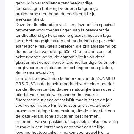
gebruik in verschillende tandheelkundige
toepassingen.het zorgt voor een langdurige
bruikbaarheid en behoudt tegelijkertijd zijn
werkzaamheid.
Deze tandheelkundige vlek- en glazuurkit is speciaal
ontworpen voor toepassingen van fluorescerende
tandheelkundige keramische glazuur met een lage
fusie.Het mogelijk maken dat tandartsen de perfecte
esthetische resultaten bereiken die zijn afgestemd op
de behoeften van elke patiënt.Of u nu aan voor- of
achterkronen werkt, de compatibiliteit van deze
glazuur met verschillende tandheelkundige keramiek
zorgt voor een uitstekende hechting en een gladde,
duurzame afwerking.
Een van de opvallende kenmerken van de ZONMED
PRS-R-SC is de beschikbaarheid van helder poeder
zonder fluorescentie, dat een natuurlijke,translucent
uiterlijk voor herstelwerkzaamheden waarbij
fluorescentie niet gewenst isDit maakt het veelzijdig
voor verschillende klinische scenario's, waaronder
processen bij lage temperatuur, die de integriteit van
delicate keramische structuren beschermen.
In termen van verpakking en logistiek is elke fles veilig
verpakt in een kartonnen doos voor een veilige
levering.het toegankelijk maken voor zowel kleine