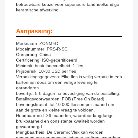
betrouwbare keuze voor superieure tandheelkundige
keramische afwerking.
Aanpassing:
Merknaam: ZONMED
Modelnummer: PRS-R-SC
Oorsprong: China
Certificering: ISO-gecertificeerd
Minimale bestelhoeveelheid: 1 fles
Prijsbereik: 10-30 USD per fles
Verpakkingsgegevens: Elke fles is veilig verpakt in een
kartonnen doos om een veilige levering te
garanderen.
Levertijd: 5-8 dagen na bevestiging van de bestelling.
Betalingsvoorwaarden: FOB (Free On Board)
Leveringskracht: tot 10.000 flessen per maand om
aan de grote en kleine vraag te voldoen.
Houdbaarheid: 36 maanden, waardoor langdurige
bruikbaarheid en consistente kwaliteit worden
gewaarborgd.
Mengbaarheid: De Ceramix Vlek kan worden
gemengd om aangepaste tinten te creëren, waardoor