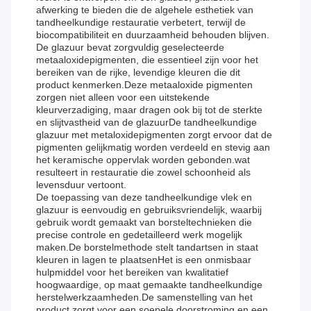
afwerking te bieden die de algehele esthetiek van
tandheelkundige restauratie verbetert, terwijl de
biocompatibiliteit en duurzaamheid behouden blijven.
De glazuur bevat zorgvuldig geselecteerde
metaaloxidepigmenten, die essentieel zijn voor het
bereiken van de rijke, levendige kleuren die dit
product kenmerken.Deze metaaloxide pigmenten
zorgen niet alleen voor een uitstekende
kleurverzadiging, maar dragen ook bij tot de sterkte
en slijtvastheid van de glazuurDe tandheelkundige
glazuur met metaloxidepigmenten zorgt ervoor dat de
pigmenten gelijkmatig worden verdeeld en stevig aan
het keramische oppervlak worden gebonden.wat
resulteert in restauratie die zowel schoonheid als
levensduur vertoont.
De toepassing van deze tandheelkundige vlek en
glazuur is eenvoudig en gebruiksvriendelijk, waarbij
gebruik wordt gemaakt van borsteltechnieken die
precise controle en gedetailleerd werk mogelijk
maken.De borstelmethode stelt tandartsen in staat
kleuren in lagen te plaatsenHet is een onmisbaar
hulpmiddel voor het bereiken van kwalitatief
hoogwaardige, op maat gemaakte tandheelkundige
herstelwerkzaamheden.De samenstelling van het
product zorgt voor een soepele doorstroming en een