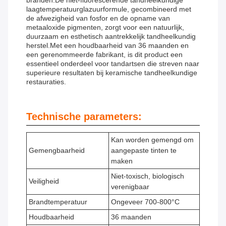
branden.De niet-fluorescerende tandheelkundige
laagtemperatuurglazuurformule, gecombineerd met
de afwezigheid van fosfor en de opname van
metaaloxide pigmenten, zorgt voor een natuurlijk,
duurzaam en esthetisch aantrekkelijk tandheelkundig
herstel.Met een houdbaarheid van 36 maanden en
een gerenommeerde fabrikant, is dit product een
essentieel onderdeel voor tandartsen die streven naar
superieure resultaten bij keramische tandheelkundige
restauraties.
Technische parameters:
Kan worden gemengd om
Gemengbaarheid
aangepaste tinten te
maken
Niet-toxisch, biologisch
Veiligheid
verenigbaar
Brandtemperatuur
Ongeveer 700-800°C
Houdbaarheid
36 maanden