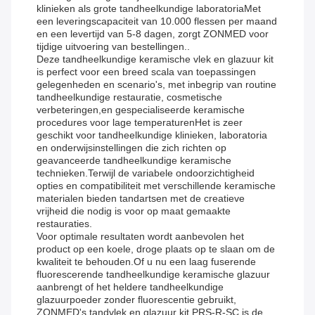
klinieken als grote tandheelkundige laboratoriaMet
een leveringscapaciteit van 10.000 flessen per maand
en een levertijd van 5-8 dagen, zorgt ZONMED voor
tijdige uitvoering van bestellingen..
Deze tandheelkundige keramische vlek en glazuur kit
is perfect voor een breed scala van toepassingen
gelegenheden en scenario's, met inbegrip van routine
tandheelkundige restauratie, cosmetische
verbeteringen,en gespecialiseerde keramische
procedures voor lage temperaturenHet is zeer
geschikt voor tandheelkundige klinieken, laboratoria
en onderwijsinstellingen die zich richten op
geavanceerde tandheelkundige keramische
technieken.Terwijl de variabele ondoorzichtigheid
opties en compatibiliteit met verschillende keramische
materialen bieden tandartsen met de creatieve
vrijheid die nodig is voor op maat gemaakte
restauraties.
Voor optimale resultaten wordt aanbevolen het
product op een koele, droge plaats op te slaan om de
kwaliteit te behouden.Of u nu een laag fuserende
fluorescerende tandheelkundige keramische glazuur
aanbrengt of het heldere tandheelkundige
glazuurpoeder zonder fluorescentie gebruikt,
ZONMED's tandvlek en glazuur kit PRS-R-SC is de