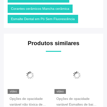
Corantes cerâmicos Mancha cerâmica
Esmalte Dental em Pó Sem Fluorescência
Produtos similares
vídeo
vídeo
ví
Opções de opacidade
Opções de opacidade
Ar
variável não tóxica de
variável Esmaltes de baixo
fr