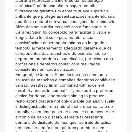
alterar a fluorescência inerente da restauração
cerâmicaO pó de esmalte transparente não
fluorescente garante um esmalte suave,superfície
brilhante que protege as restaurações mantendo sua
aparência natural sob várias condições de iluminação.
Além dos seus atributos estéticos e funcionais, o
Ceramix Stain foi concebido para facilitar o uso e a
longevidade.local seco para manter a sua
consistência e desempenho ótimos ao longo do
tempoO armazenamento adequado garante que os
componentes das manchas e do esmalte não se
degradem ou perdem a sua eficácia, permitindo aos
profissionais dentários contar com resultados
consistentes em cada utilização.
Em geral, o Ceramix Stain destaca-se como uma
solução de manchas e esmaltes dentários confiável e
versátil. aesthetic finish combined with excellent
mixability and wide compatibility makes it a preferred
choice for dental laboratories aiming to produce
restorations that are not only durable but also visually
indistinguishable from natural teeth. quer se trate de
trabalhar com uma pasta de esmalte fluorescente de
zircônio de baixo disparo, esmalte fluorescente
dentário de disilicato de lítio, quer se trate de aplicar
um esmalte dentário em pó transparente e sem