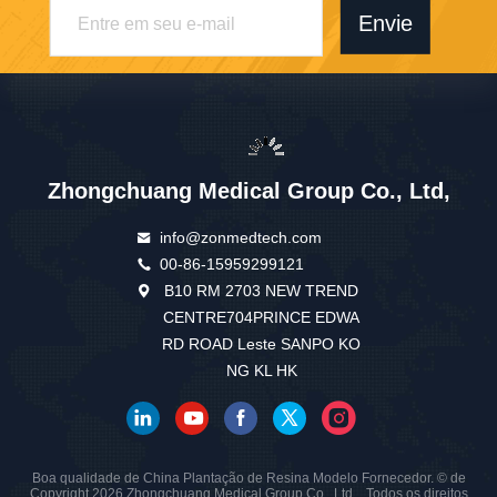
Envie
Zhongchuang Medical Group Co., Ltd,
info@zonmedtech.com
00-86-15959299121
B10 RM 2703 NEW TREND
CENTRE704PRINCE EDWA
RD ROAD Leste SANPO KO
NG KL HK
Boa qualidade de China Plantação de Resina Modelo Fornecedor. © de
Copyright 2026 Zhongchuang Medical Group Co., Ltd, . Todos os direitos