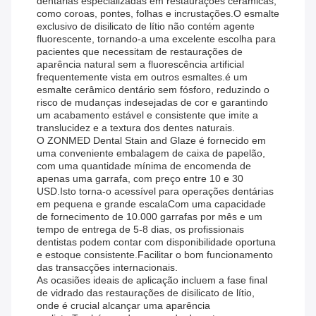
dentárias especializadas em restaurações cerâmicas,
como coroas, pontes, folhas e incrustações.O esmalte
exclusivo de disilicato de lítio não contém agente
fluorescente, tornando-a uma excelente escolha para
pacientes que necessitam de restaurações de
aparência natural sem a fluorescência artificial
frequentemente vista em outros esmaltes.é um
esmalte cerâmico dentário sem fósforo, reduzindo o
risco de mudanças indesejadas de cor e garantindo
um acabamento estável e consistente que imite a
translucidez e a textura dos dentes naturais.
O ZONMED Dental Stain and Glaze é fornecido em
uma conveniente embalagem de caixa de papelão,
com uma quantidade mínima de encomenda de
apenas uma garrafa, com preço entre 10 e 30
USD.Isto torna-o acessível para operações dentárias
em pequena e grande escalaCom uma capacidade
de fornecimento de 10.000 garrafas por mês e um
tempo de entrega de 5-8 dias, os profissionais
dentistas podem contar com disponibilidade oportuna
e estoque consistente.Facilitar o bom funcionamento
das transacções internacionais.
As ocasiões ideais de aplicação incluem a fase final
de vidrado das restaurações de disilicato de lítio,
onde é crucial alcançar uma aparência