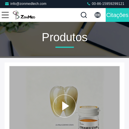
info@zonmedtech.com
00-86-15959299121
Citações
Produtos