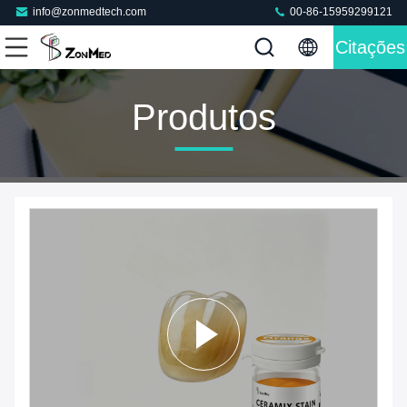
info@zonmedtech.com
00-86-15959299121
Citações
Produtos