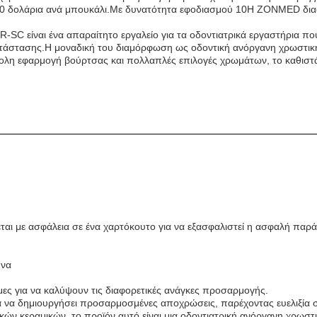
ς 30 δολάρια ανά μπουκάλι.Με δυνατότητα εφοδιασμού 10Η ZONMED διασ
-SC είναι ένα απαραίτητο εργαλείο για τα οδοντιατρικά εργαστήρια
ατάστασης.Η μοναδική του διαμόρφωση ως οδοντική ανόργανη χρωστική γ
η εφαρμογή βούρτσας και πολλαπλές επιλογές χρωμάτων, το καθιστά ιδ
αι με ασφάλεια σε ένα χαρτόκουτο για να εξασφαλιστεί η ασφαλή παρ
ήνα
μες για να καλύψουν τις διαφορετικές ανάγκες προσαρμογής.
για να δημιουργήσει προσαρμοσμένες αποχρώσεις, παρέχοντας ευελιξία 
ών κεραμικών, το προϊόν αυτό είναι μια οδοντιατρική ανόργανη χρωστικ