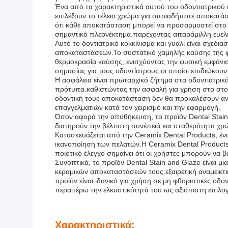
Ένα από τα χαρακτηριστικά αυτού του οδοντιατρικού 
επιλέξουν το τέλειο χρώμα για οποιαδήποτε αποκατάσ
ότι κάθε αποκατάσταση μπορεί να προσαρμοστεί στο
σημαντικό πλεονέκτημα.παρέχοντας απαράμιλλη ευελιξί
Αυτό το δοντιατρικό κοκκίνισμα και γυαλί είναι σχε
αποκαταστάσεων.Το συστατικό χαμηλής καύσης της φθο
θερμοκρασία καύσης, ενισχύοντας την φυσική εμφάνισ
σημασίας για τους οδοντίατρους οι οποίοι επιδιώκου
Η ασφάλεια είναι πρωταρχικό ζήτημα στα οδοντιατρικά 
πρότυπα.καθιστώντας την ασφαλή για χρήση στο στομα
οδοντική τους αποκατάσταση δεν θα προκαλέσουν ανε
επαγγελματιών κατά τον χειρισμό και την εφαρμογή.
Όσον αφορά την αποθήκευση, το προϊόν Dental Stain a
διατηρούν την βέλτιστη συνέπειά και σταθερότητα χρ
Κατασκευάζεται από την Ceramix Dental Products, ένα
ικανοποίηση των πελατών.Η Ceramix Dental Products 
ποιοτικό έλεγχο σημαίνει ότι οι χρήστες μπορούν να 
Συνοπτικά, το προϊόν Dental Stain and Glaze είναι 
κεραμικών αποκαταστάσεών τους.εξαιρετική αναμεικτικ
προϊόν είναι ιδανικό για χρήση σε μη φθοριστικές ο
περαιτέρω την ελκυστικότητά του ως αξιόπιστη επιλογή
Χαρακτηριστικά: