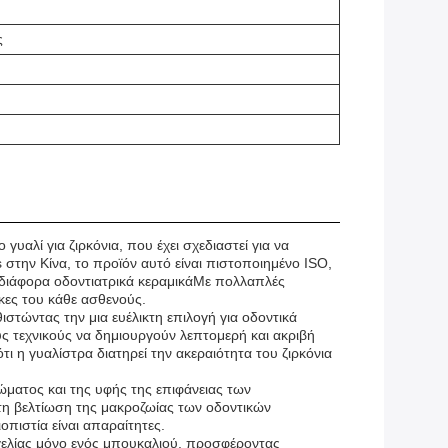
ς
αλί για ζιρκόνια, που έχει σχεδιαστεί για να
στην Κίνα, το προϊόν αυτό είναι πιστοποιημένο ISO,
διάφορα οδοντιατρικά κεραμικάΜε πολλαπλές
κες του κάθε ασθενούς.
στώντας την μια ευέλικτη επιλογή για οδοντικά
υς τεχνικούς να δημιουργούν λεπτομερή και ακριβή
ι η γυαλίστρα διατηρεί την ακεραιότητα του ζιρκόνια
ματος και της υφής της επιφάνειας των
τη βελτίωση της μακροζωίας των οδοντικών
οπιστία είναι απαραίτητες.
γγελίας μόνο ενός μπουκαλιού, προσφέροντας