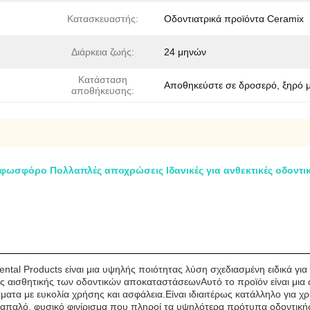
Κατασκευαστής:
Οδοντιατρικά προϊόντα Ceramix
Διάρκεια ζωής:
24 μηνών
Κατάσταση
Αποθηκεύστε σε δροσερό, ξηρό 
αποθήκευσης:
 φωσφόρο Πολλαπλές αποχρώσεις Ιδανικές για ανθεκτικές οδοντ
ntal Products είναι μια υψηλής ποιότητας λύση σχεδιασμένη ειδικά γι
ης αισθητικής των οδοντικών αποκαταστάσεωνΑυτό το προϊόν είναι μια
σματα με ευκολία χρήσης και ασφάλεια.Είναι ιδιαιτέρως κατάλληλο για 
 απαλό, φυσικό φινίρισμα που πληροί τα υψηλότερα πρότυπα οδοντικής