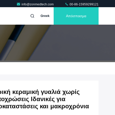
info@zonmedtech.com
00-86-15959299121
Απόσπασμα
Greek
ική κεραμική γυαλιά χωρίς
χρώσεις Ιδανικές για
ποκαταστάσεις και μακροχρόνια