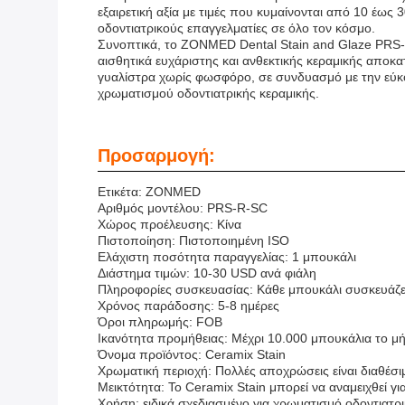
εξαιρετική αξία με τιμές που κυμαίνονται από 10 έω
οδοντιατρικούς επαγγελματίες σε όλο τον κόσμο.
Συνοπτικά, το ZONMED Dental Stain and Glaze PRS-R
αισθητικά ευχάριστης και ανθεκτικής κεραμικής αποκ
γυαλίστρα χωρίς φωσφόρο, σε συνδυασμό με την εύκολ
χρωματισμού οδοντιατρικής κεραμικής.
Προσαρμογή:
Ετικέτα: ZONMED
Αριθμός μοντέλου: PRS-R-SC
Χώρος προέλευσης: Κίνα
Πιστοποίηση: Πιστοποιημένη ISO
Ελάχιστη ποσότητα παραγγελίας: 1 μπουκάλι
Διάστημα τιμών: 10-30 USD ανά φιάλη
Πληροφορίες συσκευασίας: Κάθε μπουκάλι συσκευάζετ
Χρόνος παράδοσης: 5-8 ημέρες
Όροι πληρωμής: FOB
Ικανότητα προμήθειας: Μέχρι 10.000 μπουκάλια το μ
Όνομα προϊόντος: Ceramix Stain
Χρωματική περιοχή: Πολλές αποχρώσεις είναι διαθέσι
Μεικτότητα: Το Ceramix Stain μπορεί να αναμειχθεί 
Χρήση: ειδικά σχεδιασμένο για χρωματισμό οδοντιατρικ