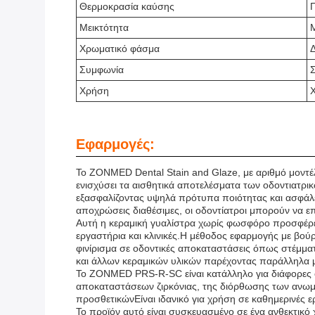
Θερμοκρασία καύσης
Μεικτότητα
Μ
Χρωματικό φάσμα
Συμφωνία
Σ
Χρήση
Χ
Εφαρμογές:
Το ZONMED Dental Stain and Glaze, με αριθμό μοντέλο
ενισχύσει τα αισθητικά αποτελέσματα των οδοντιατρι
εξασφαλίζοντας υψηλά πρότυπα ποιότητας και ασφάλ
αποχρώσεις διαθέσιμες, οι οδοντίατροι μπορούν να ε
Αυτή η κεραμική γυαλίστρα χωρίς φωσφόρο προσφέρει 
εργαστήρια και κλινικές.Η μέθοδος εφαρμογής με βού
φινίρισμα σε οδοντικές αποκαταστάσεις όπως στέμματα
και άλλων κεραμικών υλικών παρέχοντας παράλληλα μια
Το ZONMED PRS-R-SC είναι κατάλληλο για διάφορες ο
αποκαταστάσεων ζιρκόνιας, της διόρθωσης των ανωμα
προσθετικώνΕίναι ιδανικό για χρήση σε καθημερινές ερ
Το προϊόν αυτό είναι συσκευασμένο σε ένα ανθεκτικό