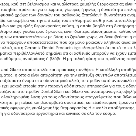
κεραμικού σετ βελονισμού και γυαλίστρας χαμηλής θερμοκρασίας είναι η
τασηΕίτε πρόκειται για στέμματα, γέφυρες ή φινέρ, η δυνατότητα επιλ
 φυσικό χρώμα των δοντιών του ασθενούς.ΕπιπλέονΗ δυνατότητα ανάμε
α και ακρίβεια για την επίτευξη του επιθυμητού αισθητικού αποτελέσμ
διασμένο για χαμηλής θερμοκρασίας καύση, η οποία βοηθά στη διατήρηση
ριστικής γυαλίστρας ζιρκόνιας είναι ιδιαίτερα αξιοσημείωτο, καθώς 
η των αποκαταστάσεων με βάση το ζιρκόνιο χωρίς να διακυβεύεται η αν
ν να παράγουν αποκαταστάσεις που όχι μόνο μοιάζουν αληθινές αλλά δι
υλικά, και η Ceramix Dental Products έχει εξασφαλίσει ότι αυτό το κι
τικό περιβάλλονΑυτό σημαίνει ότι οι ασθενείς μπορούν να έχουν εμπι
πιθύμητες αντιδράσεις ή βλάβη.Η μη τοξική φύση του προϊόντος παρέχ
nd Glaze απαιτεί απλές και πρακτικές συνθήκες.Η κατάλληλη αποθήκευσ
ώματος, η οποία είναι απαραίτητη για την επίτευξη συνεπών αποτελεσ
 αξιόπιστο όνομα στα οδοντιατρικά υλικά, το προϊόν αυτό αντανακλά τη 
έχει μακρά ιστορία στην παροχή αξιόπιστων υπηρεσιών για τους οδοντ
βασίζονται στο προϊόν Dental Stain και Glaze για αναπαραγωγικά,υψηλ
μια ολοκληρωμένη λύση για τους οδοντίατρους επαγγελματίες που θέλου
ότητα, μη τοξικά και βιοσυμβατά συστατικά, και εξειδικευμένη ζιρκόνι
δοντικές εφαρμογές γυαλί χαμηλής θερμοκρασίας.Η ευκολία αποθήκευσης
 για οδοντιατρικά εργαστήρια και κλινικές σε όλο τον κόσμο.