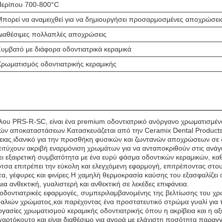
Περίπου 700-800°C
πορεί να αναμειχθεί για να δημιουργήσει προσαρμοσμένες αποχρώσει
Διαθέσιμες πολλαπλές αποχρώσεις
υμβατό με διάφορα οδοντιατρικά κεραμικά
ρωματισμός οδοντιατρικής κεραμικής
υ PRS-R-SC, είναι ένα premium οδοντιατρικό ανόργανο χρωματισμένο γυ
κών αποκαταστάσεων.Κατασκευάζεται από την Ceramix Dental Products 
ειας.ιδανικό για την προσθήκη φυσικών και ζωντανών αποχρώσεων σε 
πιτύχουν ακριβή εναρμόνιση χρωμάτων για να ανταποκριθούν στις ανάγ
εξαιρετική συμβατότητα με ένα ευρύ φάσμα οδοντικών κεραμικών, καθι
ρτσα επιτρέπει την εύκολη και ελεγχόμενη εφαρμογή, επιτρέποντας στο
, γέφυρες και φινίρες.Η χαμηλή θερμοκρασία καύσης του εξασφαλίζει ότ
 ανθεκτική, γυαλιστερή και ανθεκτική σε λεκέδες επιφάνεια.
δοντιατρικές εφαρμογές, συμπεριλαμβανομένης της βελτίωσης του χρώ
λιών χρώματος,και παρέχοντας ένα προστατευτικό στρώμα γυαλί για 
γασίες χρωματισμού κεραμικής οδοντιατρικής όπου η ακρίβεια και η αξι
 χαρτόκουτο και είναι διαθέσιμο για αγορά με ελάχιστη ποσότητα παρα