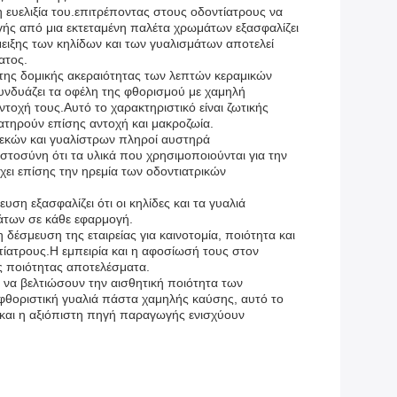
 ευελιξία του.επιτρέποντας στους οδοντίατρους να
ογής από μια εκτεταμένη παλέτα χρωμάτων εξασφαλίζει
ιξης των κηλίδων και των γυαλισμάτων αποτελεί
ατος.
 της δομικής ακεραιότητας των λεπτών κεραμικών
συνδυάζει τα οφέλη της φθορισμού με χαμηλή
τοχή τους.Αυτό το χαρακτηριστικό είναι ζωτικής
ατηρούν επίσης αντοχή και μακροζωία.
τ λεκών και γυαλίστρων πληροί αυστηρά
στοσύνη ότι τα υλικά που χρησιμοποιούνται για την
ει επίσης την ηρεμία των οδοντιατρικών
η εξασφαλίζει ότι οι κηλίδες και τα γυαλιά
μάτων σε κάθε εφαρμογή.
δέσμευση της εταιρείας για καινοτομία, ποιότητα και
ίατρους.Η εμπειρία και η αφοσίωσή τους στον
ής ποιότητας αποτελέσματα.
ν να βελτιώσουν την αισθητική ποιότητα των
α φθοριστική γυαλιά πάστα χαμηλής καύσης, αυτό το
 και η αξιόπιστη πηγή παραγωγής ενισχύουν