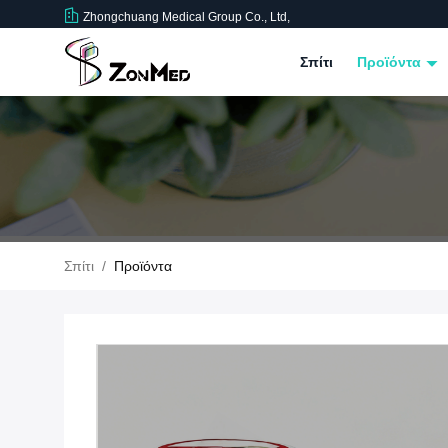
Zhongchuang Medical Group Co., Ltd,
Σπίτι
Προϊόντα
Σπίτι
/
Προϊόντα