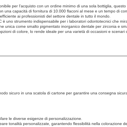
nibile per l'acquisto con un ordine minimo di una sola bottiglia, questo
n una capacità di fornitura di 10.000 flaconi al mese e un tempo di co
ciente ai professionisti del settore dentale in tutto il mondo.
uno strumento indispensabile per i laboratori odontotecnici che mirano
one unica come smalto pigmentato inorganico dentale per zirconia e sm
pzioni di colore, lo rende ideale per una varietà di occasioni e scenari
n modo sicuro in una scatola di cartone per garantire una consegna sicur
sfare le diverse esigenze di personalizzazione.
are tonalità personalizzate, garantendo flessibilità nella colorazione d