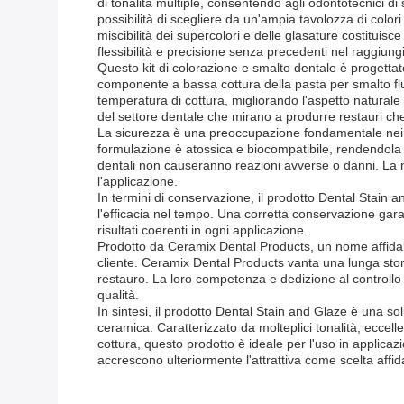
di tonalità multiple, consentendo agli odontotecnici di
possibilità di scegliere da un'ampia tavolozza di color
miscibilità dei supercolori e delle glasature costituisc
flessibilità e precisione senza precedenti nel raggiung
Questo kit di colorazione e smalto dentale è progettato 
componente a bassa cottura della pasta per smalto fl
temperatura di cottura, migliorando l'aspetto naturale
del settore dentale che mirano a produrre restauri c
La sicurezza è una preoccupazione fondamentale nei ma
formulazione è atossica e biocompatibile, rendendola sic
dentali non causeranno reazioni avverse o danni. La na
l'applicazione.
In termini di conservazione, il prodotto Dental Stain 
l'efficacia nel tempo. Una corretta conservazione garan
risultati coerenti in ogni applicazione.
Prodotto da Ceramix Dental Products, un nome affidabile
cliente. Ceramix Dental Products vanta una lunga storia 
restauro. La loro competenza e dedizione al controllo q
qualità.
In sintesi, il prodotto Dental Stain and Glaze è una sol
ceramica. Caratterizzato da molteplici tonalità, eccelle
cottura, questo prodotto è ideale per l'uso in applicaz
accrescono ulteriormente l'attrattiva come scelta affidab