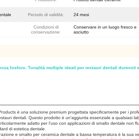
entale
Periodo di validità:
24 mesi
Condizioni di
Conservare in un luogo fresco e
conservazione:
asciutto
 fosforo. Tonalità multiple ideali per restauri dentali durevoli e 
Products è una soluzione premium progettata specificamente per i profes
i restauri dentali. Questo prodotto è un'aggiunta essenziale a qualsiasi la
È particolarmente adatto per l'uso con applicazioni di smalto dentale no
ndard di estetica dentale.
colorazione e smalto per ceramica dentale a bassa temperatura è la sua ve