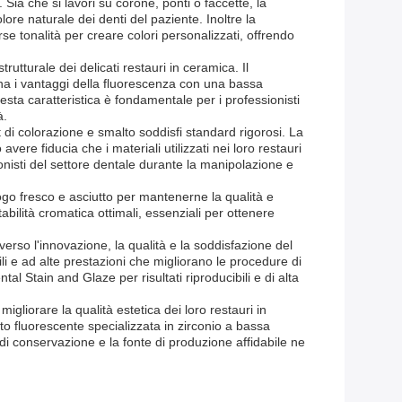
Sia che si lavori su corone, ponti o faccette, la
ore naturale dei denti del paziente. Inoltre la
rse tonalità per creare colori personalizzati, offrendo
utturale dei delicati restauri in ceramica. Il
na i vantaggi della fluorescenza con una bassa
sta caratteristica è fondamentale per i professionisti
à.
di colorazione e smalto soddisfi standard rigorosi. La
ere fiducia che i materiali utilizzati nei loro restauri
onisti del settore dentale durante la manipolazione e
uogo fresco e asciutto per mantenerne la qualità e
bilità cromatica ottimali, essenziali per ottenere
erso l'innovazione, la qualità e la soddisfazione del
ili e ad alte prestazioni che migliorano le procedure di
l Stain and Glaze per risultati riproducibili e di alta
gliorare la qualità estetica dei loro restauri in
lto fluorescente specializzata in zirconio a bassa
 di conservazione e la fonte di produzione affidabile ne