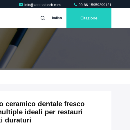
info@zonmedtech.com
00-86-15959299121
Citazione
Italian
o ceramico dentale fresco
ultiple ideali per restauri
ti duraturi