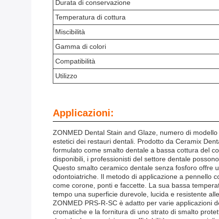
Durata di conservazione
Temperatura di cottura
Miscibilità
Gamma di colori
Compatibilità
Utilizzo
Applicazioni:
ZONMED Dental Stain and Glaze, numero di modello PRS-
estetici dei restauri dentali. Prodotto da Ceramix Den
formulato come smalto dentale a bassa cottura del colo
disponibili, i professionisti del settore dentale posso
Questo smalto ceramico dentale senza fosforo offre un
odontoiatriche. Il metodo di applicazione a pennello co
come corone, ponti e faccette. La sua bassa temperatura
tempo una superficie durevole, lucida e resistente all
ZONMED PRS-R-SC è adatto per varie applicazioni dentali
cromatiche e la fornitura di uno strato di smalto protett