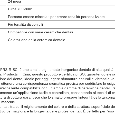
24 mesi
Circa 700-800°C
Possono essere miscelati per creare tonalità personalizzate
Più tonalità disponibili
Compatibile con varie ceramiche dentali
Colorazione della ceramica dentale
R-SC, è uno smalto pigmentato inorganico dentale di alta qualità per z
tal Products in Cina, questo prodotto è certificato ISO, garantendo eleva
re del dente, ideale per aggiungere sfumature naturali e vibranti a vari
no ottenere una corrispondenza cromatica precisa per soddisfare le esige
'eccellente compatibilità con un'ampia gamma di ceramiche dentali, ren
nsente un'applicazione facile e controllata, consentendo ai tecnici di cre
 di cottura garantisce che lo smalto preservi l'integrità della zirconia e
e macchie.
, tra cui il miglioramento del colore e della struttura superficiale dei
ivo per migliorare la longevità delle protesi dentali. È perfetto per l'uso