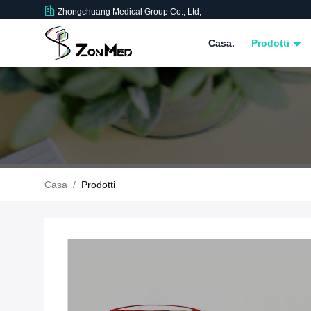
Zhongchuang Medical Group Co., Ltd,
Casa.
Prodotti
Casa
/
Prodotti