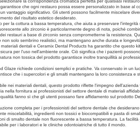
 selezionare la corrispondenza cromatica perfetta per qualsiasi restauro. 
i garantisce che ogni restauro possa essere personalizzato in base al col
e un vantaggio significativo. Gli utenti possono facilmente miscelare dive
imento del risultato estetico desiderato.
per la cottura a bassa temperatura, che aiuta a preservare l'integrità str
uorescente allo zirconio è particolarmente degno di nota, poiché combi
 dei restauri a base di zirconio senza comprometterne la resistenza. Que
he non solo sembrino realistici, ma mantengano anche durata e longevit
teriali dentali e Ceramix Dental Products ha garantito che questo kit 
ura per l'uso nell'ambiente orale. Ciò significa che i pazienti possono av
tura non tossica del prodotto garantisce inoltre tranquillità ai professi
and Glaze richiede condizioni semplici e pratiche. Va conservato in un l
tisce che i supercolori e gli smalti mantengano la loro consistenza e sta
 nei materiali dentali, questo prodotto riflette l'impegno dell'azienda v
nella fornitura ai professionisti del settore dentale di materiali affidab
ualità fanno sì che gli utenti possano fare affidamento sul prodotto Denta
uzione completa per i professionisti del settore dentale che desiderano mi
nte miscelabilità, ingredienti non tossici e biocompatibili e pasta di sma
ioni di smalto dentale non fluorescente a bassa temperatura. La facilità
ile per i laboratori e le cliniche odontoiatriche di tutto il mondo.