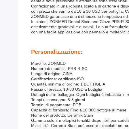
dentale dove precisione e affidabilità sono essenziali.
Confezionato in una robusta scatola di cartone e dispo
con prezzi che vanno da 10 a 30 USD per bottiglia. Co
ZONMED garantisce una distribuzione tempestiva ed effi
In sintesi, ZONMED Dental Stain and Glaze PRS-R-SC è 
esteticamente gradevoli e durevoli. La sua formulazi
con una facile applicazione con pennello e molteplici o
Personalizzazione:
Marchio: ZONMED
Numero di modello: PRS-R-SC
Luogo di origine: CINA
Certificazione: certificato ISO
Quantità minima di ordine: 1 BOTTIGLIA
Fascia di prezzo: 10-30 USD a bottiglia
Dettagli dell'imballaggio: Ogni bottiglia è imballata i
Tempi di consegna: 5-8 giorni
Termini di pagamento: FOB
Capacità di fornitura: Fino a 10.000 bottiglie al mese
Nome del prodotto: Ceramix Stain
Gamma colori: molteplici tonalità disponibili per soddi
Miscibilità: Ceramix Stain può essere miscelato per cre