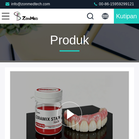
info@zonmedtech.com
00-86-15959299121
Kutipan
Produk