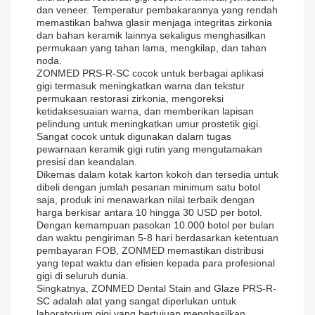
dan veneer. Temperatur pembakarannya yang rendah
memastikan bahwa glasir menjaga integritas zirkonia
dan bahan keramik lainnya sekaligus menghasilkan
permukaan yang tahan lama, mengkilap, dan tahan
noda.
ZONMED PRS-R-SC cocok untuk berbagai aplikasi
gigi termasuk meningkatkan warna dan tekstur
permukaan restorasi zirkonia, mengoreksi
ketidaksesuaian warna, dan memberikan lapisan
pelindung untuk meningkatkan umur prostetik gigi.
Sangat cocok untuk digunakan dalam tugas
pewarnaan keramik gigi rutin yang mengutamakan
presisi dan keandalan.
Dikemas dalam kotak karton kokoh dan tersedia untuk
dibeli dengan jumlah pesanan minimum satu botol
saja, produk ini menawarkan nilai terbaik dengan
harga berkisar antara 10 hingga 30 USD per botol.
Dengan kemampuan pasokan 10.000 botol per bulan
dan waktu pengiriman 5-8 hari berdasarkan ketentuan
pembayaran FOB, ZONMED memastikan distribusi
yang tepat waktu dan efisien kepada para profesional
gigi di seluruh dunia.
Singkatnya, ZONMED Dental Stain and Glaze PRS-R-
SC adalah alat yang sangat diperlukan untuk
laboratorium gigi yang bertujuan menghasilkan