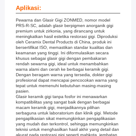
Aplikasi:
Pewarna dan Glasir Gigi ZONMED, nomor model
PRS-R-SC, adalah glasir berpigmen anorganik gigi
premium untuk zirkonia, yang dirancang untuk
meningkatkan hasil estetika restorasi gigi. Diproduksi
oleh Ceramix Dental Products di China, produk ini
bersertifikat ISO, memastikan standar kualitas dan
keamanan yang tinggi. Ini diformulasikan secara
khusus sebagai glasir gigi dengan pembakaran
rendah sewarna gigi, ideal untuk menambahkan
warna alami dan cerah ke berbagai keramik gigi.
Dengan beragam warna yang tersedia, dokter gigi
profesional dapat mencapai pencocokan warna yang
tepat untuk memenuhi kebutuhan masing-masing
pasien.
Glasir keramik gigi tanpa fosfor ini menawarkan
kompatibilitas yang sangat baik dengan berbagai
macam keramik gigi, menjadikannya pilihan
serbaguna untuk laboratorium dan klinik gigi. Metode
pengaplikasian sikat memungkinkan pengaplikasian
yang mudah dan terkontrol, sehingga memungkinkan
teknisi untuk menghasilkan hasil akhir yang detail dan
akurat pada restorasi gigi seperti mahkota, jembatan,