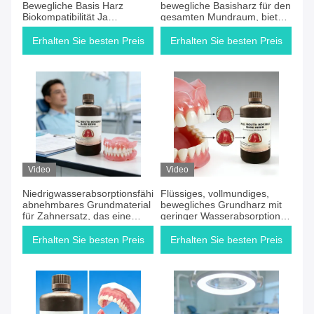
Bewegliche Basis Harz
bewegliche Basisharz für den
Biokompatibilität Ja
gesamten Mundraum, bietet
Dauerhafte Materialart Harz
Biokompatibilität und
geeignet für zahnärztliche
minimale Schrumpfung, ideal
Erhalten Sie besten Preis
Erhalten Sie besten Preis
Anwendung
für Zahnersatz
Video
Video
Niedrigwasserabsorptionsfähiges,
Flüssiges, vollmundiges,
abnehmbares Grundmaterial
bewegliches Grundharz mit
für Zahnersatz, das eine
geringer Wasserabsorption,
hohe Haltbarkeit bietet,
geeignet für Präzisions- und
entwickelt, um den Komfort
Langzeitarzothesen
Erhalten Sie besten Preis
Erhalten Sie besten Preis
des Patienten und die
Haltbarkeit der Prothese zu
verbessern