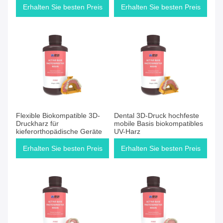
perfekt für die Herstellung
Erhalten Sie besten Preis
Erhalten Sie besten Preis
von dauerhaften,
abnehmbaren Zahnstützen
Flexible Biokompatible 3D-
Dental 3D-Druck hochfeste
Druckharz für
mobile Basis biokompatibles
kieferorthopädische Geräte
UV-Harz
Erhalten Sie besten Preis
Erhalten Sie besten Preis