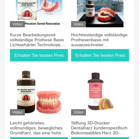
Video
Video
Kurze Bearbeitungszeit
Hochbeständige vollständige
vollständige Prothese Basis
Prothesenbasis mit
Lichtgehärtet Technologie,
ausgezeichneter
die eine konsistente und
Biokompatibilität und
zahnärztliche Prothese
langfristiger
Erhalten Sie besten Preis
Erhalten Sie besten Preis
Produktion
Leistungsfähigkeit bei
zahnärztlichen Anwendungen
Video
Video
Leicht gehärtetes,
Stiftung 3D-Drucker
vollmundiges, bewegliches
Dentalharz kundenspezifisch
Grundharz, das eine hohe
Biokompatibles Harz 3D-
Haltbarkeit gewährleistet,
Druck