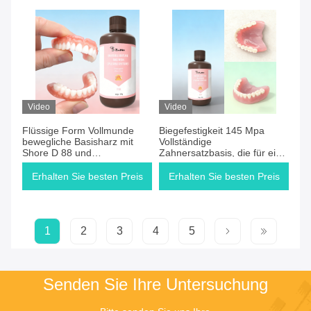
Video
Video
Flüssige Form Vollmunde
Biegefestigkeit 145 Mpa
bewegliche Basisharz mit
Vollständige
Shore D 88 und
Zahnersatzbasis, die für eine
Biokompatibilität geeignet für
hohe Haltbarkeit und
Zahnprothesen
Leistung bei
Erhalten Sie besten Preis
Erhalten Sie besten Preis
Zahnrestaurationen
ausgelegt ist
1
2
3
4
5
Senden Sie Ihre Untersuchung