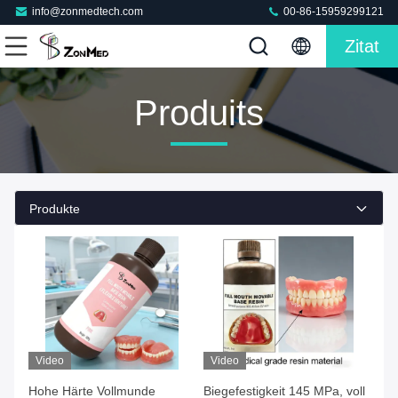
info@zonmedtech.com
00-86-15959299121
Zitat
Produits
Produkte
Video
Video
Hohe Härte Vollmunde
Biegefestigkeit 145 MPa, voll