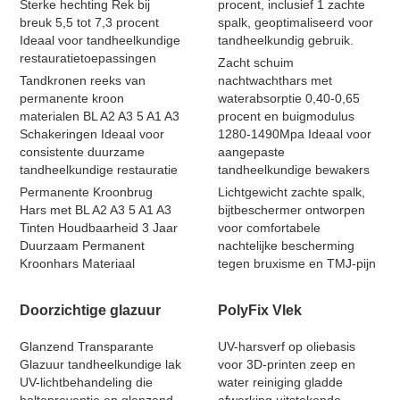
Sterke hechting Rek bij
procent, inclusief 1 zachte
breuk 5,5 tot 7,3 procent
spalk, geoptimaliseerd voor
Ideaal voor tandheelkundige
tandheelkundig gebruik.
restauratietoepassingen
Zacht schuim
Tandkronen reeks van
nachtwachthars met
permanente kroon
waterabsorptie 0,40-0,65
materialen BL A2 A3 5 A1 A3
procent en buigmodulus
Schakeringen Ideaal voor
1280-1490Mpa Ideaal voor
consistente duurzame
aangepaste
tandheelkundige restauratie
tandheelkundige bewakers
Permanente Kroonbrug
Lichtgewicht zachte spalk,
Hars met BL A2 A3 5 A1 A3
bijtbeschermer ontworpen
Tinten Houdbaarheid 3 Jaar
voor comfortabele
Duurzaam Permanent
nachtelijke bescherming
Kroonhars Materiaal
tegen bruxisme en TMJ-pijn
Doorzichtige glazuur
PolyFix Vlek
Glanzend Transparante
UV-harsverf op oliebasis
Glazuur tandheelkundige lak
voor 3D-printen zeep en
UV-lichtbehandeling die
water reiniging gladde