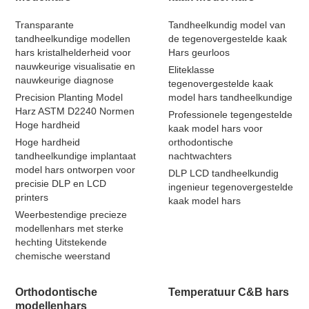
Transparante
Tandheelkundig model van
tandheelkundige modellen
de tegenovergestelde kaak
hars kristalhelderheid voor
Hars geurloos
nauwkeurige visualisatie en
Eliteklasse
nauwkeurige diagnose
tegenovergestelde kaak
Precision Planting Model
model hars tandheelkundige
Harz ASTM D2240 Normen
Professionele tegengestelde
Hoge hardheid
kaak model hars voor
Hoge hardheid
orthodontische
tandheelkundige implantaat
nachtwachters
model hars ontworpen voor
DLP LCD tandheelkundig
precisie DLP en LCD
ingenieur tegenovergestelde
printers
kaak model hars
Weerbestendige precieze
modellenhars met sterke
hechting Uitstekende
chemische weerstand
Orthodontische
Temperatuur C&B hars
modellenhars