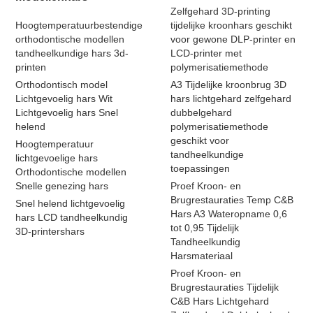
Zelfgehard 3D-printing
Hoogtemperatuurbestendige
tijdelijke kroonhars geschikt
orthodontische modellen
voor gewone DLP-printer en
tandheelkundige hars 3d-
LCD-printer met
printen
polymerisatiemethode
Orthodontisch model
A3 Tijdelijke kroonbrug 3D
Lichtgevoelig hars Wit
hars lichtgehard zelfgehard
Lichtgevoelig hars Snel
dubbelgehard
helend
polymerisatiemethode
geschikt voor
Hoogtemperatuur
tandheelkundige
lichtgevoelige hars
toepassingen
Orthodontische modellen
Snelle genezing hars
Proef Kroon- en
Brugrestauraties Temp C&B
Snel helend lichtgevoelig
Hars A3 Wateropname 0,6
hars LCD tandheelkundig
tot 0,95 Tijdelijk
3D-printershars
Tandheelkundig
Harsmateriaal
Proef Kroon- en
Brugrestauraties Tijdelijk
C&B Hars Lichtgehard