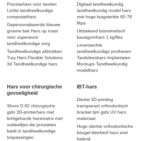
Precisiehars voor tanden
Digitaal tandheelkundig
Lichte tandheelkundige
tandheelkundig model hars
composiethars
met hoge buigsterkte 60-78
Mpa
Gepersonaliseerde blauwe
groene bak Hars op maat
Uitstekend biomimetisch
voor superieure
kauwgomhars 1 kg/fles
tandheelkundige zorg
Levensechte
Tandheelkundige afdrukken
tandheelkundige prothesen
Tray Hars Flexible Solutions
Tandvleeshars Implantaten
3d Tandheelkundige hars
Mockups Tandheelkundig
modelhars
Hars voor chirurgische
IBT-hars
gevoeligheid
Dental 3D-printing
Shore D 82 chirurgische
transparant orthodontisch
gids 3D-printerhars met
bracket lijm gids UV hars
lichtgeharde harsmatrix met
materiaal
vuldeeltjes die prestaties
Hoge sterkte orthodontische
biedt in tandheelkundige
beugel kleefstof hars snel
toepassingen
helend