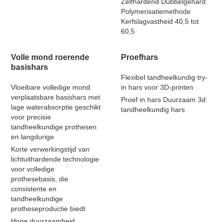
Zelfhardend Dubbelgehard
Polymerisatiemethode
Kerfslagvastheid 40,5 tot
60,5
Volle mond roerende
Proefhars
basishars
Flexibel tandheelkundig try-
Vloeibare volledige mond
in hars voor 3D-printen
verplaatsbare basishars met
Proef in hars Duurzaam 3d
lage waterabsorptie geschikt
tandheelkundig hars
voor precisie
tandheelkundige prothesen
en langdurige
Korte verwerkingstijd van
lichtuithardende technologie
voor volledige
prothesebasis, die
consistente en
tandheelkundige
protheseproductie biedt
Hoge duurzaamheid