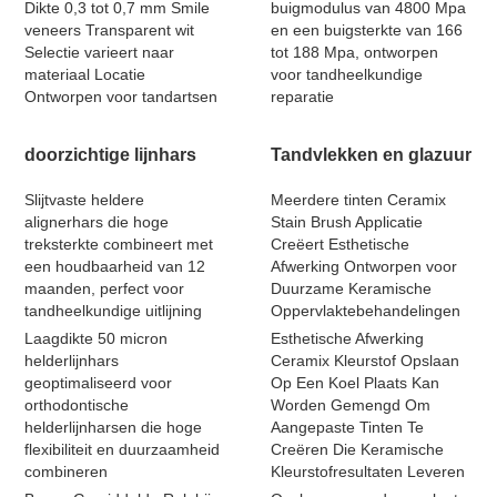
Dikte 0,3 tot 0,7 mm Smile
buigmodulus van 4800 Mpa
veneers Transparent wit
en een buigsterkte van 166
Selectie varieert naar
tot 188 Mpa, ontworpen
materiaal Locatie
voor tandheelkundige
Ontworpen voor tandartsen
reparatie
doorzichtige lijnhars
Tandvlekken en glazuur
Slijtvaste heldere
Meerdere tinten Ceramix
alignerhars die hoge
Stain Brush Applicatie
treksterkte combineert met
Creëert Esthetische
een houdbaarheid van 12
Afwerking Ontworpen voor
maanden, perfect voor
Duurzame Keramische
tandheelkundige uitlijning
Oppervlaktebehandelingen
Laagdikte 50 micron
Esthetische Afwerking
helderlijnhars
Ceramix Kleurstof Opslaan
geoptimaliseerd voor
Op Een Koel Plaats Kan
orthodontische
Worden Gemengd Om
helderlijnharsen die hoge
Aangepaste Tinten Te
flexibiliteit en duurzaamheid
Creëren Die Keramische
combineren
Kleurstofresultaten Leveren