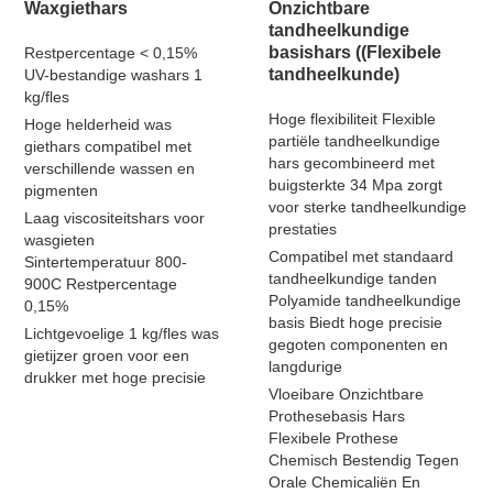
Waxgiethars
Onzichtbare
tandheelkundige
basishars ((Flexibele
Restpercentage < 0,15%
tandheelkunde)
UV-bestandige washars 1
kg/fles
Hoge flexibiliteit Flexible
Hoge helderheid was
partiële tandheelkundige
giethars compatibel met
hars gecombineerd met
verschillende wassen en
buigsterkte 34 Mpa zorgt
pigmenten
voor sterke tandheelkundige
Laag viscositeitshars voor
prestaties
wasgieten
Compatibel met standaard
Sintertemperatuur 800-
tandheelkundige tanden
900C Restpercentage
Polyamide tandheelkundige
0,15%
basis Biedt hoge precisie
Lichtgevoelige 1 kg/fles was
gegoten componenten en
gietijzer groen voor een
langdurige
drukker met hoge precisie
Vloeibare Onzichtbare
Prothesebasis Hars
Flexibele Prothese
Chemisch Bestendig Tegen
Orale Chemicaliën En