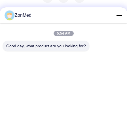
ZonMed
5:54 AM
Good day, what product are you looking for?
Zhongchuang Medical Group Co., Ltd,
info@zonmedtech.com
00-86-15959299121
B10 RM 2703 NEW TREND
CENTRE704PRINCE EDWA
RD ROAD OOST SANPO K
ONG KL HK