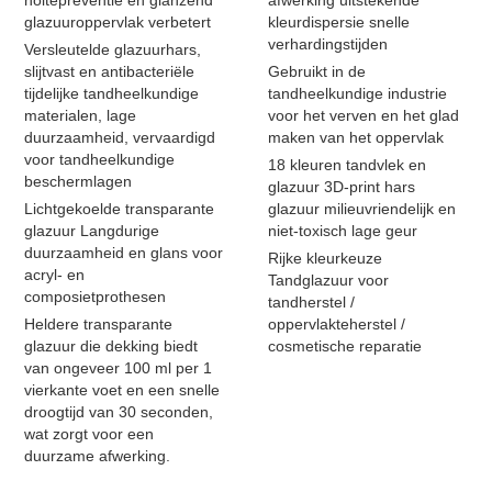
holtepreventie en glanzend
afwerking uitstekende
glazuuroppervlak verbetert
kleurdispersie snelle
verhardingstijden
Versleutelde glazuurhars,
slijtvast en antibacteriële
Gebruikt in de
tijdelijke tandheelkundige
tandheelkundige industrie
materialen, lage
voor het verven en het glad
duurzaamheid, vervaardigd
maken van het oppervlak
voor tandheelkundige
18 kleuren tandvlek en
beschermlagen
glazuur 3D-print hars
Lichtgekoelde transparante
glazuur milieuvriendelijk en
glazuur Langdurige
niet-toxisch lage geur
duurzaamheid en glans voor
Rijke kleurkeuze
acryl- en
Tandglazuur voor
composietprothesen
tandherstel /
Heldere transparante
oppervlakteherstel /
glazuur die dekking biedt
cosmetische reparatie
van ongeveer 100 ml per 1
vierkante voet en een snelle
droogtijd van 30 seconden,
wat zorgt voor een
duurzame afwerking.