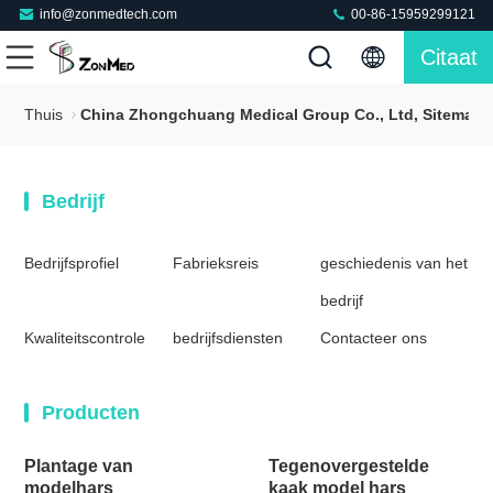
info@zonmedtech.com
00-86-15959299121
Citaat
Thuis
China Zhongchuang Medical Group Co., Ltd, Sitemap
Bedrijf
Bedrijfsprofiel
Fabrieksreis
geschiedenis van het
bedrijf
Kwaliteitscontrole
bedrijfsdiensten
Contacteer ons
Producten
Plantage van
Tegenovergestelde
modelhars
kaak model hars