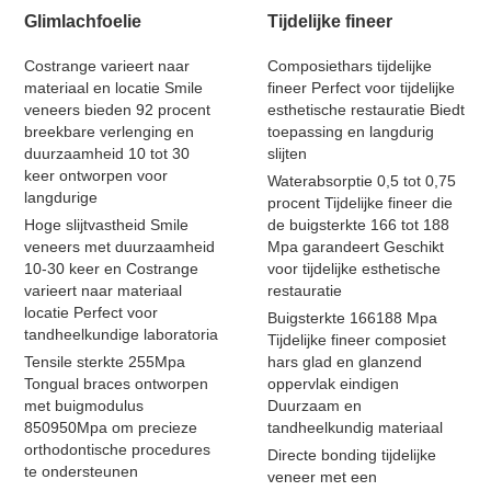
Glimlachfoelie
Tijdelijke fineer
Costrange varieert naar
Composiethars tijdelijke
materiaal en locatie Smile
fineer Perfect voor tijdelijke
veneers bieden 92 procent
esthetische restauratie Biedt
breekbare verlenging en
toepassing en langdurig
duurzaamheid 10 tot 30
slijten
keer ontworpen voor
Waterabsorptie 0,5 tot 0,75
langdurige
procent Tijdelijke fineer die
Hoge slijtvastheid Smile
de buigsterkte 166 tot 188
veneers met duurzaamheid
Mpa garandeert Geschikt
10-30 keer en Costrange
voor tijdelijke esthetische
varieert naar materiaal
restauratie
locatie Perfect voor
Buigsterkte 166188 Mpa
tandheelkundige laboratoria
Tijdelijke fineer composiet
Tensile sterkte 255Mpa
hars glad en glanzend
Tongual braces ontworpen
oppervlak eindigen
met buigmodulus
Duurzaam en
850950Mpa om precieze
tandheelkundig materiaal
orthodontische procedures
Directe bonding tijdelijke
te ondersteunen
veneer met een