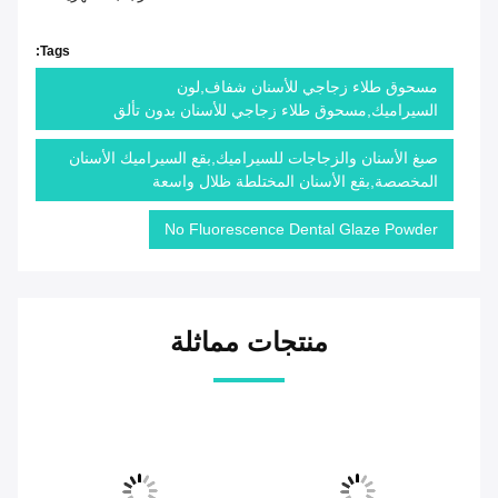
Tags:
مسحوق طلاء زجاجي للأسنان شفاف,لون
السيراميك,مسحوق طلاء زجاجي للأسنان بدون تألق
صبغ الأسنان والزجاجات للسيراميك,بقع السيراميك الأسنان
المخصصة,بقع الأسنان المختلطة ظلال واسعة
No Fluorescence Dental Glaze Powder
منتجات مماثلة