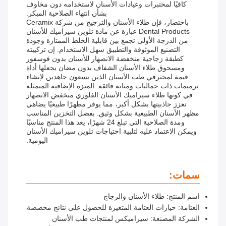
كافيًا لمختبرات وعيادات الأسنان لاستخدامه دون مخاوف
بشأن انتهاء الصلاحية المبكر.
باختصار، فإن طلاء الأسنان والتزجيج من شركة Ceramix
Dental Products عبارة عن مادة تلوين سيراميك للأسنان
من الدرجة الأولى تجمع بين قابلية الخلط الممتازة وجودة
التصنيع الموثوقة والتطبيق سهل الاستخدام. إن تركيبته
كطبقة زجاجية منخفضة الانصهار للأسنان بدون فوسفور
ومسحوق طلاء الأسنان الشفاف بدون مضان يجعلها أداة
قيمة لمحترفي طب الأسنان الذين يسعون جاهدين لإنشاء
ترميمات ذات جماليات ومتانة فائقة. الميزة الإضافية المتمثلة
في كونها طلاء سيراميك الأسنان الفلوري منخفض الانصهار
تعزز جاذبيتها بشكل أكبر، مما يوفر مظهرًا طبيعيًا يضاهي
مظهر الأسنان الطبيعية بشكل وثيق. بفضل التخزين المناسب
ومدة الصلاحية التي تبلغ 24 شهرًا، يعد هذا المنتج مناسبًا
ويمكن الاعتماد عليه لتلبية احتياجات تلوين سيراميك الأسنان
اليومية.
سمات:
اسم المنتج: طلاء الأسنان والزجاج
العتامة: خيارات العتامة المتغيرة للحصول على نتائج مخصصة
الشركة المصنعة: سيراميكس لمنتجات طب الأسنان