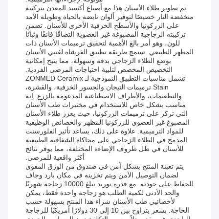
تم تطوير طلاء الأسنان هذا مع أصباغ أكسيد المعدن بتركيبة
منخفضة النار خصيصًا لتوفير ألوان نابضة بالحياة وطويلة الأمد
على الزركونيا والأسطح الخزفية الأخرى للأسنان. تضمن
تركيبته الزجاجية المصبوغة غير العضوية التصاقًا فائقًا وثباتًا
للون، وهو أمر بالغ الأهمية لتحقيق ترميمات الأسنان ذات
المظهر الطبيعي. تسمح طريقة تطبيق الفرشاة لفنيي الأسنان
بوضع الطلاء الزجاجي بدقة وسهولة، مما يتيح إمكانية
التخصيص المخصص لتلبية احتياجات المرضى الفردية.
تشمل مناسبات التطبيق النموذجية لـ ZONMED Ceramix
Stain ترميمات التيجان والجسور الخزفية، والقشرة،
والتطعيمات، والأطراف الاصطناعية المدعومة بالزرع. إنه
مناسب بشكل خاص للاستخدام في مختبرات طب الأسنان
التي تركز على ترميمات الزركونيا، حيث يعزز طلاء الأسنان
المصبوغ غير العضوي للزركونيا المظهر والخصائص الوظيفية
للمواد الترميمية. علاوة على ذلك، يساعد تأثير الفلورسنت
المدمج في الطلاء الزجاجي على محاكاة الشفافية الطبيعية
للأسنان في ظل ظروف الإضاءة المختلفة، مما يوفر نتائج
أكثر واقعية للمرضى.
يتم تعبئة المنتج بشكل آمن في صندوق من الورق المقوى
لضمان التوصيل الآمن ويتم تخزينه في مكان بارد وجاف
للحفاظ على جودته. مع قدرة توريد تبلغ 10000 زجاجة شهريًا
والحد الأدنى لكمية الطلب هو زجاجة واحدة فقط، يمكن
لأخصائيي طب الأسنان شراء هذا المنتج بسهولة حسب
الحاجة. بسعر يتراوح بين 10 إلى 30 دولارًا أمريكيًا للزجاجة