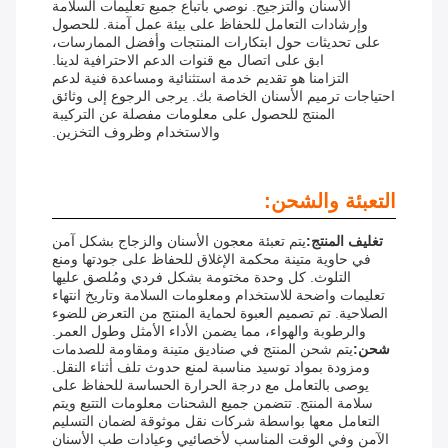
الأسنان والتزجيج. نوصي باتباع جميع تعليمات السلامة
وإرشادات التعامل للحفاظ على بيئة عمل آمنة. للحصول
على تحديثات حول ابتكارات المنتجات وأفضل الممارسات،
ابق على اتصال مع قنوات الدعم الاحترافية لدينا.
التزامنا هو تقديم خدمة استثنائية ومساعدة فنية لدعم
احتياجات ترميم الأسنان الخاصة بك. يرجى الرجوع إلى وثائق
المنتج للحصول على معلومات مفصلة عن التركيبة
والاستخدام وظروف التخزين.
التعبئة والشحن:
تغليف المنتج:
يتم تعبئة معجون الأسنان والزجاج بشكل آمن
في حاوية متينة محكمة الإغلاق للحفاظ على جودتها ومنع
التلوث. كل وحدة مختومة بشكل فردي ومُلصق عليها
تعليمات واضحة للاستخدام ومعلومات السلامة وتاريخ انتهاء
الصلاحية. تم تصميم العبوة لحماية المنتج من التعرض للضوء
والرطوبة والهواء، مما يضمن الأداء الأمثل وطول العمر.
شحن:
يتم شحن المنتج في صناديق متينة ومقاومة للصدمات
ومزودة بمواد توسيد مناسبة لمنع حدوث تلف أثناء النقل.
يوصى بالتعامل مع درجة الحرارة الحساسة للحفاظ على
سلامة المنتج. تتضمن جميع الشحنات معلومات التتبع ويتم
التعامل معها بواسطة شركات نقل موثوقة لضمان التسليم
الآمن وفي الوقت المناسب لأخصائيي وعيادات طب الأسنان