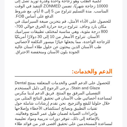
لكمية الطلب وهو زجاجة واحدة وقدرة توريد تصل إلى
10000 زجاجة شهريًا، تضمن ZONMED التنفيذ في الوقت
المناسب. مدة التسليم تتراوح من 5 إلى 8 أيام، مع شروط
الدفع على أساس FOB.
للحصول على الأداء الأمثل، قم بتخزين صبغة السيراميك في
مكان بارد وجاف. تتراوح درجة حرارة الحرق حوالي 700-
800 درجة مئوية، وهي مناسبة لمختلف تطبيقات سيراميك
الأسنان. تتراوح الأسعار من 10 إلى 30 دولارًا أمريكيًا
للزجاجة الواحدة، مما يجعلها خيارًا ميسور التكلفة لأخصائيي
طب الأسنان الذين يبحثون عن حلول طلاء أسنان عالية
الجودة بلون الأسنان ومنخفضة الاحتراق.
الدعم والخدمات:
للحصول على الدعم الفني والخدمات المتعلقة بمنتج Dental
Stain and Glaze، يرجى الرجوع إلى دليل المستخدم
التفصيلي المرفق مع المنتج. فريق الدعم لدينا مكرس
لمساعدة أخصائيي طب الأسنان في تحقيق النتائج المثلى من
خلال حلولنا للبقع والتزجيج. نحن نقدم إرشادات شاملة حول
تقنيات التطبيق ونصائح استكشاف الأخطاء وإصلاحها
وإجراءات الصيانة لضمان طول عمر المنتج وفعاليته.
بالإضافة إلى ذلك، تتوفر دورات تدريبية ومواد تعليمية
لمساعدة المستخدمين على تحقيق أقصى قدر من فوائد طلاء