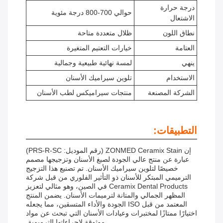
درجة حرارة
حوالي 700-800 درجة مئوية
الاشتعال
نطاق اللون
ظلال متعددة متاحة
العتامة
خيارات التعتيم المتغيرة
ينهي
لمسة نهائية طبيعية وجمالية
الاستخدام
تلوين سيراميك الأسنان
الشركة المصنعة
منتجات سيراميكس لطب الأسنان
التطبيقات:
إن ZONMED Ceramix Stain (رقم الموديل: PRS-R-SC)
عبارة عن منتج عالي الجودة لصبغ الأسنان وتزجيجها مصمم
خصيصًا لتلوين سيراميك الأسنان. تم تصنيع هذا التزجيج
الترميمي المبتكر للأسنان ذو التأثير الفلوري من قبل شركة
Ceramix Dental Products في الصين، وهو مثالي لتعزيز
المظهر الجمالي والمتانة لترميمات الأسنان. يضمن المنتج
المعتمد من قبل ISO الجودة والأداء المتسقين، مما يجعله
اختيارًا ممتازًا لمختبرات وعيادات الأسنان التي تبحث عن مواد
موثوقة لإجراءاتها الترميمية.