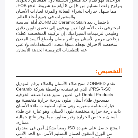
الواحدة، فهو يقدم حلاً ميسور التكلفة دون المساس بالجودة.
يتراوح وقت التسليم من 5 إلى 8 أيام مع شروط الدفع FOB،
مما يسهل خيارات الشراء الفعالة والمرنة لعيادات الأسنان
والمختبرات في جميع أنحاء العالم.
باختصار، يعد ZONMED Ceramix Stain أداة أساسية
لمحترفي طب الأسنان الذين يهدفون إلى تحقيق تلوين دقيق
وطبيعي لترميمات السيراميك. إن تركيبته المتخصصة كطلاء
زجاجي مرمم للأسنان مع تأثير مضان وأصباغ أكسيد المعدن
منخفضة الاحتراق تجعله منتجًا متعدد الاستخدامات ولا غنى
عنه للتطبيقات الترميمية الحديثة للأسنان.
التخصيص:
تقدم ZONMED منتج طلاء الأسنان والطلاء برقم الموديل
PRS-R-SC، الذي تم تصنيعه بواسطة شركة Ceramix
Dental Products في الصين. تتميز هذه الصبغة الخزفية
بمسحوق طلاء أسنان ملون بدرجة حرارة منخفضة مع
خيارات عتامة متغيرة، وهي مثالية لتطبيقات طلاء الأسنان
ذات درجة حرارة منخفضة بلون الأسنان. وهو عبارة عن طلاء
أسنان منخفض الحرارة وغير مفلور، مما يوفر نتائج جمالية
ممتازة.
المنتج حاصل على شهادة ISO ومعبأ بشكل آمن في صندوق
من الورق المقوى لضمان التسليم الآمن. مع الحد الأدنى