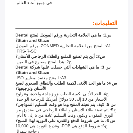
في جميع أنحاء العالم.
التعليمات:
س1: ما هي العلامة التجارية ورقم الموديل لمنتج Dental
Stain and Glaze؟
A1: المنتج من العلامة التجارية ZONMED، برقم الموديل
PRS-R-SC.
س2: أين يتم تصنيع الملمع والطلاء الزجاجي للأسنان؟
ج2: هذا المنتج مصنوع في الصين.
س 3: ما هي الشهادات التي حصلت عليها شركة Dental
Stain and Glaze؟
A3: المنتج معتمد بمعايير ISO.
س 4: ما هو الحد الأدنى لكمية الطلب والنطاق السعري لصبغ
الأسنان وتزجيجها؟
ج4: الحد الأدنى لكمية الطلب هو زجاجة واحدة، وتتراوح
الأسعار من 10 إلى 30 دولارًا أمريكيًا للزجاجة الواحدة.
س 5: كيف يتم تعبئة المنتج وما هو وقت التسليم النموذجي؟
ج5: يتم تعبئة طلاء الأسنان والطلاء الزجاجي في صندوق من
الورق المقوى، ويكون وقت التسليم عادة من 5 إلى 8 أيام.
س 6: ما هي شروط الدفع والقدرة على التوريد لهذا المنتج؟
ج6: شروط الدفع هي FOB، وقدرة التوريد هي 10,000
زجاجة شهريًا.