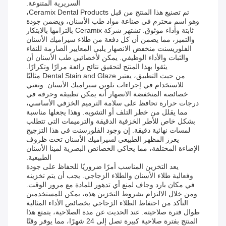
السريرية المتنوعة.
تم تصنيع هذا المنتج من قبل Ceramix Dental Products،
وهو اسم محترم في صناعة مواد طب الأسنان، ويضمن جودة
ثابتة وأداء موثوق. تشتهر شركة Ceramix بالتزامها بالابتكار
والتميز، مما يضمن أن كل دفعة من طلاء سيراميك الأسنان
الفلوريسنت منخفض الانصهار يلبي المعايير الصارمة للنقاء
والثبات والأداء الوظيفي. يمكن لأخصائيي طب الأسنان أن
يثقوا بهذا المنتج لتحقيق نتائج رائعة مرارًا وتكرارًا.
من حيث التطبيق، يعتبر Dental Stain and Glaze مثاليًا
للاستخدام في إجراءات تلوين سيراميك الأسنان. وتعني
خصائصه المنخفضة الانصهار أنه يمكن تطبيقه وحرقه في
درجات حرارة تحافظ على سلامة الترميم الخزفي الأساسي،
مما يقلل من خطر التلف أو التشويه. وهذا يجعلها مناسبة
بشكل خاص للأطر الخزفية الدقيقة والترميمات التي تتطلب
لمسات نهائية دقيقة. إن وجود الفلورسنت في هذا التزجيج
يعزز المظهر الطبيعي لسيراميك الأسنان تحت ظروف
الإضاءة المختلفة، مما يحاكي الخصائص البصرية لمينا الأسنان
الطبيعية.
يعد التخزين المناسب أمرًا ضروريًا للحفاظ على جودة
وفعالية طلاء الأسنان والطلاء الزجاجي. يجب أن يتم تخزينه
في مكان بارد وجاف لمنع أي تدهور للمادة مع مرور الوقت.
ومن خلال الالتزام بشروط التخزين هذه، يمكن للمستخدمين
التأكد من احتفاظ الطلاء الزجاجي بخصائص الأداء المثالية
طوال فترة صلاحيته. عند الحديث عن مدة الصلاحية، يتمتع هذا
المنتج بفترة صلاحية كبيرة تصل إلى 24 شهرًا، مما يوفر وقتًا