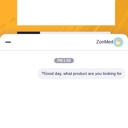
ارسل
ZonMed
1:06 PM
Good day, what product are you looking for?
Zhongchuang Medical Group Co., Ltd,
info@zonmedtech.com
00-86-15959299121
B10 RM 2703 NEW TREND
CENTRE704PRINCE EDWA
RD ROAD شرق سانبو كونغ K