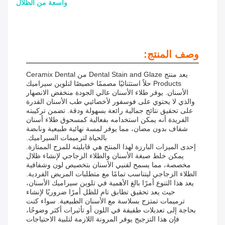
واسعة من الظلال
وصف المنتج:
يعد منتج Dental Stain and Glaze من Ceramix Dental
Products حلاً استثنائيًا مصممًا خصيصًا لتلوين سيراميك
الأسنان. يوفر طلاء الأسنان عالي الجودة منخفض الانصهار
والذي لا يحتوي على فوسفور لأخصائيي طب الأسنان القدرة
على تحقيق نتائج جمالية رائعة بسهولة ودقة. تضمن تركيبته
الفريدة أنه يمكن استخدامه بفعالية كمسحوق طلاء أسنان
شفاف بدون مضان، مما يوفر لمسة نهائية طبيعية ونابضة
بالحياة لترميمات السيراميك.
إحدى الميزات البارزة لهذا المنتج هي قابليته للمزج الممتازة.
يمكن خلط صبغة الأسنان والطلاء الزجاجي لإنشاء ظلال
مخصصة، مما يسمح لفنيي الأسنان بتخصيص لون وشفافية
الطلاء الزجاجي ليتناسب تمامًا مع متطلبات المريض الفردية.
يعد هذا التنوع أمرًا بالغ الأهمية في تلوين سيراميك الأسنان،
حيث يعد تحقيق تطابق تام للظل أمرًا ضروريًا لإنشاء
ترميمات تمتزج بسلاسة مع الأسنان الطبيعية. سواء كنت
بحاجة إلى تعديلات طفيفة في اللون أو تأثيرات أكثر وضوحًا،
فإن هذا التزجيج يوفر المرونة اللازمة لتلبية الاحتياجات