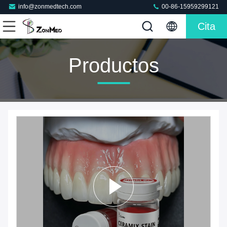
info@zonmedtech.com
00-86-15959299121
Cita
Productos