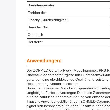
Brenntemperatur
Farbbereich
Opacity (Durchsichtigkeit)
Beenden Sie.
Gebrauch
Hersteller
Anwendungen:
Der ZONMED Ceramix Fleck (Modellnummer: PRS-R-SC) 
innovative Zahnreparaturglaze mit Fluoreszenzwirkung
garantiert eine gleichbleibende Qualität und Leistung,
Restaurierungsverfahren suchen.
Diese Zahnglasur mit Metalloxidpigmenten mit niedri
langlebigen Farbe zu versorgen.Durch die Zusammense
für eine natürliche Zahnrestaurierung von entscheide
Typische Anwendungsfälle für den ZONMED Ceramix St
eignet sich besonders gut für den Einsatz in Zahnlab