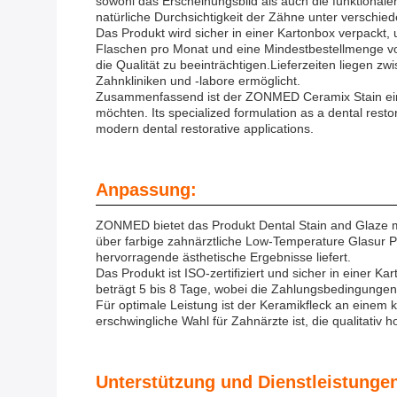
sowohl das Erscheinungsbild als auch die funktionale
natürliche Durchsichtigkeit der Zähne unter verschie
Das Produkt wird sicher in einer Kartonbox verpackt,
Flaschen pro Monat und eine Mindestbestellmenge von
die Qualität zu beeinträchtigen.Lieferzeiten liegen z
Zahnkliniken und -labore ermöglicht.
Zusammenfassend ist der ZONMED Ceramix Stain ein u
möchten. Its specialized formulation as a dental resto
modern dental restorative applications.
Anpassung:
ZONMED bietet das Produkt Dental Stain and Glaze m
über farbige zahnärztliche Low-Temperature Glasur Pu
hervorragende ästhetische Ergebnisse liefert.
Das Produkt ist ISO-zertifiziert und sicher in einer 
beträgt 5 bis 8 Tage, wobei die Zahlungsbedingungen
Für optimale Leistung ist der Keramikfleck an einem
erschwingliche Wahl für Zahnärzte ist, die qualitati
Unterstützung und Dienstleistunge