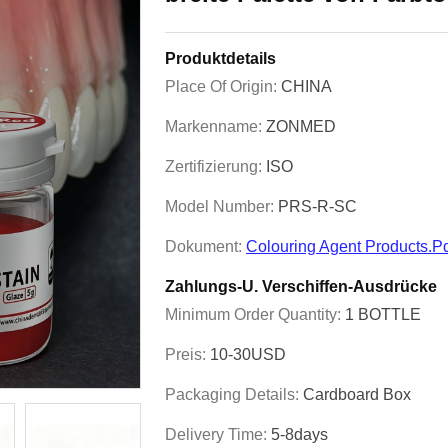
Produktdetails
Place Of Origin:
CHINA
Markenname:
ZONMED
Zertifizierung:
ISO
Model Number:
PRS-R-SC
Dokument:
Colouring Agent Products.p
Zahlungs-U. Verschiffen-Ausdrücke
Minimum Order Quantity:
1 BOTTLE
Preis:
10-30USD
Packaging Details:
Cardboard Box
Delivery Time:
5-8days