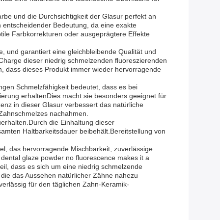
be und die Durchsichtigkeit der Glasur perfekt an
on entscheidender Bedeutung, da eine exakte
btile Farbkorrekturen oder ausgeprägtere Effekte
 und garantiert eine gleichbleibende Qualität und
e Charge dieser niedrig schmelzenden fluoreszierenden
sen, dass dieses Produkt immer wieder hervorragende
ngen Schmelzfähigkeit bedeutet, dass es bei
erung erhaltenDies macht sie besonders geeignet für
nz in dieser Glasur verbessert das natürliche
en Zahnschmelzes nachahmen.
erhalten.Durch die Einhaltung dieser
amten Haltbarkeitsdauer beibehält.Bereitstellung von
l, das hervorragende Mischbarkeit, zuverlässige
r dental glaze powder no fluorescence makes it a
orteil, dass es sich um eine niedrig schmelzende
z, die das Aussehen natürlicher Zähne nahezu
erlässig für den täglichen Zahn-Keramik-