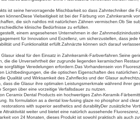
ts ist seine hervorragende Mischbarkeit.so dass Zahntechniker die Far
sen könnenDiese Vielseitigkeit ist bei der Färbung von Zahnkeramik v
schaffen, die sich nahtlos mit natürlichen Zähnen vermischen.Ob Sie su
erschiedliche klinische Bedürfnisse zu erfüllen.
gestellt, einem angesehenen Unternehmen in der Zahnmedizinindustrie,
ngagement für Innovation und Exzellenz, um sicherzustellen, dass jed
bilität und Funktionalität erfüllt.Zahnärzte können sich darauf verlas
 Glasur ideal für den Einsatz in Zahnkeramik-Farbverfahren.Seine geri
die die Unversehrtheit der zugrunde liegenden keramischen Restauri
 sorgfältige Veredelungen erfordern.Das Vorhandensein von Fluoresze
en Lichtbedingungen, die die optischen Eigenschaften des natürlich
ie Qualität und Wirksamkeit des Zahnflecks und der Glasur aufrechtzu
, dass die Glasur ihre optimalen Leistungsmerkmale während ihrer ges
 Sorgen über eine vorzeitige Verfallsdauer zu nutzen.
on Ceramix Dental Products ein hochwertiges Zahn-Keramik-Färbemitte
ng. Its formulation as a dental low-fusing glaze no phosphor and clea
te restorations with superior aesthetics and durabilityDer zusätzliche V
e Attraktivität weiter und bietet eine natürlich aussehende Fluoreszen
it von 24 Monaten, dieses Produkt ist sowohl praktisch als auch zuv