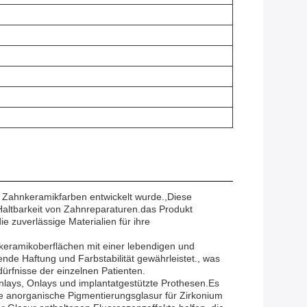
 Zahnkeramikfarben entwickelt wurde.,Diese
 Haltbarkeit von Zahnreparaturen.das Produkt
ie zuverlässige Materialien für ihre
keramikoberflächen mit einer lebendigen und
de Haftung und Farbstabilität gewährleistet., was
ürfnisse der einzelnen Patienten.
lays, Onlays und implantatgestützte Prothesen.Es
die anorganische Pigmentierungsglasur für Zirkonium