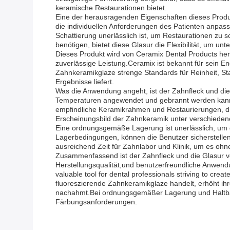
keramische Restaurationen bietet.
Eine der herausragenden Eigenschaften dieses Produk
die individuellen Anforderungen des Patienten anpas
Schattierung unerlässlich ist, um Restaurationen zu 
benötigen, bietet diese Glasur die Flexibilität, um unt
Dieses Produkt wird von Ceramix Dental Products her
zuverlässige Leistung.Ceramix ist bekannt für sein E
Zahnkeramikglaze strenge Standards für Reinheit, Sta
Ergebnisse liefert.
Was die Anwendung angeht, ist der Zahnfleck und die
Temperaturen angewendet und gebrannt werden kann, 
empfindliche Keramikrahmen und Restaurierungen, die
Erscheinungsbild der Zahnkeramik unter verschieden
Eine ordnungsgemäße Lagerung ist unerlässlich, um d
Lagerbedingungen, können die Benutzer sicherstellen
ausreichend Zeit für Zahnlabor und Klinik, um es ohne
Zusammenfassend ist der Zahnfleck und die Glasur v
Herstellungsqualität,und benutzerfreundliche Anwendu
valuable tool for dental professionals striving to crea
fluoreszierende Zahnkeramikglaze handelt, erhöht ihr
nachahmt.Bei ordnungsgemäßer Lagerung und Haltbarke
Färbungsanforderungen.