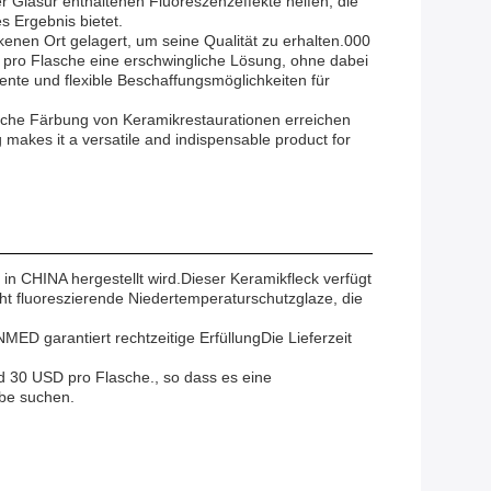
r Glasur enthaltenen Fluoreszenzeffekte helfen, die
s Ergebnis bietet.
kenen Ort gelagert, um seine Qualität zu erhalten.000
 pro Flasche eine erschwingliche Lösung, ohne dabei
ente und flexible Beschaffungsmöglichkeiten für
iche Färbung von Keramikrestaurationen erreichen
g makes it a versatile and indispensable product for
 CHINA hergestellt wird.Dieser Keramikfleck verfügt
ht fluoreszierende Niedertemperaturschutzglaze, die
MED garantiert rechtzeitige ErfüllungDie Lieferzeit
d 30 USD pro Flasche., so dass es eine
rbe suchen.