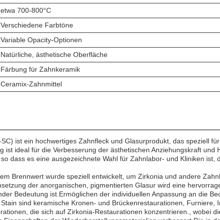
etwa 700-800°C
Verschiedene Farbtöne
Variable Opacity-Optionen
Natürliche, ästhetische Oberfläche
Färbung für Zahnkeramik
Ceramix-Zahnmittel
ist ein hochwertiges Zahnfleck und Glasurprodukt, das speziell für
 ist ideal für die Verbesserung der ästhetischen Anziehungskraft und
 so dass es eine ausgezeichnete Wahl für Zahnlabor- und Kliniken ist, d
gem Brennwert wurde speziell entwickelt, um Zirkonia und andere Zahn
tzung der anorganischen, pigmentierten Glasur wird eine hervorragen
nder Bedeutung ist.Ermöglichen der individuellen Anpassung an die Bed
ain sind keramische Kronen- und Brückenrestaurationen, Furniere, In
orationen, die sich auf Zirkonia-Restaurationen konzentrieren., wobei 