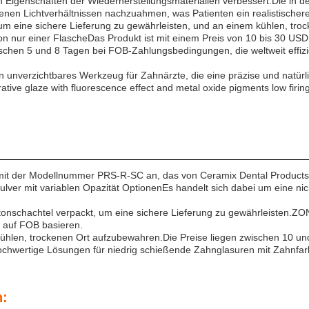
n Eigenschaften der Wiederherstellungsmaterialien verbessert.Die in de
denen Lichtverhältnissen nachzuahmen, was Patienten ein realistischere
 um eine sichere Lieferung zu gewährleisten, und an einem kühlen, troc
 nur einer FlascheDas Produkt ist mit einem Preis von 10 bis 30 USD
wischen 5 und 8 Tagen bei FOB-Zahlungsbedingungen, die weltweit effizi
nverzichtbares Werkzeug für Zahnärzte, die eine präzise und natürl
rative glaze with fluorescence effect and metal oxide pigments low firin
it der Modellnummer PRS-R-SC an, das von Ceramix Dental Products in
lver mit variablen Opazität OptionenEs handelt sich dabei um eine nic
Kartonschachtel verpackt, um eine sichere Lieferung zu gewährleisten.ZON
 auf FOB basieren.
 kühlen, trockenen Ort aufzubewahren.Die Preise liegen zwischen 10 un
v hochwertige Lösungen für niedrig schießende Zahnglasuren mit Zahnfa
n: