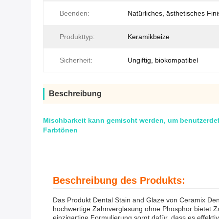
Beenden:
Natürliches, ästhetisches Fin
Produkttyp:
Keramikbeize
Sicherheit:
Ungiftig, biokompatibel
Beschreibung
Mischbarkeit kann gemischt werden, um benutzerdefi
Farbtönen
Beschreibung des Produkts:
Das Produkt Dental Stain and Glaze von Ceramix Dent
hochwertige Zahnverglasung ohne Phosphor bietet Zah
einzigartige Formulierung sorgt dafür, dass es effek