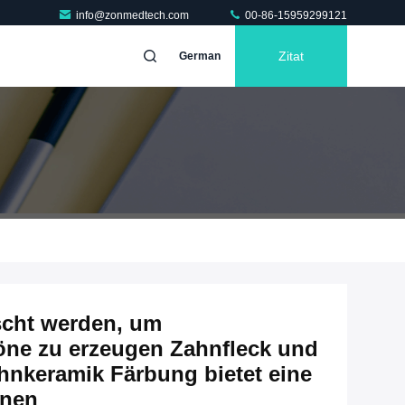
info@zonmedtech.com
00-86-15959299121
Zitat
German
scht werden, um
töne zu erzeugen Zahnfleck und
hnkeramik Färbung bietet eine
önen