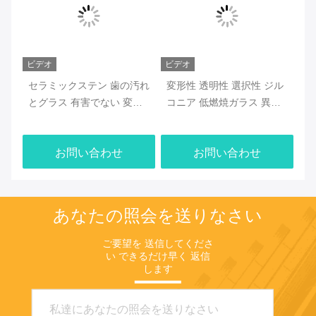
ビデオ
ビデオ
ビ
互
セラミックステン 歯の汚れ
変形性 透明性 選択性 ジル
冷
ミ
とグラス 有害でない 変容
コニア 低燃焼ガラス 異な
ミ
耐
性不透明性オプション 歯の
る歯科セラミックと互換性
グ
仕
プロテシスの正確な色付け
仕上げと耐磨性を保証
る
お問い合わせ
お問い合わせ
のために設計されています
プ
あなたの照会を送りなさい
ご要望を 送信してくださ
い できるだけ早く 返信
します