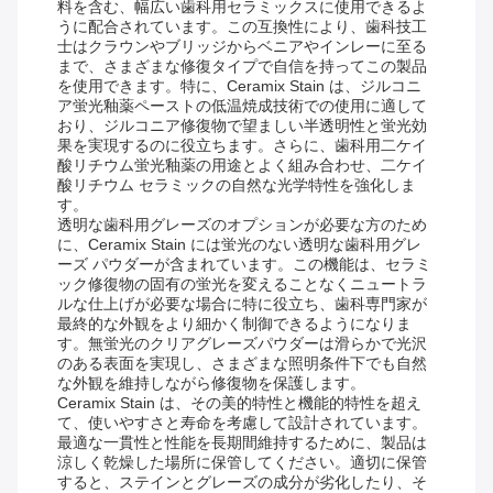
料を含む、幅広い歯科用セラミックスに使用できるよ
うに配合されています。この互換性により、歯科技工
士はクラウンやブリッジからベニアやインレーに至る
まで、さまざまな修復タイプで自信を持ってこの製品
を使用できます。特に、Ceramix Stain は、ジルコニ
ア蛍光釉薬ペーストの低温焼成技術での使用に適して
おり、ジルコニア修復物で望ましい半透明性と蛍光効
果を実現するのに役立ちます。さらに、歯科用二ケイ
酸リチウム蛍光釉薬の用途とよく組み合わせ、二ケイ
酸リチウム セラミックの自然な光学特性を強化しま
す。
透明な歯科用グレーズのオプションが必要な方のため
に、Ceramix Stain には蛍光のない透明な歯科用グレ
ーズ パウダーが含まれています。この機能は、セラミ
ック修復物の固有の蛍光を変えることなくニュートラ
ルな仕上げが必要な場合に特に役立ち、歯科専門家が
最終的な外観をより細かく制御できるようになりま
す。無蛍光のクリアグレーズパウダーは滑らかで光沢
のある表面を実現し、さまざまな照明条件下でも自然
な外観を維持しながら修復物を保護します。
Ceramix Stain は、その美的特性と機能的特性を超え
て、使いやすさと寿命を考慮して設計されています。
最適な一貫性と性能を長期間維持するために、製品は
涼しく乾燥した場所に保管してください。適切に保管
すると、ステインとグレーズの成分が劣化したり、そ