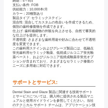
納期：5～8日
支払い条件: FOB
供給能力：10,000本/月
カラー：20種類あり
製品タイプ: セラミックステイン
混合性: 混合してカスタムの色合いを作成できるため、
個別の歯科修復物を作成できます。
仕上げ: 歯科補綴物の外観を向上させる、自然で審美的
な仕上げを提供します。
不透明度: さまざまな歯科用途や好みに合わせて不透明
度を変更できます。
この歯科用ステインおよびグレーズ製品には、低融点
蛍光歯科用セラミック釉薬、低焼成ジルコニア蛍光釉
薬ペースト、およびジルコニア低焼成釉薬非蛍光オプ
ションが含まれており、さまざまなセラミック修復の
ニーズに多用途に対応できます。
サポートとサービス:
Dental Stain and Glaze 製品に関連する技術サポート
とサービスについては、購入時に提供される製品マニ
ュアルと使用ガイドラインを参照してください。当社
のテクニカル サポート チームは、アプリケーション技