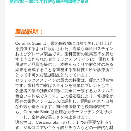
度約700～800℃で精密な歯科補綴物に最適
製品説明：
Ceramix Stain は、歯の修復物に自然で美しい仕上げ
を提供するように設計された、高級な歯科用ステイン
およびグレーズ製品です。歯科芸術の最高基準を満た
すように作られたセラミックス ステインは、優れた多
用途性と品質を提供し、本物そっくりで耐久性のある
結果を達成することを重視する歯科技工所や診療所に
とって不可欠な追加製品となっています。
セラミックスステインの最大の特徴は、優れた混合性
です。歯科専門家はステインを簡単にブレンドして、
各患者の歯の独自の特徴に完全に一致するカスタムの
色合いを作成できます。この適応性により、修復物が
既存の歯列とシームレスに調和し、調和のとれた自然
な外観が得られます。前部修復物でも後部修復物で
も、Ceramix Stain は正確なカラーマッチングをサポ
ートし、全体的な美しさを向上させます。
適合性は、Ceramix Stain のもう 1 つの重要な利点で
す。ジルコニアや二ケイ酸リチウムなどの一般的な材