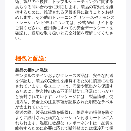
術、製品の互換性、トラブルシューティングに関する
あらゆる問い合わせに対応します。製品の有効性を維
持するために、推奨される保管条件に従うことをお勧
めします。その他のトレーニング リソースやデモンス
トレーション ビデオについては、公式 Web サイトを
ご覧ください。使用前にすべての安全データシートを
確認し、適切な取り扱いと安全対策を理解してくださ
い。
梱包と配送:
製品の梱包と発送
デンタルステインおよびグレーズ製品は、安全な配送
を保証し、製品の完全性を維持するために慎重に梱包
されています。各ユニットは、汚染や流出から保護す
るために、耐久性のある不正開封防止容器にしっかり
と密封されています。パッケージには、製品情報、使
用方法、安全上の注意事項が記載された明確なラベル
が含まれています。
発送の際、製品は衝撃を吸収し、輸送中の損傷を防ぐ
ように設計された頑丈なクッション付きカートンに入
れられます。温度に敏感なコンポーネントは、品質を
維持するために必要に応じて断熱材または保冷剤で梱