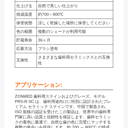
仕上げる
自然で美しい仕上がり
焼成温度
約700～800℃
保管状態
涼しく乾燥した場所に保管してください
色の範囲
複数のシェードが利用可能
貯蔵寿命
36ヶ月
応募方法
ブラシ塗布
さまざまな歯科用セラミックスとの互換
互換性
性
アプリケーション:
ZONMED 歯科用ステインおよびグレーズ、モデル
PRS-R-SC は、歯科用途向けに特別に設計されたプレ
ミアム セラミック ステインです。中国で製造され、
ISO 規格の認証を受けたこの製品は、世界中の歯科専
門家に高い品質と信頼性を保証します。歯科セラミッ
クの着色に最適で、自然な歯の色に完璧にマッチする
複数の色合いを提供します。約 700 ～ 800°C の焼成