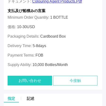
ドキュメント:
Colouring Agent Products.pdf
支払及び船積みの言葉
Minimum Order Quantity:
1 BOTTLE
価格:
10-30USD
Packaging Details:
Cardboard Box
Delivery Time:
5-8days
Payment Terms:
FOB
Supply Ability:
10,000 Bottles/month
お問い合わせ
今接触
指定
記述