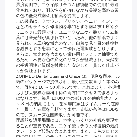
温度範囲で、二ケイ酸リチウム修復物での使用に最適
化されており、耐久性を維持しながら美観を高める歯
の色の低焼成歯科用釉薬を提供します。
この製品は、クラウン、ブリッジ、ベニア、インレー
などのセラミック修復物を専門とする歯科技工所やク
リニックに最適です。ユニークな二ケイ酸リチウム釉
薬には蛍光剤が含まれていないため、他の釉薬でよく
見られる人工的な蛍光のない、自然な見た目の修復物
を必要とする患者にとって優れた選択肢となります。
さらに、蛍光体を含まない歯科用セラミック釉薬であ
るため、不要な色の変化のリスクが軽減され、天然歯
の半透明性と質感を模倣した安定した一貫した仕上が
りが保証されます。
ZONMED Dental Stain and Glaze は、便利な段ボール
箱のパッケージで提供され、最小注文数量は 1 本のみ
で、価格は 10 ～ 30 米ドルです。これにより、小規模
および大規模な歯科手術の両方にアクセスできるよう
になります。毎月 10,000 本のボトルの供給能力と 5
～ 8 日の納期により、歯科専門家はタイムリーな在庫
と一貫した在庫を信頼できます。支払い条件はFOBな
ので、スムーズな国際取引が可能です。
理想的な適用場面には、本物そっくりの外観を実現す
ることが重要である、二ケイ酸リチウム修復物の最終
グレージング段階が含まれます。また、染色プロセス
中に使用して、色合いをカスタマイズしたり、歯科用