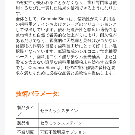
の有効性が失われることがなくなり、歯科専門家は使
用するたびに一貫した結果を信頼できるようになりま
す。
全体として、Ceramix Stain は、信頼性が高く多用途
の歯科用ステインおよびグレーズのソリューションと
して傑出しています。優れた混合性と幅広い適合性を
兼ね備えた自然で審美的な仕上がりにより、耐久性が
あるだけでなく、視覚的に天然歯と見分けがつかない
修復物の作製を目指す歯科技工所にとって好ましい選
択肢となっています。低温焼成のジルコニア蛍光釉薬
ペースト、歯科用二ケイ酸リチウム蛍光釉薬、または
蛍光を含まない透明な歯科用釉薬粉末を塗布する場合
でも、Ceramix Stain は、現代の歯科修復の多様な要
求を満たすために必要な品質と柔軟性を提供します。
技術パラメータ:
製品タイ
セラミックステイン
プ
製品名
セラミックスステイン
不透明度
可変不透明度オプション