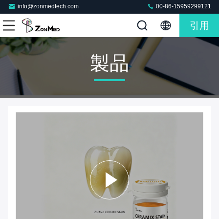
info@zonmedtech.com
00-86-15959299121
引用
製品