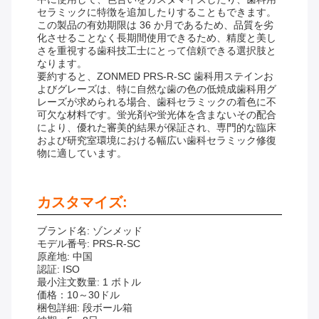
セラミックに特徴を追加したりすることもできます。
この製品の有効期限は 36 か月であるため、品質を劣
化させることなく長期間使用できるため、精度と美し
さを重視する歯科技工士にとって信頼できる選択肢と
なります。
要約すると、ZONMED PRS-R-SC 歯科用ステインお
よびグレーズは、特に自然な歯の色の低焼成歯科用グ
レーズが求められる場合、歯科セラミックの着色に不
可欠な材料です。蛍光剤や蛍光体を含まないその配合
により、優れた審美的結果が保証され、専門的な臨床
および研究室環境における幅広い歯科セラミック修復
物に適しています。
カスタマイズ:
ブランド名: ゾンメッド
モデル番号: PRS-R-SC
原産地: 中国
認証: ISO
最小注文数量: 1 ボトル
価格：10～30ドル
梱包詳細: 段ボール箱