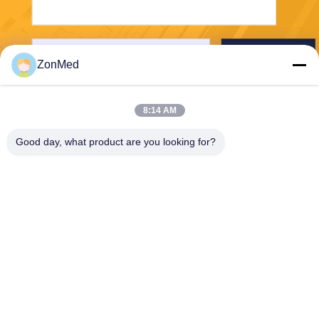
送りなさい
ZonMed
8:14 AM
Good day, what product are you looking for?
Zhongchuang Medical Group Co., Ltd,
info@zonmedtech.com
00-86-15959299121
B10 RM 2703 NEW TREND
CENTRE704PRINCE EDWA
RD ROAD EAST SANPO KO
NG KL HK