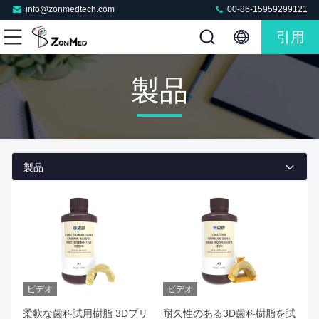
info@zonmedtech.com
00-86-15959299121
引用
製品
製品
ビデオ
ビデオ
柔軟な歯科試用樹脂 3Dプリ
耐久性のある3D歯科樹脂を試