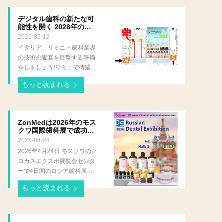
デジタル歯科の新たな可
能性を開く 2026年のリ
ミニ歯科博覧会に 輝く予
2026-05-12
定です
イタリア、リミニ – 歯科業界
の技術の饗宴を目撃する準備
をしましょう!リミニで待望の
2026 年 Expo Dental Meeting
もっと読まれる
が、5 月 14 日から 16 日まで
リミニ展示センター (Fiera di
Rimini) で盛大に開催される
予定です。歯科用 3D プリン
ZonMedは2026年のモス
ティング材料の分野のパイオ
クワ国際歯科展で成功し,
ニアとして、ZonMed はホー
ロシア市場で3Dプリンテ
2026-04-24
ィング樹脂技術が輝く
ル C3 のブース 146 で「主
2026年4月24日 モスクワのク
力」製品の全ラインナップを
ロカスエクスポ展覧会センタ
展示し、ヨーロッパの業界パ
ーで4日間のロシア歯科展が
ートナーを最先端のデジタル
正式に終了しました.歯科3D
ソリューションを通じた歯科
もっと読まれる
プリント材料の分野で革新的
技術探求の旅に招待します。
なブランドとして専門的な製
ヨーロッパで最も影響力のあ
品ポートフォリオと最先端の
る歯科業界イベントの 1 つと
技術ソリューションを通じて