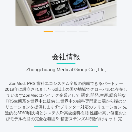
会社情報
Zhongchuang Medical Group Co., Ltd,
ZonMed: PRS 歯科エコシステム全般の信頼できるパートナー
2019年に設立されました 60以上の国や地域でグローバルに存在し
ていますZonMedはハイテク企業として 研究,開発,生産,総合的な
PRS生態系を世界中に提供し,世界中の歯科専門家に端から端のソ
リューションを提供します:P:プリンター対応のソリューション 先
進的な3D印刷技術とシステムR:高級歯科樹脂 性能の高い修復およ
びモデル樹脂の完全な範囲S: 精密ステンズ&特徴付けキット 完全
に対応したシェーディングと特徴付けソリューション厳格な品質
管理,継続的な革新,そして信頼性の高い供給を保証します.北米ア