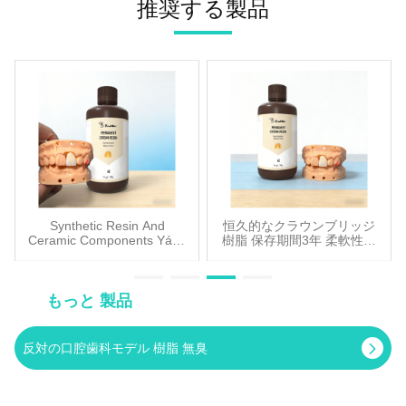
推奨する製品
ルチームを展示し,この業界イ
demands of digital dentistry
ステムを中心に展示を行うと
展示会で、ZonMed は製品だ
ベントでブランドの強みと成
workflowsこの展覧会で
同時に、3Dプリンティング樹
けでなく、3D プリンティン
果を示しました.業界開発につ
は,ZonMedは,歯の義肢,義歯
脂、樹脂セラミック着色剤、
グから審美的な仕上げまでの
いて議論し,誠意ある招待状を
製造,美容修復を含むいくつか
印刷装置などの一連の補完製
ワークフロー全体をカバーす
送りました"スペインで再会し
の主要なアプリケーションシ
品を展示し、医療3Dプリンテ
る完全なデジタル歯科ソリュ
ます!" グローバル歯科分野に
ナリオをカバーする多様なコ
ィングの分野におけるブラン
ーション エコシステムを展示
おける重要なプレーヤーとし
ア製品を展示しました. 柔軟
ドの深い技術的専門知識と革
します。 目に見えない義歯ベ
て,この展示会へのゾメドの参
性と生体互換性を兼ね備えた
新的な能力を包括的に実証し
ースレジン: 従来の義歯のか
加は,イベントのデジタルと精
この樹脂は,柔軟な歯入れのベ
ました。ショーケースの中心
さばりや美的欠点を打破する
密度開発のトレンドと密接に
ースを直接印刷することがで
的なハイライトとして、PRS
このレジンは、柔軟性と生体
一致しています.会社 は 精巧
きます.患者さんの美学的な魅
エコシステムはスタンドアロ
適合性を兼ね備えています。
に 19 号 展覧台 を 配置 し ま
力と 快適な服装の両方の要求
ン製品の限界を超えて、統合
結果として得られる柔軟な義
し た.1#B06は,歯科診断,修復,
Synthetic Resin And
恒久的なクラウンブリッジ
を効果的に満たす.Temp C&B
された「ソフトウェア + 機器
歯は、並外れた装着感と自然
Ceramic Components Yákē
樹脂 保存期間3年 柔軟性が
デジタルソリューションをカ
樹脂 (仮冠&ブリッジ樹脂): こ
+ 材料 + サービス」ソリュー
な外観を提供し、患者の口腔
gāo qiángdù shùzhī yákē
ない 歯科義肢のための恒久
バーするコア製品と技術成果
の樹脂は,臨床的な仮復元シナ
nài mó sǔn xìng shùzhī
的なクラウン樹脂
ションを確立します。このソ
形態を完全に再現します。 3
を展示しています.3Dプリン
リオに合わせた高印刷精度と
yákē shēngwù xiāng róng
リューションは、精度、効
つの修復用「パワーツール」:
タがイベントの ハイライトで
xìng yákē guāng gùhuà
優れた寸法安定性を備えてい
もっと 製品
率、統合を特徴とする医療
一時的なクラウンとブリッ
shùzhī 34 5000 Dental
したゾメド樹脂の色は安定し,
ます.臨時的なクラウンとブリ
3D プリンティングの現在の
ジ、永久クラウン、審美ベニ
strength resin with High
透明性が優れています. 室温
ッジの迅速な製造を可能にし,
Hardness (歯の硬さ) 歯の硬
世界的トレンドと深く合致し
ア用の樹脂で構成され、これ
反対の口腔歯科モデル 樹脂 無臭
では樹脂と優れた互換性を示
臨床作業の効率を大幅に向上
さについて
ており、歯科や整形外科など
らの材料は、プロビジョナル
し,天然で半透明な色を手に入
させる.スマイル フェニエー
のさまざまな分野にわたる臨
修復から長期にわたるクラウ
れます.層状の染色効果適用場
ル (エステティック フェニエ
床および産業アプリケーショ
ンとブリッジの作業および低
所と投与量は操作中に簡単に