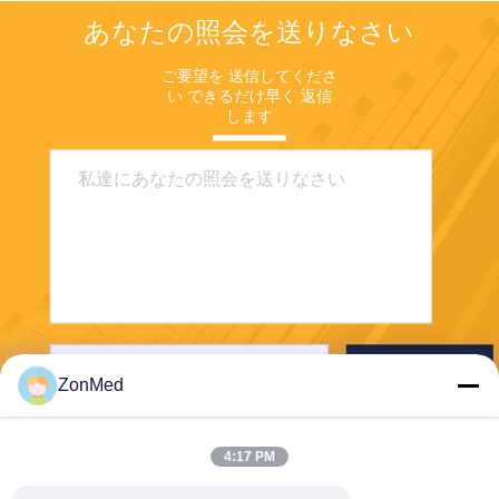
ッショナリズムを十分に実証
イト訪問者に製品の魅力を臨
の間 ゾメドのブースは 絶え
は,多くの地元のディストリビ
するとともに、パーソナライ
あなたの照会を送りなさい
場感たっぷりに体験していた
ず訪問者でいっぱいでした 国
ューター,歯医者,歯科研究室
ズされた統合ソリューション
だくために、ZonMed はブー
内外の歯科医や ディストリビ
のマネージャーも 訪ねてきま
に対する世界の医療 3D プリ
スに「製品 + サンプル」の両
ご要望を 送信してくださ
ューターや業界専門家が 立ち
した施設内のスタッフは,各樹
ンティング市場の緊急需要に
方を展示するデュアル ディス
い できるだけ早く 返信
止まって尋ねましたステンス
脂を使用した製品ディスプレ
も対応します。 PRS エコシ
します
プレイ ゾーンを細心の注意を
の染色効果とプリンターの実
イの性能特性,アプリケーショ
ステムの重要なコンポーネン
払って設計しました。本物そ
用的な性能を直接体験します
ンシナリオ,および互換性のあ
トとして機能する、付属の
っくりの総義歯や半透明の審
専門的な説明と 細心の注意を
る印刷機器についての詳細な
3D プリンティング樹脂、樹
美的ベニヤから、精巧に精細
払ったサービスで 客の質問に
紹介を訪問者に提供しました.
脂セラミック着色剤、および
な仮修復物に至るまで、レジ
忍耐強く答えました歯科の分
印刷されたサンプルの実証
印刷装置は、コア システムと
ンプリントされた多様な完成
野におけるZomedの革新的な
ZonMedの歯科3D印刷樹脂の
完璧に相乗効果を発揮しま
サンプルは、ZonMed のさま
コンセプトと技術的優位性を
精度,安定性,生物互換性の特
す。これは、Zonmed の製品
ざまな製品の性能上の利点を
包括的に伝える同僚から広く
徴を鮮明に示しています.
マトリックスの完全性と互換
視覚的に実証します。同時
認められ,高く評価されました
Many dental professionals
性をさらに強調し、PRS エコ
に、専門の技術チームがイベ
この南中国歯科展は 製品や技
who experienced the
システムの効率的な実装に強
ント期間中現地に常駐し、ヨ
術を展示する 壮大なイベント
products firsthand remarked
力なサポートを提供します。
ーロッパの顧客の臨床上の問
だけでなく 世界歯科業界にお
that ZonMed’s solutions
送りなさい
PRSエコシステムの展示エリ
い合わせに対応する一対一の
ZonMed
ける 深い交流と協力の場でも
effectively address the critical
アは会場全体の注目の的とな
コンサルティングを提供しま
あります中国からの業界パー
pain points associated with
り、問い合わせや商談に熱心
す。地元の歯科産業の特有の
トナーと深く関わるためにこ
traditional denture fabrication
な来場者が絶え間なく集まる
特性に合わせてガイダンスを
4:17 PM
の高品質のプラットフォーム
—specifically long
など、会場の雰囲気は熱気に
調整することで、チームはカ
を利用しましたマレーシア,フ
turnaround timesデジタル歯
包まれていました。私たちの
スタマイズされた製品適応計