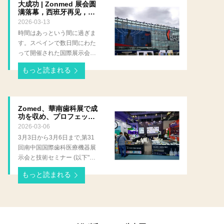
大成功 | Zonmed 展会圆
して、リミニで開催されるエ
同社は,中国の歯科材料の強力
满落幕，西班牙再见，俄
キスポ デンタル ミーティン
な能力を,ロシアと東欧の市場
罗斯再会！
2026-03-13
グは、長年にわたり、一流の
における業界パートナーに実
時間はあっという間に過ぎま
技術、前衛的なコンセプト、
証しました展覧会への参加を
す。スペインで数日間にわた
プレミアム リソースの世界的
成功裏に締めくくった. ロシ
って開催された国際展示会
なハブとしての役割を果たし
ア歯科展は 東欧で最も大きく
は、無事終了に近づきまし
てきました。これは、歯科
影響力のある歯科産業のイベ
もっと読まれる
た。 Zonmed は見事な外観を
医、歯科技工所、業界の専門
ントの一つで 何百もの歯科企
見せ、その中核となる製品マ
家がアイデアを交換し、イノ
業,販売業者,歯科クリニック
トリックスを披露しました。
ベーションを起こすための単
世界各地の業界専門家が参加
これらの製品の中で、ブラン
なる舞台ではなく、企業が自
Zomed、華南歯科展で成
し,新しい技術,新たなパート
ドの中核的な競争力を集中的
社の中核能力を実証し、欧州
功を収め、プロフェッシ
ナーシップの構築,新興トレン
に具体化した PRS エコシス
市場に拡大するための極めて
ョナリズムを披露し、ス
2026-03-06
ドに関する洞察の交換のため
ペインでの再会を楽しみ
テムが展示会の焦点として浮
重要な入り口でもあります。
3月3日から3月6日まで,第31
の業界における重要なプラッ
にしています
上しました。 PRS エコシス
ロシア歯科博覧会での大成功
回南中国国際歯科医療機器展
トフォームとして機能します.
テムは、その独自の技術的利
を受けて、ゾンメッドは、よ
示会と技術セミナー (以下"南
ZonMed’s participation in this
点とさまざまなシナリオにわ
り包括的な製品マトリックス
中国歯科展示会"と呼ばれ),4
event aimed to further
たる多用途な適応性のおかげ
とより成熟した技術ソリュー
もっと読まれる
日間のイベント中国輸入輸出
penetrate the Russian market
で、世界中のパートナーから
ションに裏打ちされた中国の
フェアコンプレックスDエリ
and present local dental
大きな注目と評価を集め、こ
歯科材料の革新的な優れた能
アで成功裏に終了しました
professionals with
のスペイン ツアーは完璧な結
力をヨーロッパ市場に披露す
Zomedはブース 19.1#B06で
comprehensive 3D printing
末を迎えました。 展示会を通
るために、休むことなくイタ
主要製品とプロフェッショナ
resin solutions tailored to the
じて、ZonmedはPRSエコシ
リアに直行しています。この