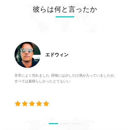
ール 樹脂): 特別に美学的な修
ンの需要を完全に満たしま
侵襲の審美ベニアに至るまで
制御され,臨床実践の正確な染
復のために設計されたこの樹
彼らは何と言ったか
す。オンサイト訪問者に、便
のシナリオに合わせて調整さ
色ニーズを満たします.高品質
脂は,高い色の忠実性と優れた
利で効率的、反復可能なエン
れています。ミクロンレベル
の無機色素で作られています
半透明性を誇っています.自然
ドツーエンドのアプリケーシ
の印刷精度、安定した機械的
強い化学的安定性,高温耐性,
な歯の質感を正確に複製し,歯
ョン エクスペリエンスを提供
特性、本物のような質感を備
そして色が薄れない. 豊かな
科医に最小限の侵襲性のある
しました。データは医療シス
え、基本的な修復処置からハ
色配列を提供し,自然歯の色に
美容修復を行うことを可能に
テムとシームレスに統合で
イエンドの審美治療に至るま
正確にマッチ,陶器の修復によ
する.永久 冠 樹脂: この樹脂
き、スキャン、モデリング、
で、あらゆる臨床要件を満た
り より現実的な美学的な結果
は 優れた 機械 耐久性 と 長期
印刷、トレーサビリティを含
します。強力なサポート製
が得られるようにする展示さ
安定性 を 備わっ ており,永久
エドウィン
む完全に接続されたワークフ
品：CERAMIX染色、
れている高精度歯科3Dプリン
的 な 後部 修復 に 理想 的 で
ローが可能になります。さら
POLYFIX染色、モデリングリ
ターには,産業用グレードの光
す.耐久性のある治療の必要性
に、このシステムは柔軟な拡
キッドなどの補完製品もライ
学エンジンが搭載されていま
を効果的に満たす長期にわた
張性を備えており、さまざま
ンナップをさらに充実させて
す.高速と高精度を組み合わせ
非常によく売れました. 荷物には少しだけ滴が入っていましたが,
る歯科用ソリューションです
なクライアントの特定のニー
います。これらの補助具によ
る. 効率的に歯科モデル,イン
すべては素晴らしかったとてもいい
補完染料シリーズ (POLYFIX
ズに合わせたカスタマイズさ
り、修復物は天然の歯とほと
プラントガイド,一時的な冠,
とCERAMIX):これらの樹脂と
れたソリューションが可能で
んど見分けがつかないほどリ
および他の製品を印刷するこ
一緒に開始されました.これら
す。従来のスタンドアロン製
アルな色の変化と質感の詳細
とができます. 操作が簡単で,
の染料剤は,個別化された色付
品と比較して、運用効率が大
を実現することができ、完成
複数の材料をサポートします.
けと 細かい美学的な洗練を可
幅に向上し、運用コストが削
したすべてのピースが天然の
歯科修復の効率性と精度を大
能にし, 義歯と修復機器3Dプ
減され、エコシステム中心の
歯列の生き生きとした本物の
幅に向上させる歯科治療のデ
リントの歯科修復のバイオミ
戦略的レイアウトにおけるゾ
ような品質を正確に再現する
ジタル化が進んでいる傾向に
ミクリーと美学的な質をさら
ンメッドの先見性とプロフェ
ことが保証されます。オンサ
完全に合致しています 展覧会
に高めます ZonMedのブース