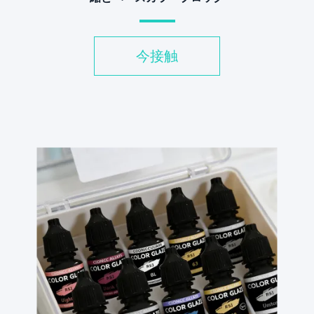
今接触
v