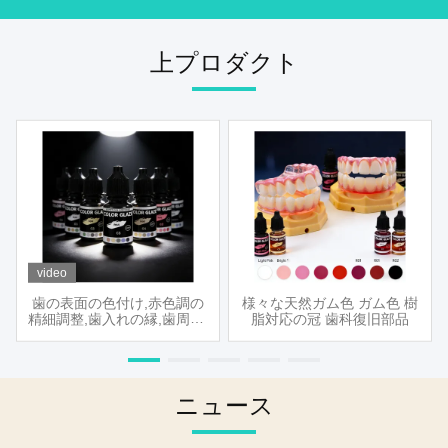
上プロダクト
video
歯の表面の色付け,赤色調の
様々な天然ガム色 ガム色 樹
精細調整,歯入れの縁,歯周部,
脂対応の冠 歯科復旧部品
歯周部詰め物,修復軟組織の
現実的な色彩仕上げのため
に開発されたUVコーティン
グ
ニュース