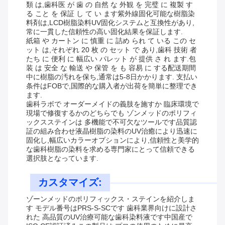
類 は,歯科医 が 歯 の 自然 な 外観 を 完璧 に 複製 す
る こと を 保証 し て い ます紫外線固化可能な樹脂染
料剤は,LCD樹脂染料UV固化システムと互換性があり,
常に一貫した信頼性の高い固化結果を保証します.
紙箱 や カートン に 慎重 に 詰め られ て いる この セ
ット は,それぞれ 20 枚 の セット で あり,歯科 技術 者
たち に 便利 に 幅広い パレット が 提供 さ れ ます.包
装 は 安全 な 輸送 や 保管 を も 容易 に する配送期間
中に樹脂の汚れを保ち,通常は5-8日かかります. 支払い
条件はFOBで,国際的な購入者が出荷を簡単に整理でき
ます.
歯科ラボで オーダーメイドの義肢を施すか 臨床環境で
現場で修復するかのどちらでも ゾンメッドのポリフィ
ックスステインは 多機能で不可欠なツールです品質認
証の組み合わせ液晶樹脂の染料のUV治癒により迅速に
固化し,幅広いカラーオプションにより,信頼性と美学的
な歯科樹脂の染料を求める専門家にとって信頼できる
選択肢となっています.
カスタマイズ:
ゾーンメッドのポリフィックス・ステインを紹介しま
す モデル番号はPRS-S-SCです 歯科業界向けに設計さ
れた 高品質のUV治療可能な歯科染料液です中国産で