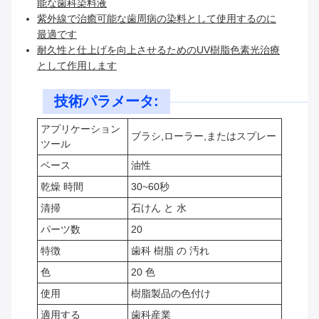
能な歯科染料液
紫外線で治癒可能な歯周病の染料として使用するのに
最適です
耐久性と仕上げを向上させるためのUV樹脂色素光治療
として作用します
技術パラメータ:
アプリケーション
ブラシ,ローラー,またはスプレー
ツール
ベース
油性
乾燥 時間
30~60秒
清掃
石けん と 水
パーツ数
20
特徴
歯科 樹脂 の 汚れ
色
20 色
使用
樹脂製品の色付け
適用する
歯科産業