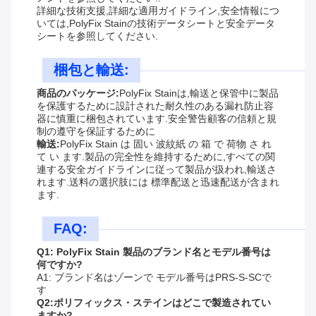
詳細な技術支援,詳細な適用ガイドライン,安全情報につ
いては,PolyFix Stainの技術データシートと安全データ
シートを参照してください.
梱包と輸送:
商品のパッケージ:
PolyFix Stainは,輸送と保管中に製品
を保護するために設計された耐久性のある漏れ防止容
器に慎重に梱包されています.安全警告顧客の信頼と規
制の遵守を保証するために
輸送:
PolyFix Stain は 固い 波紋紙 の 箱 で 荷物 さ れ
て い ます.製品の完全性を維持するために,すべての関
連する安全ガイドラインに従って製品が扱われ,輸送さ
れます.送料の選択肢には 標準配送と迅速配送が含まれ
ます.
FAQ:
Q1: PolyFix Stain 製品のブランド名とモデル番号は
何ですか?
A1: ブランド名はゾーンで モデル番号はPRS-S-SCで
す
Q2:ポリフィックス・ステインはどこで製造されてい
ますか?