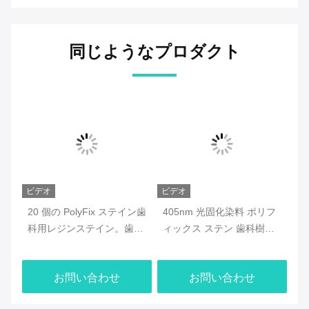
同じようなプロダクト
ビデオ
ビデオ
ビ
テイ
20 個の PolyFix ステイン歯
405nm 光固化染料 ポリフ
ク
完全
科用レジンステイン。歯科
ィックス ステン 歯科樹脂
ォ
ェッ
用途のレジン製品に高精度
ステン 20色で提供され 歯
色
ッ
の着色を提供します。
科の色が一致する
含
お問い合わせ
お問い合わせ
い
剤