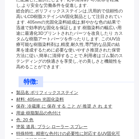
し,より安全な労働条件を促進します.
総合的に,ポリフィックスステインは,汎用的で信頼性の
高いLCD樹脂ステインUV固化製品として注目されてい
ます. 405nmの光固化染料組成は,鮮やかな色の結果で
迅速で効率的な固化を保証します.樹脂染料の幅広い用
途に最適化3Dプリントされたパーツを改良したり カス
タムな樹脂アートパーツを作ったりします. このUV治
療可能な樹脂染料剤は,精度,耐久性,専門的な品質の結
果を達成するために必要な使いやすさ推奨された保管
方法に従い,簡単に清掃することで,利用者はゴム製のス
テンディングの快適さを享受し,その美しさと機能性を
高めることができます.
特徴:
製品名:ポリフィックスステイン
材料: 405nm 光固化染料
保存: 冷蔵庫 に 保存 する こと が 推奨 さ れ ます
用途:樹脂製品の色付け
色: 20 色
塗装 道具: ブラシ,ローラー,スプレー
特殊特性: 精密な色付けの必要性に対応するUV固化可