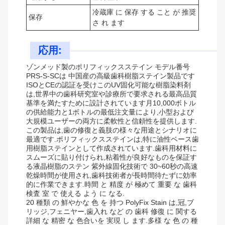
冷蔵庫 に 保存 する こと が 推奨
保存
さ れ ます
応用:
ゾンメッド製のポリフィックスステイン モデル番号
PRS-S-SCは 中国産の高級歯科樹脂ステイン製品です
ISOとCEの認証を受けこのUV固化可能な樹脂染料剤
は,世界中の歯科研究室や診療所で要求される最高品質
基準を満たすために設計されています月10,000ボトル
の供給能力と1ボトルの最低注文量により,小型および
大規模ユーザーの両方に柔軟性と信頼性を提供します.
この製品は,歯の修復と義肢の様々な用途とシナリオに
最適です.ポリフィックスステインは,特に油性ベース歯
用樹脂ステインとして作成されています.歯科用材料に
スムーズに貼り付けられ,粘着性が良好なものを保証す
る液晶樹脂のステン 紫外線固化技術で 30~60秒の高速
乾燥時間が使用され,歯科技術者が長時間待たずに効率
的に作業できます.時間 と 精度 が 極めて 重要 な 歯科
検査 室 で 使える よう に なる.
20 種類 の 鮮やかな 色 を 持つ PolyFix Stain は,冠,ブ
リッジ,フェニヤー,歯入れ など の 歯科 修復 に 関する
詳細 な 精密 な 色合いを 実現 し ます.多様 な 色 の 種