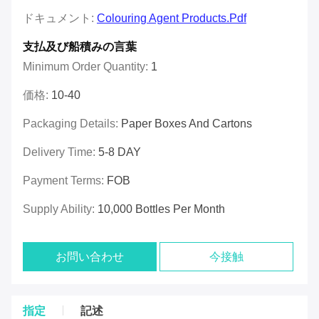
ドキュメント:
Colouring Agent Products.pdf
支払及び船積みの言葉
Minimum Order Quantity:
1
価格:
10-40
Packaging Details:
Paper Boxes And Cartons
Delivery Time:
5-8 DAY
Payment Terms:
FOB
Supply Ability:
10,000 Bottles Per Month
お問い合わせ
今接触
指定
記述