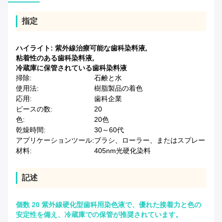
指定
ハイライト:
紫外線治療可能な歯科染料液
,
粘着性のある歯科染料液
,
冷蔵庫に保管されている歯科染料液
掃除:
石鹸と水
使用法:
樹脂製品の着色
応用:
歯科企業
ピースの数:
20
色:
20色
乾燥時間:
30～60代
アプリケーションツール:
ブラシ、ローラー、またはスプレー
材料:
405nm光硬化染料
記述
個数 20 紫外線硬化型歯科用染色液で、優れた接着力と色の
安定性を備え、冷蔵庫での保管が推奨されています。