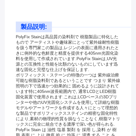
製品説明:
PolyFix Stainは高品質の染料剤で 樹脂製品に特化した
もので アーティストや趣味家にとって紫外線耐性樹脂
を扱う専門家この製品は,レジンの表面に適用されたと
きに例外的な色鮮度と精度を提供する405nm光固化染
料を使用して作成されています.PolyFix Stainは,UV光
源との互換性と性能を比類のないものにしています迅
速な固化と完璧な仕上げを保証します.
ポリフィックス・ステーンの特徴の一つは 紫外線治療
可能な樹脂染料剤であるということです つまり 紫外線
照明の下で迅速かつ効果的に 固めるように設計されて
います特に405nm波長範囲内で, 通常LCDとLED樹脂
固化装置で使用されます.これは,LCDベースの3Dプリ
ンターや他のUV光固化システムを使用して詳細な樹脂
モデルやアートワークを作成する人々にとって理想的
な製品ですポリフィックスステインの精密な固化特性
により,素材の物理的性質を損なうことなく,樹脂マトリ
ックスに完全に統合できる濃厚で深い色が得られる.
PolyFix Stain は 油性 塩基 製剤 を 採用 し,染料 が 樹
脂 表面 に より 徹底 的 に 均等 に 浸透 する こと を