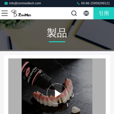
info@zonmedtech.com
00-86-15959299121
引用
製品