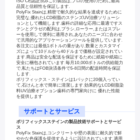
ISO CE認証済みこの製品は,プロの使用のために最高
品質と信頼性を保証します.
PolyFix Stainは,精密で耐久的な結果を達成するために
完璧な,優れたLCD樹脂のステンズUV治療ソリューシ
ョンとして機能します.歯科の詳細な応用に最適ですス
テンとグラゼの配列は,ブラシ,ローラー,またはスプレ
ーを使用して便利に適用され,あなたのニーズに合わせ
て汎用的なアプリケーションツールを提供しています.
各注文には最低1ボトルの量があり,数量とカスタマイ
ズによって10ドルから40ドルまで価格が設定されてい
ます.商品は安全な配送を保証するために紙箱や紙箱に
安全に梱包されています.毎月10,000ボトルの供給能力
で,私たちはFOB決済条件で5-8日間の配送時間を保証
します.
ポリフィックス・ステインは1パックに20個入ってい
て,石けんと水で簡単に清潔します.効果的なLCD樹脂染
料UV治療オプション歯科の専門家向けに 優れた性能
を提供します
サポートとサービス
ポリフィックスステインの製品技術サポートとサービ
ス
PolyFix Stainは,コンクリートや壁の表面に耐久的で鮮
やかな色保護を提供するように設計されています.適用