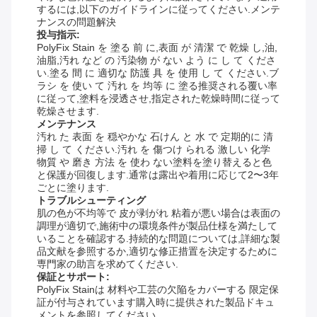
するには,以下のガイドラインに従ってください.メンテ
ナンスの問題解決
投与指示:
PolyFix Stain を 塗る 前 に,表面 が 清潔 で 乾燥 し,油,
油脂,汚れ など の 汚染物 が ない よう に し て くださ
い.塗る 間 に 適切な 防護 具 を 使用 し て ください.ブ
ラシ を 使い て 汚れ を 均等 に 塗る推奨される覆い率
に従って,塗料を浸透させ,指定された乾燥時間に従って
乾燥させます.
メンテナンス
汚れ た 表面 を 穏やかな 石けん と 水 で 定期的に 清
掃 し て ください.汚れ を 傷つけ られる 激しい 化学
物質 や 磨き 方法 を 使わ ない塗料を塗り替えると色
と保護が回復します.通常は露出や着用に応じて2〜3年
ごとに塗ります.
トラブルシューティング
肌の色が不均等で 皮が剥がれ 粘着が悪い場合は表面の
調理が適切で,施術中の環境条件が製品仕様を満たして
いることを確認する.持続的な問題については,詳細な製
品文献を参照するか,適切な修正措置を決定するために
専門家の助言を求めてください.
保証とサポート:
PolyFix Stainは 材料や工芸の欠陥をカバーする 限定保
証が付与されています購入時に提供された製品ドキュ
メントを参照してください..