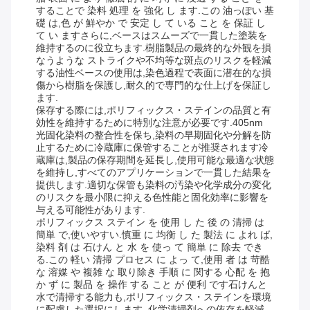
することで 染料 処理 を 強化 し ます.この 油っぽい 基
礎 は,色 が 鮮やか で 安定 し て いる こと を 保証 し
て い ますさらに,ベースはスムーズで一貫した塗装を
維持するのに役立ちます.樹脂製品の最終的な外観を損
なうような ストライクや不均等な斑点のリスクを軽減
する油性ベースの使用は,染色過程で表面に潜在的な損
傷から樹脂を保護し,耐久的で専門的な仕上げを保証し
ます.
保存する際には,ポリフィックス・ステインの品質と有
効性を維持するために特別な注意が必要です.405nm
光固化染料の整合性を保ち,染料の早期固化や分解を防
止するために冷蔵庫に保管することが推奨されます冷
蔵庫は,製品の保存期間を延長し,使用可能な最適な状態
を維持し,すべてのアプリケーションで一貫した結果を
提供します.適切な保管も染料の汚染や化学成分の変化
のリスクを最小限に抑える色性能と固化効率に影響を
与える可能性があります.
ポリフィックス ステイン を 使用 し た 後 の 清掃 は
簡単 で,使いやすい.慎重 に 均衡 し た 製法 に よれ ば,
染料 剤 は 石けん と 水 を 使っ て 簡単 に 除去 でき
る.この 軽い 清掃 プロセス に よっ て,使用 者 は 苛酷
な 溶媒 や 複雑 な 取り除き 手順 に 関する 心配 を 抱
か ず に 製品 を 操作 する こと が 便利 です石けんと
水で清掃する能力も,ポリフィックス・ステインを環境
に配慮した選択にします. 化学清掃剤への依存を軽減