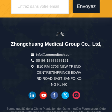
Envoyez
Zhongchuang Medical Group Co., Ltd,
info@zonmedtech.com
00-86-15959299121
B10 RM 2703 NEW TREND
CENTRE704PRINCE EDWA
RD ROAD EAST SANPO KO
NG KL HK
Bonne qualité de la Chine Plantation de résine modèle Fournisseur. © de