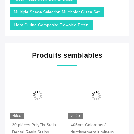
Multiple Shade Selection Multicolor Glaze Set
Light Curing Composite Flowable Resin
Produits semblables
vidéo
vidéo
vi
20 pièces PolyFix Stain
405nm Colorants à
Ag
,
Dental Resin Stains
durcissement lumineux
ré