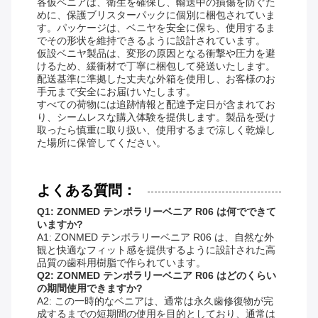
各仮ベニアは、衛生を確保し、輸送中の損傷を防ぐた
めに、保護ブリスターパックに個別に梱包されていま
す。パッケージは、ベニヤを安全に保ち、使用するま
でその形状を維持できるように設計されています。
仮設ベニヤ製品は、変形の原因となる衝撃や圧力を避
けるため、緩衝材で丁寧に梱包して発送いたします。
配送基準に準拠した丈夫な外箱を使用し、お客様のお
手元まで安全にお届けいたします。
すべての荷物には追跡情報と配達予定日が含まれてお
り、シームレスな購入体験を提供します。製品を受け
取ったら慎重に取り扱い、使用するまで涼しく乾燥し
た場所に保管してください。
よくある質問：
Q1: ZONMED テンポラリーベニア R06 は何でできて
いますか?
A1: ZONMED テンポラリーベニア R06 は、自然な外
観と快適なフィット感を提供するように設計された高
品質の歯科用樹脂で作られています。
Q2: ZONMED テンポラリーベニア R06 はどのくらい
の期間使用できますか?
A2: この一時的なベニアは、通常は永久歯修復物が完
成するまでの短期間の使用を目的としており、通常は