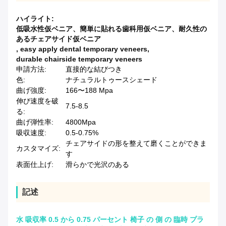
ハイライト:
低吸水性仮ベニア、簡単に貼れる歯科用仮ベニア、耐久性の
あるチェアサイド仮ベニア
,
easy apply dental temporary veneers
,
durable chairside temporary veneers
申請方法:
直接的な結びつき
色:
ナチュラルトゥースシェード
曲げ強度:
166〜188 Mpa
伸び速度を破
7.5-8.5
る:
曲げ弾性率:
4800Mpa
吸収速度:
0.5-0.75%
チェアサイドの形を整えて磨くことができま
カスタマイズ:
す
表面仕上げ:
滑らかで光沢のある
記述
水 吸収率 0.5 から 0.75 パーセント 椅子 の 側 の 臨時 プラ