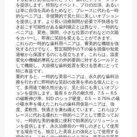
を提供します。特別なイベント、プロの出演、あるい
は単に自信を高めるためなど、ブレースに代わる一時
的なベニアは、非侵襲的で見た目に美しいオプション
を提供します。より長い治療期間が必要で不快感を引
き起こす可能性がある歯列矯正とは異なり、一時的な
ベニアは、変色、隙間、小さな位置のずれなどの欠陥
をカバーし、即座に笑顔を変えることができます。
これらの一時的な歯科用ベニアは、審美的な機能を強
化するだけでなく、暫定期間中の下の歯を損傷や知覚
過敏から保護するのにも役立ちます。これらは、温度
変化や機械的摩耗などの外的要因に対するシールドと
して機能し、大規模な歯科処置を受ける患者にとって
特に有益です。
要約すると、一時的な美容ベニアは、永久的な歯科治
療を行わずに即時的な笑顔の改善を求める個人にとっ
て、多用途で耐久性があり、見た目にも美しいオプシ
ョンを提供します。最長 6 か月の耐久性、7.5 ～ 8.5
の破断伸び率、92D のショア硬度、0.5 ～ 0.75% の最
小吸水率を備えたこれらの歯科用仮装ベニアは、強
度、柔軟性、快適さを兼ね備えています。これらはブ
レースに代わる優れた一時的ベニアとして際立ってお
り、一時的な美的修復に便利で効果的なソリューショ
ンを提供します。永久治療前の一時しのぎとして使用
する場合でも、独立した美容上の強化として使用する