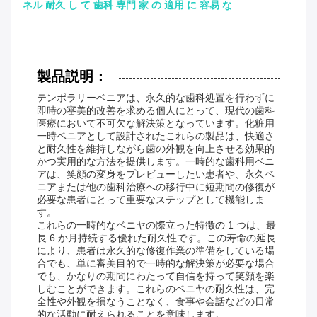
ネル 耐久 し て 歯科 専門 家 の 適用 に 容易 な
製品説明：
テンポラリーベニアは、永久的な歯科処置を行わずに
即時の審美的改善を求める個人にとって、現代の歯科
医療において不可欠な解決策となっています。化粧用
一時ベニアとして設計されたこれらの製品は、快適さ
と耐久性を維持しながら歯の外観を向上させる効果的
かつ実用的な方法を提供します。一時的な歯科用ベニ
アは、笑顔の変身をプレビューしたい患者や、永久ベ
ニアまたは他の歯科治療への移行中に短期間の修復が
必要な患者にとって重要なステップとして機能しま
す。
これらの一時的なベニヤの際立った特徴の 1 つは、最
長 6 か月持続する優れた耐久性です。この寿命の延長
により、患者は永久的な修復作業の準備をしている場
合でも、単に審美目的で一時的な解決策が必要な場合
でも、かなりの期間にわたって自信を持って笑顔を楽
しむことができます。これらのベニヤの耐久性は、完
全性や外観を損なうことなく、食​​事や会話などの日常
的な活動に耐えられることを意味します。