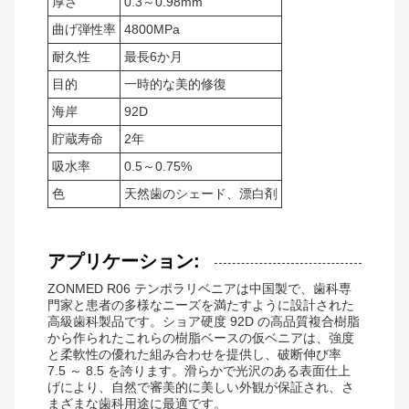
厚さ
0.3～0.98mm
曲げ弾性率
4800MPa
耐久性
最長6か月
目的
一時的な美的修復
海岸
92D
貯蔵寿命
2年
吸水率
0.5～0.75%
色
天然歯のシェード、漂白剤
アプリケーション:
ZONMED R06 テンポラリベニアは中国製で、歯科専
門家と患者の多様なニーズを満たすように設計された
高級歯科製品です。ショア硬度 92D の高品質複合樹脂
から作られたこれらの樹脂ベースの仮ベニアは、強度
と柔軟性の優れた組み合わせを提供し、破断伸び率
7.5 ～ 8.5 を誇ります。滑らかで光沢のある表面仕上
げにより、自然で審美的に美しい外観が保証され、さ
まざまな歯科用途に最適です。