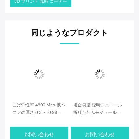
3D プリント 臨時 コーナー
同じようなプロダクト
・磨
曲げ弾性率 4800 Mpa 仮ベ
複合樹脂 臨時フェニール
天
一
ニアの厚さ 0.3 ～ 0.98 mm
折りたたみモジュール
の
適用方法 歯科修復に最適化
4800 Mpa 耐久性および歯
時
されたダイレクトボンディ
科ソリューションの一時的
る
お問い合わせ
お問い合わせ
ング
な美容修復