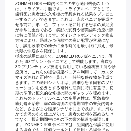
ZONMED R06 一時的ベニアの主な適用機会の 1 つ
は、トライアル手順です。トライアルベニアとして、
歯科医と患者は永久修復の予想される結果をプレビュ
ーすることができます。これは、永久ベニアを完成さ
せる前に、形、色、フィット感に対する患者の満足度
が非常に重要である、笑顔の変身や審美歯科治療の際
に特に価値があります。ダイレクトボンディング塗布
方法により、迅速かつ信頼性の高い配置が容易にな
り、試用段階での椅子に座る時間を最小限に抑え、最
大限の快適さを確保します。
従来の試用に加えて、ZONMED R06 仮ベニアは、優
れた 3D プリント仮ベニアとして機能します。高度な
3D プリンティング技術を採用している歯科技工所や診
療所は、これらの複合樹脂ベニアを利用して、カスタ
マイズされた正確で一貫した一時的な修復物を作成で
きます。この適用シナリオは、詳細な患者固有のソリ
ューションを必要とする複雑な症例に特に有益で、初
期の準備と恒久的な修復の間のギャップを埋めます。
これらのトライアルベニアの多用途性は、緊急修復、
歯列矯正治療、歯の準備後の治癒期間中の審美的矯正
など、さまざまな臨床シナリオにまで及びます。滑ら
かで光沢のある仕上がりは、患者の信頼を高めるだけ
でなく、暫定期間中にその下の歯の構造を保護しま
す。 ZONMED R06 仮ベニアは、短期的な保護に使用
する場合でも、評価ツールとして使用する場合でも、