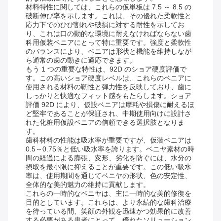
材料特性に関しては、これらの仮単板は 7.5 ～ 8.5 の
破断伸び率を示します。これは、その優れた柔軟性と
応力下でのひび割れや破損に対する耐性を示してお
り、これは口の動的な環境に耐えなければならない歯
科用仮装ベニアにとって特に重要です。強度と柔軟性
のバランスにより、ベニアは形状と機能を維持しなが
ら通常の歯の動きに適応できます。
もう 1 つの重要な特性は、92D のショア硬度評価で
す。この高いショア硬度レベルは、これらのベニアに
使用される材料の靭性と弾力性を反映しており、歯に
しっかりと快適なフィット感をもたらします。ショア
評価 92D により、仮設ベニアは摩耗や損傷に耐えるほ
ど堅牢であることが保証され、中期使用向けに設計さ
れた化粧用仮設ベニアの信頼できる選択肢となりま
す。
歯科材料の性能は吸水率が重要ですが、仮装ベニアは
0.5～0.75％と低い吸水率を誇ります。ベニヤ素材の時
間の経過による膨張、変形、劣化を防ぐには、水分の
摂取を最小限に抑えることが重要です。この低い吸水
率は、使用期間を通じてベニヤの形状、色の安定性、
全体的な美的魅力の維持に貢献します。
これらの一時的なベニヤは、主に一時的な美的修復を
目的としています。これらは、より永続的な歯科治療
を待っている間、笑顔の外観を迅速かつ効果的に改善
する必要がある患者にとって、優れたソリューション