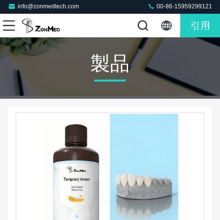
info@zonmedtech.com
00-86-15959299121
引用
製品