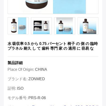
水 吸収率 0.5 から 0.75 パーセント 椅子 の 側 の 臨時
プラネル 耐久 し て 歯科 専門 家 の 適用 に 容易 な
製品詳細
Place Of Origin:
CHINA
ブランド名:
ZONMED
証明:
ISO
モデル番号:
PRS-R-06