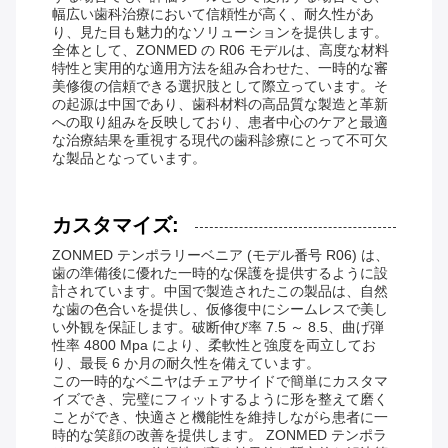
幅広い歯科治療において信頼性が高く、耐久性があ
り、見た目も魅力的なソリューションを提供します。
全体として、ZONMED の R06 モデルは、高度な材料
特性と実用的な適用方法を組み合わせた、一時的な審
美修復の信頼できる選択肢として際立っています。そ
の起源は中国であり、歯科材料の高品質な製造と革新
への取り組みを反映しており、患者中心のケアと最適
な治療結果を重視する現代の歯科診療にとって不可欠
な製品となっています。
カスタマイズ:
ZONMED テンポラリーベニア (モデル番号 R06) は、
歯の準備後に優れた一時的な保護を提供するように設
計されています。中国で製造されたこの製品は、自然
な歯の色合いを提供し、仮修復中にシームレスで美し
い外観を保証します。破断伸び率 7.5 ～ 8.5、曲げ弾
性率 4800 Mpa により、柔軟性と強度を両立してお
り、最長 6 か月の耐久性を備えています。
この一時的なベニヤはチェアサイドで簡単にカスタマ
イズでき、完璧にフィットするように形を整えて磨く
ことができ、快適さと機能性を維持しながら患者に一
時的な笑顔の改善を提供します。 ZONMED テンポラ