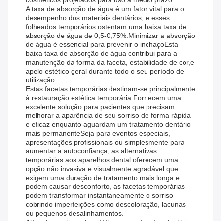
cosméticos projetados para uso a médio prazo.
A taxa de absorção de água é um fator vital para o
desempenho dos materiais dentários, e esses
folheados temporários ostentam uma baixa taxa de
absorção de água de 0,5-0,75%.Minimizar a absorção
de água é essencial para prevenir o inchaçoEsta
baixa taxa de absorção de água contribui para a
manutenção da forma da faceta, estabilidade de cor,e
apelo estético geral durante todo o seu período de
utilização.
Estas facetas temporárias destinam-se principalmente
à restauração estética temporária.Fornecem uma
excelente solução para pacientes que precisam
melhorar a aparência de seu sorriso de forma rápida
e eficaz enquanto aguardam um tratamento dentário
mais permanenteSeja para eventos especiais,
apresentações profissionais ou simplesmente para
aumentar a autoconfiança, as alternativas
temporárias aos aparelhos dental oferecem uma
opção não invasiva e visualmente agradável.que
exigem uma duração de tratamento mais longa e
podem causar desconforto, as facetas temporárias
podem transformar instantaneamente o sorriso
cobrindo imperfeições como descoloração, lacunas
ou pequenos desalinhamentos.