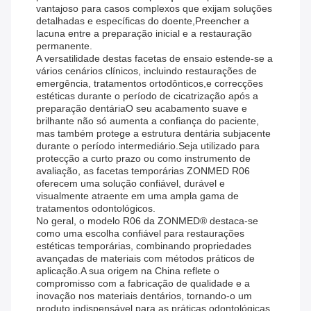
vantajoso para casos complexos que exijam soluções
detalhadas e específicas do doente,Preencher a
lacuna entre a preparação inicial e a restauração
permanente.
A versatilidade destas facetas de ensaio estende-se a
vários cenários clínicos, incluindo restaurações de
emergência, tratamentos ortodônticos,e correcções
estéticas durante o período de cicatrização após a
preparação dentáriaO seu acabamento suave e
brilhante não só aumenta a confiança do paciente,
mas também protege a estrutura dentária subjacente
durante o período intermediário.Seja utilizado para
protecção a curto prazo ou como instrumento de
avaliação, as facetas temporárias ZONMED R06
oferecem uma solução confiável, durável e
visualmente atraente em uma ampla gama de
tratamentos odontológicos.
No geral, o modelo R06 da ZONMED® destaca-se
como uma escolha confiável para restaurações
estéticas temporárias, combinando propriedades
avançadas de materiais com métodos práticos de
aplicação.A sua origem na China reflete o
compromisso com a fabricação de qualidade e a
inovação nos materiais dentários, tornando-o um
produto indispensável para as práticas odontológicas