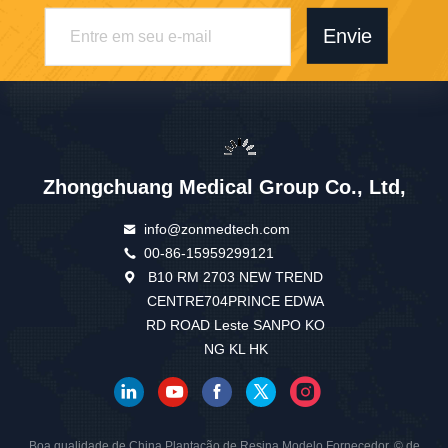
Envie
Zhongchuang Medical Group Co., Ltd,
info@zonmedtech.com
00-86-15959299121
B10 RM 2703 NEW TREND
CENTRE704PRINCE EDWA
RD ROAD Leste SANPO KO
NG KL HK
Boa qualidade de China Plantação de Resina Modelo Fornecedor. © de