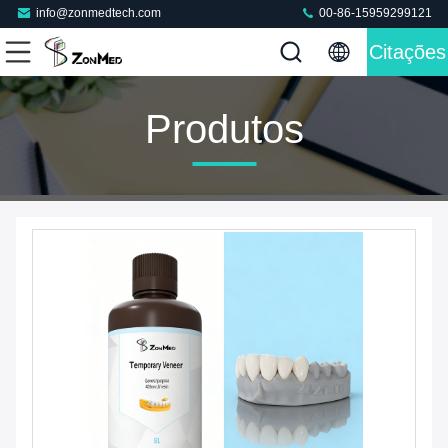
info@zonmedtech.com
00-86-15959299121
Citações
Produtos