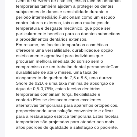
Além de servirem de estética, essas facetas dentárias
temporárias também ajudam a proteger os dentes
subjacentes de danos e sensibilidade durante o
período intermediário.Funcionam como um escudo
contra fatores externos, tais como mudanças de
temperatura e desgaste mecânico, que pode ser
particularmente benéfico para os doentes submetidos
a procedimentos dentários extensos.
Em resumo, as facetas temporárias cosméticas
oferecem uma versatilidade, durabilidade,e opção
esteticamente agradável para indivíduos que
procuram melhora imediata do sorriso sem o
compromisso de um trabalho dental permanenteCom
durabilidade de até 6 meses, uma taxa de
alongamento de quebra de 7,5 a 8.5, uma dureza
Shore de 92D, e uma taxa mínima de absorção de
água de 0,5-0,75%, estas facetas dentárias
temporárias combinam força, flexibilidade e
conforto.Eles se destacam como excelentes
alternativas temporárias para aparelhos ortopédicos,
proporcionando uma solução conveniente e eficaz
para a restauração estética temporária.Estas facetas
temporárias são projetadas para atender aos mais
altos padrões de qualidade e satisfação do paciente.