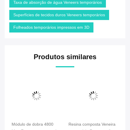
Taxa de absorção de água Veneers temporários
Superfícies de tecidos duros Veneers temporários
Folheados temporários impressos em 3D
Produtos similares
r
Módulo de dobra 4800
Resina composta Veneira
Fo