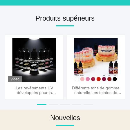
Produits supérieurs
video
Les revêtements UV
Différents tons de gomme
développés pour la
naturelle Les teintes de
coloration des surfaces
gomme sont composées de
dentaires, le réglage des
couronnes compatibles
tons rouges et la finition des
avec la résine Components
bords des prothèses
complets de restauration
dentaires, des zones
dentaire
Nouvelles
gencivales, des obturations
gencivales, des tissus mous
réparateurs sont