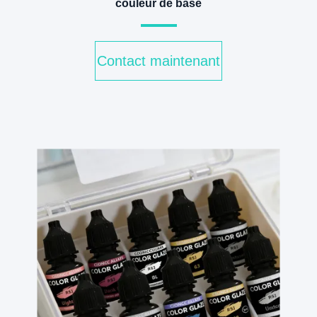
couleur de base
Contact maintenant
v