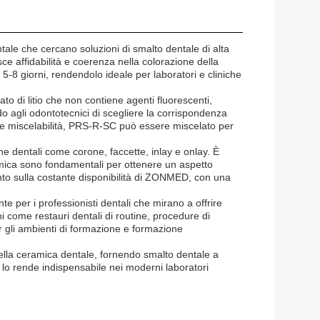
ale che cercano soluzioni di smalto dentale di alta
sce affidabilità e coerenza nella colorazione della
-8 giorni, rendendolo ideale per laboratori e cliniche
o di litio che non contiene agenti fluorescenti,
endo agli odontotecnici di scegliere la corrispondenza
nte miscelabilità, PRS-R-SC può essere miscelato per
he dentali come corone, faccette, inlay e onlay. È
ceramica sono fondamentali per ottenere un aspetto
mento sulla costante disponibilità di ZONMED, con una
 per i professionisti dentali che mirano a offrire
come restauri dentali di routine, procedure di
er gli ambienti di formazione e formazione
ella ceramica dentale, fornendo smalto dentale a
a lo rende indispensabile nei moderni laboratori