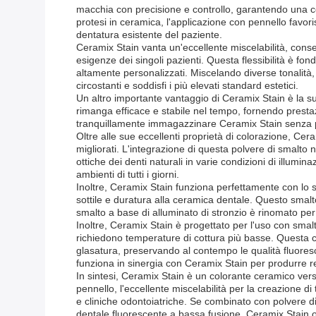
macchia con precisione e controllo, garantendo una cop
protesi in ceramica, l'applicazione con pennello favori
dentatura esistente del paziente.
Ceramix Stain vanta un'eccellente miscelabilità, consen
esigenze dei singoli pazienti. Questa flessibilità è fon
altamente personalizzati. Miscelando diverse tonalità,
circostanti e soddisfi i più elevati standard estetici.
Un altro importante vantaggio di Ceramix Stain è la s
rimanga efficace e stabile nel tempo, fornendo prestazion
tranquillamente immagazzinare Ceramix Stain senza preo
Oltre alle sue eccellenti proprietà di colorazione, Ce
migliorati. L'integrazione di questa polvere di smalto
ottiche dei denti naturali in varie condizioni di illumi
ambienti di tutti i giorni.
Inoltre, Ceramix Stain funziona perfettamente con lo 
sottile e duratura alla ceramica dentale. Questo smalto 
smalto a base di alluminato di stronzio è rinomato per 
Inoltre, Ceramix Stain è progettato per l'uso con smal
richiedono temperature di cottura più basse. Questa car
glasatura, preservando al contempo le qualità fluores
funziona in sinergia con Ceramix Stain per produrre res
In sintesi, Ceramix Stain è un colorante ceramico versa
pennello, l'eccellente miscelabilità per la creazione d
e cliniche odontoiatriche. Se combinato con polvere d
dentale fluorescente a bassa fusione, Ceramix Stain off