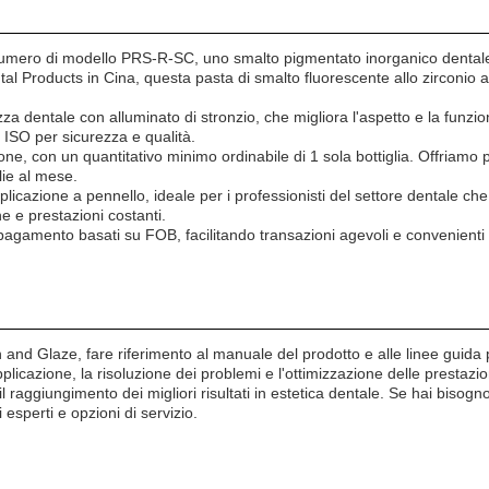
ero di modello PRS-R-SC, uno smalto pigmentato inorganico dentale di 
tal Products in Cina, questa pasta di smalto fluorescente allo zirconio 
a dentale con alluminato di stronzio, che migliora l'aspetto e la funziona
e ISO per sicurezza e qualità.
artone, con un quantitativo minimo ordinabile di 1 sola bottiglia. Offria
lie al mese.
licazione a pennello, ideale per i professionisti del settore dentale che c
e e prestazioni costanti.
agamento basati su FOB, facilitando transazioni agevoli e convenienti per
in and Glaze, fare riferimento al manuale del prodotto e alle linee guida p
plicazione, la risoluzione dei problemi e l'ottimizzazione delle prestazi
raggiungimento dei migliori risultati in estetica dentale. Se hai bisogno 
i esperti e opzioni di servizio.