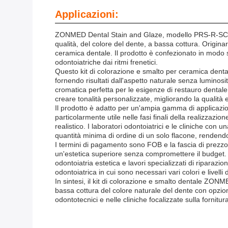
Applicazioni:
ZONMED Dental Stain and Glaze, modello PRS-R-SC, è un
qualità, del colore del dente, a bassa cottura. Origina
ceramica dentale. Il prodotto è confezionato in modo s
odontoiatriche dai ritmi frenetici.
Questo kit di colorazione e smalto per ceramica dental
fornendo risultati dall'aspetto naturale senza luminosità
cromatica perfetta per le esigenze di restauro dental
creare tonalità personalizzate, migliorando la qualità 
Il prodotto è adatto per un'ampia gamma di applicazion
particolarmente utile nelle fasi finali della realizzazi
realistico. I laboratori odontoiatrici e le cliniche co
quantità minima di ordine di un solo flacone, rendendo
I termini di pagamento sono FOB e la fascia di prezzo 
un'estetica superiore senza compromettere il budget. 
odontoiatria estetica e lavori specializzati di riparaz
odontoiatrica in cui sono necessari vari colori e livelli
In sintesi, il kit di colorazione e smalto dentale ZO
bassa cottura del colore naturale del dente con opzion
odontotecnici e nelle cliniche focalizzate sulla fornitu