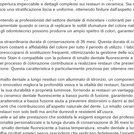
ertura impeccabile e dettagli complessi sui restauri in ceramica. Sia ch
sce una stratificazione liscia e uniforme, ottenendo finiture dall'aspett
tendo ai professionisti del settore dentale di miscelare i coloranti per 
damentale quando si cerca di replicare le sottili sfumature del colore natu
 gli odontotecnici possono produrre un ampio spettro di colori, garanten
ua straordinaria durata di conservazione di 36 mesi. Questa durata di c
i costanti e affidabilità del colore per tutto il periodo di utilizzo. I lab
ccuparsi di sostituzioni frequenti, ottimizzando la gestione delle scor
ramix Stain è compatibile con la polvere di smalto dentale fluorescente a
 nel processo di colorazione contribuisce a realizzare restauri che pres
nazione. Questa caratteristica è particolarmente preziosa per ottenere res
smalto dentale a lungo residuo con alluminato di stronzio, un componen
innovativo migliora la profondità visiva e la vitalità dei restauri, facen
la sua durabilità e proprietà luminose, fornendo ai restauri un vantaggi
to ceramico dentale fluorescente a basso punto di fusione, garantendo l
atteristica a bassa fusione aiuta a prevenire distorsioni o danni ai deli
centi che contribuiscono all'aspetto naturale del dente. Lo smalto cera
tauri non solo belli ma anche durevoli e resistenti all'usura.
tile e ad alte prestazioni che soddisfa le esigenti esigenze dei professi
i tonalità personalizzate e la lunga durata di conservazione di 36 mesi lo
i smalto dentale fluorescente a bassa temperatura, smalto dentale a lu
re risultati estetici senza precedenti che replicano fedelmente l'aspett