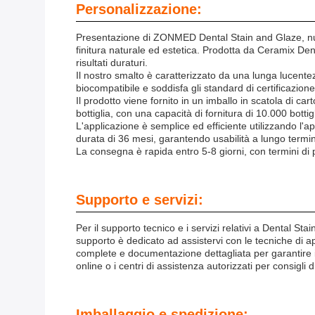
Personalizzazione:
Presentazione di ZONMED Dental Stain and Glaze, num
finitura naturale ed estetica. Prodotta da Ceramix Den
risultati duraturi.
Il nostro smalto è caratterizzato da una lunga lucentezz
biocompatibile e soddisfa gli standard di certificazion
Il prodotto viene fornito in un imballo in scatola di c
bottiglia, con una capacità di fornitura di 10.000 bottig
L'applicazione è semplice ed efficiente utilizzando l'app
durata di 36 mesi, garantendo usabilità a lungo termin
La consegna è rapida entro 5-8 giorni, con termini di p
Supporto e servizi:
Per il supporto tecnico e i servizi relativi a Dental Sta
supporto è dedicato ad assistervi con le tecniche di ap
complete e documentazione dettagliata per garantire il 
online o i centri di assistenza autorizzati per consigli d
Imballaggio e spedizione: