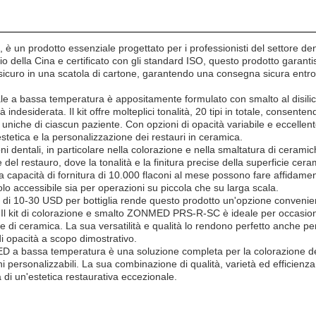
 prodotto essenziale progettato per i professionisti del settore dent
rio della Cina e certificato con gli standard ISO, questo prodotto garanti
icuro in una scatola di cartone, garantendo una consegna sicura entro 5
e a bassa temperatura è appositamente formulato con smalto al disilicat
 indesiderata. Il kit offre molteplici tonalità, 20 tipi in totale, consent
e uniche di ciascun paziente. Con opzioni di opacità variabile e eccelle
estetica e la personalizzazione dei restauri in ceramica.
i dentali, in particolare nella colorazione e nella smaltatura di ceramic
one del restauro, dove la tonalità e la finitura precise della superficie 
n una capacità di fornitura di 10.000 flaconi al mese possono fare affida
lo accessibile sia per operazioni su piccola che su larga scala.
di 10-30 USD per bottiglia rende questo prodotto un'opzione conveniente
Il kit di colorazione e smalto ZONMED PRS-R-SC è ideale per occasioni 
ione di ceramica. La sua versatilità e qualità lo rendono perfetto anche p
 di opacità a scopo dimostrativo.
NMED a bassa temperatura è una soluzione completa per la colorazione d
i personalizzabili. La sua combinazione di qualità, varietà ed efficienz
ra di un'estetica restaurativa eccezionale.