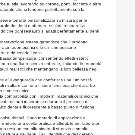
e tu stia lavorando su corone, ponti, faccette o altre
o naturale che si fondono perfettamente con la
creare tonalità personalizzate su misura per le
rale dei denti e ottenere risultati restaurativi
do che ogni restauro si adatti perfettamente ai denti
onservazione estesa garantisce che il prodotto
oratori odontoiatrici e le cliniche possono
te e riducendo i costi.
 bassa temperatura, consentendo effetti estetici
entano una fluorescenza naturale, imitando le proprietà
tauri realistici che mantengano la loro bellezza negli
te all'avanguardia che conferisce una luminosità
doli risaltare con una finitura luminosa che dura. Lo
o estetico unico.
a compatibilità con i moderni materiali ceramici che
cati restauri in ceramica durante il processo di
mico dentale fluorescente a basso punto di fusione
onisti dentali. Il suo metodo di applicazione a
 rendono una scelta pratica e affidabile per laboratori
ngo residuo con alluminato di stronzio e smalto
o naturale dei denti. Per i dentisti che desiderano