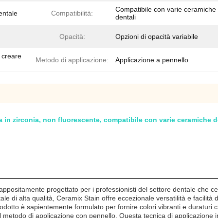
Compatibile con varie ceramiche
entale
Compatibilità:
dentali
Opacità:
Opzioni di opacità variabile
 creare
Metodo di applicazione:
Applicazione a pennello
ta in zirconia, non fluorescente, compatibile con varie ceramiche d
ppositamente progettato per i professionisti del settore dentale che cer
e di alta qualità, Ceramix Stain offre eccezionale versatilità e facili
odotto è sapientemente formulato per fornire colori vibranti e duraturi ch
 il metodo di applicazione con pennello. Questa tecnica di applicazione in