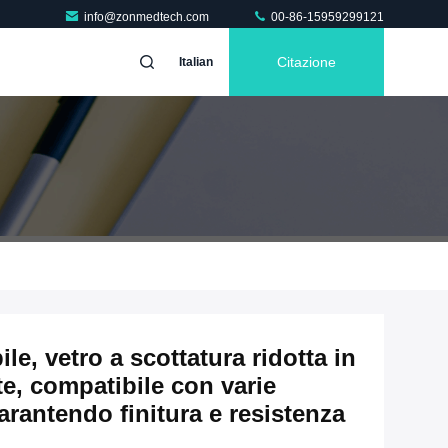
info@zonmedtech.com
00-86-15959299121
Citazione
Italian
le, vetro a scottatura ridotta in
te, compatibile con varie
arantendo finitura e resistenza