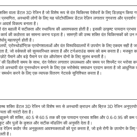
 डेंटल 3D रेजिन है जो विशेष रूप से दंत चिकित्सा पेशेवरों के लिए डिज़ाइन किया गया ह
्रमाणित, अस्थायी लोगों के लिए यह फोटोपॉलिमर डेंटल रेज़िन लगातार गुणवत्ता और प्रदर्शन सु
एक आदर्श विकल्प बनाता है।
अस्थायी दंत बहाली में सटीकता और स्थायित्व की आवश्यकता होती है। इसकी उत्कृष्ट पायदान प
कार्य की कठोरता का सामना करना पड़ता है। सामग्री की उच्च शक्ति दंत चिकित्सकों को उन माम
ायु महत्वपूर्ण होती है।
सालयों, प्रोस्थोडॉन्टिक प्रयोगशालाओं और दंत विश्वविद्यालयों में उपयोग के लिए एकदम सही है ज
ेता है, जो वर्कफ़्लो को सुव्यवस्थित करता है और टर्नअराउंड समय को कम करता है। मजबूत कार्ड
छोटे पैमाने और बड़े पैमाने पर दंत ऑपरेशन दोनों के लिए सुलभ बनाती है।
 की डिलीवरी समय के साथ, दंत पेशेवर लगातार उपलब्धता और समय पर शिपमेंट पर भरोसा कर 
 वाले अस्थायी दंत पुनर्स्थापन बनाने के लिए एक भरोसेमंद समाधान प्रदान करता है जो आधुनिक दं
वरों का समर्थन करने के लिए एक व्यापक वितरण नेटवर्क सुनिश्चित करता है।
शक्ति डेंटल 3D रेजिन जो विशेष रूप से अस्थायी क्राउन और ब्रिज 3D रेजिन अनुप्रयोगों
ीयता की गारंटी देता है।
एमपीए की झुकने की शक्ति, 40.5 से 60.5 तक की एक पायदान प्रभाव शक्ति और 0.6-0.95 की कम
ुकुट और पुलों के कुशल और सटीक मॉडलिंग की अनुमति देता है।
िन कठोर जैव अनुकूलता आवश्यकताओं को पूरा करता है, जो इसे रोगी के उपयोग के लिए सुरक्षित
िलती है।