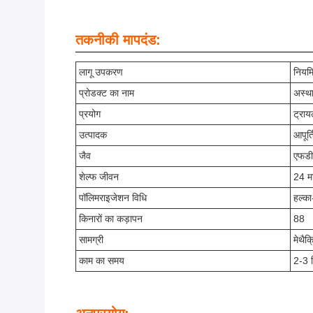
तकनीकी मापदंड:
लागू उपकरण
नियमि
प्रोडक्ट का नाम
अस्था
प्रयोग
ट्राय
उत्पादक
आपूर्त
जैव
एफडी
शेल्फ जीवन
24 म
पॉलिमराइजेशन विधि
हल्का
किनारों का कड़ापन
88
सामग्री
मेथैक
काम का समय
2-3 