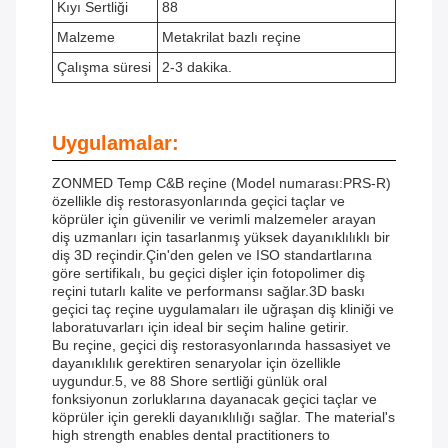
Kıyı Sertliği
88
Malzeme
Metakrilat bazlı reçine
Çalışma süresi
2-3 dakika.
Uygulamalar:
ZONMED Temp C&B reçine (Model numarası:PRS-R)
özellikle diş restorasyonlarında geçici taçlar ve
köprüler için güvenilir ve verimli malzemeler arayan
diş uzmanları için tasarlanmış yüksek dayanıklılıklı bir
diş 3D reçindir.Çin'den gelen ve ISO standartlarına
göre sertifikalı, bu geçici dişler için fotopolimer diş
reçini tutarlı kalite ve performansı sağlar.3D baskı
geçici taç reçine uygulamaları ile uğraşan diş kliniği ve
laboratuvarları için ideal bir seçim haline getirir.
Bu reçine, geçici diş restorasyonlarında hassasiyet ve
dayanıklılık gerektiren senaryolar için özellikle
uygundur.5, ve 88 Shore sertliği günlük oral
fonksiyonun zorluklarına dayanacak geçici taçlar ve
köprüler için gerekli dayanıklılığı sağlar. The material's
high strength enables dental practitioners to