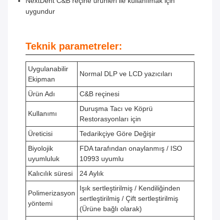
NextDent C&B reçine ürünleri ile kullanılmak için
uygundur
Teknik parametreler:
Uygulanabilir
Normal DLP ve LCD yazıcıları
Ekipman
Ürün Adı
C&B reçinesi
Duruşma Tacı ve Köprü
Kullanımı
Restorasyonları için
Üreticisi
Tedarikçiye Göre Değişir
Biyolojik
FDA tarafından onaylanmış / ISO
uyumluluk
10993 uyumlu
Kalıcılık süresi
24 Aylık
Işık sertleştirilmiş / Kendiliğinden
Polimerizasyon
sertleştirilmiş / Çift sertleştirilmiş
yöntemi
(Ürüne bağlı olarak)