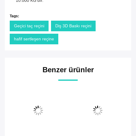
10.000 KG'dır.
Tags:
Geçici taç reçini
Diş 3D Baskı reçini
hafif sertleşen reçine
Benzer ürünler