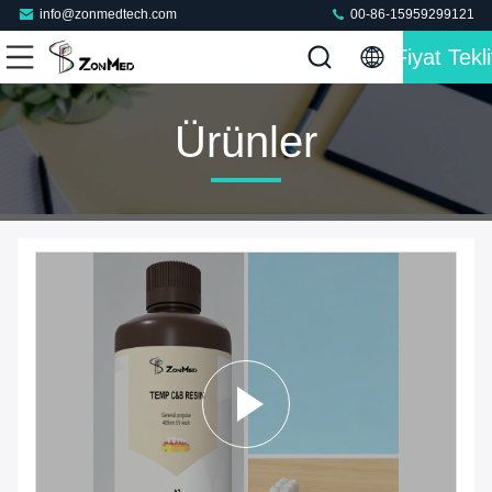
info@zonmedtech.com
00-86-15959299121
Fiyat Tekli
Ürünler