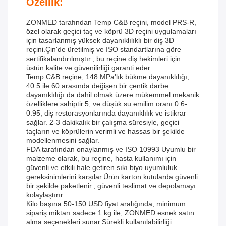
Özellik:
ZONMED tarafından Temp C&B reçini, model PRS-R,
özel olarak geçici taç ve köprü 3D reçini uygulamaları
için tasarlanmış yüksek dayanıklılıklı bir diş 3D
reçini.Çin'de üretilmiş ve ISO standartlarına göre
sertifikalandırılmıştır., bu reçine diş hekimleri için
üstün kalite ve güvenilirliği garanti eder.
Temp C&B reçine, 148 MPa'lık bükme dayanıklılığı,
40.5 ile 60 arasında değişen bir çentik darbe
dayanıklılığı da dahil olmak üzere mükemmel mekanik
özelliklere sahiptir.5, ve düşük su emilim oranı 0.6-
0.95, diş restorasyonlarında dayanıklılık ve istikrar
sağlar. 2-3 dakikalık bir çalışma süresiyle, geçici
taçların ve köprülerin verimli ve hassas bir şekilde
modellenmesini sağlar.
FDA tarafından onaylanmış ve ISO 10993 Uyumlu bir
malzeme olarak, bu reçine, hasta kullanımı için
güvenli ve etkili hale getiren sıkı biyo uyumluluk
gereksinimlerini karşılar.Ürün karton kutularda güvenli
bir şekilde paketlenir., güvenli teslimat ve depolamayı
kolaylaştırır.
Kilo başına 50-150 USD fiyat aralığında, minimum
sipariş miktarı sadece 1 kg ile, ZONMED esnek satın
alma seçenekleri sunar.Sürekli kullanılabilirliği