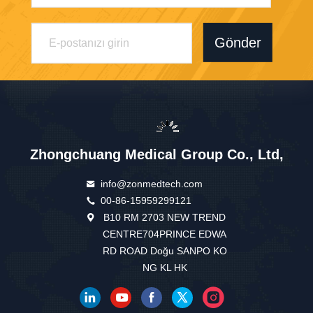
Gönder
Zhongchuang Medical Group Co., Ltd,
info@zonmedtech.com
00-86-15959299121
B10 RM 2703 NEW TREND
CENTRE704PRINCE EDWA
RD ROAD Doğu SANPO KO
NG KL HK