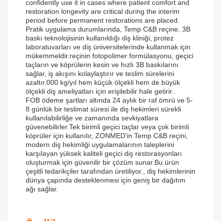
confidently use it in cases where patient comfort and
restoration longevity are critical during the interim
period before permanent restorations are placed.
Pratik uygulama durumlarında, Temp C&B reçine, 3B
baskı teknolojisinin kullanıldığı diş kliniği, protez
laboratuvarları ve diş üniversitelerinde kullanmak için
mükemmeldir.reçinin fotopolimer formülasyonu, geçici
taçların ve köprülerin kesin ve hızlı 3B baskılarını
sağlar, iş akışını kolaylaştırır ve teslim sürelerini
azaltır.000 kg/yıl hem küçük ölçekli hem de büyük
ölçekli diş ameliyatları için erişilebilir hale getirir..
FOB ödeme şartları altında 24 aylık bir raf ömrü ve 5-
8 günlük bir teslimat süresi ile diş hekimleri sürekli
kullanılabilirliğe ve zamanında sevkiyatlara
güvenebilirler.Tek birimli geçici taçlar veya çok birimli
köprüler için kullanılır, ZONMED'in Temp C&B reçini,
modern diş hekimliği uygulamalarının taleplerini
karşılayan yüksek kaliteli geçici diş restorasyonları
oluşturmak için güvenilir bir çözüm sunar.Bu ürün
çeşitli tedarikçiler tarafından üretiliyor., diş hekimlerinin
dünya çapında desteklenmesi için geniş bir dağıtım
ağı sağlar.