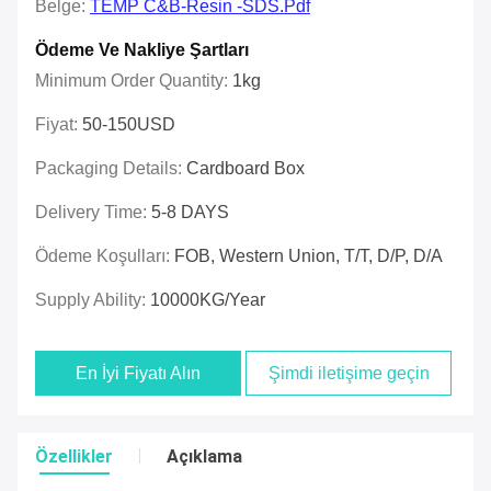
Belge:
TEMP C&B-Resin -SDS.pdf
Ödeme Ve Nakliye Şartları
Minimum Order Quantity:
1kg
Fiyat:
50-150USD
Packaging Details:
Cardboard Box
Delivery Time:
5-8 DAYS
Ödeme Koşulları:
FOB, Western Union, T/T, D/P, D/A
Supply Ability:
10000KG/year
En İyi Fiyatı Alın
Şimdi iletişime geçin
Özellikler
Açıklama