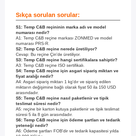
Sıkça sorulan sorular:
S1: Temp C&B reçininin marka adı ve model
numarası nedir?
A1: Temp C&B reçine markası ZONMED ve model
numarası PRS-R.
S2: Temp C&B reçine nerede üretiliyor?
Cevap: Bu reçine Çin'de üretiliyor.
S3: Temp C&B reçine hangi sertifikalara sahiptir?
A3: Temp C&B reçine ISO sertifikalı.
S4: Temp C&B reçine için asgari sipariş miktarı ve
fiyat aralığı nedir?
A4: Asgari sipariş miktarı 1 kg'dır ve sipariş edilen
miktarın değişimine bağlı olarak fiyat 50 ila 150 USD
arasındadır.
S5: Temp C&B reçine nasıl paketlenir ve tipik
teslimat süresi nedir?
A5: reçine bir karton kutuya paketlenir ve tipik teslimat
süresi 5 ila 8 gün arasındadır.
S6: Temp C&B reçine için ödeme şartları ve tedarik
yeteneği nedir?
A6: Ödeme şartları FOB'dir ve tedarik kapasitesi yılda