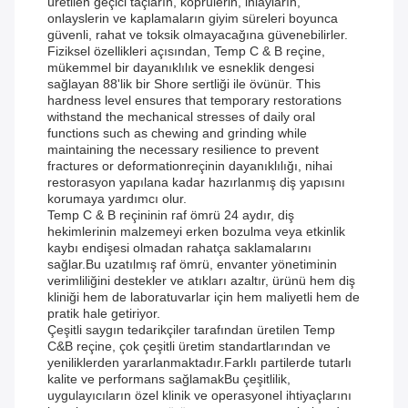
üretilen geçici taçların, köprülerin, inlayların,
onlayslerin ve kaplamaların giyim süreleri boyunca
güvenli, rahat ve toksik olmayacağına güvenebilirler.
Fiziksel özellikleri açısından, Temp C & B reçine,
mükemmel bir dayanıklılık ve esneklik dengesi
sağlayan 88'lik bir Shore sertliği ile övünür. This
hardness level ensures that temporary restorations
withstand the mechanical stresses of daily oral
functions such as chewing and grinding while
maintaining the necessary resilience to prevent
fractures or deformationreçinin dayanıklılığı, nihai
restorasyon yapılana kadar hazırlanmış diş yapısını
korumaya yardımcı olur.
Temp C & B reçininin raf ömrü 24 aydır, diş
hekimlerinin malzemeyi erken bozulma veya etkinlik
kaybı endişesi olmadan rahatça saklamalarını
sağlar.Bu uzatılmış raf ömrü, envanter yönetiminin
verimliliğini destekler ve atıkları azaltır, ürünü hem diş
kliniği hem de laboratuvarlar için hem maliyetli hem de
pratik hale getiriyor.
Çeşitli saygın tedarikçiler tarafından üretilen Temp
C&B reçine, çok çeşitli üretim standartlarından ve
yeniliklerden yararlanmaktadır.Farklı partilerde tutarlı
kalite ve performans sağlamakBu çeşitlilik,
uygulayıcıların özel klinik ve operasyonel ihtiyaçlarını