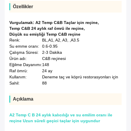
Özellikler
Vurgulamak:
A2 Temp C&B Taçlar için reçine
,
Temp C&B 24 aylık raf ömrü ile reçine
,
Düşük su emişliği Temp C&B reçine
Renk:
BL,A1, A2, A3, ,A3.5
Su emme oranı:
0.6-0.95
Çalışma Süresi:
2-3 Dakika
Ürün adı:
C&B reçinesi
Eğilme Dayanımı:
148
Raf ömrü:
24 ay
Kullanım:
Deneme taç ve köprü restorasyonları için
Sahil:
88
Açıklama
A2 Temp C B 24 aylık kalıcılığı ve su emilim oranı ile
reçine Uzun süreli geçici taçlar için uygundur