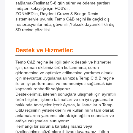
sağlamakTeslimat 5-8 gün sürer ve ödeme şartları
müşteri kolaylığı için FOB'dir.
ZONMED'in, Raydent Crown & Bridge Resin
sistemleriyle uyumlu Temp C&B reçini ile geçici diş
restorasyonlarında, güvenilir,Yüksek dayanıklılıklı diş
3D reçine çözeltisi.
Destek ve Hizmetler:
Temp C&B reçine ile ilgili teknik destek ve hizmetler
için, uzman ekibimiz ürün kullanımına, sorun
gidermesine ve optimize edilmesine yardımcı olmak
için mevcuttur.Uygulamalarınızda Temp C & B reçine
ile en iyi performansı ve memnuniyeti sağlamak için
kapsamlı rehberlik sağlıyoruz.
Desteklerimiz, istenen sonuçlara ulaşmak için ayrıntılı
ürün bilgileri, işleme talimatları ve en iyi uygulamalar
hakkında tavsiyeler içerir.Ayrıca, kullanıcıların Temp
C&B reçininin yeteneklerini ve kullanımını tam olarak
anlamalarına yardımcı olmak için eğitim seansları ve
atölye çalışmaları sunuyoruz..
Herhangi bir sorunla karşılaşırsanız veya
özelleştirilmiş çözümlere ihtiyaç duyarsanız, lütfen