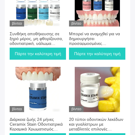
βίντεο
βίντεο
Συνθήκη αποθήκευσης σε
Μπορεί να αναμιχθεί για να
ξηρό μέρος, μη φθορίζουσα,
δημιουργήσει
οδοντιατρική, υάλωμα
προσαρμοσμένες
χαμηλής θερμοκρασίας που
αποχρώσεις Διαφανές
παρέχει φυσικό φινίρισμα,
οδοντιατρικό λούστρο σε
Πάρτε την καλύτερη τιμή
Πάρτε την καλύτερη τιμή
ιδανικό για οδοντιατρικές
σκόνη Χωρίς φθορισμό
κεραμικές αποκαταστάσεις
Κεραμικό λεκέ Ιδανικό για
και εργαστήριο
επαγγελματική οδοντιατρική
βίντεο
βίντεο
Διάρκεια ζωής 24 μήνες
20 τύποι οδοντικών λεκέδων
Ceramix Stain Οδοντιατρικά
και γυαλίστρων με
Κεραμικά Χρωματισμός
μεταβλητές επιλογές
Προσφέροντας Επιλογές
οπτικότητας συμβατές με