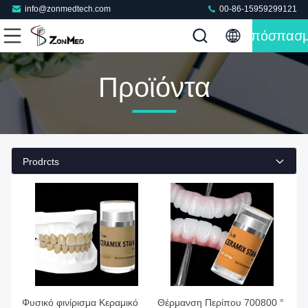
info@zonmedtech.com
00-86-15959299121
Απόσπασ
Προϊόντα
Prodrcts
Φυσικό φινίρισμα Κεραμικό
Θέρμανση Περίπου 700800 °