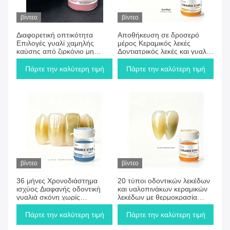
βίντεο
βίντεο
Διαφορετική οπτικότητα
Αποθήκευση σε δροσερό
Επιλογές γυαλί χαμηλής
μέρος Κεραμικός λεκές
καύσης από ζιρκόνιο μη
Δοντιατρικός λεκές και γυαλί
φθοριστικό συμβατό με
με μεταβλητές επιλογές
διάφορα οδοντιατρικά
οπτικότητας για ακριβή
Πάρτε την καλύτερη τιμή
Πάρτε την καλύτερη τιμή
κεραμικά που εξασφαλίζουν
αντιστοίχιση χρώματος
φινίρισμα και αντοχή στην
φθορά
βίντεο
βίντεο
36 μήνες Χρονοδιάστημα
20 τύποι οδοντικών λεκέδων
ισχύος Διαφανής οδοντική
και υαλοπινάκων κεραμικών
γυαλιά σκόνη χωρίς
λεκέδων με θερμοκρασία
φθορισμό Περιλαμβάνει 20
πυροδότησης περίπου 700-
τύπους βελτιστοποιημένα για
800°C Ιδανικό για ακριβή
Πάρτε την καλύτερη τιμή
Πάρτε την καλύτερη τιμή
οδοντική κεραμική
οδοντικά προσθετικά