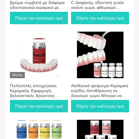
βρώμα συμβατό με διάφορα
C Διαφανής οδοντική γυαλί
οδοντιατρικά κεραμικά με
σκόνη χωρίς φθορισμό
δυνατότητα ανάμειξης για τη
Επιτρέπει τη ανάμειξη για να
δημιουργία εξατομικευμένων
δημιουργήσει
Πάρτε την καλύτερη τιμή
Πάρτε την καλύτερη τιμή
αποχρώσεων για ευέλικτα
προσαρμοσμένες
αποχρώσεις για οδοντιατρική
βίντεο
Πολλαπλές αποχρώσεις
Αισθητικό φινίρισμα Κεραμικά
Κεραμικής Εφαρμογή
κηλίδες Αποθήκευση σε
βελονιστικής βούρτσας
δροσερό χώρο Μπορεί να
Δημιουργώντας αισθητικό
αναμειχθεί για να
φινίρισμα Σχεδιασμένο για
δημιουργήσει
Πάρτε την καλύτερη τιμή
Πάρτε την καλύτερη τιμή
ανθεκτικές επεξεργασίες
προσαρμοσμένες
επιφάνειας κεραμικής
αποχρώσεις που παρέχουν
αποτελέσματα κεραμικών
κηλίδων