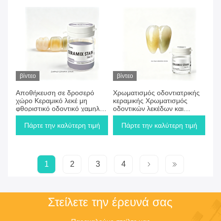
αποκατάσταση
βίντεο
βίντεο
Αποθήκευση σε δροσερό
Χρωματισμός οδοντιατρικής
χώρο Κεραμικό λεκέ μη
κεραμικής Χρωματισμός
φθοριστικό οδοντικό χαμηλής
οδοντικών λεκέδων και
θερμοκρασίας γυαλί
γυαλίστρων Μη τοξική
κατάλληλο για μακροχρόνια
σύνθεση συμβατή με
Πάρτε την καλύτερη τιμή
Πάρτε την καλύτερη τιμή
επικάλυψη αποκατάστασης
διάφορες διαδικασίες
των δοντιών
οδοντιατρικής κεραμικής
1
2
3
4
Στείλετε την έρευνά σας