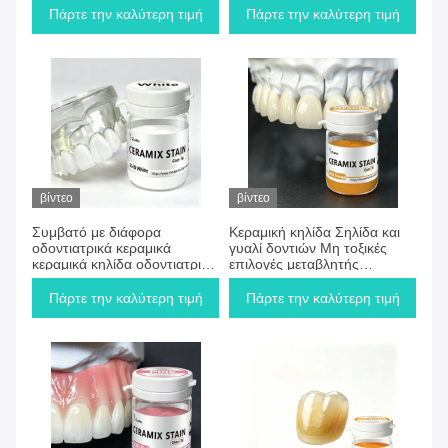
Μεταβλητής Αδιαφάνειας
διάφορες οδοντικές κεραμικές
Πάρτε την καλύτερη τιμή
Πάρτε την καλύτερη τιμή
Εξασφαλίζοντας Σταθερά
που ενισχύουν την αισθητική
Αποτελέσματα
αποκατάστασης
βίντεο
βίντεο
Συμβατό με διάφορα
Κεραμική κηλίδα Σηλίδα και
οδοντιατρικά κεραμικά
γυαλί δοντιών Μη τοξικές
κεραμικά κηλίδα οδοντιατρική
επιλογές μεταβλητής
κεραμική γυαλί χωρίς
οπτικότητας σχεδιασμένες για
φωσφόρο ιδανικό για
ακριβή χρωματισμό
Πάρτε την καλύτερη τιμή
Πάρτε την καλύτερη τιμή
ανθεκτική μακροχρόνια
οδοντικών προσθετικών
επιφάνεια