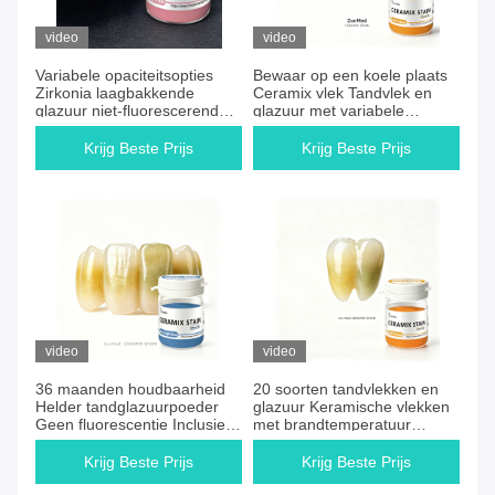
video
video
Variabele opaciteitsopties
Bewaar op een koele plaats
Zirkonia laagbakkende
Ceramix vlek Tandvlek en
glazuur niet-fluorescerend
glazuur met variabele
compatibel met verschillende
ondoorzichtigheidsopties
tandheelkundige keramiek
voor nauwkeurige
Krijg Beste Prijs
Krijg Beste Prijs
die afwerking en slijtvastheid
kleurmatching
garanderen
video
video
36 maanden houdbaarheid
20 soorten tandvlekken en
Helder tandglazuurpoeder
glazuur Keramische vlekken
Geen fluorescentie Inclusief
met brandtemperatuur
20 soorten Geoptimaliseerd
ongeveer 700-800 ° C Ideaal
voor tandheelkundige
voor precieze tandprothesen
Krijg Beste Prijs
Krijg Beste Prijs
keramische restauratie