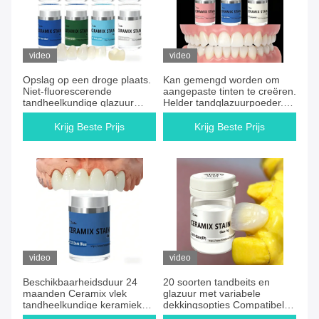
video
video
Opslag op een droge plaats.
Kan gemengd worden om
Niet-fluorescerende
aangepaste tinten te creëren.
tandheelkundige glazuur
Helder tandglazuurpoeder.
voor lage temperaturen, die
Geen fluorescentie.
een natuurlijke afwerking
Keramische kleurstof. Perfect
Krijg Beste Prijs
Krijg Beste Prijs
biedt, perfect voor
voor professionele
tandheelkundige keramische
tandheelkunde.
restauraties en het
laboratorium.
video
video
Beschikbaarheidsduur 24
20 soorten tandbeits en
maanden Ceramix vlek
glazuur met variabele
tandheelkundige keramiek
dekkingsopties Compatibel
kleurstof met variabele
met diverse tandkeramiek