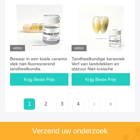
video
video
Bewaar in een koele ceramix
Tandheelkundige keramiek
vlek niet-fluorescerend
Verf van tandvlekken en
tandheelkundig
glazuur Niet-toxische
laagtemperatuur glazuur
samenstelling Compatibel
geschikt voor langdurige
met verschillende
Krijg Beste Prijs
Krijg Beste Prijs
tandheelkundige
tandheelkundige keramische
restauratiecoating
procedures
1
2
3
4
Verzend uw onderzoek