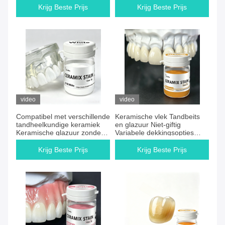
ondoorzichtigheid opties die
Verbeterde restauratie-
Krijg Beste Prijs
Krijg Beste Prijs
consistente resultaten
esthetiek
garanderen
video
video
Compatibel met verschillende
Keramische vlek Tandbeits
tandheelkundige keramiek
en glazuur Niet-giftig
Keramische glazuur zonder
Variabele dekkingsopties
fosfor Ideaal voor duurzame
Ontworpen voor nauwkeurige
oppervlakteafwerking
kleuring van tandprothesen
Krijg Beste Prijs
Krijg Beste Prijs