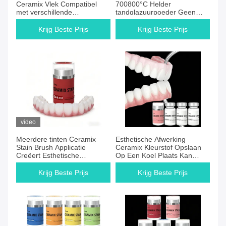
Ceramix Vlek Compatibel
700800°C Helder
met verschillende
tandglazuurpoeder Geen
tandheelkundige keramiek
fluorescentie laat menging
Met vermengbaarheid Om
toe om aangepaste
Krijg Beste Prijs
Krijg Beste Prijs
aangepaste tinten te creëren
schakeringen voor
Voor veelzijdig
tandartsen te maken
video
Meerdere tinten Ceramix
Esthetische Afwerking
Stain Brush Applicatie
Ceramix Kleurstof Opslaan
Creëert Esthetische
Op Een Koel Plaats Kan
Afwerking Ontworpen voor
Worden Gemengd Om
Duurzame Keramische
Aangepaste Tinten Te
Krijg Beste Prijs
Krijg Beste Prijs
Oppervlaktebehandelingen
Creëren Die Keramische
Kleurstofresultaten Leveren