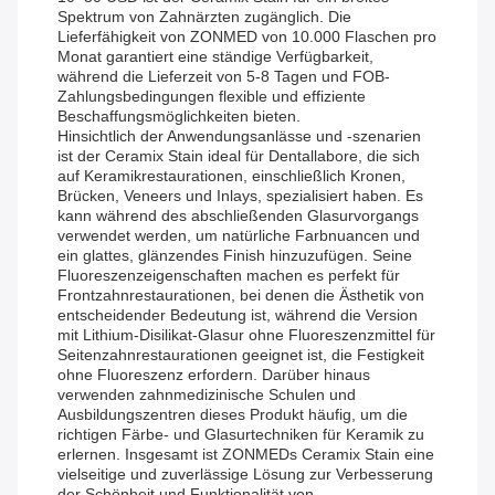
Spektrum von Zahnärzten zugänglich. Die
Lieferfähigkeit von ZONMED von 10.000 Flaschen pro
Monat garantiert eine ständige Verfügbarkeit,
während die Lieferzeit von 5-8 Tagen und FOB-
Zahlungsbedingungen flexible und effiziente
Beschaffungsmöglichkeiten bieten.
Hinsichtlich der Anwendungsanlässe und -szenarien
ist der Ceramix Stain ideal für Dentallabore, die sich
auf Keramikrestaurationen, einschließlich Kronen,
Brücken, Veneers und Inlays, spezialisiert haben. Es
kann während des abschließenden Glasurvorgangs
verwendet werden, um natürliche Farbnuancen und
ein glattes, glänzendes Finish hinzuzufügen. Seine
Fluoreszenzeigenschaften machen es perfekt für
Frontzahnrestaurationen, bei denen die Ästhetik von
entscheidender Bedeutung ist, während die Version
mit Lithium-Disilikat-Glasur ohne Fluoreszenzmittel für
Seitenzahnrestaurationen geeignet ist, die Festigkeit
ohne Fluoreszenz erfordern. Darüber hinaus
verwenden zahnmedizinische Schulen und
Ausbildungszentren dieses Produkt häufig, um die
richtigen Färbe- und Glasurtechniken für Keramik zu
erlernen. Insgesamt ist ZONMEDs Ceramix Stain eine
vielseitige und zuverlässige Lösung zur Verbesserung
der Schönheit und Funktionalität von