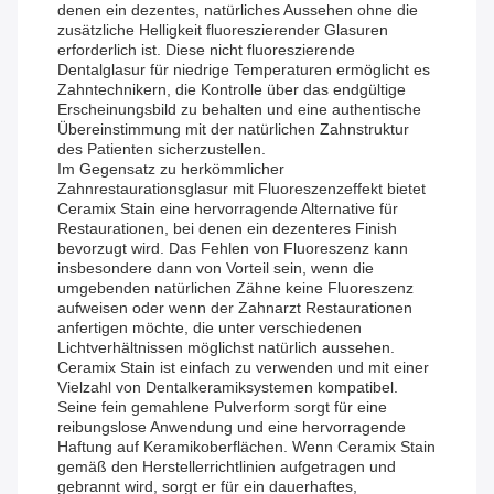
denen ein dezentes, natürliches Aussehen ohne die
zusätzliche Helligkeit fluoreszierender Glasuren
erforderlich ist. Diese nicht fluoreszierende
Dentalglasur für niedrige Temperaturen ermöglicht es
Zahntechnikern, die Kontrolle über das endgültige
Erscheinungsbild zu behalten und eine authentische
Übereinstimmung mit der natürlichen Zahnstruktur
des Patienten sicherzustellen.
Im Gegensatz zu herkömmlicher
Zahnrestaurationsglasur mit Fluoreszenzeffekt bietet
Ceramix Stain eine hervorragende Alternative für
Restaurationen, bei denen ein dezenteres Finish
bevorzugt wird. Das Fehlen von Fluoreszenz kann
insbesondere dann von Vorteil sein, wenn die
umgebenden natürlichen Zähne keine Fluoreszenz
aufweisen oder wenn der Zahnarzt Restaurationen
anfertigen möchte, die unter verschiedenen
Lichtverhältnissen möglichst natürlich aussehen.
Ceramix Stain ist einfach zu verwenden und mit einer
Vielzahl von Dentalkeramiksystemen kompatibel.
Seine fein gemahlene Pulverform sorgt für eine
reibungslose Anwendung und eine hervorragende
Haftung auf Keramikoberflächen. Wenn Ceramix Stain
gemäß den Herstellerrichtlinien aufgetragen und
gebrannt wird, sorgt er für ein dauerhaftes,