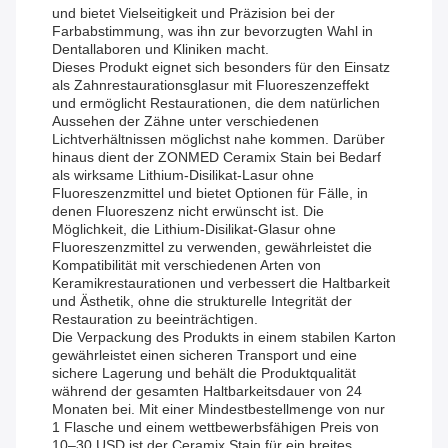
und bietet Vielseitigkeit und Präzision bei der
Farbabstimmung, was ihn zur bevorzugten Wahl in
Dentallaboren und Kliniken macht.
Dieses Produkt eignet sich besonders für den Einsatz
als Zahnrestaurationsglasur mit Fluoreszenzeffekt
und ermöglicht Restaurationen, die dem natürlichen
Aussehen der Zähne unter verschiedenen
Lichtverhältnissen möglichst nahe kommen. Darüber
hinaus dient der ZONMED Ceramix Stain bei Bedarf
als wirksame Lithium-Disilikat-Lasur ohne
Fluoreszenzmittel und bietet Optionen für Fälle, in
denen Fluoreszenz nicht erwünscht ist. Die
Möglichkeit, die Lithium-Disilikat-Glasur ohne
Fluoreszenzmittel zu verwenden, gewährleistet die
Kompatibilität mit verschiedenen Arten von
Keramikrestaurationen und verbessert die Haltbarkeit
und Ästhetik, ohne die strukturelle Integrität der
Restauration zu beeinträchtigen.
Die Verpackung des Produkts in einem stabilen Karton
gewährleistet einen sicheren Transport und eine
sichere Lagerung und behält die Produktqualität
während der gesamten Haltbarkeitsdauer von 24
Monaten bei. Mit einer Mindestbestellmenge von nur
1 Flasche und einem wettbewerbsfähigen Preis von
10–30 USD ist der Ceramix Stain für ein breites