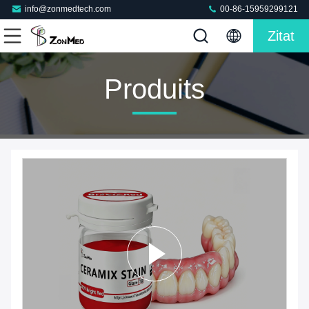
info@zonmedtech.com
00-86-15959299121
Zitat
Produits