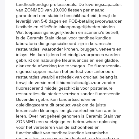
tandheelkundige professionals. De leveringscapaciteit
van ZONMED van 10.000 flessen per maand
garandeert een stabiele beschikbaarheid, terwijl de
levertijd van 5-8 dagen en FOB-betalingsvoorwaarden
flexibele en efficiënte inkoopmogelijkheden bieden.
Wat toepassingsmogelijkheden en scenario's betreft,
is de Ceramix Stain ideaal voor tandheelkundige
laboratoria die gespecialiseerd zijn in keramische
restauraties, waaronder kronen, bruggen, veneers en
inlays. Het kan tijdens het eindglazuurproces worden
gebruikt om natuurlijke kleurnuances en een gladde,
glanzende afwerking toe te voegen. De fluorescentie-
eigenschappen maken het perfect voor anterieure
restauraties waarbij esthetiek van cruciaal belang is,
terwijl de versie met lithiumdisilicaatglazuur zonder
fluorescerend middel geschikt is voor posterieure
restauraties die sterkte vereisen zonder fluorescentie.
Bovendien gebruiken tandartsscholen en
opleidingscentra dit product vaak om de juiste
keramische kleurings- en glazuurtechnieken aan te
leren. Over het geheel genomen is Ceramix Stain van
ZONMED een veelzijdige en betrouwbare oplossing
voor het verbeteren van de schoonheid en
functionaliteit van tandheelkundige keramische
restauraties in een verscheidenheid aan klinische en