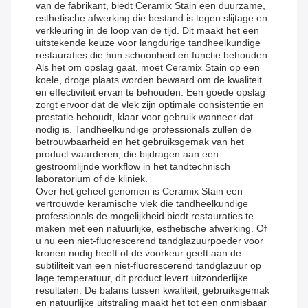
van de fabrikant, biedt Ceramix Stain een duurzame,
esthetische afwerking die bestand is tegen slijtage en
verkleuring in de loop van de tijd. Dit maakt het een
uitstekende keuze voor langdurige tandheelkundige
restauraties die hun schoonheid en functie behouden.
Als het om opslag gaat, moet Ceramix Stain op een
koele, droge plaats worden bewaard om de kwaliteit
en effectiviteit ervan te behouden. Een goede opslag
zorgt ervoor dat de vlek zijn optimale consistentie en
prestatie behoudt, klaar voor gebruik wanneer dat
nodig is. Tandheelkundige professionals zullen de
betrouwbaarheid en het gebruiksgemak van het
product waarderen, die bijdragen aan een
gestroomlijnde workflow in het tandtechnisch
laboratorium of de kliniek.
Over het geheel genomen is Ceramix Stain een
vertrouwde keramische vlek die tandheelkundige
professionals de mogelijkheid biedt restauraties te
maken met een natuurlijke, esthetische afwerking. Of
u nu een niet-fluorescerend tandglazuurpoeder voor
kronen nodig heeft of de voorkeur geeft aan de
subtiliteit van een niet-fluorescerend tandglazuur op
lage temperatuur, dit product levert uitzonderlijke
resultaten. De balans tussen kwaliteit, gebruiksgemak
en natuurlijke uitstraling maakt het tot een onmisbaar