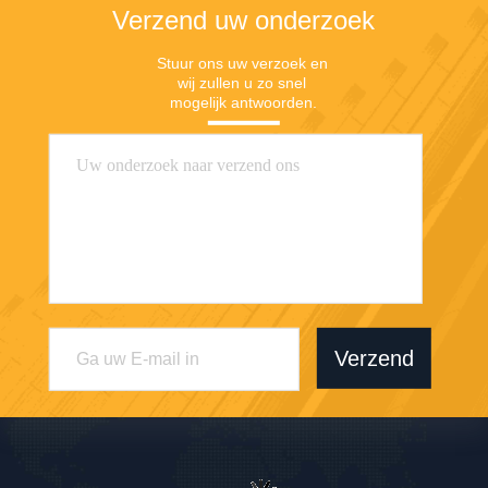
slijtvastheid garanderen
Verzend uw onderzoek
Stuur ons uw verzoek en 
wij zullen u zo snel 
mogelijk antwoorden.
Verzend