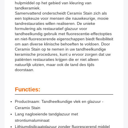
hulpmiddel op het gebied van kleuring van
tandkeramiek.
Samenvattend onderscheidt Ceramix Stain zich als
een topkeuze voor mensen die nauwkeurige, mooie
tandrestauraties willen realiseren. De unieke
formulering als restauratief glazuur voor
tandheelkundig gebruik met fluorescentie-effectopties
en niet-fluorescerende eigenschappen biedt flexibiliteit
om aan diverse klinische behoeften te voldoen. Door
Ceramix Stain op te nemen in uw tandheelkundige
keramische procedures, kunt u ervoor zorgen dat uw
patiënten restauraties krijgen die er niet alleen
natuurlijk uitzien, maar ook de tand des tijds
doorstaan.
Functies:
Productnaam: Tandheelkundige vlek en glazuur -
Ceramix Stain
Lang nagloeiende tandglazuur met
strontiumaluminaat
Lithiumdisilicaatglazuur zonder fluorescerend middel