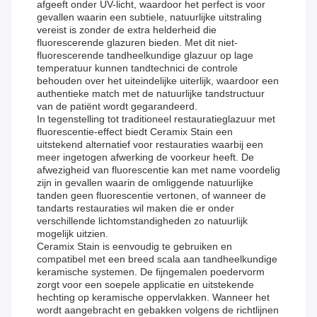
afgeeft onder UV-licht, waardoor het perfect is voor
gevallen waarin een subtiele, natuurlijke uitstraling
vereist is zonder de extra helderheid die
fluorescerende glazuren bieden. Met dit niet-
fluorescerende tandheelkundige glazuur op lage
temperatuur kunnen tandtechnici de controle
behouden over het uiteindelijke uiterlijk, waardoor een
authentieke match met de natuurlijke tandstructuur
van de patiënt wordt gegarandeerd.
In tegenstelling tot traditioneel restauratieglazuur met
fluorescentie-effect biedt Ceramix Stain een
uitstekend alternatief voor restauraties waarbij een
meer ingetogen afwerking de voorkeur heeft. De
afwezigheid van fluorescentie kan met name voordelig
zijn in gevallen waarin de omliggende natuurlijke
tanden geen fluorescentie vertonen, of wanneer de
tandarts restauraties wil maken die er onder
verschillende lichtomstandigheden zo natuurlijk
mogelijk uitzien.
Ceramix Stain is eenvoudig te gebruiken en
compatibel met een breed scala aan tandheelkundige
keramische systemen. De fijngemalen poedervorm
zorgt voor een soepele applicatie en uitstekende
hechting op keramische oppervlakken. Wanneer het
wordt aangebracht en gebakken volgens de richtlijnen