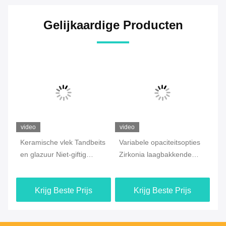
Gelijkaardige Producten
video
video
vi
Keramische vlek Tandbeits
Variabele opaciteitsopties
Be
en glazuur Niet-giftig
Zirkonia laagbakkende
pl
ek
Variabele dekkingsopties
glazuur niet-fluorescerend
Ta
Ontworpen voor
compatibel met
va
Krijg Beste Prijs
Krijg Beste Prijs
r
nauwkeurige kleuring van
verschillende
on
tandprothesen
tandheelkundige keramiek
vo
die afwerking en
kl