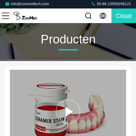
info@zonmedtech.com
00-86-15959299121
Citaat
Producten