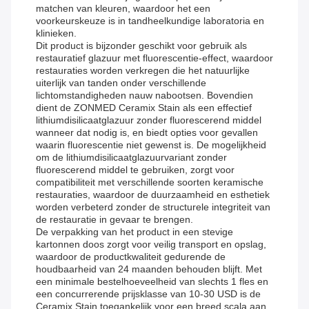
matchen van kleuren, waardoor het een
voorkeurskeuze is in tandheelkundige laboratoria en
klinieken.
Dit product is bijzonder geschikt voor gebruik als
restauratief glazuur met fluorescentie-effect, waardoor
restauraties worden verkregen die het natuurlijke
uiterlijk van tanden onder verschillende
lichtomstandigheden nauw nabootsen. Bovendien
dient de ZONMED Ceramix Stain als een effectief
lithiumdisilicaatglazuur zonder fluorescerend middel
wanneer dat nodig is, en biedt opties voor gevallen
waarin fluorescentie niet gewenst is. De mogelijkheid
om de lithiumdisilicaatglazuurvariant zonder
fluorescerend middel te gebruiken, zorgt voor
compatibiliteit met verschillende soorten keramische
restauraties, waardoor de duurzaamheid en esthetiek
worden verbeterd zonder de structurele integriteit van
de restauratie in gevaar te brengen.
De verpakking van het product in een stevige
kartonnen doos zorgt voor veilig transport en opslag,
waardoor de productkwaliteit gedurende de
houdbaarheid van 24 maanden behouden blijft. Met
een minimale bestelhoeveelheid van slechts 1 fles en
een concurrerende prijsklasse van 10-30 USD is de
Ceramix Stain toegankelijk voor een breed scala aan