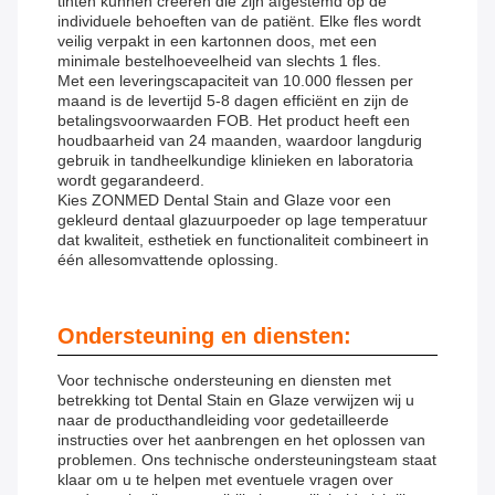
tinten kunnen creëren die zijn afgestemd op de
individuele behoeften van de patiënt. Elke fles wordt
veilig verpakt in een kartonnen doos, met een
minimale bestelhoeveelheid van slechts 1 fles.
Met een leveringscapaciteit van 10.000 flessen per
maand is de levertijd 5-8 dagen efficiënt en zijn de
betalingsvoorwaarden FOB. Het product heeft een
houdbaarheid van 24 maanden, waardoor langdurig
gebruik in tandheelkundige klinieken en laboratoria
wordt gegarandeerd.
Kies ZONMED Dental Stain and Glaze voor een
gekleurd dentaal glazuurpoeder op lage temperatuur
dat kwaliteit, esthetiek en functionaliteit combineert in
één allesomvattende oplossing.
Ondersteuning en diensten:
Voor technische ondersteuning en diensten met
betrekking tot Dental Stain en Glaze verwijzen wij u
naar de producthandleiding voor gedetailleerde
instructies over het aanbrengen en het oplossen van
problemen. Ons technische ondersteuningsteam staat
klaar om u te helpen met eventuele vragen over