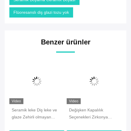
Flüoresanslı diş glazi tozu yok
Benzer ürünler
Video
Video
Vi
Seramik leke Diş leke ve
Değişken Kapalılık
Se
glaze Zehirli olmayan
Seçenekleri Zirkonya
ye
ze
Değişken Kapalılık
düşük ateşleme glazi,
le