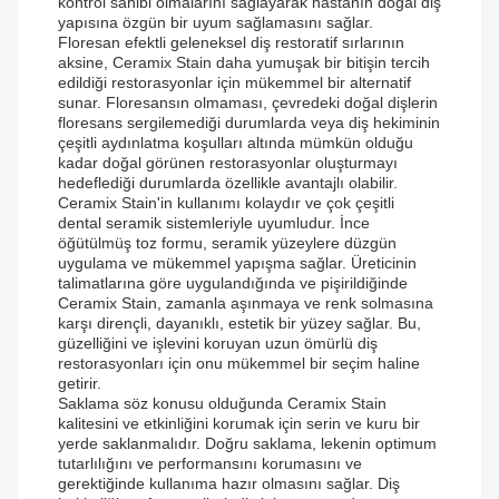
kontrol sahibi olmalarını sağlayarak hastanın doğal diş
yapısına özgün bir uyum sağlamasını sağlar.
Floresan efektli geleneksel diş restoratif sırlarının
aksine, Ceramix Stain daha yumuşak bir bitişin tercih
edildiği restorasyonlar için mükemmel bir alternatif
sunar. Floresansın olmaması, çevredeki doğal dişlerin
floresans sergilemediği durumlarda veya diş hekiminin
çeşitli aydınlatma koşulları altında mümkün olduğu
kadar doğal görünen restorasyonlar oluşturmayı
hedeflediği durumlarda özellikle avantajlı olabilir.
Ceramix Stain'in kullanımı kolaydır ve çok çeşitli
dental seramik sistemleriyle uyumludur. İnce
öğütülmüş toz formu, seramik yüzeylere düzgün
uygulama ve mükemmel yapışma sağlar. Üreticinin
talimatlarına göre uygulandığında ve pişirildiğinde
Ceramix Stain, zamanla aşınmaya ve renk solmasına
karşı dirençli, dayanıklı, estetik bir yüzey sağlar. Bu,
güzelliğini ve işlevini koruyan uzun ömürlü diş
restorasyonları için onu mükemmel bir seçim haline
getirir.
Saklama söz konusu olduğunda Ceramix Stain
kalitesini ve etkinliğini korumak için serin ve kuru bir
yerde saklanmalıdır. Doğru saklama, lekenin optimum
tutarlılığını ve performansını korumasını ve
gerektiğinde kullanıma hazır olmasını sağlar. Diş