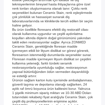
estetik çekiciliğini arttırmak için idealdir ve diş
teknisyenlerinin bireysel hasta ihtiyaçlarına göre özel
renk tonları oluşturmasına olanak tanır. Çoklu renk
seçenekleri bulunan Ceramix Stain, renk eşleştirmede
çok yönlülük ve hassasiyet sunarak diş
laboratuvarlarında ve kliniklerde tercih edilen bir seçim
haline geliyor.
Bu ürün özellikle floresans efektli diş restoratif cilası
olarak kullanıma uygundur ve çeşitli aydınlatma
koşulları altında dişlerin doğal görünümünü yakından
taklit eden restorasyonlar sağlar. Ayrıca ZONMED
Ceramix Stain, gerektiğinde floresan madde
içermeyen etkili bir lityum disilikat sır görevi görerek,
floresansın istenmediği durumlarda seçenekler sunar.
Floresan madde içermeyen lityum disilikat sır çeşidini
kullanma yeteneği, farklı türdeki seramik
restorasyonlarla uyumluluğu sağlar, restorasyonun
yapısal bütünlüğünden ödün vermeden dayanıklılığı
ve estetiği artırır.
Ürünün sağlam karton kutu içerisinde ambalajlanması,
güvenli taşıma ve depolama olanağı sağlarken, 24
aylık raf ömrü boyunca ürün kalitesini korur. Yalnızca
1 şişelik minimum sipariş miktarı ve 10-30 ABD Doları
tutarındaki rekabetçi fiyat aralığıyla Ceramix Stain, çok
çeşitli diş profesyonellerinin erişimine açıktır.