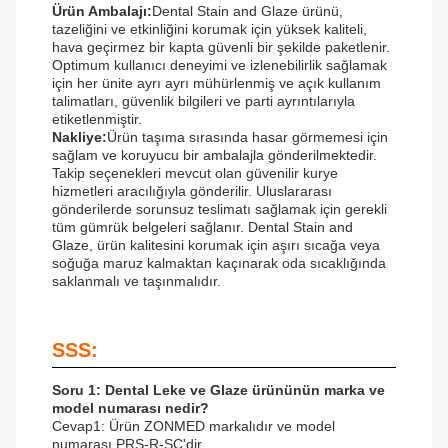
Ürün Ambalajı:
Dental Stain and Glaze ürünü,
tazeliğini ve etkinliğini korumak için yüksek kaliteli,
hava geçirmez bir kapta güvenli bir şekilde paketlenir.
Optimum kullanıcı deneyimi ve izlenebilirlik sağlamak
için her ünite ayrı ayrı mühürlenmiş ve açık kullanım
talimatları, güvenlik bilgileri ve parti ayrıntılarıyla
etiketlenmiştir.
Nakliye:
Ürün taşıma sırasında hasar görmemesi için
sağlam ve koruyucu bir ambalajla gönderilmektedir.
Takip seçenekleri mevcut olan güvenilir kurye
hizmetleri aracılığıyla gönderilir. Uluslararası
gönderilerde sorunsuz teslimatı sağlamak için gerekli
tüm gümrük belgeleri sağlanır. Dental Stain and
Glaze, ürün kalitesini korumak için aşırı sıcağa veya
soğuğa maruz kalmaktan kaçınarak oda sıcaklığında
saklanmalı ve taşınmalıdır.
SSS:
Soru 1: Dental Leke ve Glaze ürününün marka ve
model numarası nedir?
Cevap1: Ürün ZONMED markalıdır ve model
numarası PRS-R-SC'dir.