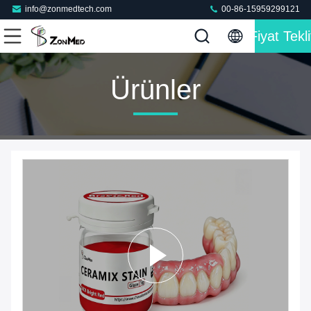
info@zonmedtech.com
00-86-15959299121
Fiyat Tekli
Ürünler