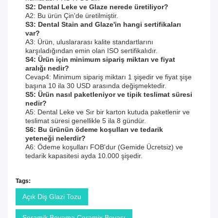
S2: Dental Leke ve Glaze nerede üretiliyor?
A2: Bu ürün Çin'de üretilmiştir.
S3: Dental Stain and Glaze'in hangi sertifikaları
var?
A3: Ürün, uluslararası kalite standartlarını
karşıladığından emin olan ISO sertifikalıdır.
S4: Ürün için minimum sipariş miktarı ve fiyat
aralığı nedir?
Cevap4: Minimum sipariş miktarı 1 şişedir ve fiyat şişe
başına 10 ila 30 USD arasında değişmektedir.
S5: Ürün nasıl paketleniyor ve tipik teslimat süresi
nedir?
A5: Dental Leke ve Sır bir karton kutuda paketlenir ve
teslimat süresi genellikle 5 ila 8 gündür.
S6: Bu ürünün ödeme koşulları ve tedarik
yeteneği nelerdir?
A6: Ödeme koşulları FOB'dur (Gemide Ücretsiz) ve
tedarik kapasitesi ayda 10.000 şişedir.
Tags:
Açık Diş Glazi Tozu
Seramik Boyama Ceramix Boyası