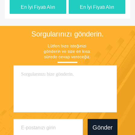
Seçenekleri Dental
çeşitli diş seramikleri ile
En İyi Fiyatı Alın
En İyi Fiyatı Alın
protezlerin doğru
uyumlu, bitirme ve
renklendirilmesi için
aşınmaya dayanıklılık
tasarlanmıştır
sağlar
Sorgularınızı gönderin.
Lütfen bize isteğinizi 
gönderin ve size en kısa 
sürede cevap vereceğiz.
Gönder