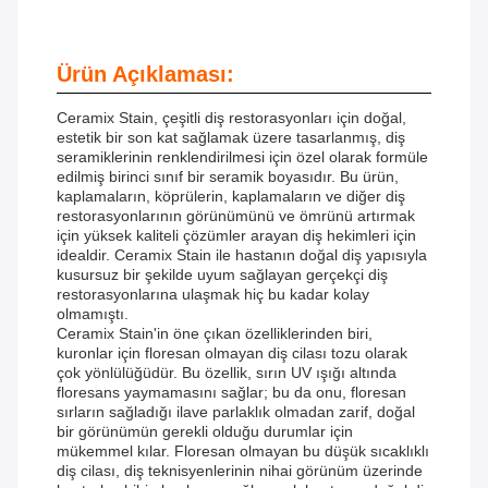
Ürün Açıklaması:
Ceramix Stain, çeşitli diş restorasyonları için doğal,
estetik bir son kat sağlamak üzere tasarlanmış, diş
seramiklerinin renklendirilmesi için özel olarak formüle
edilmiş birinci sınıf bir seramik boyasıdır. Bu ürün,
kaplamaların, köprülerin, kaplamaların ve diğer diş
restorasyonlarının görünümünü ve ömrünü artırmak
için yüksek kaliteli çözümler arayan diş hekimleri için
idealdir. Ceramix Stain ile hastanın doğal diş yapısıyla
kusursuz bir şekilde uyum sağlayan gerçekçi diş
restorasyonlarına ulaşmak hiç bu kadar kolay
olmamıştı.
Ceramix Stain'in öne çıkan özelliklerinden biri,
kuronlar için floresan olmayan diş cilası tozu olarak
çok yönlülüğüdür. Bu özellik, sırın UV ışığı altında
floresans yaymamasını sağlar; bu da onu, floresan
sırların sağladığı ilave parlaklık olmadan zarif, doğal
bir görünümün gerekli olduğu durumlar için
mükemmel kılar. Floresan olmayan bu düşük sıcaklıklı
diş cilası, diş teknisyenlerinin nihai görünüm üzerinde