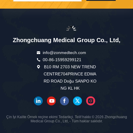
Zhongchuang Medical Group Co., Ltd,
info@zonmedtech.com
00-86-15959299121
B10 RM 2703 NEW TREND
CENTRE704PRINCE EDWA
RD ROAD Doğu SANPO KO
NG KL HK
Çin İyi Kalite Örnek reçine ekimi Tedarikçi. Telif hakkı © 2026 Zhongchuang
Medical Group Co., Ltd, - Tüm haklar saklıdır.