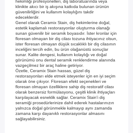
hekimliği profesyonelleri, diş laboratuarında veya
klinikte akıcı bir iş akışına katkıda bulunan ürünün
güvenilirliğini ve kullanım kolaylığını takdir
edeceklerdir.
Genel olarak Ceramix Stain, diş hekimlerine doğal,
estetik kaplamalı restorasyonlar oluşturma olanağı
sunan güvenilir bir seramik boyasıdır. İster kronlar için
floresan olmayan bir diş cilası tozuna ihtiyacınız olsun,
ister floresan olmayan düşük sıcaklıklı bir diş cilasının
inceliğini tercih edin, bu ürün olağanüstü sonuçlar
sunar. Kalite dengesi, kullanım kolaylığı ve doğal
görünümü onu dental seramik renklendirme alanında
vazgeçilmez bir araç haline getiriyor.
Özetle, Ceramix Stain hassas, güzel diş
restorasyonları elde etmek isteyenler için en iyi seçim
olarak öne çıkıyor. Floresan efekt seçenekleri ve
floresan olmayan özelliklere sahip diş restoratif cilası
olarak benzersiz formülasyonu, çeşitli klinik ihtiyaçları
karşılayacak esneklik sağlar. Ceramix Stain'i diş
seramiği prosedürlerinize dahil ederek hastalarınızın
yalnızca doğal görünmekle kalmayıp aynı zamanda
zamana karşı dayanıklı restorasyonlar almasını
sağlayabilirsiniz.