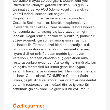
ZONMED'in ayda 10.000 şişelik tedarik kabiliyeti
istikrarlı mevcudiyeti garanti ederken, 5-8 günlük
teslimat süresi ve FOB ödeme koşulları esnek ve
verimli tedarik seçenekleri sağlar.
Uygulama durumları ve senaryoları açısından
Ceramix Stain, kuronlar, köprüler, kaplamalar ve
inleyler de dahil olmak üzere seramik restorasyonlar
konusunda uzmanlaşmış diş laboratuvarları için
idealdir. Doğal renk nüansları ve pürüzsüz, parlak bir
yüzey eklemek için son sırlama işlemi sırasında
kullanılabilir. Floresan özellikleri onu estetiğin kritik
olduğu ön restorasyonlar için mükemmel kılarken,
lityum disilikat sırlı, floresan madde içermeyen
versiyonu, floresan olmadan güç gerektiren arka
restorasyonlara uygundur. Ayrıca diş hekimliği okulları
ve eğitim merkezleri bu ürünü genellikle uygun
seramik boyama ve cilalama tekniklerini öğretmek için
kullanır. Genel olarak ZONMED'in Ceramix Stain
ürünü, çeşitli klinik ve laboratuvar ortamlarında dental
seramik restorasyonların güzelliğini ve işlevselliğini
arttırmak için çok yönlü ve güvenilir bir çözümdür.
Özelleştirme: