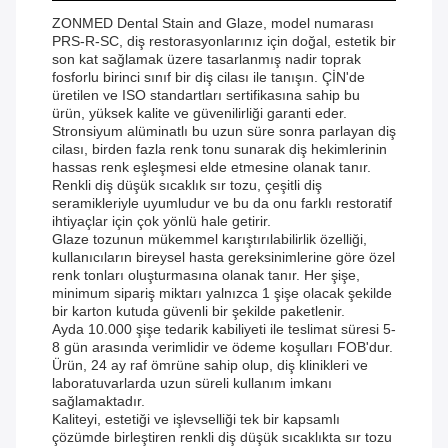
ZONMED Dental Stain and Glaze, model numarası
PRS-R-SC, diş restorasyonlarınız için doğal, estetik bir
son kat sağlamak üzere tasarlanmış nadir toprak
fosforlu birinci sınıf bir diş cilası ile tanışın. ÇİN'de
üretilen ve ISO standartları sertifikasına sahip bu
ürün, yüksek kalite ve güvenilirliği garanti eder.
Stronsiyum alüminatlı bu uzun süre sonra parlayan diş
cilası, birden fazla renk tonu sunarak diş hekimlerinin
hassas renk eşleşmesi elde etmesine olanak tanır.
Renkli diş düşük sıcaklık sır tozu, çeşitli diş
seramikleriyle uyumludur ve bu da onu farklı restoratif
ihtiyaçlar için çok yönlü hale getirir.
Glaze tozunun mükemmel karıştırılabilirlik özelliği,
kullanıcıların bireysel hasta gereksinimlerine göre özel
renk tonları oluşturmasına olanak tanır. Her şişe,
minimum sipariş miktarı yalnızca 1 şişe olacak şekilde
bir karton kutuda güvenli bir şekilde paketlenir.
Ayda 10.000 şişe tedarik kabiliyeti ile teslimat süresi 5-
8 gün arasında verimlidir ve ödeme koşulları FOB'dur.
Ürün, 24 ay raf ömrüne sahip olup, diş klinikleri ve
laboratuvarlarda uzun süreli kullanım imkanı
sağlamaktadır.
Kaliteyi, estetiği ve işlevselliği tek bir kapsamlı
çözümde birleştiren renkli diş düşük sıcaklıkta sır tozu