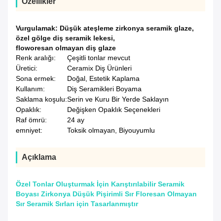
Özellikler
Vurgulamak:
Düşük ateşleme zirkonya seramik glaze
,
özel gölge diş seramik lekesi
,
floworesan olmayan diş glaze
Renk aralığı:
Çeşitli tonlar mevcut
Üretici:
Ceramix Diş Ürünleri
Sona ermek:
Doğal, Estetik Kaplama
Kullanım:
Diş Seramikleri Boyama
Saklama koşulu:
Serin ve Kuru Bir Yerde Saklayın
Opaklık:
Değişken Opaklık Seçenekleri
Raf ömrü:
24 ay
emniyet:
Toksik olmayan, Biyouyumlu
Açıklama
Özel Tonlar Oluşturmak İçin Karıştırılabilir Seramik
Boyası Zirkonya Düşük Pişirimli Sır Floresan Olmayan
Sır Seramik Sırları için Tasarlanmıştır