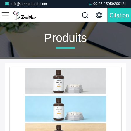
info@zonmedtech.com
00-86-15959299121
Citation
Produits