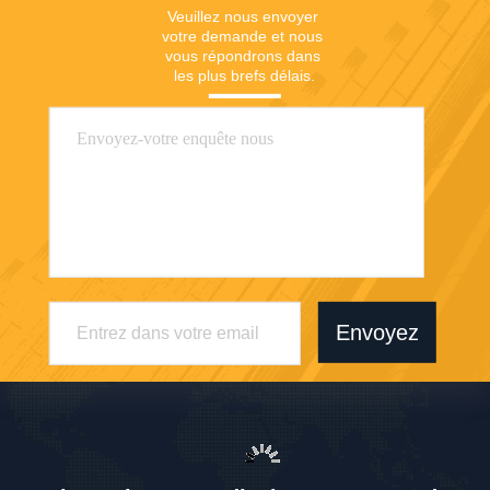
Veuillez nous envoyer 
votre demande et nous 
vous répondrons dans 
les plus brefs délais.
Envoyez