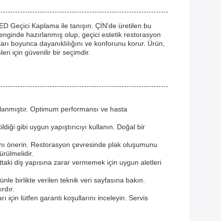
 Geçici Kaplama ile tanışın. ÇİN'de üretilen bu
enginde hazırlanmış olup, geçici estetik restorasyon
rı boyunca dayanıklılığını ve konforunu korur. Ürün,
ri için güvenilir bir seçimdir.
arlanmıştır. Optimum performansı ve hasta
ği gibi uygun yapıştırıcıyı kullanın. Doğal bir
ını önerin. Restorasyon çevresinde plak oluşumunu
ürülmelidir.
lttaki diş yapısına zarar vermemek için uygun aletleri
nle birlikte verilen teknik veri sayfasına bakın.
rdır.
ı için lütfen garanti koşullarını inceleyin. Servis