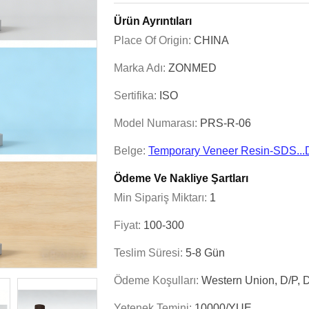
Ürün Ayrıntıları
Place Of Origin:
CHINA
Marka Adı:
ZONMED
Sertifika:
ISO
Model Numarası:
PRS-R-06
Belge:
Temporary Veneer Resin-SDS...
Ödeme Ve Nakliye Şartları
Min Sipariş Miktarı:
1
Fiyat:
100-300
Teslim Süresi:
5-8 Gün
Ödeme Koşulları:
Western Union, D/P, D
Yetenek Temini:
10000/YUE