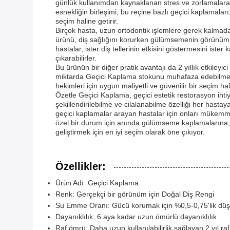
günlük kullanımdan kaynaklanan stres ve zorlamalara k
esnekliğin birleşimi, bu reçine bazlı geçici kaplamalar
seçim haline getirir.
Birçok hasta, uzun ortodontik işlemlere gerek kalmadan 
ürünü, diş sağlığını korurken gülümsemenin görünümün
hastalar, ister diş tellerinin etkisini göstermesini ist
çıkarabilirler.
Bu ürünün bir diğer pratik avantajı da 2 yıllık etkileyi
miktarda Geçici Kaplama stokunu muhafaza edebilmesini
hekimleri için uygun maliyetli ve güvenilir bir seçim hal
Özetle Geçici Kaplama, geçici estetik restorasyon ihti
şekillendirilebilme ve cilalanabilme özelliği her hasta
geçici kaplamalar arayan hastalar için onları mükemmel b
özel bir durum için anında gülümseme kaplamalarına, i
geliştirmek için en iyi seçim olarak öne çıkıyor.
Özellikler:
Ürün Adı: Geçici Kaplama
Renk: Gerçekçi bir görünüm için Doğal Diş Rengi
Su Emme Oranı: Gücü korumak için %0,5-0,75'lik dü
Dayanıklılık: 6 aya kadar uzun ömürlü dayanıklılık
Raf ömrü: Daha uzun kullanılabilirlik sağlayan 2 yıl ra