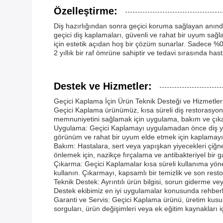
Özelleştirme:
Diş hazırlığından sonra geçici koruma sağlayan anın
geçici diş kaplamaları, güvenli ve rahat bir uyum sağ
için estetik açıdan hoş bir çözüm sunarlar. Sadece %
2 yıllık bir raf ömrüne sahiptir ve tedavi sırasında hast
Destek ve Hizmetler:
Geçici Kaplama İçin Ürün Teknik Desteği ve Hizmetler
Geçici Kaplama ürünümüz, kısa süreli diş restorasyon
memnuniyetini sağlamak için uygulama, bakım ve çık
Uygulama: Geçici Kaplamayı uygulamadan önce diş yüzey
görünüm ve rahat bir uyum elde etmek için kaplamayı ha
Bakım: Hastalara, sert veya yapışkan yiyecekleri çi
önlemek için, nazikçe fırçalama ve antibakteriyel bir g
Çıkarma: Geçici Kaplamalar kısa süreli kullanıma yöneli
kullanın. Çıkarmayı, kapsamlı bir temizlik ve son restor
Teknik Destek: Ayrıntılı ürün bilgisi, sorun giderme vey
Destek ekibimiz en iyi uygulamalar konusunda rehberlik
Garanti ve Servis: Geçici Kaplama ürünü, üretim kusurları
sorguları, ürün değişimleri veya ek eğitim kaynakları iç