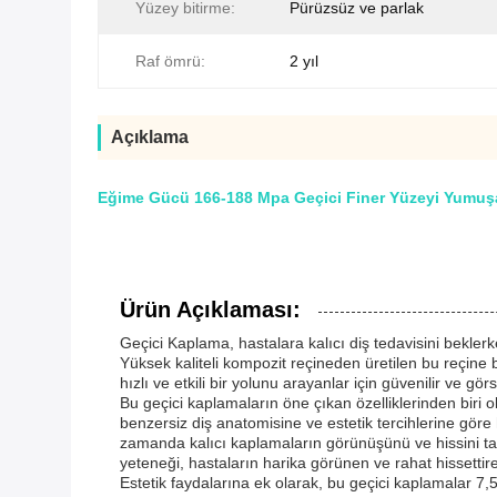
Yüzey bitirme:
Pürüzsüz ve parlak
Raf ömrü:
2 yıl
Açıklama
Eğime Gücü 166-188 Mpa Geçici Finer Yüzeyi Yumuşak
Ürün Açıklaması:
Geçici Kaplama, hastalara kalıcı diş tedavisini bekle
Yüksek kaliteli kompozit reçineden üretilen bu reçine
hızlı ve etkili bir yolunu arayanlar için güvenilir ve gö
Bu geçici kaplamaların öne çıkan özelliklerinden biri ol
benzersiz diş anatomisine ve estetik tercihlerine göre
zamanda kalıcı kaplamaların görünüşünü ve hissini ta
yeteneği, hastaların harika görünen ve rahat hissett
Estetik faydalarına ek olarak, bu geçici kaplamalar 7,5