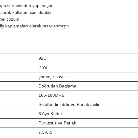
pozit reçineden yapılmıştır
larak kullanım için idealdir
mmel çözüm
 diş kaplamaları olarak tasarlanmıştır
92D
2 Yıl
çamaşır suyu
Doğrudan Bağlama
166-188MPa
Şekillendirilebilir ve Parlatılabilir
6 Aya Kadar
Pürüzsüz ve Parlak
7.5-8.5