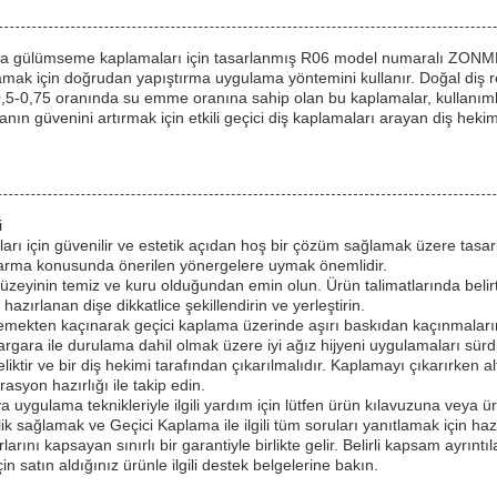
da gülümseme kaplamaları için tasarlanmış R06 model numaralı ZONMED
lamak için doğrudan yapıştırma uygulama yöntemini kullanır. Doğal diş r
0,5-0,75 oranında su emme oranına sahip olan bu kaplamalar, kullanımla
anın güvenini artırmak için etkili geçici diş kaplamaları arayan diş hekimle
i
ları için güvenilir ve estetik açıdan hoş bir çözüm sağlamak üzere tas
arma konusunda önerilen yönergelere uymak önemlidir.
inin temiz ve kuru olduğundan emin olun. Ürün talimatlarında belirtildi
zırlanan dişe dikkatlice şekillendirin ve yerleştirin.
ğnemekten kaçınarak geçici kaplama üzerinde aşırı baskıdan kaçınmalar
argara ile durulama dahil olmak üzere iyi ağız hijyeni uygulamaları sürd
ktir ve bir diş hekimi tarafından çıkarılmalıdır. Kaplamayı çıkarırken a
asyon hazırlığı ile takip edin.
a uygulama teknikleriyle ilgili yardım için lütfen ürün kılavuzuna veya ürü
 sağlamak ve Geçici Kaplama ile ilgili tüm soruları yanıtlamak için hazı
nı kapsayan sınırlı bir garantiyle birlikte gelir. Belirli kapsam ayrıntılar
in satın aldığınız ürünle ilgili destek belgelerine bakın.