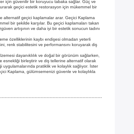
 için güvenilir bir koruyucu tabaka sağlar. Güç ve
ldurarak geçici estetik restorasyon için mükemmel bir
ne alternatif geçici kaplamalar arar. Geçici Kaplama
el bir şekilde karşılar. Bu geçici kaplamaları takan
özgüven artışının ve daha iyi bir estetik sonucun tadını
zeme özelliklerinin kaybı endişesi olmadan yeterli
, renk stabilitesini ve performansını koruyarak diş
malzemesi dayanıklılık ve doğal bir görünüm sağlarken,
ekliği birleştirir ve diş tellerine alternatif olarak
i uygulamalarında pratiklik ve kolaylık sağlıyor. İster
Geçici Kaplama, gülümsemenizi güvenle ve kolaylıkla