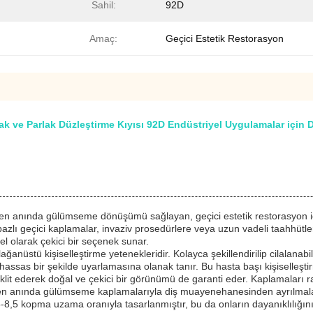
Sahil:
92D
Amaç:
Geçici Estetik Restorasyon
 ve Parlak Düzleştirme Kıyısı 92D Endüstriyel Uygulamalar için 
rken anında gülümseme dönüşümü sağlayan, geçici estetik restorasyon içi
 bazlı geçici kaplamalar, invaziv prosedürlere veya uzun vadeli taahhüt
rsel olarak çekici bir seçenek sunar.
ağanüstü kişiselleştirme yetenekleridir. Kolayca şekillendirilip cilalana
 hassas bir şekilde uyarlamasına olanak tanır. Bu hasta başı kişiselleş
klit ederek doğal ve çekici bir görünümü de garanti eder. Kaplamaları 
iren anında gülümseme kaplamalarıyla diş muayenehanesinden ayrılmala
-8,5 kopma uzama oranıyla tasarlanmıştır, bu da onların dayanıklılığını 