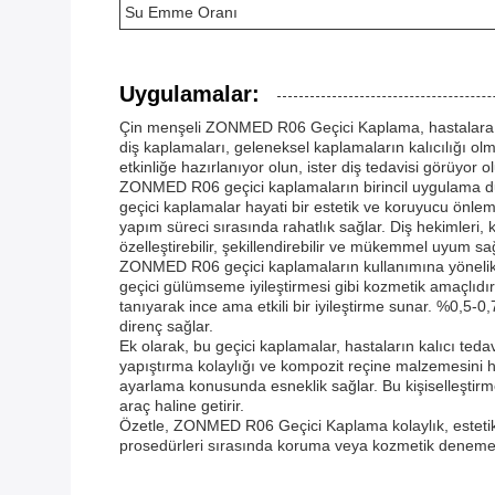
Su Emme Oranı
Uygulamalar:
Çin menşeli ZONMED R06 Geçici Kaplama, hastalara hem
diş kaplamaları, geleneksel kaplamaların kalıcılığı olm
etkinliğe hazırlanıyor olun, ister diş tedavisi görüyo
ZONMED R06 geçici kaplamaların birincil uygulama dur
geçici kaplamalar hayati bir estetik ve koruyucu önle
yapım süreci sırasında rahatlık sağlar. Diş hekimle
özelleştirebilir, şekillendirebilir ve mükemmel uyum sağ
ZONMED R06 geçici kaplamaların kullanımına yönelik d
geçici gülümseme iyileştirmesi gibi kozmetik amaçlıdır
tanıyarak ince ama etkili bir iyileştirme sunar. %0,5
direnç sağlar.
Ek olarak, bu geçici kaplamalar, hastaların kalıcı ted
yapıştırma kolaylığı ve kompozit reçine malzemesini h
ayarlama konusunda esneklik sağlar. Bu kişiselleşti
araç haline getirir.
Özetle, ZONMED R06 Geçici Kaplama kolaylık, estetik çe
prosedürleri sırasında koruma veya kozmetik deneme çalış