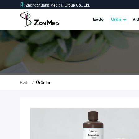
Zhongchuang Medical Group Co., Ltd,
Evde
Ürün
Vid
Evde
/
Ürünler