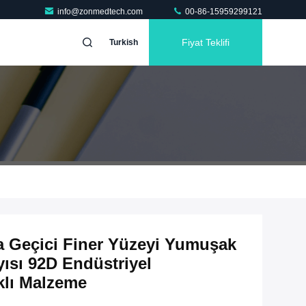
info@zonmedtech.com
00-86-15959299121
Fiyat Teklifi
Turkish
 Geçici Finer Yüzeyi Yumuşak
yısı 92D Endüstriyel
klı Malzeme