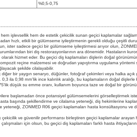
%0,5-0,75
 işlevsellik hem de estetik çekicilik sunan geçici kaplamalar sağlamak
adan hızlı, etkili bir gülümseme iyileştirmenin gerekli olduğu çeşitli du
r olun, ister sadece geçici bir gülümseme iyileştirmesi arıyor olun, ZO
umlarından biri diş restorasyonlarının ara dönemidir. Hastaların kuron
m olarak hizmet eder. Bu geçici diş kaplamaları dişlerin doğal görünü
ri, kompozit reçine malzemesi ve doğrudan yapıştırma uygulama yöntem
layacak şekilde cilalayabilir.
iğer bir yaygın senaryo, düğünler, fotoğraf çekimleri veya halka açık
. 0,3 ila 0,98 mm'lik ince kalınlık aralığı, bu kaplamaların doğal dişle
-0,75'lik düşük su emme oranı, kullanım boyunca taze ve doğal bir görün
avilere başlamadan önce potansiyel gülümsemelerini görselleştirmek iste
asta başında şekillendirme ve cilalama yeteneği, diş hekimlerine kaplam
rme yeteneği, ZONMED R06 geçici kaplamaları hasta konsültasyonu ve 
kicilik ve güvenilir performansı birleştiren geçici kaplamalar arayan he
maları için olsun, bu geçici diş kaplamaları farklı hasta ihtiyaçlarını k