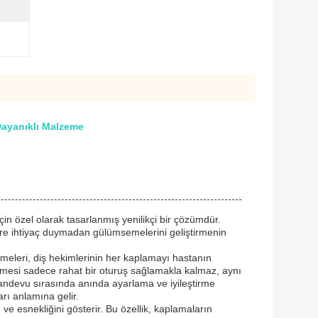
Dayanıklı Malzeme
n özel olarak tasarlanmış yenilikçi bir çözümdür.
lere ihtiyaç duymadan gülümsemelerini geliştirmenin
bilmeleri, diş hekimlerinin her kaplamayı hastanın
tirmesi sadece rahat bir oturuş sağlamakla kalmaz, aynı
randevu sırasında anında ayarlama ve iyileştirme
rı anlamına gelir.
ve esnekliğini gösterir. Bu özellik, kaplamaların