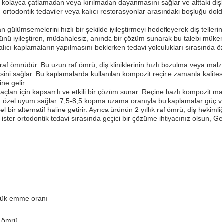
olayca çatlamadan veya kırılmadan dayanmasını sağlar ve alttaki dişler
ı, ortodontik tedaviler veya kalıcı restorasyonlar arasındaki boşluğu do
gülümsemelerini hızlı bir şekilde iyileştirmeyi hedefleyerek diş telleri
ü iyileştiren, müdahalesiz, anında bir çözüm sunarak bu talebi mükemm
er kalıcı kaplamaların yapılmasını beklerken tedavi yolculukları sırasında 
ci raf ömrüdür. Bu uzun raf ömrü, diş kliniklerinin hızlı bozulma veya mal
 sağlar. Bu kaplamalarda kullanılan kompozit reçine zamanla kalitesini
ine gelir.
yaçları için kapsamlı ve etkili bir çözüm sunar. Reçine bazlı kompozit 
ya özel uyum sağlar. 7,5-8,5 kopma uzama oranıyla bu kaplamalar güç ve esn
ir alternatif haline getirir. Ayrıca ürünün 2 yıllık raf ömrü, diş hekimliğ
ster ortodontik tedavi sırasında geçici bir çözüme ihtiyacınız olsun, 
şük emme oranı
f ömrü