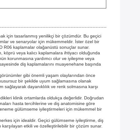
 için tasarlanmış yenilikçi bir çözümdür. Bu geçici
rumlar ve senaryolar için mükemmeldir. İster özel bir
NMED R06 kaplamalar olağanüstü sonuçlar sunar.
, köprü veya kalıcı kaplamalara ihtiyacı olduğunda
münün korunmasına yardımcı olur ve iyileşme veya
i sayesinde diş kaplamalarını muayenehane başında
 görünümler gibi önemli yaşam olaylarından önce
rle kusursuz bir şekilde uyum sağlamasına olanak
üm sağlayarak dayanıklılık ve renk solmasına karşı
dikleri klinik ortamlarda oldukça değerlidir. Doğrudan
aları hasta tercihlerine ve diş anatomisine göre
deneme gülümseme iyileştirmeleri için mükemmel bir
rkes için idealdir. Geçici gülümseme iyileştirme, diş
arşılayan etkili ve özelleştirilebilir bir çözüm sunar.