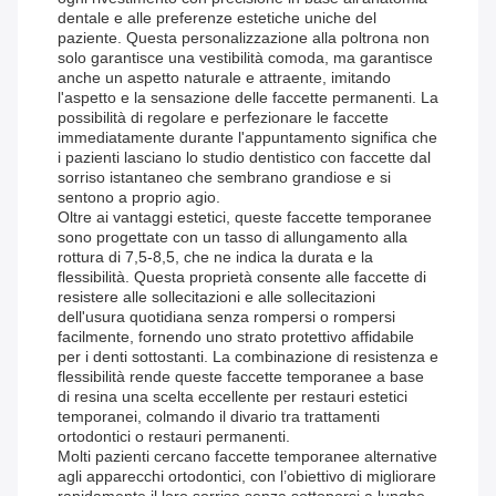
dentale e alle preferenze estetiche uniche del
paziente. Questa personalizzazione alla poltrona non
solo garantisce una vestibilità comoda, ma garantisce
anche un aspetto naturale e attraente, imitando
l'aspetto e la sensazione delle faccette permanenti. La
possibilità di regolare e perfezionare le faccette
immediatamente durante l'appuntamento significa che
i pazienti lasciano lo studio dentistico con faccette dal
sorriso istantaneo che sembrano grandiose e si
sentono a proprio agio.
Oltre ai vantaggi estetici, queste faccette temporanee
sono progettate con un tasso di allungamento alla
rottura di 7,5-8,5, che ne indica la durata e la
flessibilità. Questa proprietà consente alle faccette di
resistere alle sollecitazioni e alle sollecitazioni
dell'usura quotidiana senza rompersi o rompersi
facilmente, fornendo uno strato protettivo affidabile
per i denti sottostanti. La combinazione di resistenza e
flessibilità rende queste faccette temporanee a base
di resina una scelta eccellente per restauri estetici
temporanei, colmando il divario tra trattamenti
ortodontici o restauri permanenti.
Molti pazienti cercano faccette temporanee alternative
agli apparecchi ortodontici, con l’obiettivo di migliorare