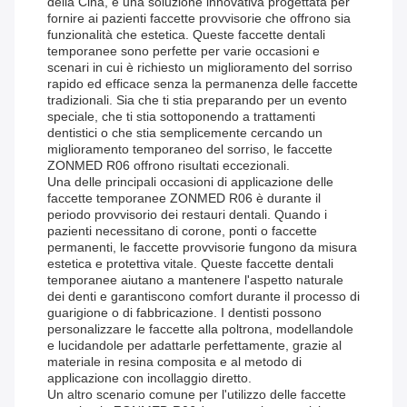
della Cina, è una soluzione innovativa progettata per
fornire ai pazienti faccette provvisorie che offrono sia
funzionalità che estetica. Queste faccette dentali
temporanee sono perfette per varie occasioni e
scenari in cui è richiesto un miglioramento del sorriso
rapido ed efficace senza la permanenza delle faccette
tradizionali. Sia che ti stia preparando per un evento
speciale, che ti stia sottoponendo a trattamenti
dentistici o che stia semplicemente cercando un
miglioramento temporaneo del sorriso, le faccette
ZONMED R06 offrono risultati eccezionali.
Una delle principali occasioni di applicazione delle
faccette temporanee ZONMED R06 è durante il
periodo provvisorio dei restauri dentali. Quando i
pazienti necessitano di corone, ponti o faccette
permanenti, le faccette provvisorie fungono da misura
estetica e protettiva vitale. Queste faccette dentali
temporanee aiutano a mantenere l'aspetto naturale
dei denti e garantiscono comfort durante il processo di
guarigione o di fabbricazione. I dentisti possono
personalizzare le faccette alla poltrona, modellandole
e lucidandole per adattarle perfettamente, grazie al
materiale in resina composita e al metodo di
applicazione con incollaggio diretto.
Un altro scenario comune per l'utilizzo delle faccette