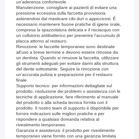
un'aderenza confortevole.
Manutenzione: consigliare ai pazienti di evitare una
pressione eccessiva sulla faccetta provvisoria
astenendosi dal masticare cibi duri o appiccicosi. È
necessario mantenere buone pratiche di igiene orale,
compresa la spazzolatura delicata e il risciacquo con
un collutorio antibatterico per prevenire l’accumulo di
placca attorno al restauro.
Rimozione: le faccette temporanee sono destinate
all'uso a breve termine e devono essere rimosse da
un dentista. Quando si rimuove la faccetta, utilizzare
gli strumenti adeguati per evitare danni alla struttura
del dente sottostante. Seguire la rimozione con
un'accurata pulizia e preparazione per il restauro
finale.
Supporto tecnico: per informazioni dettagliate sul
prodotto, risoluzione dei problemi o assistenza con le
tecniche di applicazione, fare riferimento al manuale
del prodotto o alla scheda tecnica fornita con il
prodotto. Il nostro team di supporto è disponibile per
fornire indicazioni sulle migliori pratiche e per
rispondere a qualsiasi domanda relativa al
rivestimento temporaneo.
Garanzia e assistenza: il prodotto per rivestimento
temporaneo viene fornito con una garanzia limitata