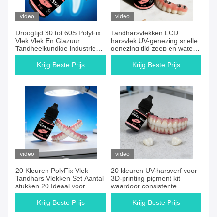
video
video
Droogtijd 30 tot 60S PolyFix
Tandharsvlekken LCD
Vlek Vlek En Glazuur
harsvlek UV-genezing snelle
Tandheelkundige industrie
genezing tijd zeep en water
product voor nauwkeurige
reiniging verbetert de
kleurmatching en duurzame
tandheelkundige restauratie
Krijg Beste Prijs
Krijg Beste Prijs
restauratie
workflow
video
video
20 Kleuren PolyFix Vlek
20 kleuren UV-harsverf voor
Tandhars Vlekken Set Aantal
3D-printing pigment kit
stukken 20 Ideaal voor
waardoor consistente
nauwkeurige kleurmatching
kleurmenging en superieure
en duurzame resultaten
afwerking op gedrukte
Krijg Beste Prijs
Krijg Beste Prijs
onderdelen mogelijk is