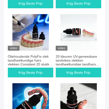
toepassing en een
harsvlekken die een
Krijg Beste Prijs
Krijg Beste Prijs
langdurige afwerking
superieure hechting en
kleurnauwkeurigheid bieden
video
video
Oliehoudende PolyFix vlek
20 kleuren UV-geneesbare
tandheelkundige hars
tandvlees vlekken
vlekken Compleet 20 stukken
tandheelkundige tandhars
Kit Geschikt voor
vlekken geformuleerd om
professionele
realistische tandvlees kleur
Krijg Beste Prijs
Krijg Beste Prijs
tandheelkundige kleur
resultaten te leveren
matching behoeften