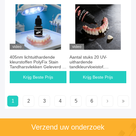
video
video
405nm lichtuithardende
Aantal stuks 20 UV-
kleurstoffen PolyFix Stain
uithardende
Tandharsvlekken Geleverd in
tandkleurvloeistof,
20 kleuren, waardoor
aanbevolen voor opslag in de
consistente tandheelkundige
koelkast, biedt uitstekende
Krijg Beste Prijs
Krijg Beste Prijs
kleurresultaten worden
hechting en kleurstabiliteit
gegarandeerd
1
2
3
4
5
6
Verzend uw onderzoek