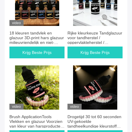
video
18 kleuren tandvlek en
Rijke kleurkeuze Tandglazuur
glazuur 3D-print hars glazuur
voor tandherstel /
milieuvriendelijk en niet-
oppervlakteherstel /
toxisch lage geur
cosmetische reparatie
Krijg Beste Prijs
Krijg Beste Prijs
video
video
Brush ApplicationTools
Drogetijd 30 tot 60 seconden
Vlekken en glazuur Voorzien
UV-gekoelde
van kleur van harsproducten
tandheelkundige kleurstoffen
met een gemakkelijke
vloeibare tandheelkundige