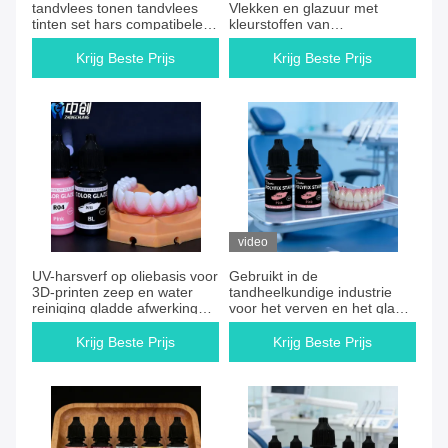
tandvlees tonen tandvlees
Vlekken en glazuur met
tinten set hars compatibele
kleurstoffen van
kronen uitgebreide
harsproducten en droogtijd
tandheelkundige restauratie
405nm Lichtharding 60S
Krijg Beste Prijs
Krijg Beste Prijs
componenten
voorzien van
oppervlaktebehandeling
video
UV-harsverf op oliebasis voor
Gebruikt in de
3D-printen zeep en water
tandheelkundige industrie
reiniging gladde afwerking
voor het verven en het glad
uitstekende kleurdispersie
maken van het oppervlak
snelle verhardingstijden
Krijg Beste Prijs
Krijg Beste Prijs