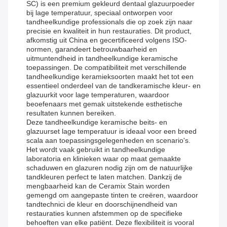
SC) is een premium gekleurd dentaal glazuurpoeder
bij lage temperatuur, speciaal ontworpen voor
tandheelkundige professionals die op zoek zijn naar
precisie en kwaliteit in hun restauraties. Dit product,
afkomstig uit China en gecertificeerd volgens ISO-
normen, garandeert betrouwbaarheid en
uitmuntendheid in tandheelkundige keramische
toepassingen. De compatibiliteit met verschillende
tandheelkundige keramieksoorten maakt het tot een
essentieel onderdeel van de tandkeramische kleur- en
glazuurkit voor lage temperaturen, waardoor
beoefenaars met gemak uitstekende esthetische
resultaten kunnen bereiken.
Deze tandheelkundige keramische beits- en
glazuurset lage temperatuur is ideaal voor een breed
scala aan toepassingsgelegenheden en scenario's.
Het wordt vaak gebruikt in tandheelkundige
laboratoria en klinieken waar op maat gemaakte
schaduwen en glazuren nodig zijn om de natuurlijke
tandkleuren perfect te laten matchen. Dankzij de
mengbaarheid kan de Ceramix Stain worden
gemengd om aangepaste tinten te creëren, waardoor
tandtechnici de kleur en doorschijnendheid van
restauraties kunnen afstemmen op de specifieke
behoeften van elke patiënt. Deze flexibiliteit is vooral