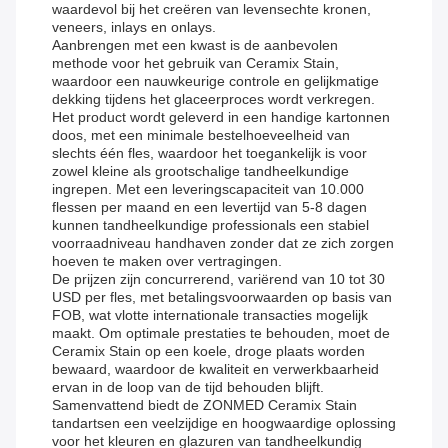
waardevol bij het creëren van levensechte kronen,
veneers, inlays en onlays.
Aanbrengen met een kwast is de aanbevolen
methode voor het gebruik van Ceramix Stain,
waardoor een nauwkeurige controle en gelijkmatige
dekking tijdens het glaceerproces wordt verkregen.
Het product wordt geleverd in een handige kartonnen
doos, met een minimale bestelhoeveelheid van
slechts één fles, waardoor het toegankelijk is voor
zowel kleine als grootschalige tandheelkundige
ingrepen. Met een leveringscapaciteit van 10.000
flessen per maand en een levertijd van 5-8 dagen
kunnen tandheelkundige professionals een stabiel
voorraadniveau handhaven zonder dat ze zich zorgen
hoeven te maken over vertragingen.
De prijzen zijn concurrerend, variërend van 10 tot 30
USD per fles, met betalingsvoorwaarden op basis van
FOB, wat vlotte internationale transacties mogelijk
maakt. Om optimale prestaties te behouden, moet de
Ceramix Stain op een koele, droge plaats worden
bewaard, waardoor de kwaliteit en verwerkbaarheid
ervan in de loop van de tijd behouden blijft.
Samenvattend biedt de ZONMED Ceramix Stain
tandartsen een veelzijdige en hoogwaardige oplossing
voor het kleuren en glazuren van tandheelkundig