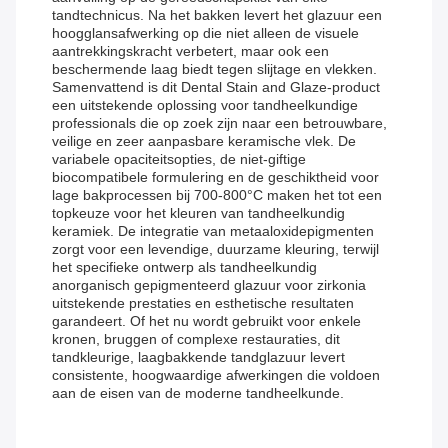
tandtechnicus. Na het bakken levert het glazuur een
hoogglansafwerking op die niet alleen de visuele
aantrekkingskracht verbetert, maar ook een
beschermende laag biedt tegen slijtage en vlekken.
Samenvattend is dit Dental Stain and Glaze-product
een uitstekende oplossing voor tandheelkundige
professionals die op zoek zijn naar een betrouwbare,
veilige en zeer aanpasbare keramische vlek. De
variabele opaciteitsopties, de niet-giftige
biocompatibele formulering en de geschiktheid voor
lage bakprocessen bij 700-800°C maken het tot een
topkeuze voor het kleuren van tandheelkundig
keramiek. De integratie van metaaloxidepigmenten
zorgt voor een levendige, duurzame kleuring, terwijl
het specifieke ontwerp als tandheelkundig
anorganisch gepigmenteerd glazuur voor zirkonia
uitstekende prestaties en esthetische resultaten
garandeert. Of het nu wordt gebruikt voor enkele
kronen, bruggen of complexe restauraties, dit
tandkleurige, laagbakkende tandglazuur levert
consistente, hoogwaardige afwerkingen die voldoen
aan de eisen van de moderne tandheelkunde.