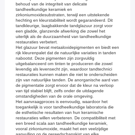
behoud van de integriteit van delicate
tandheelkundige keramiek en
zirkoniumoxidesubstraten, terwijl een uitstekende
hechting en kleurstabiliteit wordt gegarandeerd. Dit
tandkleurige, laagbakkende tandglazuur zorgt voor
een gladde, glanzende afwerking die zowel het
uiterlijk als de duurzaamheid van tandheelkundige
restauraties verbetert.
Het glazuur bevat metaaloxidepigmenten en biedt een
rijk kleurenpalet dat de natuurlijke variaties in tanden
nabootst. Deze pigmenten zijn zorgvuldig
uitgebalanceerd om tinten te produceren die zowel
levendig als levensecht zijn, waardoor tandtechnici
restauraties kunnen maken die niet te onderscheiden
zijn van natuurlijke tanden. De anorganische aard van
de pigmentatie zorgt ervoor dat de kleur na verloop
van tijd stabiel blijft, zelfs onder de uitdagende
omstandigheden van de orale omgeving.
Het aanvraagproces is eenvoudig, waardoor het
toegankelijk is voor tandheelkundige laboratoria die
de esthetische resultaten van hun keramische
restauraties willen verbeteren. De compatibiliteit met
een breed scala aan tandheelkundige keramiek,
vooral zirkoniumoxide, maakt het een veelzijdige
aanvulling op de gereedschapskist van elke