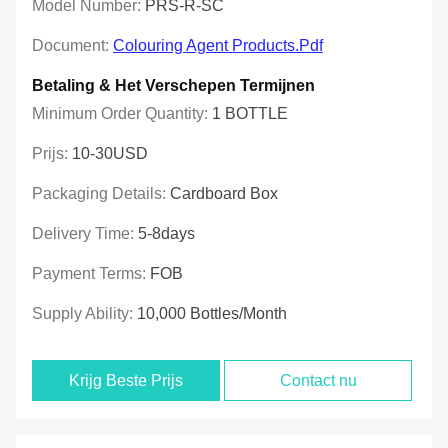
Model Number:
PRS-R-SC
Document:
Colouring Agent Products.pdf
Betaling & Het Verschepen Termijnen
Minimum Order Quantity:
1 BOTTLE
Prijs:
10-30USD
Packaging Details:
Cardboard Box
Delivery Time:
5-8days
Payment Terms:
FOB
Supply Ability:
10,000 Bottles/month
Krijg Beste Prijs
Contact nu