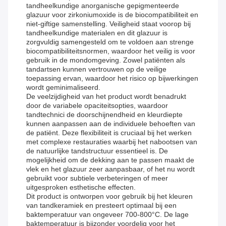
tandheelkundige anorganische gepigmenteerde
glazuur voor zirkoniumoxide is de biocompatibiliteit en
niet-giftige samenstelling. Veiligheid staat voorop bij
tandheelkundige materialen en dit glazuur is
zorgvuldig samengesteld om te voldoen aan strenge
biocompatibiliteitsnormen, waardoor het veilig is voor
gebruik in de mondomgeving. Zowel patiënten als
tandartsen kunnen vertrouwen op de veilige
toepassing ervan, waardoor het risico op bijwerkingen
wordt geminimaliseerd.
De veelzijdigheid van het product wordt benadrukt
door de variabele opaciteitsopties, waardoor
tandtechnici de doorschijnendheid en kleurdiepte
kunnen aanpassen aan de individuele behoeften van
de patiënt. Deze flexibiliteit is cruciaal bij het werken
met complexe restauraties waarbij het nabootsen van
de natuurlijke tandstructuur essentieel is. De
mogelijkheid om de dekking aan te passen maakt de
vlek en het glazuur zeer aanpasbaar, of het nu wordt
gebruikt voor subtiele verbeteringen of meer
uitgesproken esthetische effecten.
Dit product is ontworpen voor gebruik bij het kleuren
van tandkeramiek en presteert optimaal bij een
baktemperatuur van ongeveer 700-800°C. De lage
baktemperatuur is bijzonder voordelig voor het