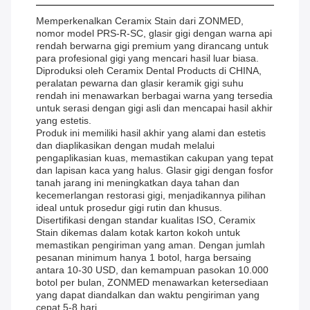
Memperkenalkan Ceramix Stain dari ZONMED,
nomor model PRS-R-SC, glasir gigi dengan warna api
rendah berwarna gigi premium yang dirancang untuk
para profesional gigi yang mencari hasil luar biasa.
Diproduksi oleh Ceramix Dental Products di CHINA,
peralatan pewarna dan glasir keramik gigi suhu
rendah ini menawarkan berbagai warna yang tersedia
untuk serasi dengan gigi asli dan mencapai hasil akhir
yang estetis.
Produk ini memiliki hasil akhir yang alami dan estetis
dan diaplikasikan dengan mudah melalui
pengaplikasian kuas, memastikan cakupan yang tepat
dan lapisan kaca yang halus. Glasir gigi dengan fosfor
tanah jarang ini meningkatkan daya tahan dan
kecemerlangan restorasi gigi, menjadikannya pilihan
ideal untuk prosedur gigi rutin dan khusus.
Disertifikasi dengan standar kualitas ISO, Ceramix
Stain dikemas dalam kotak karton kokoh untuk
memastikan pengiriman yang aman. Dengan jumlah
pesanan minimum hanya 1 botol, harga bersaing
antara 10-30 USD, dan kemampuan pasokan 10.000
botol per bulan, ZONMED menawarkan ketersediaan
yang dapat diandalkan dan waktu pengiriman yang
cepat 5-8 hari.