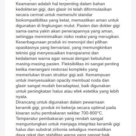
Keamanan adalah hal terpenting dalam bahan
kedokteran gigi, dan glasir ini telah diformulasikan
secara cermat untuk memenuhi standar
biokompatibilitas yang ketat, memastikan aman untuk
digunakan di lingkungan mulut. Pasien dan dokter gigi
sama-sama yakin akan penerapannya yang aman,
sehingga meminimalkan risiko reaksi yang merugikan.
Keserbagunaan produk ini menonjol dari pilihan
opasitasnya yang bervariasi, yang memungkinkan
teknisi gigi menyesuaikan transparansi dan
kedalaman warna agar sesuai dengan kebutuhan
masing-masing pasien. Fleksibilitas ini sangat penting
ketika menangani restorasi kompleks yang
memerlukan tiruan struktur gigi asli. Kemampuan
untuk menyesuaikan opacity membuat noda dan
glasir sangat mudah beradaptasi, baik digunakan
untuk peningkatan halus atau efek estetika yang lebih
nyata.
Dirancang untuk digunakan dalam pewarnaan
keramik gigi, produk ini bekerja secara optimal pada
kisaran suhu pembakaran sekitar 700-800°C.
Temperatur pembakaran yang rendah sangat
menguntungkan untuk menjaga integritas keramik gigi
halus dan substrat zirkonia sekaligus memastikan
daya rekat dan stabilitas warna yang sangat baik.