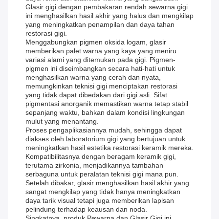
Glasir gigi dengan pembakaran rendah sewarna gigi
ini menghasilkan hasil akhir yang halus dan mengkilap
yang meningkatkan penampilan dan daya tahan
restorasi gigi.
Menggabungkan pigmen oksida logam, glasir
memberikan palet warna yang kaya yang meniru
variasi alami yang ditemukan pada gigi. Pigmen-
pigmen ini diseimbangkan secara hati-hati untuk
menghasilkan warna yang cerah dan nyata,
memungkinkan teknisi gigi menciptakan restorasi
yang tidak dapat dibedakan dari gigi asli. Sifat
pigmentasi anorganik memastikan warna tetap stabil
sepanjang waktu, bahkan dalam kondisi lingkungan
mulut yang menantang.
Proses pengaplikasiannya mudah, sehingga dapat
diakses oleh laboratorium gigi yang bertujuan untuk
meningkatkan hasil estetika restorasi keramik mereka.
Kompatibilitasnya dengan beragam keramik gigi,
terutama zirkonia, menjadikannya tambahan
serbaguna untuk peralatan teknisi gigi mana pun.
Setelah dibakar, glasir menghasilkan hasil akhir yang
sangat mengkilap yang tidak hanya meningkatkan
daya tarik visual tetapi juga memberikan lapisan
pelindung terhadap keausan dan noda.
Singkatnya, produk Pewarna dan Glasir Gigi ini