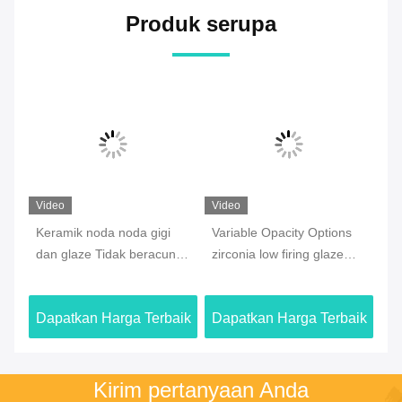
Produk serupa
Video
Video
Vi
Keramik noda noda gigi
Variable Opacity Options
Si
dan glaze Tidak beracun
zirconia low firing glaze
Di
Opsi Opacitas Variabel
non fluorescent kompatibel
Te
yang dirancang untuk
dengan berbagai keramik
De
aik
Dapatkan Harga Terbaik
Dapatkan Harga Terbaik
Da
pewarnaan gigi prostetik
gigi yang memastikan
Va
yang akurat
akhir dan ketahanan
Wa
terhadap keausan
Kirim pertanyaan Anda