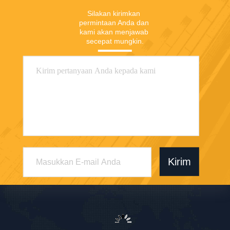
Silakan kirimkan 
permintaan Anda dan 
kami akan menjawab 
secepat mungkin.
Kirim