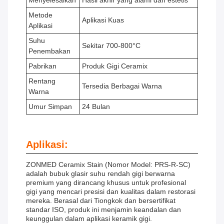
Menyelesaikan
Hasil akhir yang alami dan estetis
Metode
Aplikasi Kuas
Aplikasi
Suhu
Sekitar 700-800°C
Penembakan
Pabrikan
Produk Gigi Ceramix
Rentang
Tersedia Berbagai Warna
Warna
Umur Simpan
24 Bulan
Aplikasi:
ZONMED Ceramix Stain (Nomor Model: PRS-R-SC)
adalah bubuk glasir suhu rendah gigi berwarna
premium yang dirancang khusus untuk profesional
gigi yang mencari presisi dan kualitas dalam restorasi
mereka. Berasal dari Tiongkok dan bersertifikat
standar ISO, produk ini menjamin keandalan dan
keunggulan dalam aplikasi keramik gigi.