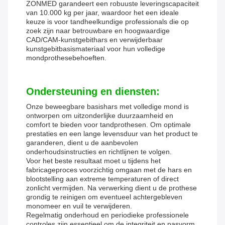
ZONMED garandeert een robuuste leveringscapaciteit
van 10.000 kg per jaar, waardoor het een ideale
keuze is voor tandheelkundige professionals die op
zoek zijn naar betrouwbare en hoogwaardige
CAD/CAM-kunstgebithars en verwijderbaar
kunstgebitbasismateriaal voor hun volledige
mondprothesebehoeften.
Ondersteuning en diensten:
Onze beweegbare basishars met volledige mond is
ontworpen om uitzonderlijke duurzaamheid en
comfort te bieden voor tandprothesen. Om optimale
prestaties en een lange levensduur van het product te
garanderen, dient u de aanbevolen
onderhoudsinstructies en richtlijnen te volgen.
Voor het beste resultaat moet u tijdens het
fabricageproces voorzichtig omgaan met de hars en
blootstelling aan extreme temperaturen of direct
zonlicht vermijden. Na verwerking dient u de prothese
grondig te reinigen om eventueel achtergebleven
monomeer en vuil te verwijderen.
Regelmatig onderhoud en periodieke professionele
controles zijn essentieel om de integriteit en pasvorm