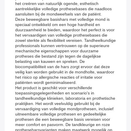
het creëren van natuurlijk ogende, esthetisch
aantrekkelijke volledige prothesebases die naadloos
aansluiten bij de mondweefsels van de patiënt.
Deze beweegbare basishars met volledige mond is
speciaal ontwikkeld om een ​​hoge hardheid en
duurzaamheid te bieden, waardoor het perfect is voor
het vervaardigen van volledige prothesebases die
zowel sterkte als flexibiliteit vereisen. Tandheelkundige
professionals kunnen vertrouwen op de superieure
mechanische eigenschappen voor duurzame
protheses die bestand zijn tegen de dagelijkse
belasting van kauwen en spreken. De
biocompatibiliteit van de hars zorgt ervoor dat deze
veilig kan worden gebruikt in de mondholte, waardoor
het risico op allergische reacties of irritatie voor
patiënten wordt geminimaliseerd.
Het product is geschikt voor verschillende
toepassingsgelegenheden en scenario's in
tandheelkundige klinieken, laboratoria en prothetische
praktijken. Het wordt veelvuldig gebruikt bij de
vervaardiging van volledige mondprothesen, inclusief
uitneembare volledige prothesen en gedeeltelijke
prothesen die een beweegbare basis vereisen voor
meer comfort en pasvorm. De tandkleurige en roze
protheseharsvarianten maken maatwerk mogelijk op