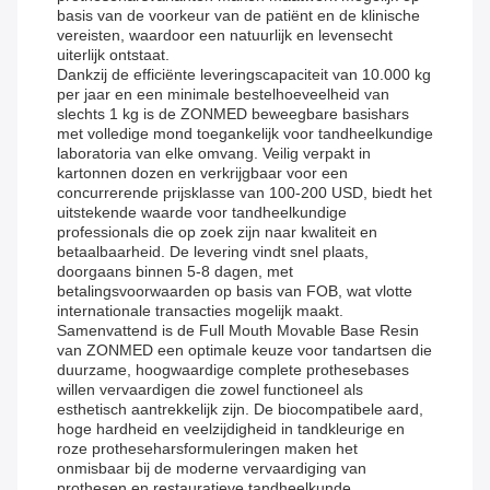
basis van de voorkeur van de patiënt en de klinische
vereisten, waardoor een natuurlijk en levensecht
uiterlijk ontstaat.
Dankzij de efficiënte leveringscapaciteit van 10.000 kg
per jaar en een minimale bestelhoeveelheid van
slechts 1 kg is de ZONMED beweegbare basishars
met volledige mond toegankelijk voor tandheelkundige
laboratoria van elke omvang. Veilig verpakt in
kartonnen dozen en verkrijgbaar voor een
concurrerende prijsklasse van 100-200 USD, biedt het
uitstekende waarde voor tandheelkundige
professionals die op zoek zijn naar kwaliteit en
betaalbaarheid. De levering vindt snel plaats,
doorgaans binnen 5-8 dagen, met
betalingsvoorwaarden op basis van FOB, wat vlotte
internationale transacties mogelijk maakt.
Samenvattend is de Full Mouth Movable Base Resin
van ZONMED een optimale keuze voor tandartsen die
duurzame, hoogwaardige complete prothesebases
willen vervaardigen die zowel functioneel als
esthetisch aantrekkelijk zijn. De biocompatibele aard,
hoge hardheid en veelzijdigheid in tandkleurige en
roze protheseharsformuleringen maken het
onmisbaar bij de moderne vervaardiging van
prothesen en restauratieve tandheelkunde.