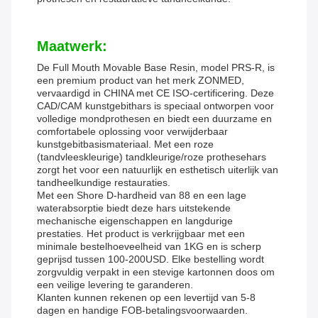
Maatwerk:
De Full Mouth Movable Base Resin, model PRS-R, is
een premium product van het merk ZONMED,
vervaardigd in CHINA met CE ISO-certificering. Deze
CAD/CAM kunstgebithars is speciaal ontworpen voor
volledige mondprothesen en biedt een duurzame en
comfortabele oplossing voor verwijderbaar
kunstgebitbasismateriaal. Met een roze
(tandvleeskleurige) tandkleurige/roze prothesehars
zorgt het voor een natuurlijk en esthetisch uiterlijk van
tandheelkundige restauraties.
Met een Shore D-hardheid van 88 en een lage
waterabsorptie biedt deze hars uitstekende
mechanische eigenschappen en langdurige
prestaties. Het product is verkrijgbaar met een
minimale bestelhoeveelheid van 1KG en is scherp
geprijsd tussen 100-200USD. Elke bestelling wordt
zorgvuldig verpakt in een stevige kartonnen doos om
een ​​veilige levering te garanderen.
Klanten kunnen rekenen op een levertijd van 5-8
dagen en handige FOB-betalingsvoorwaarden.