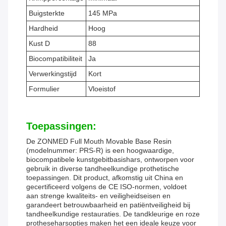
Buigsterkte
145 MPa
Hardheid
Hoog
Kust D
88
Biocompatibiliteit
Ja
Verwerkingstijd
Kort
Formulier
Vloeistof
Toepassingen:
De ZONMED Full Mouth Movable Base Resin
(modelnummer: PRS-R) is een hoogwaardige,
biocompatibele kunstgebitbasishars, ontworpen voor
gebruik in diverse tandheelkundige prothetische
toepassingen. Dit product, afkomstig uit China en
gecertificeerd volgens de CE ISO-normen, voldoet
aan strenge kwaliteits- en veiligheidseisen en
garandeert betrouwbaarheid en patiëntveiligheid bij
tandheelkundige restauraties. De tandkleurige en roze
protheseharsopties maken het een ideale keuze voor