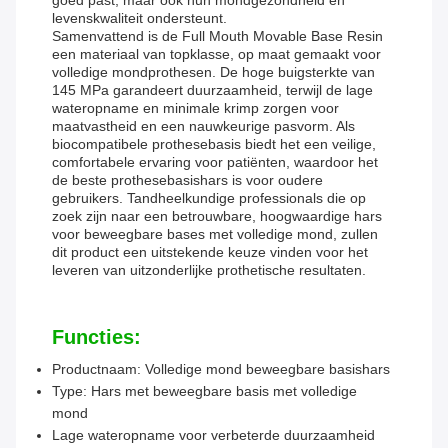
goed past, maar ook hun mondgezondheid en
levenskwaliteit ondersteunt.
Samenvattend is de Full Mouth Movable Base Resin
een materiaal van topklasse, op maat gemaakt voor
volledige mondprothesen. De hoge buigsterkte van
145 MPa garandeert duurzaamheid, terwijl de lage
wateropname en minimale krimp zorgen voor
maatvastheid en een nauwkeurige pasvorm. Als
biocompatibele prothesebasis biedt het een veilige,
comfortabele ervaring voor patiënten, waardoor het
de beste prothesebasishars is voor oudere
gebruikers. Tandheelkundige professionals die op
zoek zijn naar een betrouwbare, hoogwaardige hars
voor beweegbare bases met volledige mond, zullen
dit product een uitstekende keuze vinden voor het
leveren van uitzonderlijke prothetische resultaten.
Functies:
Productnaam: Volledige mond beweegbare basishars
Type: Hars met beweegbare basis met volledige
mond
Lage wateropname voor verbeterde duurzaamheid