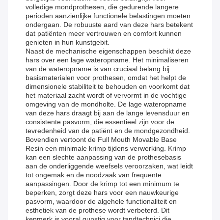
volledige mondprothesen, die gedurende langere
perioden aanzienlijke functionele belastingen moeten
ondergaan. De robuuste aard van deze hars betekent
dat patiënten meer vertrouwen en comfort kunnen
genieten in hun kunstgebit.
Naast de mechanische eigenschappen beschikt deze
hars over een lage wateropname. Het minimaliseren
van de wateropname is van cruciaal belang bij
basismaterialen voor prothesen, omdat het helpt de
dimensionele stabiliteit te behouden en voorkomt dat
het materiaal zacht wordt of vervormt in de vochtige
omgeving van de mondholte. De lage wateropname
van deze hars draagt ​​bij aan de lange levensduur en
consistente pasvorm, die essentieel zijn voor de
tevredenheid van de patiënt en de mondgezondheid.
Bovendien vertoont de Full Mouth Movable Base
Resin een minimale krimp tijdens verwerking. Krimp
kan een slechte aanpassing van de prothesebasis
aan de onderliggende weefsels veroorzaken, wat leidt
tot ongemak en de noodzaak van frequente
aanpassingen. Door de krimp tot een minimum te
beperken, zorgt deze hars voor een nauwkeurige
pasvorm, waardoor de algehele functionaliteit en
esthetiek van de prothese wordt verbeterd. Dit
kenmerk is vooral gunstig voor tandtechnici die