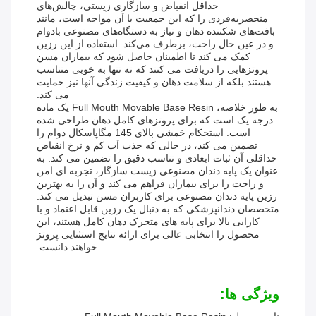
حداقل انقباض و سازگاری زیستی، چالش‌های
منحصربه‌فردی را که این جمعیت با آن مواجه است، مانند
بافت‌های شکننده دهان و نیاز به دستگاه‌های مصنوعی بادوام
و در عین حال راحت، برطرف می‌کند. استفاده از این رزین
کمک می کند تا اطمینان حاصل شود که بیماران مسن
پروتزهایی را دریافت می کنند که نه تنها به خوبی متناسب
هستند بلکه از سلامت دهان و کیفیت زندگی آنها نیز حمایت
می کند.
به طور خلاصه، Full Mouth Movable Base Resin یک ماده
درجه یک است که برای پروتزهای کامل دهان طراحی شده
است. استحکام خمشی بالای 145 مگاپاسکال دوام را
تضمین می کند، در حالی که جذب آب کم و نرخ انقباض
حداقلی آن ثبات ابعادی و تناسب دقیق را تضمین می کند. به
عنوان یک پایه دندان مصنوعی زیست سازگار، تجربه ای امن
و راحت را برای بیماران فراهم می کند و آن را به بهترین
رزین پایه دندان مصنوعی برای کاربران مسن تبدیل می کند.
متخصصان دندانپزشکی که به دنبال یک رزین قابل اعتماد و با
کارایی بالا برای پایه های متحرک دهان کامل هستند، این
محصول را انتخابی عالی برای ارائه نتایج استثنایی پروتز
خواهند دانست.
ویژگی ها: