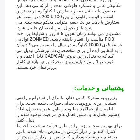
مکانیکی عالی و عملکرد طولانی مدت را ارائه می دهد. این
محصول با حداقل مقدار سفارش 1 کیلوگرم در دسترس
است و قیمت رقابتی آن بین 100 تا 200 دلار است. هر
سفارش با دقت در یک جعبه مقوایی محکم بسته بندی می
شود تا از تحویل ایمن اطمینان حاصل شود.
مشتریان می توانند زمان تحویل 5-8 روز و شرایط پرداخت
FOB مناسب را انتظار داشته باشند. ZONMED توانایی
عرضه قوی 10000 کیلوگرم در سال را تضمین می کند و آن
را به انتخابی ایده آل برای متخصصان دندانپزشکی تبدیل می
کند که به دنبال رزین پروتز CAD/CAM قابل اعتماد و با
کیفیت بالا و مواد پایه پروتز متحرک برای نیازهای کامل
پروتز دهان خود هستند.
پشتیبانی و خدمات:
رزین پایه متحرک کامل دهان ما برای ارائه دوام و راحتی
استثنایی برای پروتزهای دندانی طراحی شده است. برای
اطمینان از عملکرد مطلوب و طول عمر محصول، لطفاً
دستورالعمل ها و دستورالعمل های مراقبت توصیه شده را
دنبال کنید.
برای بهترین نتیجه، رزین را در طول فرآیند ساخت با احتیاط
کنترل کنید و از قرار گرفتن در معرض دمای شدید یا نور
مستقیم خورشید خودداری کنید. پس از پردازش، پروتز را