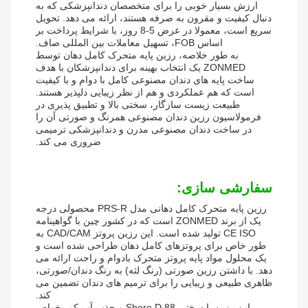
ارزش بسیار خوبی را برای متخصصان دندانپزشکی که به
دنبال کیفیت و مقرون به صرفه هستند، ارائه می دهد. تحویل
سریع است، معمولا در عرض 5-8 روز، با شرایط پرداخت بر
اساس FOB، تسهیل معاملات بین المللی صاف.
به طور خلاصه، رزین پایه متحرک کامل دهان توسط
ZONMED یک انتخاب بهینه برای دندانپزشکان با هدف
ساخت پایه های دندان مصنوعی کامل با دوام و با کیفیت
است که هم عملکردی و هم از نظر زیبایی دلپذیر هستند.
طبیعت زیست سازگار، سختی بالا و تطبیق پذیری در
فرمولاسیون رزین دندان مصنوعی همرنگ و صورتی آن را
در ساخت دندان مصنوعی مدرن و دندانپزشکی ترمیمی
ضروری می کند.
سفارشی سازی:
رزین پایه متحرک کامل دهانی مدل PRS-R محصولی درجه
یک از برند ZONMED است که در کشور چین با گواهینامه
CE ISO تولید شده است. این رزین پروتز CAD/CAM به
طور خاص برای پروتزهای کامل دهان طراحی شده است و
یک محلول مواد پایه پروتز متحرک بادوام و راحت ارائه می
دهد. با داشتن رزین صورتی (رنگ لثه) به رنگ دندان/صورتی،
ظاهری طبیعی و زیبایی را برای ترمیم های دندان تضمین می
کند.
این رزین با سختی Shore D 88 و جذب آب کم، خواص