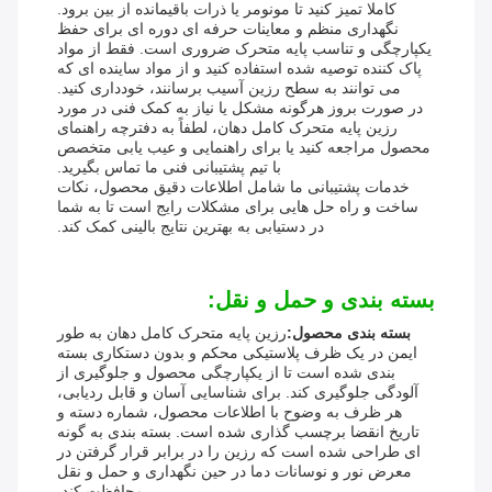
کاملا تمیز کنید تا مونومر یا ذرات باقیمانده از بین برود.
نگهداری منظم و معاینات حرفه ای دوره ای برای حفظ
یکپارچگی و تناسب پایه متحرک ضروری است. فقط از مواد
پاک کننده توصیه شده استفاده کنید و از مواد ساینده ای که
می توانند به سطح رزین آسیب برسانند، خودداری کنید.
در صورت بروز هرگونه مشکل یا نیاز به کمک فنی در مورد
رزین پایه متحرک کامل دهان، لطفاً به دفترچه راهنمای
محصول مراجعه کنید یا برای راهنمایی و عیب یابی متخصص
با تیم پشتیبانی فنی ما تماس بگیرید.
خدمات پشتیبانی ما شامل اطلاعات دقیق محصول، نکات
ساخت و راه حل هایی برای مشکلات رایج است تا به شما
در دستیابی به بهترین نتایج بالینی کمک کند.
بسته بندی و حمل و نقل:
بسته بندی محصول:
رزین پایه متحرک کامل دهان به طور
ایمن در یک ظرف پلاستیکی محکم و بدون دستکاری بسته
بندی شده است تا از یکپارچگی محصول و جلوگیری از
آلودگی جلوگیری کند. برای شناسایی آسان و قابل ردیابی،
هر ظرف به وضوح با اطلاعات محصول، شماره دسته و
تاریخ انقضا برچسب گذاری شده است. بسته بندی به گونه
ای طراحی شده است که رزین را در برابر قرار گرفتن در
معرض نور و نوسانات دما در حین نگهداری و حمل و نقل
محافظت کند.