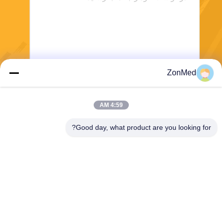
ZonMed
بفرست
4:59 AM
Good day, what product are you looking for?
Zhongchuang Medical Group Co., Ltd,
info@zonmedtech.com
00-86-15959299121
مرکز روند جدید B10 RM 2703
704 جاده پرنس ادوارد شرقی