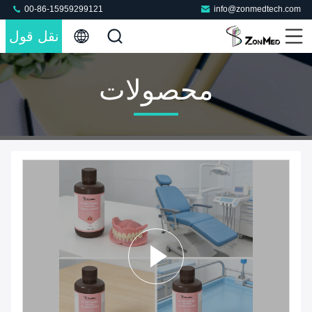
00-86-15959299121
info@zonmedtech.com
نقل قول
محصولات