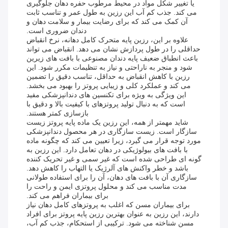
یا تغییر شکل مواد در محیط مرطوب حفره دهان جلوگیری
می کند. جذب کم آب این رزین به طول عمر و تناسب ثابت
آن کمک می کند که برای رضایت بیمار و سلامت دهان و
دندان ضروری است.
علاوه بر این، رزین پایه متحرک کامل دهانه، نرخ انقباض
حداقلی را در طول پردازش نشان می دهد. انقباض می تواند
باعث انطباق ضعیف پایه دندان مصنوعی با بافت های زیرین
شود و منجر به ناراحتی و نیاز به تنظیمات مکرر شود. این
رزین با کاهش انقباض به حداقل، تناسب دقیق را تضمین
می کند و عملکرد کلی و زیبایی پروتز را بهبود می بخشد.
این ویژگی به ویژه برای تکنسین های دندانپزشکی مفید
است که به دنبال تولید پروتزهای با کیفیت بالا و دقیق با
بازسازی کمتر هستند.
شاید مهمتر از همه، این رزین یک ماده پایه پروتز زیست
سازگار است. زیست سازگاری در هر محصول دندانپزشکی
مورد توجه قرار می گیرد، زیرا تعیین می کند که چگونه ماده
با بافت های بیولوژیکی در دهان تعامل دارد. این رزین به
گونه ای طراحی شده است که غیر سمی و غیر تحریک کننده
باشد و خطر واکنش های آلرژیک یا التهاب را کاهش دهد.
سازگاری آن با بافت های دهان، آن را برای استفاده طولانی
مدت مناسب می کند و محلول پروتزی ایمن و راحت را
برای بیماران فراهم می کند.
برای بیماران مسن که اغلب به پروتزهای کامل دهان نیاز
دارند، این رزین به عنوان بهترین رزین پایه پروتز برای افراد
مسن شناخته می شود. ترکیبی از استحکام، جذب کم آب،