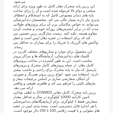
می‌شود.
این رزین پایه متحرک دهان کامل به طور ویژه برای ارائه
سختی و دوام بالا فرموله شده است و آن را برای ساخت
پایه های دندان مصنوعی کامل که به استحکام و انعطاف
پذیری نیاز دارند بسیار عالی می کند. متخصصان دندانپزشکی
می‌توانند به خواص مکانیکی برتر آن برای پروتزهای طولانی
مدت که در برابر استرس‌های روزانه جویدن و صحبت کردن
مقاوم هستند، تکیه کنند. زیست سازگاری رزین تضمین می
کند که برای استفاده در حفره دهان ایمن است و خطر
واکنش های آلرژیک یا تحریک را برای بیماران به حداقل می
رساند.
این محصول برای موارد و سناریوهای مختلف کاربرد در
کلینیک های دندانپزشکی، آزمایشگاه ها و مراکز پروتز
مناسب است. این به طور گسترده در ساخت پروتزهای
کامل دهان، از جمله پروتزهای کامل متحرک و پروتزهای
پارسیل که نیاز به پایه متحرک برای راحتی و تناسب بیشتر
دارند، استفاده می شود. انواع رزین پروتز همرنگ و صورتی
آن امکان سفارشی سازی بر اساس ترجیحات بیمار و
نیازهای بالینی را فراهم می کند و ظاهری طبیعی و واقعی
ارائه می دهد.
رزین پایه متحرک کامل دهانی ZONMED به لطف توانایی
تامین کارآمد 10000 کیلوگرم در سال و حداقل مقدار
سفارش فقط 1 کیلوگرم، برای آزمایشگاه‌های دندانپزشکی
با هر اندازه قابل دسترسی است. بسته بندی ایمن در جعبه
های مقوایی و با قیمت رقابتی 100 تا 200 دلار موجود است،