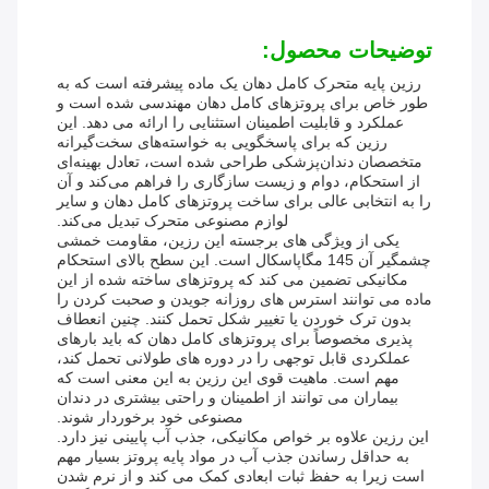
توضیحات محصول:
رزین پایه متحرک کامل دهان یک ماده پیشرفته است که به
طور خاص برای پروتزهای کامل دهان مهندسی شده است و
عملکرد و قابلیت اطمینان استثنایی را ارائه می دهد. این
رزین که برای پاسخگویی به خواسته‌های سخت‌گیرانه
متخصصان دندان‌پزشکی طراحی شده است، تعادل بهینه‌ای
از استحکام، دوام و زیست سازگاری را فراهم می‌کند و آن
را به انتخابی عالی برای ساخت پروتزهای کامل دهان و سایر
لوازم مصنوعی متحرک تبدیل می‌کند.
یکی از ویژگی های برجسته این رزین، مقاومت خمشی
چشمگیر آن 145 مگاپاسکال است. این سطح بالای استحکام
مکانیکی تضمین می کند که پروتزهای ساخته شده از این
ماده می توانند استرس های روزانه جویدن و صحبت کردن را
بدون ترک خوردن یا تغییر شکل تحمل کنند. چنین انعطاف
پذیری مخصوصاً برای پروتزهای کامل دهان که باید بارهای
عملکردی قابل توجهی را در دوره های طولانی تحمل کند،
مهم است. ماهیت قوی این رزین به این معنی است که
بیماران می توانند از اطمینان و راحتی بیشتری در دندان
مصنوعی خود برخوردار شوند.
این رزین علاوه بر خواص مکانیکی، جذب آب پایینی نیز دارد.
به حداقل رساندن جذب آب در مواد پایه پروتز بسیار مهم
است زیرا به حفظ ثبات ابعادی کمک می کند و از نرم شدن