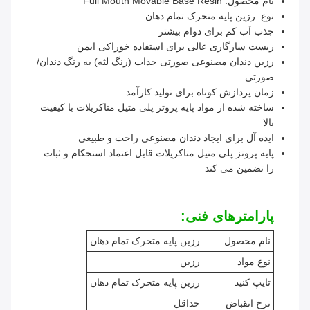
نام محصول: Full Mouth Movable Base Resin
نوع: رزین پایه متحرک تمام دهان
جذب آب کم برای دوام بیشتر
زیست سازگاری عالی برای استفاده خوراکی ایمن
رزین دندان مصنوعی صورتی جذاب (رنگ لثه) به رنگ دندان/
صورتی
زمان پردازش کوتاه برای تولید کارآمد
ساخته شده از مواد پایه پروتز پلی متیل متاکریلات با کیفیت
بالا
ایده آل برای ایجاد دندان مصنوعی راحت و طبیعی
پایه پروتز پلی متیل متاکریلات قابل اعتماد استحکام و ثبات
را تضمین می کند
پارامترهای فنی:
نام محصول
رزین پایه متحرک تمام دهان
نوع مواد
رزین
تایپ کنید
رزین پایه متحرک تمام دهان
نرخ انقباض
حداقل