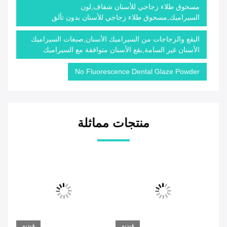
مسحوق طلاء زجاجي للأسنان شفاف,لون
السيراميك,مسحوق طلاء زجاجي للأسنان بدون تألق
البقع والزجاجات من السيراميك الأسنان,صبغات السيراميك
الأسنان غير السامة,بقع الأسنان متوافقة مع السيراميك
No Fluorescence Dental Glaze Powder
منتجات مماثلة
يو
فيديو
فيديو