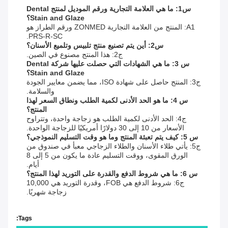
س1: ما هي العلامة التجارية ورقم الموديل لمنتج Dental
Stain and Glaze؟
A1: المنتج من العلامة التجارية ZONMED ورقم الطراز هو
PRS-R-SC.
س2: أين يتم تصنيع منتج تلبيس وتلميع الأسنان؟
ج2: هذا المنتج مصنوع في الصين.
س 3: ما هي الشهادات التي حصلت عليها شركة Dental
Stain and Glaze؟
ج3: المنتج حاصل على شهادة ISO، مما يضمن معايير الجودة
والسلامة.
س 4: ما هو الحد الأدنى لكمية الطلب ونطاق السعر لهذا
المنتج؟
ج4: الحد الأدنى لكمية الطلب هو زجاجة واحدة، وتتراوح
الأسعار من 10 إلى 30 دولارًا أمريكيًا للزجاجة الواحدة.
س 5: كيف يتم تعبئة المنتج وما هو وقت التسليم النموذجي؟
ج5: يأتي طلاء الأسنان والطلاء الزجاجي معبأ في صندوق من
الورق المقوى، ووقت التسليم عادة ما يكون من 5 إلى 8
أيام.
س 6: ما هي شروط الدفع والقدرة على التوريد لهذا المنتج؟
ج6: شروط الدفع هي FOB، وقدرة التوريد هي 10,000
زجاجة شهريًا.
Tags: