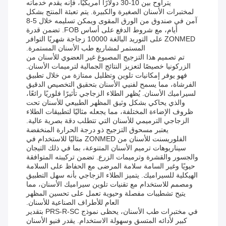
يتراوح بين 10-30 دولارًا أمريكيًا، فإنه يقدم خدماته
لمختبرات الأسنان الصغيرة والكبيرة. يتم تعبئة المنتج بشكل
آمن في صندوق من الورق المقوى ويمكن تسليمه خلال 5-8
أيام، مع شروط الدفع على أساس FOB. تضمن قدرة
ZONMED على التوريد البالغة 10000 زجاجة شهريًا التوافر
المستمر لمشاريع طب الأسنان المستمرة.
تم تصميم هذا التزجيج المصبوغ غير العضوي للأسنان من
الزركونيا خصيصًا لتعزيز النتائج الجمالية لترميمات الأسنان.
فهو يوفر إمكانيات تلوين وتظليل ممتازة من خلال تطبيق
الفرشاة، مما يسمح لفنيي الأسنان بتحقيق التخصيص الدقيق
لسيراميك الأسنان. يُظهر الطلاء الزجاجي تأثيرًا فلوريًا رائعًا،
والذي يحاكي بشكل وثيق المظهر الطبيعي للأسنان تحت
ظروف الإضاءة المختلفة، مما يجعله مثاليًا لتطبيقات الطلاء
الزجاجي الترميمي للأسنان التي تتطلب دقة بصرية عالية.
يعتبر مسحوق التزجيج ذو درجة الحرارة المنخفضة
الفلوريسنت للأسنان من ZONMED مثاليًا للاستخدام في
سيناريوهات ترميم الأسنان المتنوعة، بما في ذلك التيجان
والجسور والقشرة وترميمات الزرع. تضمن تركيبته المتوافقة
حيويًا وغير السامة سلامة المرضى مع الحفاظ على السلامة
الهيكلية للسيراميك. يتميز الطلاء الزجاجي بأنه سهل التطبيق
ومصمم للاستخدام مع تقنيات تلوين سيراميك الأسنان، مما
يتيح تشطيبات مفصلة وحيوية تعمل على تحسين المظهر
العام للأطراف الصناعية للأسنان.
في مختبرات طب الأسنان، يحظى نموذج PRS-R-SC بتقدير
كبير لأدائه المتسق وسهولة الاستخدام. يقدر فنيو الأسنان