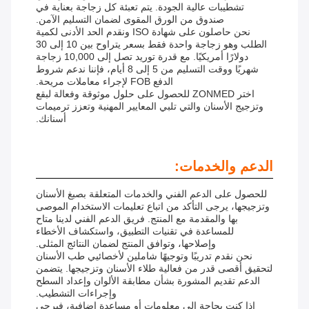
تشطيبات عالية الجودة. يتم تعبئة كل زجاجة بعناية في
صندوق من الورق المقوى لضمان التسليم الآمن.
نحن حاصلون على شهادة ISO ونقدم الحد الأدنى لكمية
الطلب وهو زجاجة واحدة فقط بسعر يتراوح بين 10 إلى 30
دولارًا أمريكيًا. مع قدرة توريد تصل إلى 10,000 زجاجة
شهريًا ووقت التسليم من 5 إلى 8 أيام، فإننا ندعم شروط
الدفع FOB لإجراء معاملات مريحة.
اختر ZONMED للحصول على حلول موثوقة وفعالة لبقع
وتزجيج الأسنان والتي تلبي المعايير المهنية وتعزز ترميمات
أسنانك.
الدعم والخدمات:
للحصول على الدعم الفني والخدمات المتعلقة بصبغ الأسنان
وتزجيجها، يرجى التأكد من اتباع تعليمات الاستخدام الموصى
بها والمقدمة مع المنتج. فريق الدعم الفني لدينا متاح
للمساعدة في تقنيات التطبيق، واستكشاف الأخطاء
وإصلاحها، وتوافق المنتج لضمان النتائج المثلى.
نحن نقدم تدريبًا وتوجيهًا شاملين لأخصائيي طب الأسنان
لتحقيق أقصى قدر من فعالية طلاء الأسنان وتزجيجها. يتضمن
الدعم تقديم المشورة بشأن مطابقة الألوان وإعداد السطح
وإجراءات التشطيب.
إذا كنت بحاجة إلى معلومات أو مساعدة إضافية، فيرجى