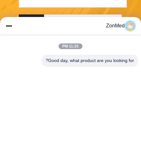
ارسل
ZonMed
11:25 PM
Good day, what product are you looking for?
Zhongchuang Medical Group Co., Ltd,
info@zonmedtech.com
00-86-15959299121
B10 RM 2703 NEW TREND
CENTRE704PRINCE EDWA
RD ROAD شرق سانبو كونغ K
L HK