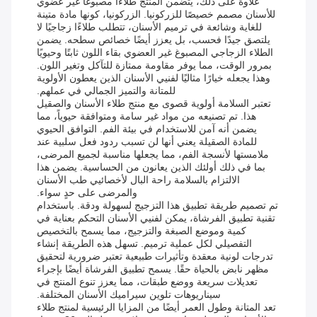
علاوة على ذلك، يتضمن المنتج طلاءًا مصبوغًا غير عضوي
للأسنان مصمم خصيصًا للزركونيا. الزركونيا، كونها مادة متينة
للغاية وشائعة في ترميم الأسنان، تتطلب طلاءًا زجاجيًا لا
يلتصق جيدًا فحسب، بل يعزز أيضًا خصائص سطحه. يضمن
الطلاء الزجاجي المصبوغ غير العضوي بقاء اللون ثابتًا وحيويًا
بمرور الوقت، مما يوفر مقاومة ممتازة للتآكل وتغير اللون.
وهذا يجعله خيارًا مثاليًا لفنيي الأسنان الذين يعطون الأولوية
للمتانة والتميز الجمالي في عملهم.
تعتبر السلامة أولوية قصوى مع منتج طلاء الأسنان والصقيل
هذا. تم تصنيعه من مواد غير سامة ومتوافقة حيوياً، مما
يضمن أنه آمن للاستخدام في بيئة الفم. التوافق الحيوي
للمادة الصقيلة يعني أنها لن تسبب ردود فعل سلبية عند
ملامستها لأنسجة الفم، مما يجعلها مناسبة لجميع المرضى،
بما في ذلك أولئك الذين يعانون من الحساسية. يضمن هذا
الالتزام بالسلامة راحة البال لأخصائيي طب الأسنان
والمرضى على حدٍ سواء.
تم تصميم طريقة تطبيق هذا التزجيج لسهولة ودقة. باستخدام
تقنية تطبيق الفرشاة، يمكن لفنيي الأسنان التحكم بعناية في
كمية وموضع الصبغة والتزجيج، مما يسمح بالتخصيص
التفصيلي لكل عملية ترميم. تسهل هذه الطريقة إنشاء
تدرجات لونية معقدة وتأثيرات طبيعية تعتبر ضرورية لتحقيق
مظهر نابض بالحياة حقًا. يسمح تطبيق الفرشاة أيضًا بإجراء
تعديلات سريعة ووضع طبقات، مما يعزز تنوع المنتج في
سيناريوهات تلوين سيراميك الأسنان المختلفة.
تعد المتانة وطول العمر أيضًا من المزايا الرئيسية لمنتج طلاء