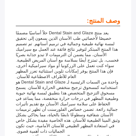
وصف المنتج:
يعد منتج Dental Stain and Glaze حلاً أساسيًا مصممًا
خصيصًا لأخصائيي طب الأسنان الذين يسعون إلى تحقيق
لمسة نهائية طبيعية وجمالية في ترميم أسنانهم. تم تصميم
هذا المنتج المبتكر لتوفير نتائج فائقة عند العمل مع سيراميك
الأسنان، مما يضمن أن الترميمات لا تبدو جذابة بصريًا
فحسب، بل تمتزج أيضًا بسلاسة مع أسنان المريض الطبيعية.
سواء كنت تعمل على الزركونيا أو مواد سيراميكية أخرى،
فإن هذا المنتج يوفر إمكانات تلوين استثنائية تعزز المظهر
العام للأطراف الاصطناعية للأسنان.
واحدة من السمات الرئيسية لـ Dental Stain and Glaze هو
استخدامه كمسحوق تزجيج منخفض الحرارة للأسنان. يسمح
مسحوق التزجيج المتخصص هذا بتطبيق لمسة نهائية حيوية
وطبيعية المظهر في درجات حرارة منخفضة، مما يساعد في
الحفاظ على سلامة سيراميك الأسنان مع تقديم تأثيرات
جمالية رائعة. تضمن خصائص الفلورسنت أن تظهر ترميمات
الأسنان شفافية وسطوعًا نابضًا بالحياة، مما يحاكي بشكل
وثيق المينا الطبيعية للأسنان. هذه الخاصية مفيدة بشكل خاص
في استعادة المظهر الطبيعي للأسنان الأمامية، حيث تكون
الجماليات ذات أهمية قصوى.