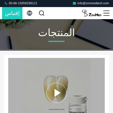
00-86-15959299121
info@zonmedtech.com
إقتباس
المنتجات