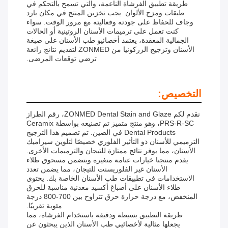
طريقة تطبيق الفرشاة الناعمة، والتي تسمح بالتحكم في
طبقات ومزج الألوان. يجب تخزين المنتج في مكان بارد
وجاف للحفاظ على جودته وفعاليته مع مرور الوقت. سواء
كنت تعمل على ترميمات الأسنان الروتينية أو الحالات
الجمالية المعقدة، يعتمد أخصائيو طب الأسنان على صبغة
الأسنان وتزجيج الزركونيا من ZONMED لتقديم نتائج رائعة
ترضي توقعات المرضى.
التخصيص:
نقدم لكم ZONMED Dental Stain and Glaze، رقم الطراز
PRS-R-SC، وهو منتج متميز تم تصنيعه بواسطة Ceramix
Dental Products في الصين. تم تصميم هذا التزجيج
الترميمي للأسنان ذو التأثير الفلوري خصيصًا لتلوين سيراميك
الأسنان، مما يوفر نتائج ممتازة للتيجان والترميمات الأخرى.
يقدم منتجنا خيارات عتامة متغيرة ويتضمن مسحوق طلاء
الأسنان غير الفلوريسنت للتيجان، مما يضمن تعدد
الاستخدامات في تطبيقات طب الأسنان الخاصة بك. يحتوي
طلاء الأسنان على أصباغ أكسيد معدنية مناسبة للحرق
المنخفض، مع درجة حرارة حرق تتراوح بين 700-800 درجة
مئوية تقريبًا.
طريقة التطبيق بسيطة ودقيقة باستخدام الفرشاة، مما
يجعلها مثالية لأخصائيي طب الأسنان الذين يبحثون عن