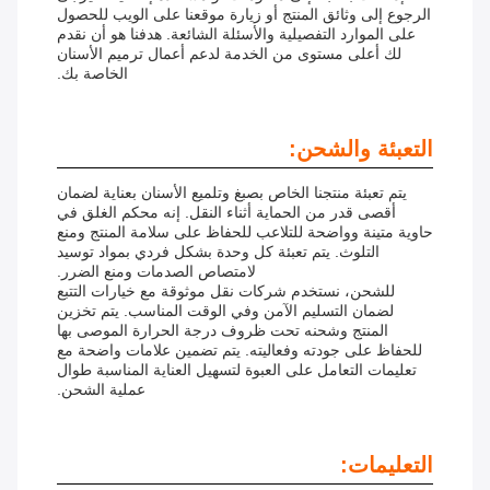
الرجوع إلى وثائق المنتج أو زيارة موقعنا على الويب للحصول
على الموارد التفصيلية والأسئلة الشائعة. هدفنا هو أن نقدم
لك أعلى مستوى من الخدمة لدعم أعمال ترميم الأسنان
الخاصة بك.
التعبئة والشحن:
يتم تعبئة منتجنا الخاص بصبغ وتلميع الأسنان بعناية لضمان
أقصى قدر من الحماية أثناء النقل. إنه محكم الغلق في
حاوية متينة وواضحة للتلاعب للحفاظ على سلامة المنتج ومنع
التلوث. يتم تعبئة كل وحدة بشكل فردي بمواد توسيد
لامتصاص الصدمات ومنع الضرر.
للشحن، نستخدم شركات نقل موثوقة مع خيارات التتبع
لضمان التسليم الآمن وفي الوقت المناسب. يتم تخزين
المنتج وشحنه تحت ظروف درجة الحرارة الموصى بها
للحفاظ على جودته وفعاليته. يتم تضمين علامات واضحة مع
تعليمات التعامل على العبوة لتسهيل العناية المناسبة طوال
عملية الشحن.
التعليمات: