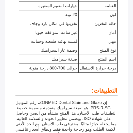
العتامة
خيارات التعتيم المتغيرة
لون
20 نوعا
حالة التخزين
تخزينها في مكان بارد وجاف
أمان
غير سامة، متوافقة حيويا
ينهي
لمسة نهائية طبيعية وجمالية
نوع المنتج
وصمة عار السيراميك
اسم المنتج
صبغة سيراميك
درجة حرارة الاشتعال
حوالي 700-800 درجة مئوية
التطبيقات:
إن ZONMED Dental Stain and Glaze، رقم الموديل
PRS-R-SC، هو صبغة سيراميك متقدمة مصممة خصيصًا
لتطبيقات طب الأسنان. هذا المنتج منشأه من الصين وحاصل
على شهادة ISO، ويضمن معايير الجودة والسلامة العالية،
مما يجعله خيارًا مثاليًا لمحترفي طب الأسنان. مع الحد الأدنى
لكمية الطلب وهو زجاجة واحدة فقط ونطاق أسعار تنافسي