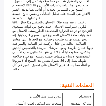
الأسنان والصقيل هذا. مع مدة صلاحية تصل إلى 36 شهرًا،
فإنه يوفر لمختبرات وعيادات الأسنان وقتًا كافيًا لاستخدام
المنتج دون المساس بجودته أو أدائه. يساعد هذا العمر
الافتراضي الممتد على تقليل النفايات ويضمن نتائج متسقة
عبر تطبيقات متعددة.
باختصار، يعد منتج طلاء الأسنان والصقيل هذا خيارًا رائعًا
لتلوين سيراميك الأسنان، حيث يجمع بين فوائد مسحوق
التزجيج ذو درجة الحرارة المنخفضة الفلوريسنت للأسنان مع
قوة وثبات طلاء الأسنان المصبوغ غير العضوي للزركونيا. إنه
يوفر لمسة نهائية طبيعية وجمالية مع الحفاظ على معايير
السلامة العالية من خلال تركيبته غير السامة والمتوافقة
حيويًا. تسمح طريقة وضع الفرشاة المريحة بالتخصيص الدقيق
والفني، مما يجعلها أداة لا غنى عنها لأخصائيي طب الأسنان
المخصصين لإنشاء ترميمات جميلة ومتينة. مع فترة صلاحية
طويلة تصل إلى 36 شهرًا، يضمن هذا المنتج أداءً موثوقًا
ودائمًا، مما يساعد فنيي الأسنان على تحقيق التميز في كل
حالة.
المعلمات التقنية:
الاستخدام
تلوين سيراميك الأسنان
الشركة المصنعة
منتجات سيراميكس لطب الأسنان