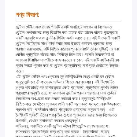
পণ্য বিবরণ:
ডেন্টাল স্টেইন এবং গ্লেজ পণ্যটি একটি অপরিহার্য সমাধান যা বিশেষভাবে
ডেন্টাল পেশাদারদের জন্য ডিজাইন করা হয়েছে যারা তাদের দাঁতের পুনরুদ্ধারে
একটি প্রাকৃতিক এবং নান্দনিক ফিনিস অর্জন করতে চায়। এই উদ্ভাবনী পণ্যটি
ডেন্টাল সিরামিকের সাথে কাজ করার সময় উচ্চতর ফলাফল প্রদানের জন্য
প্রণয়ন করা হয়েছে, এটি নিশ্চিত করে যে পুনরুদ্ধারগুলি কেবল দৃষ্টিকটু নয় বরং
রোগীর প্রাকৃতিক দাঁতের সাথে নির্বিঘ্নে মিশে যায়। আপনি জিরকোনিয়া বা
অন্যান্য সিরামিক সামগ্রীতে কাজ করছেন না কেন, এই পণ্যটি ব্যতিক্রমী রঙ
করার ক্ষমতা প্রদান করে যা ডেন্টাল প্রস্থেটিক্সের সামগ্রিক চেহারাকে উন্নত
করে।
এই ডেন্টাল স্টেইন এবং গ্লেজের মূল বৈশিষ্ট্যগুলির মধ্যে একটি হল ডেন্টাল
ফ্লুরোসেন্ট লো টেম্প গ্লেজ পাউডার হিসাবে এর ব্যবহার। এই বিশেষায়িত
গ্লেজ পাউডারটি কম তাপমাত্রায় একটি প্রাণবন্ত, প্রাকৃতিক-সুদর্শন ফিনিস
প্রয়োগের অনুমতি দেয়, যা অসামান্য নান্দনিক প্রভাব প্রদানের সময় ডেন্টাল
সিরামিকের অখণ্ডতা রক্ষা করতে সহায়তা করে। ফ্লুরোসেন্ট বৈশিষ্ট্যগুলি
নিশ্চিত করে যে দাঁতের পুনরুদ্ধারগুলি একটি প্রাণবন্ত স্বচ্ছতা এবং উজ্জ্বলতা
প্রদর্শন করে, ঘনিষ্ঠভাবে দাঁতের প্রাকৃতিক এনামেলের অনুকরণ করে। এই
বৈশিষ্ট্যটি পূর্ববর্তী দাঁতের প্রাকৃতিক চেহারা পুনরুদ্ধার করার জন্য বিশেষভাবে
উপকারী, যেখানে নান্দনিকতা সবচেয়ে গুরুত্বপূর্ণ।
অধিকন্তু, পণ্যটিতে একটি ডেন্টাল অজৈব পিগমেন্টেড গ্লেজ রয়েছে যা
বিশেষভাবে জিরকোনিয়ার জন্য তৈরি করা হয়েছে। জিরকোনিয়া, দাঁতের