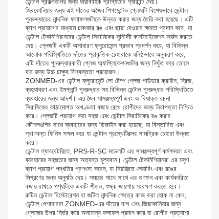
ডেন্টাল প্রকল্পগুলির জন্য ধারাবাহিক প্রাপ্যতার গ্যারান্টি দেয়।
জিরকোনিয়ার জন্য এই দাঁতের অজৈব পিগমেন্টেড গ্লেজটি বিশেষভাবে ডেন্টাল
পুনরুদ্ধারের নান্দনিক ফলাফলগুলিকে উন্নত করার জন্য তৈরি করা হয়েছে। এটি
ব্রাশ প্রয়োগের মাধ্যমে চমৎকার রঙ এবং ছায়া দেওয়ার ক্ষমতা প্রদান করে, যা
ডেন্টাল টেকনিশিয়ানদের ডেন্টাল সিরামিকের সুনির্দিষ্ট কাস্টমাইজেশন অর্জন করতে
দেয়। গ্লেজটি একটি অসাধারণ ফ্লুরোসেন্স প্রভাব প্রদর্শন করে, যা বিভিন্ন
আলোক পরিস্থিতিতে দাঁতের প্রাকৃতিক চেহারাকে ঘনিষ্ঠভাবে অনুকরণ করে,
এটি দাঁতের পুনরুদ্ধারকারী গ্লেজ অ্যাপ্লিকেশনগুলির জন্য নিখুঁত করে তোলে
যার জন্য উচ্চ চাক্ষুষ বিশ্বস্ততা প্রয়োজন।
ZONMED-এর ডেন্টাল ফ্লুরোসেন্ট লো টেম্প গ্লেজ পাউডার ক্রাউন, ব্রিজ,
ব্যহ্যাবরণ এবং ইমপ্লান্ট পুনরুদ্ধার সহ বিভিন্ন ডেন্টাল পুনরুদ্ধার পরিস্থিতিতে
ব্যবহারের জন্য আদর্শ। এর জৈব সামঞ্জস্যপূর্ণ এবং অ-বিষাক্ত রচনা
সিরামিকের কাঠামোগত অখণ্ডতা বজায় রেখে রোগীদের জন্য নিরাপত্তা নিশ্চিত
করে। গ্লেজটি প্রয়োগ করা সহজ এবং ডেন্টাল সিরামিকের রঙ করার
কৌশলগুলির সাথে ব্যবহারের জন্য ডিজাইন করা হয়েছে, যা বিস্তারিত এবং
প্রাণবন্ত ফিনিস সক্ষম করে যা ডেন্টাল প্রস্থেটিক্সের সামগ্রিক চেহারা উন্নত
করে।
ডেন্টাল ল্যাবরেটরিতে, PRS-R-SC মডেলটি এর সামঞ্জস্যপূর্ণ কর্মক্ষমতা এবং
ব্যবহারের সহজতার জন্য অত্যন্ত মূল্যবান। ডেন্টাল টেকনিশিয়ানরা এর মসৃণ
ব্রাশ প্রয়োগ পদ্ধতির প্রশংসা করেন, যা নিয়ন্ত্রিত লেয়ারিং এবং রঙের
মিশ্রণের জন্য অনুমতি দেয়। সময়ের সাথে সাথে এর গুণমান এবং কার্যকারিতা
বজায় রাখতে পণ্যটিকে একটি শীতল, শুষ্ক জায়গায় সংরক্ষণ করতে হবে।
রুটিন ডেন্টাল রিস্টোরেশন বা জটিল নান্দনিক ক্ষেত্রে কাজ করা হোক না কেন,
ডেন্টাল পেশাদাররা ZONMED-এর দাঁতের দাগ এবং জিরকোনিয়ার জন্য
গ্লেজের উপর নির্ভর করে অসামান্য ফলাফল প্রদান করে যা রোগীর প্রত্যাশা