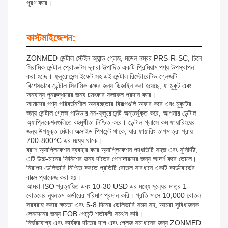
পূরণ করে।
কাস্টমাইজেশন:
ZONMED ডেন্টাল স্টেইন অ্যান্ড গ্লেজ, মডেল নম্বর PRS-R-SC, চিনে
সিরামিক ডেন্টাল প্রোডাক্টস দ্বারা উত্পাদিত একটি প্রিমিয়াম পণ্য উপস্থাপন
করা হচ্ছে। ফ্লুরোসেন্স ইফেক্ট সহ এই ডেন্টাল রিস্টোরেটিভ গ্লেজটি
বিশেষভাবে ডেন্টাল সিরামিক রঙের জন্য ডিজাইন করা হয়েছে, যা মুকুট এবং
অন্যান্য পুনরুদ্ধারের জন্য চমৎকার ফলাফল প্রদান করে।
আমাদের পণ্য পরিবর্তনশীল অস্বচ্ছতার বিকল্পগুলি অফার করে এবং মুকুটের
জন্য ডেন্টাল গ্লেজ পাউডার নন-ফ্লুরোসেন্ট অন্তর্ভুক্ত করে, আপনার ডেন্টাল
অ্যাপ্লিকেশনগুলিতে বহুমুখীতা নিশ্চিত করে। ডেন্টাল গ্লাসে কম ফায়ারিংয়ের
জন্য উপযুক্ত মেটাল অক্সাইড পিগমেন্ট থাকে, যার ফায়ারিং তাপমাত্রা প্রায়
700-800°C এর মধ্যে থাকে।
ব্রাশ অ্যাপ্লিকেশন ব্যবহার করে অ্যাপ্লিকেশন পদ্ধতিটি সহজ এবং সুনির্দিষ্ট,
এটি উচ্চ-মানের ফিনিশের জন্য দাঁতের পেশাদারদের জন্য আদর্শ করে তোলে।
নিরাপদ ডেলিভারি নিশ্চিত করতে প্রতিটি বোতল সাবধানে একটি কার্ডবোর্ডের
বাক্সে প্যাকেজ করা হয়।
আমরা ISO প্রত্যয়িত এবং 10-30 USD এর মধ্যে মূল্যের মাত্র 1
বোতলের ন্যূনতম অর্ডারের পরিমাণ প্রদান করি। প্রতি মাসে 10,000 বোতল
সরবরাহ করার ক্ষমতা এবং 5-8 দিনের ডেলিভারি সময় সহ, আমরা সুবিধাজনক
লেনদেনের জন্য FOB পেমেন্ট শর্তাবলী সমর্থন করি।
নির্ভরযোগ্য এবং কার্যকর দাঁতের দাগ এবং গ্লেজ সমাধানের জন্য ZONMED