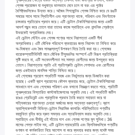
পুনরুদ্ধারের ক্ষেত্রে একটি অত্যন্ত টেকসই এবং জনপ্রিয় উপাদান, একটি
গ্লেজ প্রয়োজন যা শুধুমাত্র ভালভাবে মেনে চলে না বরং এর পৃষ্ঠের
বৈশিষ্ট্যগুলিকেও উন্নত করে। অজৈব পিগমেন্টেড গ্লেজ নিশ্চিত করে যে রঙটি
সময়ের সাথে সাথে স্থিতিশীল এবং প্রাণবন্ত থাকে, পরিধান এবং বিবর্ণতাকে
চমৎকার প্রতিরোধ প্রদান করে। এটি ডেন্টাল টেকনিশিয়ানদের জন্য একটি
আদর্শ পছন্দ করে তোলে যারা তাদের কাজে স্থায়িত্ব এবং নান্দনিক শ্রেষ্ঠত্ব
উভয়কেই অগ্রাধিকার দেয়।
এই ডেন্টাল স্টেইন এবং গ্লেজ পণ্যের সাথে নিরাপত্তা একটি শীর্ষ
অগ্রাধিকার। এটি মৌখিক পরিবেশে ব্যবহারের জন্য নিরাপদ তা নিশ্চিত করে
অ-বিষাক্ত এবং জৈব সামঞ্জস্যপূর্ণ উপকরণ দিয়ে তৈরি করা হয়। গ্লেজের
বায়োকম্প্যাটিবিলিটি মানে মৌখিক টিস্যুগুলির সংস্পর্শে এটি বিরূপ প্রতিক্রিয়া
সৃষ্টি করবে না, এটি সংবেদনশীলতা সহ সমস্ত রোগীদের জন্য উপযুক্ত করে
তোলে। নিরাপত্তার প্রতি এই প্রতিশ্রুতি ডেন্টাল পেশাদার এবং রোগীদের
জন্য একইভাবে মানসিক শান্তি নিশ্চিত করে।
এই গ্লেজের প্রয়োগ পদ্ধতিটি সহজ এবং নির্ভুলতার জন্য ডিজাইন করা
হয়েছে। একটি ব্রাশ প্রয়োগের কৌশল ব্যবহার করে, ডেন্টাল টেকনিশিয়ানরা
সাবধানে দাগ এবং গ্লেজের পরিমাণ এবং বসানো নিয়ন্ত্রণ করতে পারে, প্রতিটি
পুনরুদ্ধারের বিস্তারিত কাস্টমাইজেশনের অনুমতি দেয়। এই পদ্ধতিটি জটিল
রঙের গ্রেডিয়েন্ট এবং প্রাকৃতিক প্রভাব তৈরি করতে সহায়তা করে যা
সত্যিকারের প্রাণবন্ত চেহারা অর্জনের জন্য অত্যন্ত গুরুত্বপূর্ণ। ব্রাশ
অ্যাপ্লিকেশনটি বিভিন্ন ডেন্টাল সিরামিক কালারিং পরিস্থিতিতে পণ্যটির
বহুমুখিতা বৃদ্ধি করে দ্রুত সমন্বয় এবং স্তরবিন্যাস করার অনুমতি দেয়।
স্থায়িত্ব এবং দীর্ঘায়ু এই দাঁতের দাগ এবং গ্লেজ পণ্যের মূল সুবিধা। 36
মাসের শেল্ফ লাইফ সহ, এটি ডেন্টাল ল্যাবরেটরি এবং ক্লিনিকগুলিকে পণ্যটির
গুণমান বা কার্যকারিতা নিয়ে আপোস না করে ব্যবহার করার জন্য যথেষ্ট সময়