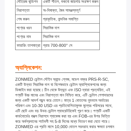
স্টোরেজ কন্ডিশন
একটি শীতল, শুকনো জায়গায় সংরক্ষণ করুন
নিরাপত্তা
অ-বিষাক্ত, জৈব সামঞ্জস্যপূর্ণ
শেষ করুন
প্রাকৃতিক, নান্দনিক সমাপ্তি
পণ্যের ধরন
সিরামিক দাগ
পণ্যের নাম
সিরামিক দাগ
ফায়ারিং তাপমাত্রা
প্রায় 700-800° সে
অ্যাপ্লিকেশন:
ZONMED ডেন্টাল স্টেইন অ্যান্ড গ্লেজ, মডেল নম্বর PRS-R-SC,
একটি উন্নত সিরামিক দাগ যা বিশেষভাবে ডেন্টাল অ্যাপ্লিকেশনের জন্য
ডিজাইন করা হয়েছে। চীন থেকে উদ্ভূত এবং ISO দ্বারা প্রত্যয়িত, এই
পণ্যটি উচ্চ মানের এবং নিরাপত্তা মান নিশ্চিত করে, এটি ডেন্টাল পেশাদারদের
জন্য একটি আদর্শ পছন্দ করে তোলে। মাত্র 1 বোতলের ন্যূনতম অর্ডারের
পরিমাণ এবং 10-30 USD এর প্রতিযোগিতামূলক মূল্যের পরিসরের সাথে,
এটি ছোট এবং বড় উভয় ডেন্টাল ল্যাবরেটরিকেই পূরণ করে। পণ্যটি একটি
কার্ডবোর্ডের বাক্সে নিরাপদে প্যাকেজ করা হয় এবং FOB-এর উপর ভিত্তি
করে অর্থপ্রদানের শর্তাবলী সহ 5-8 দিনের মধ্যে বিতরণ করা যেতে পারে।
ZONMED এর প্রতি মাসে 10,000 বোতল সরবরাহ করার ক্ষমতা চলমান