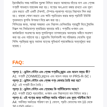
ট্রানজিটের সময় সর্বাধিক সুরক্ষা নিশ্চিত করতে আমাদের দাঁতের দাগ এবং গ্লেজ
পণ্যটি সাবধানে প্যাকেজ করা হয়। পণ্যের অখণ্ডতা বজায় রাখতে এবং দূষণ
রোধ করতে এটি একটি টেকসই, টেম্পার-প্রকাশ্য পাত্রে নিরাপদে সিল করা
হয়। ধাক্কা শোষণ করতে এবং ক্ষতি প্রতিরোধ করার জন্য প্রতিটি ইউনিট
পৃথকভাবে কুশনিং উপকরণ দিয়ে বক্স করা হয়।
শিপিংয়ের জন্য, আমরা সময়মত এবং নিরাপদ ডেলিভারির গ্যারান্টি দিতে ট্র্যাকিং
বিকল্প সহ নির্ভরযোগ্য ক্যারিয়ার ব্যবহার করি। পণ্যটির গুণমান এবং
কার্যকারিতা সংরক্ষণের জন্য সুপারিশকৃত তাপমাত্রার অবস্থার অধীনে সংরক্ষণ
করা হয় এবং পাঠানো হয়। হ্যান্ডলিং নির্দেশাবলী সহ পরিষ্কার লেবেলিং পুরো
শিপিং প্রক্রিয়া জুড়ে যথাযথ যত্নের সুবিধার্থে প্যাকেজিংয়ে অন্তর্ভুক্ত করা
হয়েছে।
FAQ:
প্রশ্ন 1: ডেন্টাল স্টেইন এবং গ্লেজ পণ্যটির ব্র্যান্ড এবং মডেল নম্বর কী?
A1: পণ্যটি ZONMED ব্র্যান্ডের এবং মডেল নম্বর হল PRS-R-SC।
প্রশ্ন 2: ডেন্টাল স্টেইন এবং গ্লেজ পণ্য কোথায় তৈরি করা হয়?
A2: এই পণ্যটি চীনে তৈরি।
প্রশ্ন 3: ডেন্টাল স্টেইন এবং গ্লেজের কি সার্টিফিকেশন আছে?
A3: পণ্যটি ISO প্রত্যয়িত, গুণমান এবং নিরাপত্তা মান নিশ্চিত করে।
প্রশ্ন 4: এই পণ্যের জন্য সর্বনিম্ন অর্ডার পরিমাণ এবং মূল্য পরিসীমা কি?
A4: সর্বনিম্ন অর্ডারের পরিমাণ হল 1 বোতল, প্রতি বোতলের দাম 10 থেকে
30 USD পর্যন্ত।