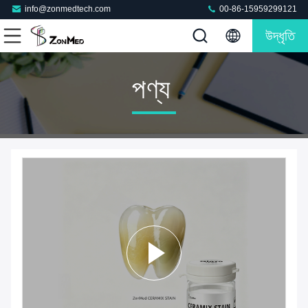
info@zonmedtech.com
00-86-15959299121
উদ্ধৃতি
পণ্য