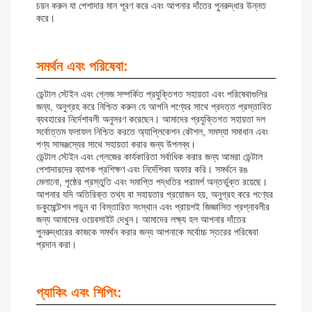
চয়ন করুন যা পেশাদার মান পূরণ করে এবং আপনার দাঁতের পুনরুদ্ধার উন্নত
করে।
সমর্থন এবং পরিষেবা:
ডেন্টাল স্টেইন এবং গ্লেজ সম্পর্কিত প্রযুক্তিগত সহায়তা এবং পরিষেবাগুলির
জন্য, অনুগ্রহ করে নিশ্চিত করুন যে আপনি পণ্যের সাথে প্রদত্ত প্রস্তাবিত
ব্যবহারের নির্দেশাবলী অনুসরণ করেছেন। আমাদের প্রযুক্তিগত সহায়তা দল
সর্বোত্তম ফলাফল নিশ্চিত করতে অ্যাপ্লিকেশন কৌশল, সমস্যা সমাধান এবং
পণ্য সামঞ্জস্যের সাথে সহায়তা করার জন্য উপলব্ধ।
ডেন্টাল স্টেইন এবং গ্লেজের কার্যকারিতা সর্বাধিক করার জন্য আমরা ডেন্টাল
পেশাদারদের ব্যাপক প্রশিক্ষণ এবং নির্দেশিকা অফার করি। সমর্থনে রঙ
মেলানো, পৃষ্ঠের প্রস্তুতি এবং সমাপ্তি পদ্ধতির পরামর্শ অন্তর্ভুক্ত রয়েছে।
আপনার যদি অতিরিক্ত তথ্য বা সহায়তার প্রয়োজন হয়, অনুগ্রহ করে পণ্যের
ডকুমেন্টেশন পড়ুন বা বিস্তারিত সংস্থান এবং প্রায়শই জিজ্ঞাসিত প্রশ্নাবলীর
জন্য আমাদের ওয়েবসাইট দেখুন। আমাদের লক্ষ্য হল আপনার দাঁতের
পুনরুদ্ধারের কাজকে সমর্থন করার জন্য আপনাকে সর্বোচ্চ স্তরের পরিষেবা
প্রদান করা।
প্যাকিং এবং শিপিং: