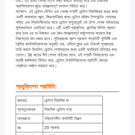
দেয়। এই বর্ধিত শেলফ লাইফ বর্জ্য কমাতে সাহায্য করে এবং একাধিক
অ্যাপ্লিকেশন জুড়ে সামঞ্জস্যপূর্ণ ফলাফল নিশ্চিত করে।
সংক্ষেপে, এই ডেন্টাল স্টেইন এবং গ্লেজ পণ্যটি ডেন্টাল সিরামিকের রঙের জন্য
একটি অসামান্য পছন্দ, জিরকোনিয়ার জন্য ডেন্টাল অজৈব পিগমেন্টেড গ্লেজের
শক্তি এবং স্থিতিশীলতার সাথে ডেন্টাল ফ্লুরোসেন্ট লো টেম্প গ্লেজ পাউডারের
সুবিধাগুলিকে একত্রিত করে। এটি একটি প্রাকৃতিক, নান্দনিক ফিনিস প্রদান
করে যখন এর অ-বিষাক্ত এবং জৈব-সামঞ্জস্যপূর্ণ ফর্মুলেশনের মাধ্যমে উচ্চ
নিরাপত্তা মান বজায় রাখে। সুবিধাজনক ব্রাশ প্রয়োগ পদ্ধতিটি সুনির্দিষ্ট এবং
শৈল্পিক কাস্টমাইজেশনের অনুমতি দেয়, এটিকে সুন্দর এবং টেকসই পুনরুদ্ধার
তৈরি করতে নিবেদিত ডেন্টাল পেশাদারদের জন্য একটি অপরিহার্য হাতিয়ার করে
তোলে। 36 মাসের দীর্ঘ শেলফ লাইফের সাথে, এই পণ্যটি নির্ভরযোগ্য এবং
স্থায়ী কর্মক্ষমতা নিশ্চিত করে, ডেন্টাল টেকনিশিয়ানদের প্রতিটি ক্ষেত্রে
শ্রেষ্ঠত্ব অর্জনে সহায়তা করে।
প্রযুক্তিগত পরামিতি:
ব্যবহার
ডেন্টাল সিরামিক রং
প্রস্তুতকারক
সিরামিক ডেন্টাল পণ্য
অস্বচ্ছতা
পরিবর্তনশীল অপাসিটি বিকল্প
রঙ
20 প্রকার