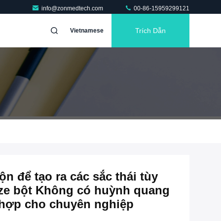
info@zonmedtech.com
00-86-15959299121
Trích Dẫn
Vietnamese
ộn để tạo ra các sắc thái tùy
ze bột Không có huỳnh quang
hợp cho chuyên nghiệp