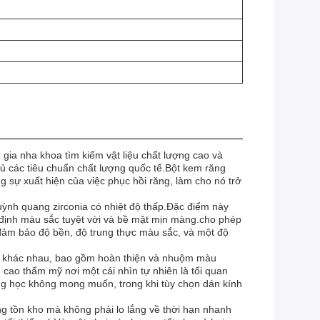
ia nha khoa tìm kiếm vật liệu chất lượng cao và
 các tiêu chuẩn chất lượng quốc tế.Bột kem răng
sự xuất hiện của việc phục hồi răng, làm cho nó trở
huỳnh quang zirconia có nhiệt độ thấp.Đặc điểm này
n định màu sắc tuyệt vời và bề mặt mịn màng.cho phép
a đảm bảo độ bền, độ trung thực màu sắc, và một độ
g khác nhau, bao gồm hoàn thiện và nhuộm màu
 cao thẩm mỹ nơi một cái nhìn tự nhiên là tối quan
g học không mong muốn, trong khi tùy chọn dán kính
ng tồn kho mà không phải lo lắng về thời hạn nhanh