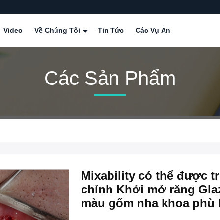
Video
Về Chúng Tôi
Tin Tức
Các Vụ Án
Các Sản Phẩm
Mixability có thể được tr
chỉnh Khởi mở răng Gla
màu gốm nha khoa phù 