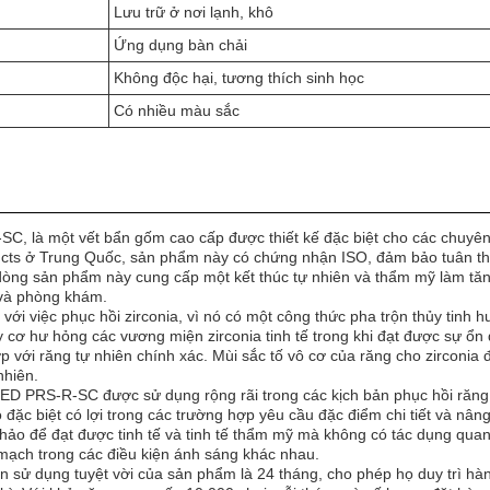
Lưu trữ ở nơi lạnh, khô
Ứng dụng bàn chải
Không độc hại, tương thích sinh học
Có nhiều màu sắc
 là một vết bẩn gốm cao cấp được thiết kế đặc biệt cho các chuyên g
ucts ở Trung Quốc, sản phẩm này có chứng nhận ISO, đảm bảo tuân thủ
g sản phẩm này cung cấp một kết thúc tự nhiên và thẩm mỹ làm tăng 
 và phòng khám.
với việc phục hồi zirconia, vì nó có một công thức pha trộn thủy tinh 
 cơ hư hỏng các vương miện zirconia tinh tế trong khi đạt được sự ổ
ợp với răng tự nhiên chính xác. Mùi sắc tố vô cơ của răng cho zirconi
nhiên.
ED PRS-R-SC được sử dụng rộng rãi trong các kịch bản phục hồi răn
đặc biệt có lợi trong các trường hợp yêu cầu đặc điểm chi tiết và nâng
o để đạt được tinh tế và tinh tế thẩm mỹ mà không có tác dụng quan
 mạch trong các điều kiện ánh sáng khác nhau.
n sử dụng tuyệt vời của sản phẩm là 24 tháng, cho phép họ duy trì hà