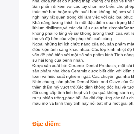
nha khoa.Nhiệt độ nướng thấp không chỉ bảo vệ tính 
Sản phẩm đi kèm với các tùy chọn mờ biến, cho phép 
thúc mờ hơn hoặc xuyên suốt hơn không, bộ sơn và kí
nghi này rất quan trọng khi làm việc với các loại ph
Khả năng tương thích là một đặc điểm quan trọng khá
lithium disilicate,và các vật liệu dựa trên zirconia
không phải lo lắng về sự không tương thích của vật 
thọ và độ bền của việc phục hồi cuối cùng.
Ngoài những lợi ích chức năng của nó, sản phẩm màu
điều kiện ánh sáng khác nhau. Các lớp kính nhiệt độ
vấn đề phổ biến với một số sản phẩm kính.Tính năng 
sự hài lòng của bệnh nhân.
Được sản xuất bởi Ceramix Dental Products, một cái t
sản phẩm nha khoa Ceramix được biết đến với kiểm so
toàn và hiệu suất nghiêm ngặt. Các chuyên gia nha k
Nhìn chung, sản phẩm Dental Stain and Glaze của Cera
thiện thẩm mỹ vượt trộiXác định không độc hại và tươ
đổi cung cấp tính linh hoạt và hiệu quả không sánh 
ra tự nhiên trông,phục hồi lâu dài đáp ứng các tiêu
màu mỡ và kính thủy tinh này nổi bật như một giải ph
Đặc điểm: