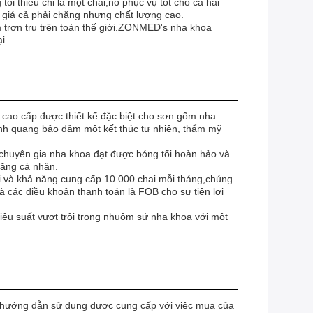
i thiểu chỉ là một chai,nó phục vụ tốt cho cả hai
 giá cả phải chăng nhưng chất lượng cao.
 trơn tru trên toàn thế giới.ZONMED's nha khoa
i.
 cao cấp được thiết kế đặc biệt cho sơn gốm nha
h quang bảo đảm một kết thúc tự nhiên, thẩm mỹ
 chuyên gia nha khoa đạt được bóng tối hoàn hảo và
răng cá nhân.
ai và khả năng cung cấp 10.000 chai mỗi tháng,chúng
à các điều khoản thanh toán là FOB cho sự tiện lợi
ệu suất vượt trội trong nhuộm sứ nha khoa với một
và hướng dẫn sử dụng được cung cấp với việc mua của