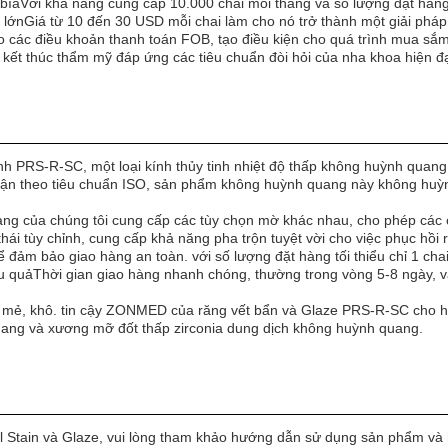
aVới khả năng cung cấp 10.000 chai mỗi tháng và số lượng đặt hàng tố
lớnGiá từ 10 đến 30 USD mỗi chai làm cho nó trở thành một giải pháp
 các điều khoản thanh toán FOB, tạo điều kiện cho quá trình mua sắm
 kết thúc thẩm mỹ đáp ứng các tiêu chuẩn đòi hỏi của nha khoa hiện đạ
h PRS-R-SC, một loại kính thủy tinh nhiệt độ thấp không huỳnh quang
ận theo tiêu chuẩn ISO, sản phẩm không huỳnh quang này không huỳn
uang của chúng tôi cung cấp các tùy chọn mờ khác nhau, cho phép các
hái tùy chỉnh, cung cấp khả năng pha trộn tuyệt vời cho việc phục hồi 
ể đảm bảo giao hàng an toàn. với số lượng đặt hàng tối thiểu chỉ 1 ch
ệu quảThời gian giao hàng nhanh chóng, thường trong vòng 5-8 ngày, v
át mẻ, khô. tin cậy ZONMED của răng vết bẩn và Glaze PRS-R-SC cho hi
uang và xương mỡ đốt thấp zirconia dung dịch không huỳnh quang.
ntal Stain và Glaze, vui lòng tham khảo hướng dẫn sử dụng sản phẩm 