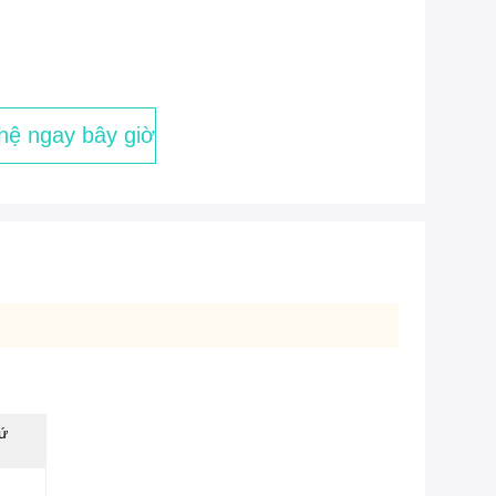
 hệ ngay bây giờ
sứ