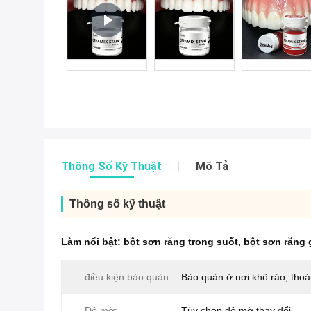
Thông Số Kỹ Thuật
Mô Tả
Thông số kỹ thuật
Làm nổi bật:
bột sơn răng trong suốt
,
bột sơn răng
điều kiện bảo quản:
Bảo quản ở nơi khô ráo, tho
Độ mờ:
Tùy chọn độ mờ thay đổi