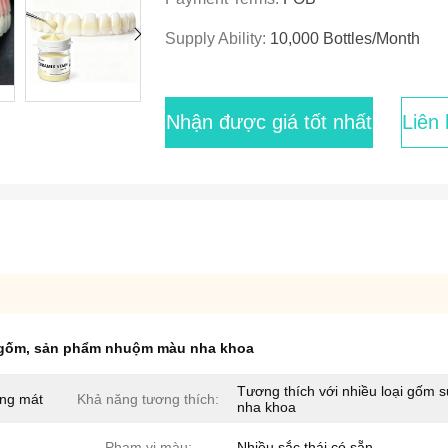
Supply Ability:
10,000 Bottles/month
Nhận được giá tốt nhất
Liên
 gốm
,
sản phẩm nhuộm màu nha khoa
Tương thích với nhiều loại gốm 
áng mát
Khả năng tương thích:
nha khoa
Phạm vi màu:
Nhiều sắc thái có sẵn