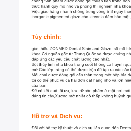
chóng.Sản phẩm được đóng gói thuận tiện trong hộp bì
thực hành quy mô nhỏ và phòng thí nghiệm nha khoa 
Việc giao hàng nhanh chóng trong vòng 5-8 ngày theo
inorganic pigmented glaze cho zirconia đảm bảo một,
Tùy chỉnh:
giới thiệu ZONMED Dental Stain and Glaze, số mô hìn
khoa.Có nguồn gốc từ Trung Quốc và được chứng nh
đáp ứng các yêu cầu chất lượng cao nhất.
Bột thủy tinh nha khoa trong suốt không có huỳnh q
mờ.Các lớp tráng có thể được trộn để tạo ra các sắc t
Mỗi chai được đóng gói cẩn thận trong một hộp bìa đ
tôi có thể phục vụ cả hai đơn đặt hàng nhỏ và lớn hi
của bạn.
Để có kết quả tối ưu, lưu trữ sản phẩm ở một nơi m
đáng tin cậy,Xương mỡ nhiệt độ thấp không huỳnh q
Hỗ trợ và Dịch vụ:
Đối với hỗ trợ kỹ thuật và dịch vụ liên quan đến De