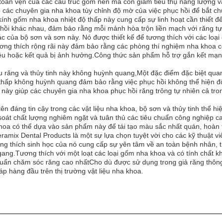
toàn vẹn của các cấu trúc gốm nền mà còn giảm tiêu thụ năng lượng và
các chuyên gia nha khoa tùy chỉnh độ mờ của việc phục hồi để bắt ch
nh gốm nha khoa nhiệt độ thấp này cung cấp sự linh hoạt cần thiết đ
ục hồi khác nhau, đảm bảo rằng mỗi mảnh hòa trộn liền mạch với răng t
c của bộ sơn và sơn này. Nó được thiết kế để tương thích với các loạ
Sự tương thích rộng rãi này đảm bảo rằng các phòng thí nghiệm nha kho
liệu hoặc kết quả bị ảnh hưởng.Công thức sản phẩm hỗ trợ gắn kết mạn
 răng và thủy tinh này không huỳnh quang,Một đặc điểm đặc biệt quan 
 thấp không huỳnh quang đảm bảo rằng việc phục hồi không thể hiện đ
này giúp các chuyên gia nha khoa phục hồi răng trông tự nhiên cả tr
ên đáng tin cậy trong các vật liệu nha khoa, bộ sơn và thủy tinh thể h
át chất lượng nghiêm ngặt và tuân thủ các tiêu chuẩn công nghiệp ca
hoa có thể dựa vào sản phẩm này để tái tạo màu sắc nhất quán, hoàn t
mix Dental Products là một sự lựa chọn tuyệt vời cho các kỹ thuật vi
ng thích sinh học của nó cung cấp sự yên tâm về an toàn bệnh nhân, t
ngang.Tương thích với một loạt các loại gốm nha khoa và có tính chất 
 chuẩn chăm sóc răng cao nhấtCho dù được sử dụng trong giả răng thô
áp hàng đầu trên thị trường vật liệu nha khoa.