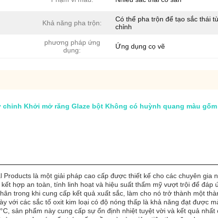
Có thể pha trộn để tạo sắc thái t
Khả năng pha trộn:
chỉnh
phương pháp ứng
Ứng dụng cọ vẽ
dụng:
i tùy chỉnh Khởi mở răng Glaze bột Không có huỳnh quang màu g
Products là một giải pháp cao cấp được thiết kế cho các chuyên gia nh
kết hợp an toàn, tính linh hoạt và hiệu suất thẩm mỹ vượt trội để đá
n trong khi cung cấp kết quả xuất sắc, làm cho nó trở thành một thàn
y với các sắc tố oxit kim loại có độ nóng thấp là khả năng đạt được mà
C, sản phẩm này cung cấp sự ổn định nhiệt tuyệt vời và kết quả nhất 