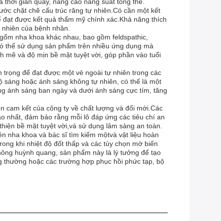
 thời gian quay, nâng cao năng suất tổng thể.
ước chặt chẽ cấu trúc răng tự nhiên.Có cần một kết
ể đạt được kết quả thẩm mỹ chính xác.Khả năng thích
ự nhiên của bệnh nhân.
i gốm nha khoa khác nhau, bao gồm feldspathic,
a có thể sử dụng sản phẩm trên nhiều ứng dụng mà
h mẽ và độ mịn bề mặt tuyệt vời, góp phần vào tuổi
trọng để đạt được một vẻ ngoài tự nhiên trong các
ộ sáng hoặc ánh sáng không tự nhiên, có thể là một
ong ánh sáng ban ngày và dưới ánh sáng cực tím, tăng
iện cam kết của công ty về chất lượng và đổi mới.Các
o nhất, đảm bảo rằng mỗi lô đáp ứng các tiêu chí an
hiện bề mặt tuyệt vời,và sử dụng lâm sàng an toàn.
ên nha khoa và bác sĩ tìm kiếm mộtvà vật liệu hoàn
rong khi nhiệt độ đốt thấp và các tùy chọn mờ biến
không huỳnh quang, sản phẩm này là lý tưởng để tạo
ng thường hoặc các trường hợp phục hồi phức tạp, bộ