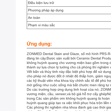
Điều kiện lưu trữ
Phương pháp áp dụng
An toàn
Phạm vi màu sắc
Ứng dụng:
ZONMED Dental Stain and Glaze, số mô hình PRS-R-SC,
đáng tin cậy.Được sản xuất bởi Ceramix Dental Prod
không huỳnh quang cho vương miện bao gồm trong dòn
thành sự lựa chọn lý tưởng cho cả phòng thí nghiệm
Vết bẩn và thủy tinh này đặc biệt phù hợp để sử dụng 
cho phép nó được đốt ở nhiệt độ thấp hơn, giảm nguy
các kỹ thuật viên nha khoa tùy chỉnh sắc tố để phù h
mờ giống như cuộc sống mà bắt chước men răng tự 
Do các trường hợp ứng dụng linh hoạt của nó, ZONM
vương miện, cầu, veneer,và bộ giả hỗ trợ cấy ghépNó 
trọng.Các sản phẩm ơm không huỳnh quang là hoàn hả
huỳnh quang giúp tạo ra việc khôi phục hòa trộn liền
Các phòng thí nghiệm nha khoa đánh giá cao thời gia