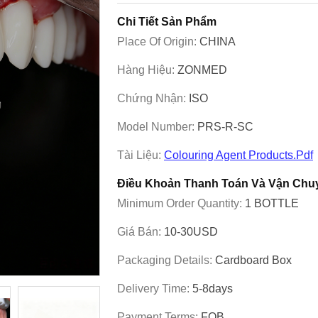
Chi Tiết Sản Phẩm
Place Of Origin:
CHINA
Hàng Hiệu:
ZONMED
Chứng Nhận:
ISO
Model Number:
PRS-R-SC
Tài Liệu:
Colouring Agent Products.pdf
Điều Khoản Thanh Toán Và Vận Chu
Minimum Order Quantity:
1 BOTTLE
Giá Bán:
10-30USD
Packaging Details:
Cardboard Box
Delivery Time:
5-8days
Payment Terms:
FOB